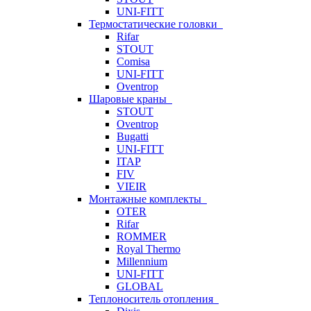
UNI-FITT
Термостатические головки
Rifar
STOUT
Comisa
UNI-FITT
Oventrop
Шаровые краны
STOUT
Oventrop
Bugatti
UNI-FITT
ITAP
FIV
VIEIR
Монтажные комплекты
OTER
Rifar
ROMMER
Royal Thermo
Millennium
UNI-FITT
GLOBAL
Теплоноситель отопления