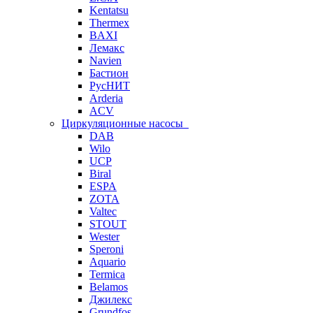
Kentatsu
Thermex
BAXI
Лемакс
Navien
Бастион
РусНИТ
Arderia
ACV
Циркуляционные насосы
DAB
Wilo
UCP
Biral
ESPA
ZOTA
Valtec
STOUT
Wester
Speroni
Aquario
Termica
Belamos
Джилекс
Grundfos