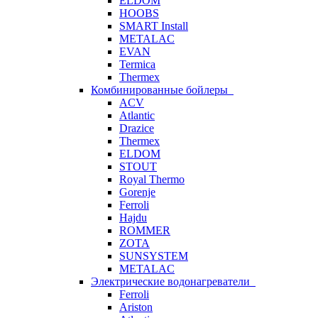
ELDOM
HOOBS
SMART Install
METALAC
EVAN
Termica
Thermex
Комбинированные бойлеры
ACV
Atlantic
Drazice
Thermex
ELDOM
STOUT
Royal Thermo
Gorenje
Ferroli
Hajdu
ROMMER
ZOTA
SUNSYSTEM
METALAC
Электрические водонагреватели
Ferroli
Ariston