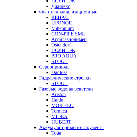
ПОЛИТЭК
Джилекс
Фитинги канализационные
REHAU
UPONOR
Millennium
CON-PIPE SML
Агригазполимер
Ostendorf
ПОЛИТЭК
PRO AQUA
STOUT
Сервоприводы
Danfoss
Гидравлические стрелки
STOUT
Газовые водонагреватели
Ariston
Hajdu
MOR-FLO
Termica
MIDEA
HUBERT
Аккумуляторный инструмент
Toua