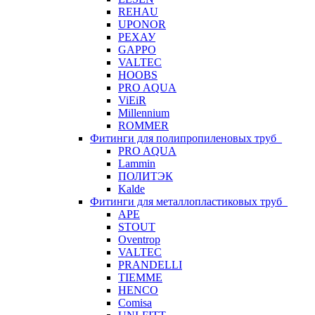
REHAU
UPONOR
РЕХАУ
GAPPO
VALTEC
HOOBS
PRO AQUA
ViEiR
Millennium
ROMMER
Фитинги для полипропиленовых труб
PRO AQUA
Lammin
ПОЛИТЭК
Kalde
Фитинги для металлопластиковых труб
APE
STOUT
Oventrop
VALTEC
PRANDELLI
TIEMME
HENCO
Comisa