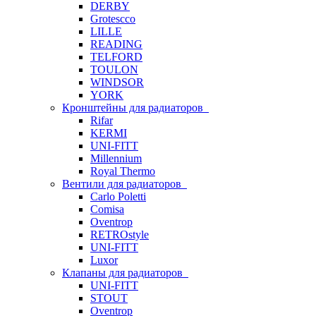
DERBY
Grotescco
LILLE
READING
TELFORD
TOULON
WINDSOR
YORK
Кронштейны для радиаторов
Rifar
KERMI
UNI-FITT
Millennium
Royal Thermo
Вентили для радиаторов
Carlo Poletti
Comisa
Oventrop
RETROstyle
UNI-FITT
Luxor
Клапаны для радиаторов
UNI-FITT
STOUT
Oventrop