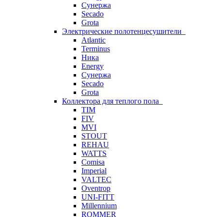
Сунержа
Secado
Grota
Электрические полотенцесушители
Atlantic
Terminus
Ника
Energy
Сунержа
Secado
Grota
Коллектора для теплого пола
TIM
FIV
MVI
STOUT
REHAU
WATTS
Comisa
Imperial
VALTEC
Oventrop
UNI-FITT
Millennium
ROMMER