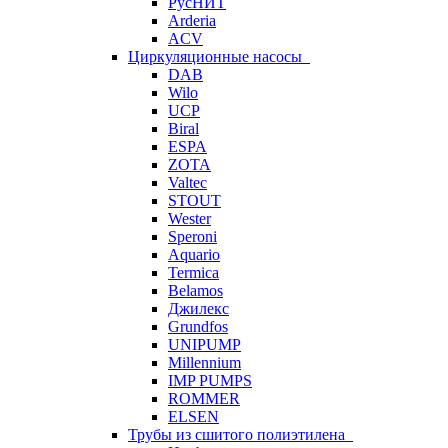
РусНИТ
Arderia
ACV
Циркуляционные насосы
DAB
Wilo
UCP
Biral
ESPA
ZOTA
Valtec
STOUT
Wester
Speroni
Aquario
Termica
Belamos
Джилекс
Grundfos
UNIPUMP
Millennium
IMP PUMPS
ROMMER
ELSEN
Трубы из сшитого полиэтилена