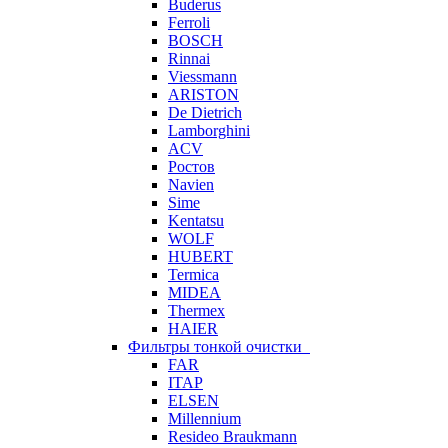
Buderus
Ferroli
BOSCH
Rinnai
Viessmann
ARISTON
De Dietrich
Lamborghini
ACV
Ростов
Navien
Sime
Kentatsu
WOLF
HUBERT
Termica
MIDEA
Thermex
HAIER
Фильтры тонкой очистки
FAR
ITAP
ELSEN
Millennium
Resideo Braukmann