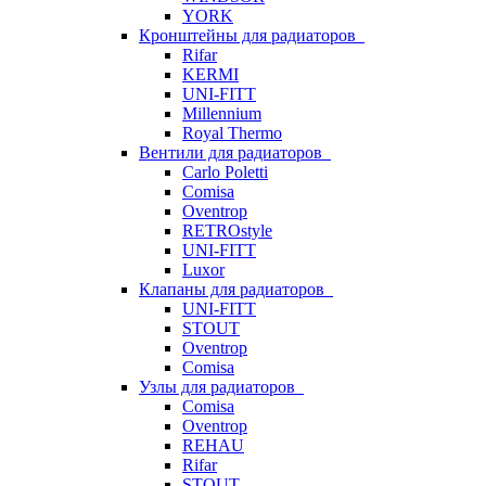
YORK
Кронштейны для радиаторов
Rifar
KERMI
UNI-FITT
Millennium
Royal Thermo
Вентили для радиаторов
Carlo Poletti
Comisa
Oventrop
RETROstyle
UNI-FITT
Luxor
Клапаны для радиаторов
UNI-FITT
STOUT
Oventrop
Comisa
Узлы для радиаторов
Comisa
Oventrop
REHAU
Rifar
STOUT