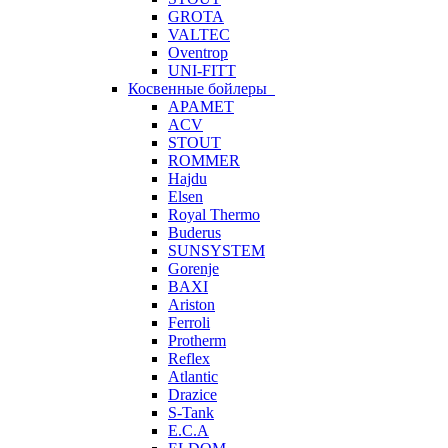
GROTA
VALTEC
Oventrop
UNI-FITT
Косвенные бойлеры
APAMET
ACV
STOUT
ROMMER
Hajdu
Elsen
Royal Thermo
Buderus
SUNSYSTEM
Gorenje
BAXI
Ariston
Ferroli
Protherm
Reflex
Atlantic
Drazice
S-Tank
E.C.A