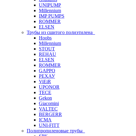
UNIPUMP
Millennium
IMP PUMPS
ROMMER
ELSEN
Трубы из сшитого полиэтилена
Hoobs
Millennium
STOUT
REHAU
ELSEN
ROMMER
GAPPO
РЕХАУ
ViEiR
UPONOR
TECE
Gekon
Giacomini
VALTEC
BERGERR
ICMA
UNI-FITT
Полипропиленовые трубы