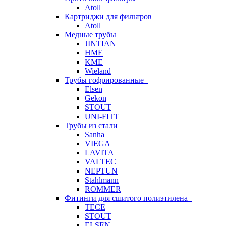
Atoll
Картриджи для фильтров
Atoll
Медные трубы
JINTIAN
HME
KME
Wieland
Трубы гофрированные
Elsen
Gekon
STOUT
UNI-FITT
Трубы из стали
Sanha
VIEGA
LAVITA
VALTEC
NEPTUN
Stahlmann
ROMMER
Фитинги для сшитого полиэтилена
TECE
STOUT
ELSEN