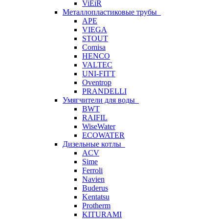
ViEiR
Металлопластиковые трубы
APE
VIEGA
STOUT
Comisa
HENCO
VALTEC
UNI-FITT
Oventrop
PRANDELLI
Умягчители для воды
BWT
RAIFIL
WiseWater
ECOWATER
Дизельные котлы
ACV
Sime
Ferroli
Navien
Buderus
Kentatsu
Protherm
KITURAMI