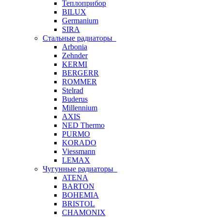
Теплоприбор
BILUX
Germanium
SIRA
Стальные радиаторы
Arbonia
Zehnder
KERMI
BERGERR
ROMMER
Stelrad
Buderus
Millennium
AXIS
NED Thermo
PURMO
KORADO
Viessmann
LEMAX
Чугунные радиаторы
ATENA
BARTON
BOHEMIA
BRISTOL
CHAMONIX