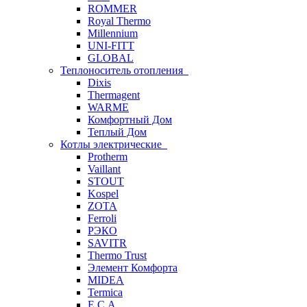
ROMMER
Royal Thermo
Millennium
UNI-FITT
GLOBAL
Теплоноситель отопления
Dixis
Thermagent
WARME
Комфортный Дом
Теплый Дом
Котлы электрические
Protherm
Vaillant
STOUT
Kospel
ZOTA
Ferroli
РЭКО
SAVITR
Thermo Trust
Элемент Комфорта
MIDEA
Termica
E.C.A