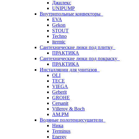
Джилекс
UNIPUMP
Внутрипольные конвекторы
EVA
Gekon
STOUT
Techno
itermic
Сантехнические люки под плитку
ПРАКТИКА
Сантехнические люки под покраску
ПРАКТИКА
Инсталляции для унитазов
OLI
TECE
VIEGA
Geberit
GROHE
Cersanit
Villeroy & Boch
AM.PM
Водяные полотенцесушители
Ника
Terminus
Energy