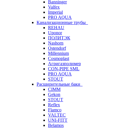
Banninger
Valfex
Imperial
PRO AQUA
Канализационные трубы
REHAU
Uponor
ПОЛИТЭК
Nashorn
Ostendorf
Millennium
Cosmoplast
Агригазполимер
CON-PIPE SML
PRO AQUA
STOUT
Расширительные баки
CIMM
Gekon
STOUT
Reflex
Flamco
VALTEC
UNI-FITT
Belamos