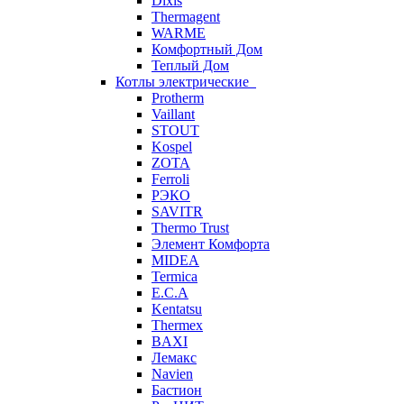
Dixis
Thermagent
WARME
Комфортный Дом
Теплый Дом
Котлы электрические
Protherm
Vaillant
STOUT
Kospel
ZOTA
Ferroli
РЭКО
SAVITR
Thermo Trust
Элемент Комфорта
MIDEA
Termica
E.C.A
Kentatsu
Thermex
BAXI
Лемакс
Navien
Бастион