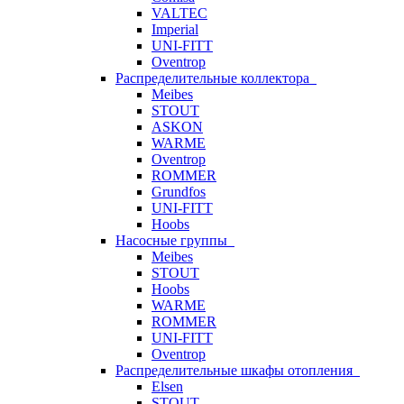
VALTEC
Imperial
UNI-FITT
Oventrop
Распределительные коллектора
Meibes
STOUT
ASKON
WARME
Oventrop
ROMMER
Grundfos
UNI-FITT
Hoobs
Насосные группы
Meibes
STOUT
Hoobs
WARME
ROMMER
UNI-FITT
Oventrop
Распределительные шкафы отопления
Elsen
STOUT