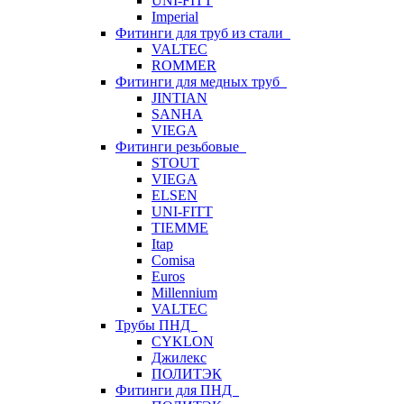
UNI-FITT
Imperial
Фитинги для труб из стали
VALTEC
ROMMER
Фитинги для медных труб
JINTIAN
SANHA
VIEGA
Фитинги резьбовые
STOUT
VIEGA
ELSEN
UNI-FITT
TIEMME
Itap
Comisa
Euros
Millennium
VALTEC
Трубы ПНД
CYKLON
Джилекс
ПОЛИТЭК
Фитинги для ПНД