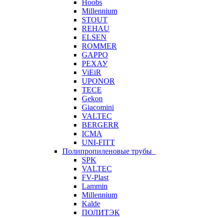
Hoobs
Millennium
STOUT
REHAU
ELSEN
ROMMER
GAPPO
РЕХАУ
ViEiR
UPONOR
TECE
Gekon
Giacomini
VALTEC
BERGERR
ICMA
UNI-FITT
Полипропиленовые трубы
SPK
VALTEC
FV-Plast
Lammin
Millennium
Kalde
ПОЛИТЭК