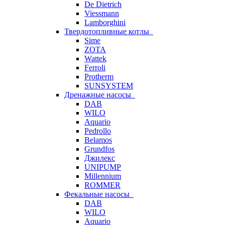
De Dietrich
Viessmann
Lamborghini
Твердотопливные котлы
Sime
ZOTA
Wattek
Ferroli
Protherm
SUNSYSTEM
Дренажные насосы
DAB
WILO
Aquario
Pedrollo
Belamos
Grundfos
Джилекс
UNIPUMP
Millennium
ROMMER
Фекальные насосы
DAB
WILO
Aquario