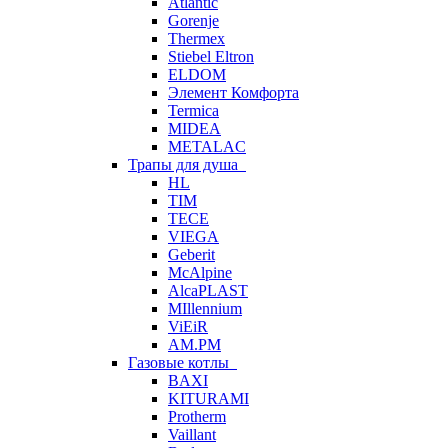
Atlantic
Gorenje
Thermex
Stiebel Eltron
ELDOM
Элемент Комфорта
Termica
MIDEA
METALAC
Трапы для душа
HL
TIM
TECE
VIEGA
Geberit
McAlpine
AlcaPLAST
MIllennium
ViEiR
AM.PM
Газовые котлы
BAXI
KITURAMI
Protherm
Vaillant