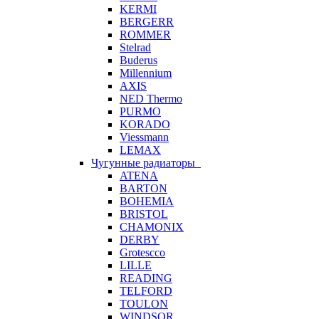
KERMI
BERGERR
ROMMER
Stelrad
Buderus
Millennium
AXIS
NED Thermo
PURMO
KORADO
Viessmann
LEMAX
Чугунные радиаторы
ATENA
BARTON
BOHEMIA
BRISTOL
CHAMONIX
DERBY
Grotescco
LILLE
READING
TELFORD
TOULON
WINDSOR