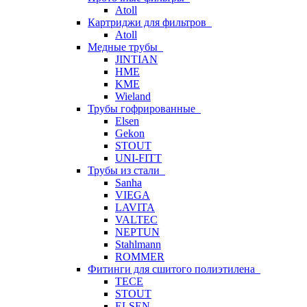
Atoll
Картриджи для фильтров
Atoll
Медные трубы
JINTIAN
HME
KME
Wieland
Трубы гофрированные
Elsen
Gekon
STOUT
UNI-FITT
Трубы из стали
Sanha
VIEGA
LAVITA
VALTEC
NEPTUN
Stahlmann
ROMMER
Фитинги для сшитого полиэтилена
TECE
STOUT
ELSEN