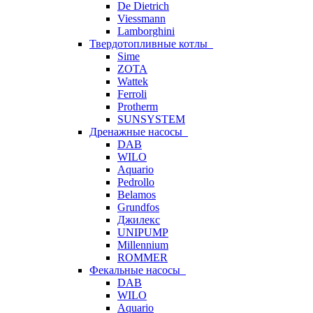
De Dietrich
Viessmann
Lamborghini
Твердотопливные котлы
Sime
ZOTA
Wattek
Ferroli
Protherm
SUNSYSTEM
Дренажные насосы
DAB
WILO
Aquario
Pedrollo
Belamos
Grundfos
Джилекс
UNIPUMP
Millennium
ROMMER
Фекальные насосы
DAB
WILO
Aquario