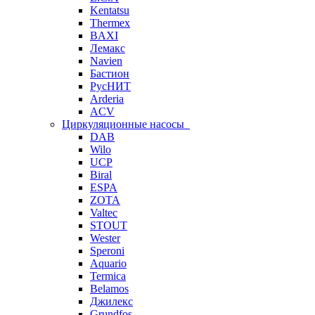
Kentatsu
Thermex
BAXI
Лемакс
Navien
Бастион
РусНИТ
Arderia
ACV
Циркуляционные насосы
DAB
Wilo
UCP
Biral
ESPA
ZOTA
Valtec
STOUT
Wester
Speroni
Aquario
Termica
Belamos
Джилекс
Grundfos