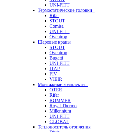
UNI-FITT
Термостатические головки
Rifar
STOUT
Comisa
UNI-FITT
Oventrop
Шаровые краны
STOUT
Oventrop
Bugatti
UNI-FITT
ITAP
FIV
VIEIR
Монтажные комплекты
OTER
Rifar
ROMMER
Royal Thermo
Millennium
UNI-FITT
GLOBAL
Теплоноситель отопления