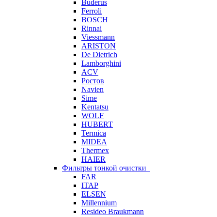
Buderus
Ferroli
BOSCH
Rinnai
Viessmann
ARISTON
De Dietrich
Lamborghini
ACV
Ростов
Navien
Sime
Kentatsu
WOLF
HUBERT
Termica
MIDEA
Thermex
HAIER
Фильтры тонкой очистки
FAR
ITAP
ELSEN
Millennium
Resideo Braukmann