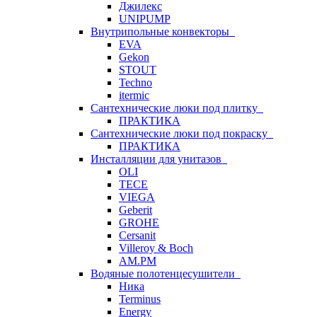
Джилекс
UNIPUMP
Внутрипольные конвекторы
EVA
Gekon
STOUT
Techno
itermic
Сантехнические люки под плитку
ПРАКТИКА
Сантехнические люки под покраску
ПРАКТИКА
Инсталляции для унитазов
OLI
TECE
VIEGA
Geberit
GROHE
Cersanit
Villeroy & Boch
AM.PM
Водяные полотенцесушители
Ника
Terminus
Energy