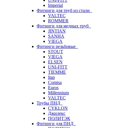
UNI-FITT
Imperial
Фитинги для труб из стали
VALTEC
ROMMER
Фитинги для медных труб
JINTIAN
SANHA
VIEGA
Фитинги резьбовые
STOUT
VIEGA
ELSEN
UNI-FITT
TIEMME
Itap
Comisa
Euros
Millennium
VALTEC
Трубы ПНД
CYKLON
Джилекс
ПОЛИТЭК
Фитинги для ПНД