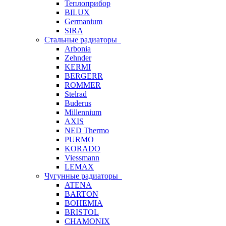
Теплоприбор
BILUX
Germanium
SIRA
Стальные радиаторы
Arbonia
Zehnder
KERMI
BERGERR
ROMMER
Stelrad
Buderus
Millennium
AXIS
NED Thermo
PURMO
KORADO
Viessmann
LEMAX
Чугунные радиаторы
ATENA
BARTON
BOHEMIA
BRISTOL
CHAMONIX