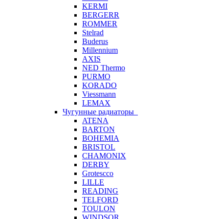
KERMI
BERGERR
ROMMER
Stelrad
Buderus
Millennium
AXIS
NED Thermo
PURMO
KORADO
Viessmann
LEMAX
Чугунные радиаторы
ATENA
BARTON
BOHEMIA
BRISTOL
CHAMONIX
DERBY
Grotescco
LILLE
READING
TELFORD
TOULON
WINDSOR