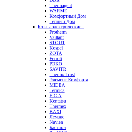
Dixis
Thermagent
WARME
Комфортный Дом
Теплый Дом
Котлы электрические
Protherm
Vaillant
STOUT
Kospel
ZOTA
Ferroli
РЭКО
SAVITR
Thermo Trust
Элемент Комфорта
MIDEA
Termica
E.C.A
Kentatsu
Thermex
BAXI
Лемакс
Navien
Бастион