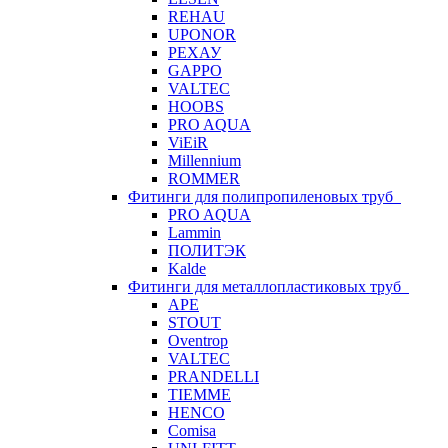
REHAU
UPONOR
РЕХАУ
GAPPO
VALTEC
HOOBS
PRO AQUA
ViEiR
Millennium
ROMMER
Фитинги для полипропиленовых труб
PRO AQUA
Lammin
ПОЛИТЭК
Kalde
Фитинги для металлопластиковых труб
APE
STOUT
Oventrop
VALTEC
PRANDELLI
TIEMME
HENCO
Comisa