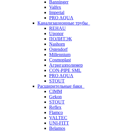
Banninger
Valfex
Imperial
PRO AQUA
Канализационные трубы
REHAU
Uponor
ПОЛИТЭК
Nashorn
Ostendorf
Millennium
Cosmoplast
Агригазполимер
CON-PIPE SML
PRO AQUA
STOUT
Расширительные баки
CIMM
Gekon
STOUT
Reflex
Flamco
VALTEC
UNI-FITT
Belamos