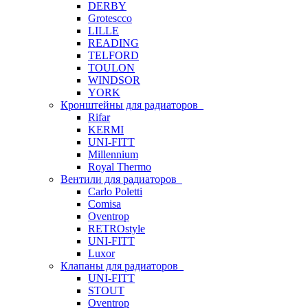
DERBY
Grotescco
LILLE
READING
TELFORD
TOULON
WINDSOR
YORK
Кронштейны для радиаторов
Rifar
KERMI
UNI-FITT
Millennium
Royal Thermo
Вентили для радиаторов
Carlo Poletti
Comisa
Oventrop
RETROstyle
UNI-FITT
Luxor
Клапаны для радиаторов
UNI-FITT
STOUT
Oventrop