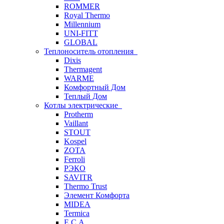
ROMMER
Royal Thermo
Millennium
UNI-FITT
GLOBAL
Теплоноситель отопления
Dixis
Thermagent
WARME
Комфортный Дом
Теплый Дом
Котлы электрические
Protherm
Vaillant
STOUT
Kospel
ZOTA
Ferroli
РЭКО
SAVITR
Thermo Trust
Элемент Комфорта
MIDEA
Termica
E.C.A