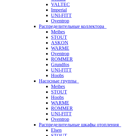
VALTEC
Imperial
UNI-FITT
Oventrop
Распределительные коллектора
Meibes
STOUT
ASKON
WARME
Oventrop
ROMMER
Grundfos
UNI-FITT
Hoobs
Насосные группы
Meibes
STOUT
Hoobs
WARME
ROMMER
UNI-FITT
Oventrop
Распределительные шкафы отопления
Elsen
STOUT