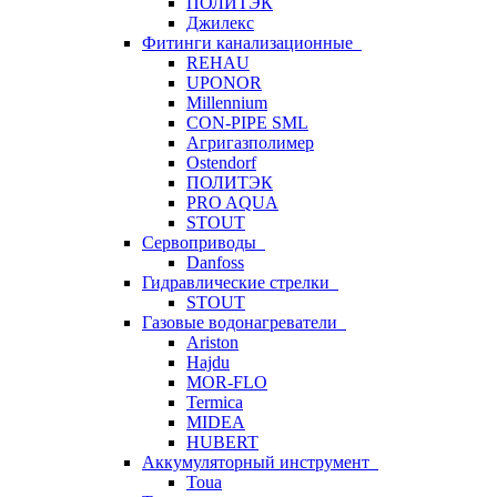
ПОЛИТЭК
Джилекс
Фитинги канализационные
REHAU
UPONOR
Millennium
CON-PIPE SML
Агригазполимер
Ostendorf
ПОЛИТЭК
PRO AQUA
STOUT
Сервоприводы
Danfoss
Гидравлические стрелки
STOUT
Газовые водонагреватели
Ariston
Hajdu
MOR-FLO
Termica
MIDEA
HUBERT
Аккумуляторный инструмент
Toua