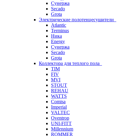
Сунержа
Secado
Grota
Электрические полотенцесушители
Atlantic
Terminus
Ника
Energy
Сунержа
Secado
Grota
Коллектора для теплого пола
TIM
FIV
MVI
STOUT
REHAU
WATTS
Comisa
Imperial
VALTEC
Oventrop
UNI-FITT
Millennium
ROMMER