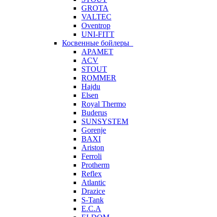
GROTA
VALTEC
Oventrop
UNI-FITT
Косвенные бойлеры
APAMET
ACV
STOUT
ROMMER
Hajdu
Elsen
Royal Thermo
Buderus
SUNSYSTEM
Gorenje
BAXI
Ariston
Ferroli
Protherm
Reflex
Atlantic
Drazice
S-Tank
E.C.A