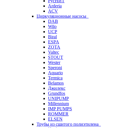
РусНИТ
Arderia
ACV
Циркуляционные насосы
DAB
Wilo
UCP
Biral
ESPA
ZOTA
Valtec
STOUT
Wester
Speroni
Aquario
Termica
Belamos
Джилекс
Grundfos
UNIPUMP
Millennium
IMP PUMPS
ROMMER
ELSEN
Трубы из сшитого полиэтилена