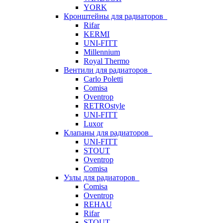
YORK
Кронштейны для радиаторов
Rifar
KERMI
UNI-FITT
Millennium
Royal Thermo
Вентили для радиаторов
Carlo Poletti
Comisa
Oventrop
RETROstyle
UNI-FITT
Luxor
Клапаны для радиаторов
UNI-FITT
STOUT
Oventrop
Comisa
Узлы для радиаторов
Comisa
Oventrop
REHAU
Rifar
STOUT