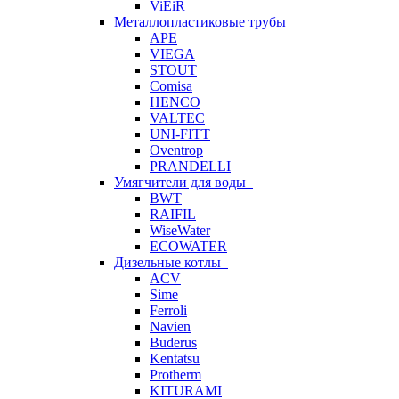
ViEiR
Металлопластиковые трубы
APE
VIEGA
STOUT
Comisa
HENCO
VALTEC
UNI-FITT
Oventrop
PRANDELLI
Умягчители для воды
BWT
RAIFIL
WiseWater
ECOWATER
Дизельные котлы
ACV
Sime
Ferroli
Navien
Buderus
Kentatsu
Protherm
KITURAMI