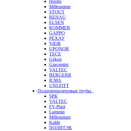
Hoobs
Millennium
STOUT
REHAU
ELSEN
ROMMER
GAPPO
РЕХАУ
ViEiR
UPONOR
TECE
Gekon
Giacomini
VALTEC
BERGERR
ICMA
UNI-FITT
Полипропиленовые трубы
SPK
VALTEC
FV-Plast
Lammin
Millennium
Kalde
ПОЛИТЭК