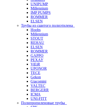
UNIPUMP
Millennium
IMP PUMPS
ROMMER
ELSEN
Трубы из сшитого полиэтилена
Hoobs
Millennium
STOUT
REHAU
ELSEN
ROMMER
GAPPO
РЕХАУ
ViEiR
UPONOR
TECE
Gekon
Giacomini
VALTEC
BERGERR
ICMA
UNI-FITT
Полипропиленовые трубы