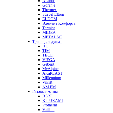
Atlantic
Gorenje
Thermex
Stiebel Eltron
ELDOM
Элемент Комфорта
Termica
MIDEA
METALAC
Трапы для душа
HL
TIM
TECE
VIEGA
Geberit
McAlpine
AlcaPLAST
MIllennium
ViEiR
AM.PM
Газовые котлы
BAXI
KITURAMI
Protherm
Vaillant