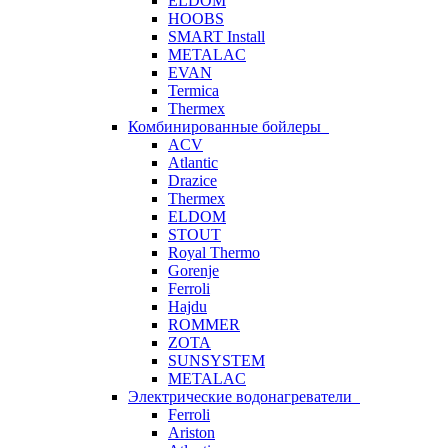
ELDOM
HOOBS
SMART Install
METALAC
EVAN
Termica
Thermex
Комбинированные бойлеры
ACV
Atlantic
Drazice
Thermex
ELDOM
STOUT
Royal Thermo
Gorenje
Ferroli
Hajdu
ROMMER
ZOTA
SUNSYSTEM
METALAC
Электрические водонагреватели
Ferroli
Ariston