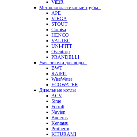
ViEiR
Металлопластиковые трубы
APE
VIEGA
STOUT
Comisa
HENCO
VALTEC
UNI-FITT
Oventrop
PRANDELLI
Умягчители для воды
BWT
RAIFIL
WiseWater
ECOWATER
Дизельные котлы
ACV
Sime
Ferroli
Navien
Buderus
Kentatsu
Protherm
KITURAMI