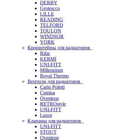
DERBY
Grotescco
LILLE
READING
TELFORD
TOULON
WINDSOR
YORK
Кронштейны для радиаторов
Rifar
KERMI
UNI-FITT
Millennium
Royal Thermo
Вентили для радиаторов
Carlo Poletti
Comisa
Oventrop
RETROstyle
UNI-FITT
Luxor
Клапаны для радиаторов
UNI-FITT
STOUT
Oventrop