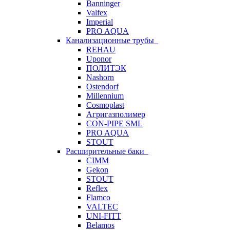
Banninger
Valfex
Imperial
PRO AQUA
Канализационные трубы
REHAU
Uponor
ПОЛИТЭК
Nashorn
Ostendorf
Millennium
Cosmoplast
Агригазполимер
CON-PIPE SML
PRO AQUA
STOUT
Расширительные баки
CIMM
Gekon
STOUT
Reflex
Flamco
VALTEC
UNI-FITT
Belamos