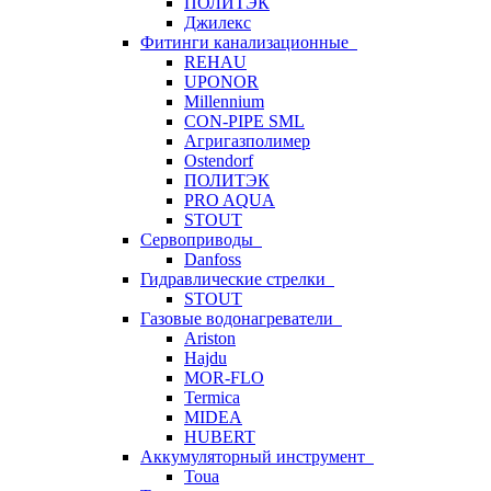
ПОЛИТЭК
Джилекс
Фитинги канализационные
REHAU
UPONOR
Millennium
CON-PIPE SML
Агригазполимер
Ostendorf
ПОЛИТЭК
PRO AQUA
STOUT
Сервоприводы
Danfoss
Гидравлические стрелки
STOUT
Газовые водонагреватели
Ariston
Hajdu
MOR-FLO
Termica
MIDEA
HUBERT
Аккумуляторный инструмент
Toua