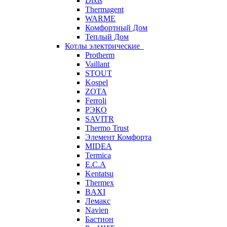
Dixis
Thermagent
WARME
Комфортный Дом
Теплый Дом
Котлы электрические
Protherm
Vaillant
STOUT
Kospel
ZOTA
Ferroli
РЭКО
SAVITR
Thermo Trust
Элемент Комфорта
MIDEA
Termica
E.C.A
Kentatsu
Thermex
BAXI
Лемакс
Navien
Бастион