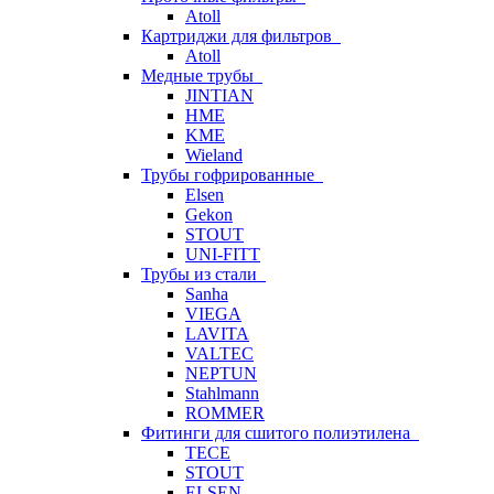
Atoll
Картриджи для фильтров
Atoll
Медные трубы
JINTIAN
HME
KME
Wieland
Трубы гофрированные
Elsen
Gekon
STOUT
UNI-FITT
Трубы из стали
Sanha
VIEGA
LAVITA
VALTEC
NEPTUN
Stahlmann
ROMMER
Фитинги для сшитого полиэтилена
TECE
STOUT
ELSEN