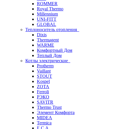
ROMMER
Royal Thermo
Millennium
UNI-FITT
GLOBAL
Теплоноситель отопления
Dixis
Thermagent
WARME
Комфортный Дом
Теплый Дом
Котлы электрические
Protherm
Vaillant
STOUT
Kospel
ZOTA
Ferroli
РЭКО
SAVITR
Thermo Trust
Элемент Комфорта
MIDEA
Termica
E.C.A