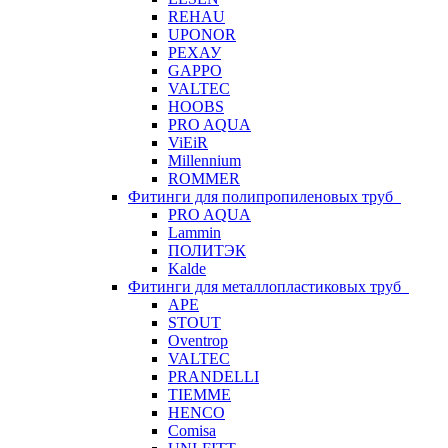
REHAU
UPONOR
РЕХАУ
GAPPO
VALTEC
HOOBS
PRO AQUA
ViEiR
Millennium
ROMMER
Фитинги для полипропиленовых труб
PRO AQUA
Lammin
ПОЛИТЭК
Kalde
Фитинги для металлопластиковых труб
APE
STOUT
Oventrop
VALTEC
PRANDELLI
TIEMME
HENCO
Comisa