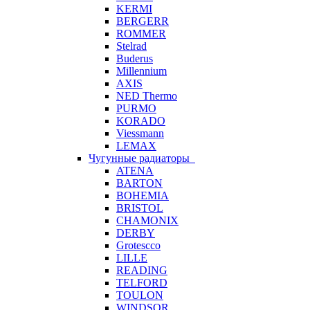
KERMI
BERGERR
ROMMER
Stelrad
Buderus
Millennium
AXIS
NED Thermo
PURMO
KORADO
Viessmann
LEMAX
Чугунные радиаторы
ATENA
BARTON
BOHEMIA
BRISTOL
CHAMONIX
DERBY
Grotescco
LILLE
READING
TELFORD
TOULON
WINDSOR