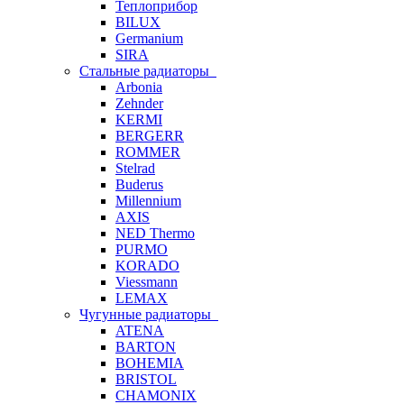
Теплоприбор
BILUX
Germanium
SIRA
Стальные радиаторы
Arbonia
Zehnder
KERMI
BERGERR
ROMMER
Stelrad
Buderus
Millennium
AXIS
NED Thermo
PURMO
KORADO
Viessmann
LEMAX
Чугунные радиаторы
ATENA
BARTON
BOHEMIA
BRISTOL
CHAMONIX