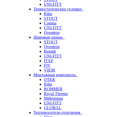
UNI-FITT
Термостатические головки
Rifar
STOUT
Comisa
UNI-FITT
Oventrop
Шаровые краны
STOUT
Oventrop
Bugatti
UNI-FITT
ITAP
FIV
VIEIR
Монтажные комплекты
OTER
Rifar
ROMMER
Royal Thermo
Millennium
UNI-FITT
GLOBAL
Теплоноситель отопления