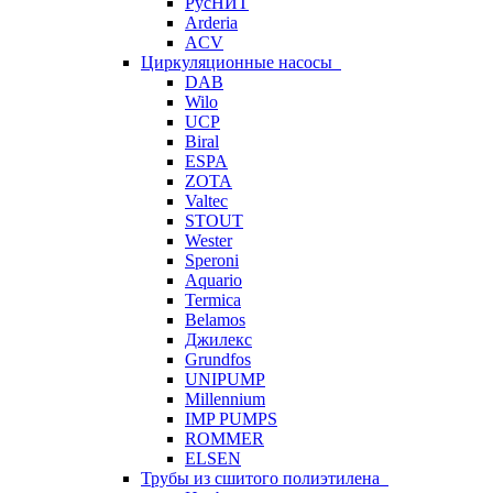
РусНИТ
Arderia
ACV
Циркуляционные насосы
DAB
Wilo
UCP
Biral
ESPA
ZOTA
Valtec
STOUT
Wester
Speroni
Aquario
Termica
Belamos
Джилекс
Grundfos
UNIPUMP
Millennium
IMP PUMPS
ROMMER
ELSEN
Трубы из сшитого полиэтилена