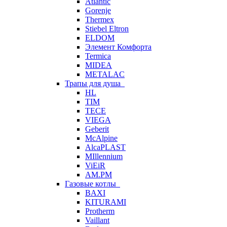
Atlantic
Gorenje
Thermex
Stiebel Eltron
ELDOM
Элемент Комфорта
Termica
MIDEA
METALAC
Трапы для душа
HL
TIM
TECE
VIEGA
Geberit
McAlpine
AlcaPLAST
MIllennium
ViEiR
AM.PM
Газовые котлы
BAXI
KITURAMI
Protherm
Vaillant