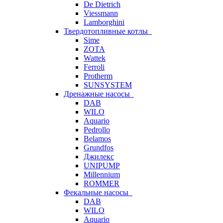
De Dietrich
Viessmann
Lamborghini
Твердотопливные котлы
Sime
ZOTA
Wattek
Ferroli
Protherm
SUNSYSTEM
Дренажные насосы
DAB
WILO
Aquario
Pedrollo
Belamos
Grundfos
Джилекс
UNIPUMP
Millennium
ROMMER
Фекальные насосы
DAB
WILO
Aquario