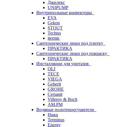
Джилекс
UNIPUMP
Внутрипольные конвекторы
EVA
Gekon
STOUT
Techno
itermic
Сантехнические люки под плитку
ПРАКТИКА
Сантехнические люки под покраску
ПРАКТИКА
Инсталляции для унитазов
OLI
TECE
VIEGA
Geberit
GROHE
Cersanit
Villeroy & Boch
AM.PM
Водяные полотенцесушители
Ника
Terminus
Energy