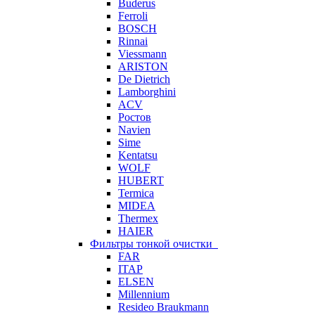
Buderus
Ferroli
BOSCH
Rinnai
Viessmann
ARISTON
De Dietrich
Lamborghini
ACV
Ростов
Navien
Sime
Kentatsu
WOLF
HUBERT
Termica
MIDEA
Thermex
HAIER
Фильтры тонкой очистки
FAR
ITAP
ELSEN
Millennium
Resideo Braukmann