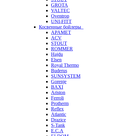
GROTA
VALTEC
Oventrop
UNI-FITT
Косвенные бойлеры
APAMET
ACV
STOUT
ROMMER
Hajdu
Elsen
Royal Thermo
Buderus
SUNSYSTEM
Gorenje
BAXI
Ariston
Ferroli
Protherm
Reflex
Atlantic
Drazice
S-Tank
E.C.A