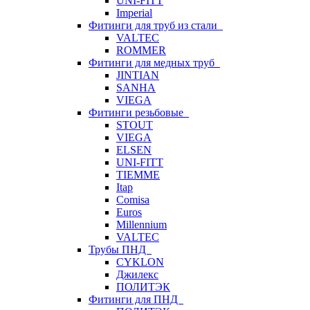
UNI-FITT
Imperial
Фитинги для труб из стали
VALTEC
ROMMER
Фитинги для медных труб
JINTIAN
SANHA
VIEGA
Фитинги резьбовые
STOUT
VIEGA
ELSEN
UNI-FITT
TIEMME
Itap
Comisa
Euros
Millennium
VALTEC
Трубы ПНД
CYKLON
Джилекс
ПОЛИТЭК
Фитинги для ПНД