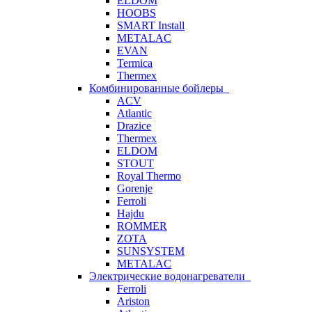
ELDOM
HOOBS
SMART Install
METALAC
EVAN
Termica
Thermex
Комбинированные бойлеры
ACV
Atlantic
Drazice
Thermex
ELDOM
STOUT
Royal Thermo
Gorenje
Ferroli
Hajdu
ROMMER
ZOTA
SUNSYSTEM
METALAC
Электрические водонагреватели
Ferroli
Ariston