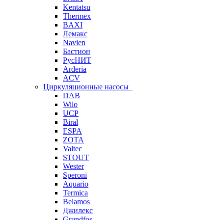
Kentatsu
Thermex
BAXI
Лемакс
Navien
Бастион
РусНИТ
Arderia
ACV
Циркуляционные насосы
DAB
Wilo
UCP
Biral
ESPA
ZOTA
Valtec
STOUT
Wester
Speroni
Aquario
Termica
Belamos
Джилекс
Grundfos