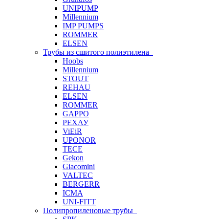
UNIPUMP
Millennium
IMP PUMPS
ROMMER
ELSEN
Трубы из сшитого полиэтилена
Hoobs
Millennium
STOUT
REHAU
ELSEN
ROMMER
GAPPO
РЕХАУ
ViEiR
UPONOR
TECE
Gekon
Giacomini
VALTEC
BERGERR
ICMA
UNI-FITT
Полипропиленовые трубы