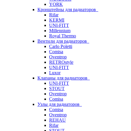
YORK
Кронштейны для радиаторов
Rifar
KERMI
UNI-FITT
Millennium
Royal Thermo
Вентили для радиаторов
Carlo Poletti
Comisa
Oventrop
RETROstyle
UNI-FITT
Luxor
Клапаны для радиаторов
UNI-FITT
STOUT
Oventrop
Comisa
Узлы для радиаторов
Comisa
Oventrop
REHAU
Rifar
STOUT