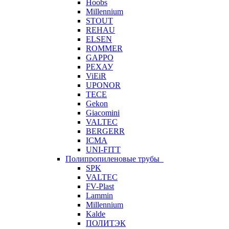
Hoobs
Millennium
STOUT
REHAU
ELSEN
ROMMER
GAPPO
РЕХАУ
ViEiR
UPONOR
TECE
Gekon
Giacomini
VALTEC
BERGERR
ICMA
UNI-FITT
Полипропиленовые трубы
SPK
VALTEC
FV-Plast
Lammin
Millennium
Kalde
ПОЛИТЭК