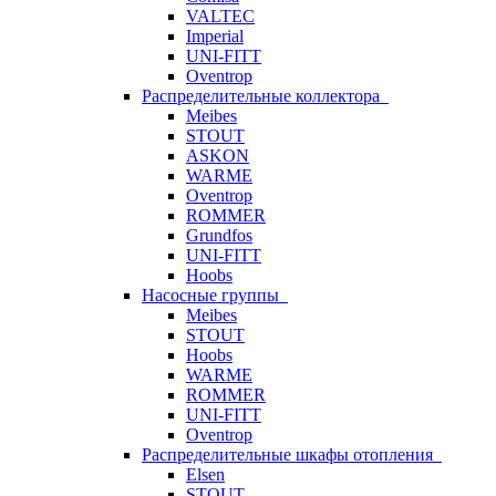
VALTEC
Imperial
UNI-FITT
Oventrop
Распределительные коллектора
Meibes
STOUT
ASKON
WARME
Oventrop
ROMMER
Grundfos
UNI-FITT
Hoobs
Насосные группы
Meibes
STOUT
Hoobs
WARME
ROMMER
UNI-FITT
Oventrop
Распределительные шкафы отопления
Elsen
STOUT