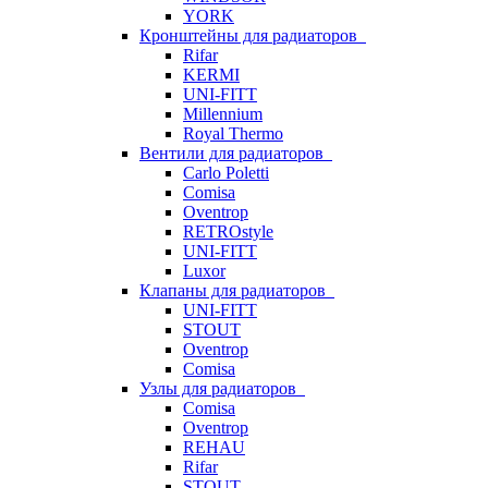
YORK
Кронштейны для радиаторов
Rifar
KERMI
UNI-FITT
Millennium
Royal Thermo
Вентили для радиаторов
Carlo Poletti
Comisa
Oventrop
RETROstyle
UNI-FITT
Luxor
Клапаны для радиаторов
UNI-FITT
STOUT
Oventrop
Comisa
Узлы для радиаторов
Comisa
Oventrop
REHAU
Rifar
STOUT