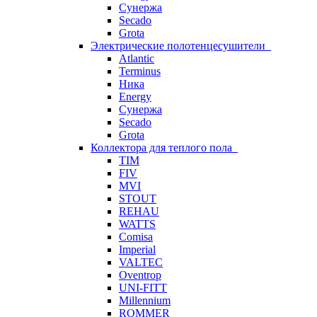
Сунержа
Secado
Grota
Электрические полотенцесушители
Atlantic
Terminus
Ника
Energy
Сунержа
Secado
Grota
Коллектора для теплого пола
TIM
FIV
MVI
STOUT
REHAU
WATTS
Comisa
Imperial
VALTEC
Oventrop
UNI-FITT
Millennium
ROMMER