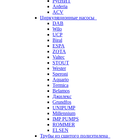
РусНИТ
Arderia
ACV
Циркуляционные насосы
DAB
Wilo
UCP
Biral
ESPA
ZOTA
Valtec
STOUT
Wester
Speroni
Aquario
Termica
Belamos
Джилекс
Grundfos
UNIPUMP
Millennium
IMP PUMPS
ROMMER
ELSEN
Трубы из сшитого полиэтилена