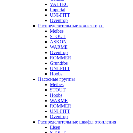
VALTEC
Imperial
UNI-FITT
Oventrop
Распределительные коллектора
Meibes
STOUT
ASKON
WARME
Oventrop
ROMMER
Grundfos
UNI-FITT
Hoobs
Насосные группы
Meibes
STOUT
Hoobs
WARME
ROMMER
UNI-FITT
Oventrop
Распределительные шкафы отопления
Elsen
STOUT