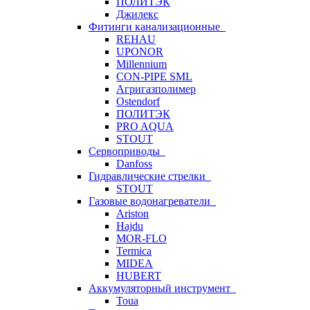
ПОЛИТЭК
Джилекс
Фитинги канализационные
REHAU
UPONOR
Millennium
CON-PIPE SML
Агригазполимер
Ostendorf
ПОЛИТЭК
PRO AQUA
STOUT
Сервоприводы
Danfoss
Гидравлические стрелки
STOUT
Газовые водонагреватели
Ariston
Hajdu
MOR-FLO
Termica
MIDEA
HUBERT
Аккумуляторный инструмент
Toua