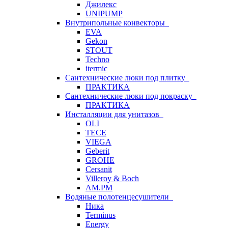
Джилекс
UNIPUMP
Внутрипольные конвекторы
EVA
Gekon
STOUT
Techno
itermic
Сантехнические люки под плитку
ПРАКТИКА
Сантехнические люки под покраску
ПРАКТИКА
Инсталляции для унитазов
OLI
TECE
VIEGA
Geberit
GROHE
Cersanit
Villeroy & Boch
AM.PM
Водяные полотенцесушители
Ника
Terminus
Energy