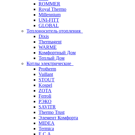
ROMMER
Royal Thermo
Millennium
UNI-FITT
GLOBAL
Теплоноситель отопления
Dixis
Thermagent
WARME
Комфортный Дом
Теплый Дом
Котлы электрические
Protherm
Vaillant
STOUT
Kospel
ZOTA
Ferroli
РЭКО
SAVITR
Thermo Trust
Элемент Комфорта
MIDEA
Termica
E.C.A