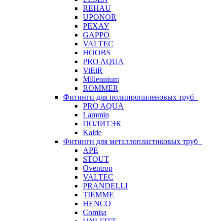
REHAU
UPONOR
РЕХАУ
GAPPO
VALTEC
HOOBS
PRO AQUA
ViEiR
Millennium
ROMMER
Фитинги для полипропиленовых труб
PRO AQUA
Lammin
ПОЛИТЭК
Kalde
Фитинги для металлопластиковых труб
APE
STOUT
Oventrop
VALTEC
PRANDELLI
TIEMME
HENCO
Comisa