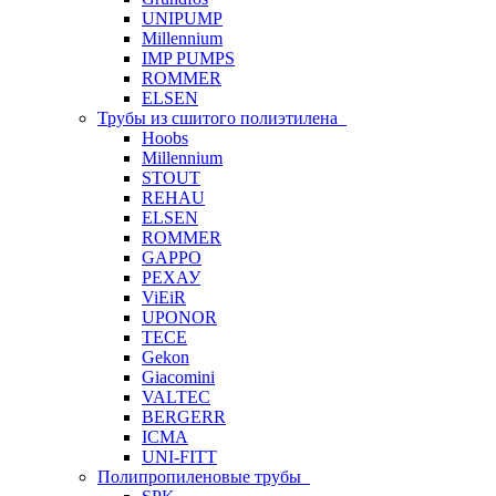
UNIPUMP
Millennium
IMP PUMPS
ROMMER
ELSEN
Трубы из сшитого полиэтилена
Hoobs
Millennium
STOUT
REHAU
ELSEN
ROMMER
GAPPO
РЕХАУ
ViEiR
UPONOR
TECE
Gekon
Giacomini
VALTEC
BERGERR
ICMA
UNI-FITT
Полипропиленовые трубы