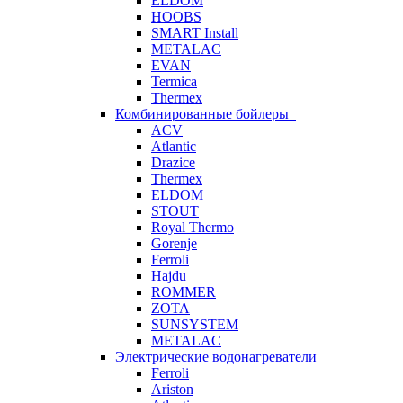
ELDOM
HOOBS
SMART Install
METALAC
EVAN
Termica
Thermex
Комбинированные бойлеры
ACV
Atlantic
Drazice
Thermex
ELDOM
STOUT
Royal Thermo
Gorenje
Ferroli
Hajdu
ROMMER
ZOTA
SUNSYSTEM
METALAC
Электрические водонагреватели
Ferroli
Ariston