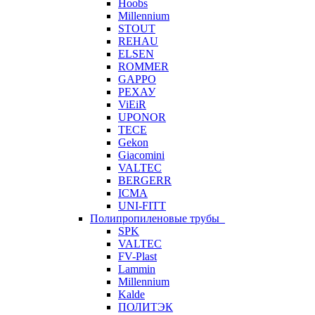
Hoobs
Millennium
STOUT
REHAU
ELSEN
ROMMER
GAPPO
РЕХАУ
ViEiR
UPONOR
TECE
Gekon
Giacomini
VALTEC
BERGERR
ICMA
UNI-FITT
Полипропиленовые трубы
SPK
VALTEC
FV-Plast
Lammin
Millennium
Kalde
ПОЛИТЭК