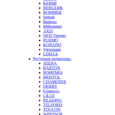
KERMI
BERGERR
ROMMER
Stelrad
Buderus
Millennium
AXIS
NED Thermo
PURMO
KORADO
Viessmann
LEMAX
Чугунные радиаторы
ATENA
BARTON
BOHEMIA
BRISTOL
CHAMONIX
DERBY
Grotescco
LILLE
READING
TELFORD
TOULON
WINDSOR