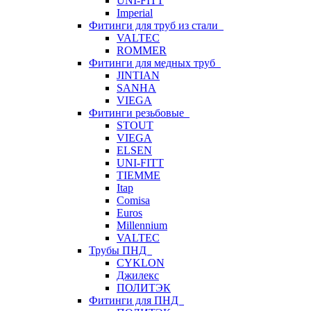
UNI-FITT
Imperial
Фитинги для труб из стали
VALTEC
ROMMER
Фитинги для медных труб
JINTIAN
SANHA
VIEGA
Фитинги резьбовые
STOUT
VIEGA
ELSEN
UNI-FITT
TIEMME
Itap
Comisa
Euros
Millennium
VALTEC
Трубы ПНД
CYKLON
Джилекс
ПОЛИТЭК
Фитинги для ПНД