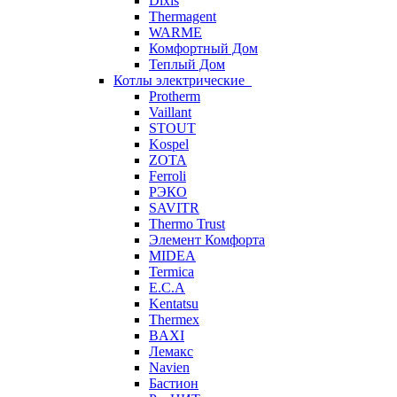
Dixis
Thermagent
WARME
Комфортный Дом
Теплый Дом
Котлы электрические
Protherm
Vaillant
STOUT
Kospel
ZOTA
Ferroli
РЭКО
SAVITR
Thermo Trust
Элемент Комфорта
MIDEA
Termica
E.C.A
Kentatsu
Thermex
BAXI
Лемакс
Navien
Бастион