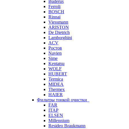
Buderus
Ferroli
BOSCH
Rinnai
Viessmann
ARISTON
De Dietrich
Lamborghini
ACV
Ростов
Navien
Sime
Kentatsu
WOLF
HUBERT
Termica
MIDEA
Thermex
HAIER
Фильтры тонкой очистки
FAR
ITAP
ELSEN
Millennium
Resideo Braukmann