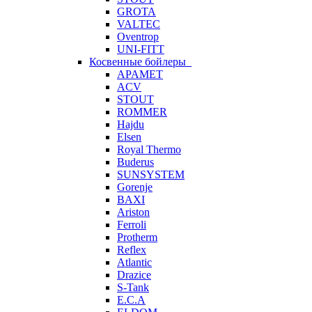
GROTA
VALTEC
Oventrop
UNI-FITT
Косвенные бойлеры
APAMET
ACV
STOUT
ROMMER
Hajdu
Elsen
Royal Thermo
Buderus
SUNSYSTEM
Gorenje
BAXI
Ariston
Ferroli
Protherm
Reflex
Atlantic
Drazice
S-Tank
E.C.A