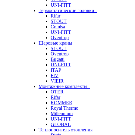
UNI-FITT
Термостатические головки
Rifar
STOUT
Comisa
UNI-FITT
Oventrop
Шаровые краны
STOUT
Oventrop
Bugatti
UNI-FITT
ITAP
FIV
VIEIR
Монтажные комплекты
OTER
Rifar
ROMMER
Royal Thermo
Millennium
UNI-FITT
GLOBAL
Теплоноситель отопления