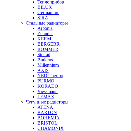
Теплоприбор
BILUX
Germanium
SIRA
Стальные радиаторы
Arbonia
Zehnder
KERMI
BERGERR
ROMMER
Stelrad
Buderus
Millennium
AXIS
NED Thermo
PURMO
KORADO
Viessmann
LEMAX
Чугунные радиаторы
ATENA
BARTON
BOHEMIA
BRISTOL
CHAMONIX