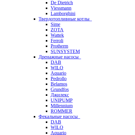
De Dietrich
Viessmann
Lamborghini
Твердотопливные котлы
Sime
ZOTA
Wattek
Ferroli
Protherm
SUNSYSTEM
Дренажные насосы
DAB
WILO
Aquario
Pedrollo
Belamos
Grundfos
Джилекс
UNIPUMP
Millennium
ROMMER
Фекальные насосы
DAB
WILO
Aquario