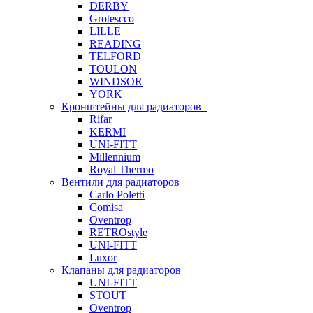
DERBY
Grotescco
LILLE
READING
TELFORD
TOULON
WINDSOR
YORK
Кронштейны для радиаторов
Rifar
KERMI
UNI-FITT
Millennium
Royal Thermo
Вентили для радиаторов
Carlo Poletti
Comisa
Oventrop
RETROstyle
UNI-FITT
Luxor
Клапаны для радиаторов
UNI-FITT
STOUT
Oventrop