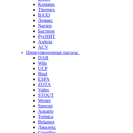
Kentatsu
Thermex
BAXI
Лемакс
Navien
Бастион
РусНИТ
Arderia
ACV
Циркуляционные насосы
DAB
Wilo
UCP
Biral
ESPA
ZOTA
Valtec
STOUT
Wester
Speroni
Aquario
Termica
Belamos
Джилекс
Grundfos