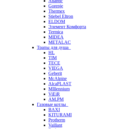
Atlantic
Gorenje
Thermex
Stiebel Eltron
ELDOM
Элемент Комфорта
Termica
MIDEA
METALAC
Трапы для душа
HL
TIM
TECE
VIEGA
Geberit
McAlpine
AlcaPLAST
MIllennium
ViEiR
AM.PM
Газовые котлы
BAXI
KITURAMI
Protherm
Vaillant