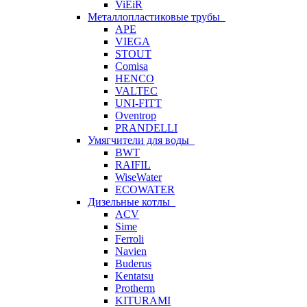
ViEiR
Металлопластиковые трубы
APE
VIEGA
STOUT
Comisa
HENCO
VALTEC
UNI-FITT
Oventrop
PRANDELLI
Умягчители для воды
BWT
RAIFIL
WiseWater
ECOWATER
Дизельные котлы
ACV
Sime
Ferroli
Navien
Buderus
Kentatsu
Protherm
KITURAMI