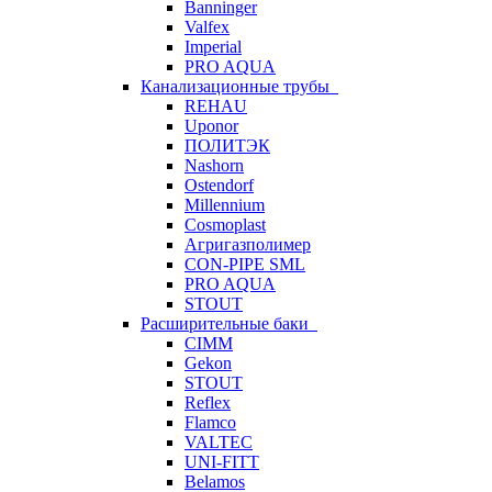
Banninger
Valfex
Imperial
PRO AQUA
Канализационные трубы
REHAU
Uponor
ПОЛИТЭК
Nashorn
Ostendorf
Millennium
Cosmoplast
Агригазполимер
CON-PIPE SML
PRO AQUA
STOUT
Расширительные баки
CIMM
Gekon
STOUT
Reflex
Flamco
VALTEC
UNI-FITT
Belamos