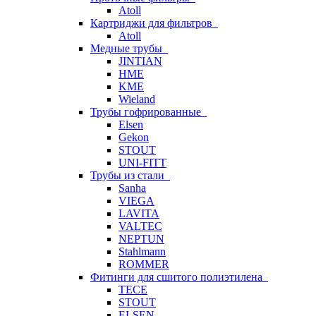
Atoll
Картриджи для фильтров
Atoll
Медные трубы
JINTIAN
HME
KME
Wieland
Трубы гофрированные
Elsen
Gekon
STOUT
UNI-FITT
Трубы из стали
Sanha
VIEGA
LAVITA
VALTEC
NEPTUN
Stahlmann
ROMMER
Фитинги для сшитого полиэтилена
TECE
STOUT
ELSEN