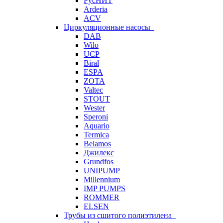
РусНИТ
Arderia
ACV
Циркуляционные насосы
DAB
Wilo
UCP
Biral
ESPA
ZOTA
Valtec
STOUT
Wester
Speroni
Aquario
Termica
Belamos
Джилекс
Grundfos
UNIPUMP
Millennium
IMP PUMPS
ROMMER
ELSEN
Трубы из сшитого полиэтилена