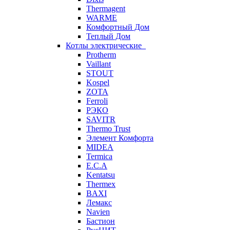
Thermagent
WARME
Комфортный Дом
Теплый Дом
Котлы электрические
Protherm
Vaillant
STOUT
Kospel
ZOTA
Ferroli
РЭКО
SAVITR
Thermo Trust
Элемент Комфорта
MIDEA
Termica
E.C.A
Kentatsu
Thermex
BAXI
Лемакс
Navien
Бастион