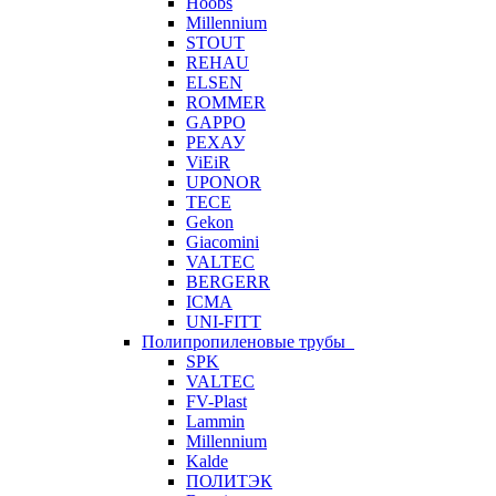
Hoobs
Millennium
STOUT
REHAU
ELSEN
ROMMER
GAPPO
РЕХАУ
ViEiR
UPONOR
TECE
Gekon
Giacomini
VALTEC
BERGERR
ICMA
UNI-FITT
Полипропиленовые трубы
SPK
VALTEC
FV-Plast
Lammin
Millennium
Kalde
ПОЛИТЭК