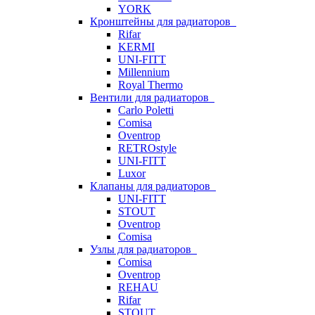
YORK
Кронштейны для радиаторов
Rifar
KERMI
UNI-FITT
Millennium
Royal Thermo
Вентили для радиаторов
Carlo Poletti
Comisa
Oventrop
RETROstyle
UNI-FITT
Luxor
Клапаны для радиаторов
UNI-FITT
STOUT
Oventrop
Comisa
Узлы для радиаторов
Comisa
Oventrop
REHAU
Rifar
STOUT