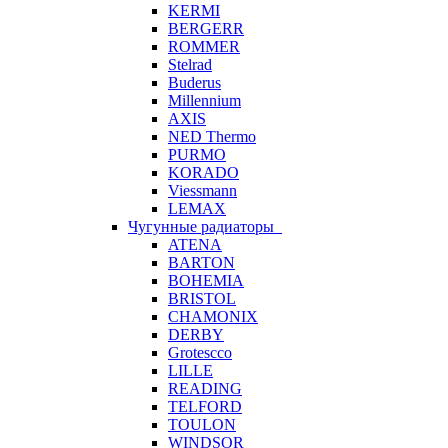
KERMI
BERGERR
ROMMER
Stelrad
Buderus
Millennium
AXIS
NED Thermo
PURMO
KORADO
Viessmann
LEMAX
Чугунные радиаторы
ATENA
BARTON
BOHEMIA
BRISTOL
CHAMONIX
DERBY
Grotescco
LILLE
READING
TELFORD
TOULON
WINDSOR