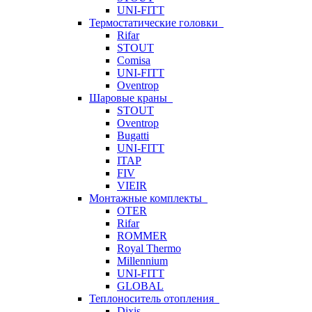
UNI-FITT
Термостатические головки
Rifar
STOUT
Comisa
UNI-FITT
Oventrop
Шаровые краны
STOUT
Oventrop
Bugatti
UNI-FITT
ITAP
FIV
VIEIR
Монтажные комплекты
OTER
Rifar
ROMMER
Royal Thermo
Millennium
UNI-FITT
GLOBAL
Теплоноситель отопления
Dixis