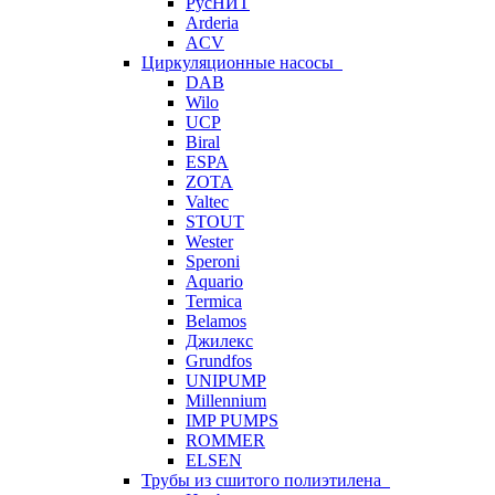
РусНИТ
Arderia
ACV
Циркуляционные насосы
DAB
Wilo
UCP
Biral
ESPA
ZOTA
Valtec
STOUT
Wester
Speroni
Aquario
Termica
Belamos
Джилекс
Grundfos
UNIPUMP
Millennium
IMP PUMPS
ROMMER
ELSEN
Трубы из сшитого полиэтилена