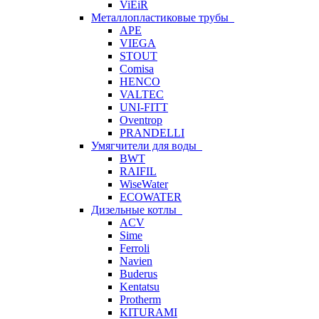
ViEiR
Металлопластиковые трубы
APE
VIEGA
STOUT
Comisa
HENCO
VALTEC
UNI-FITT
Oventrop
PRANDELLI
Умягчители для воды
BWT
RAIFIL
WiseWater
ECOWATER
Дизельные котлы
ACV
Sime
Ferroli
Navien
Buderus
Kentatsu
Protherm
KITURAMI