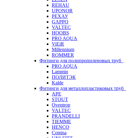
REHAU
UPONOR
РЕХАУ
GAPPO
VALTEC
HOOBS
PRO AQUA
ViEiR
Millennium
ROMMER
Фитинги для полипропиленовых труб
PRO AQUA
Lammin
ПОЛИТЭК
Kalde
Фитинги для металлопластиковых труб
APE
STOUT
Oventrop
VALTEC
PRANDELLI
TIEMME
HENCO
Comisa