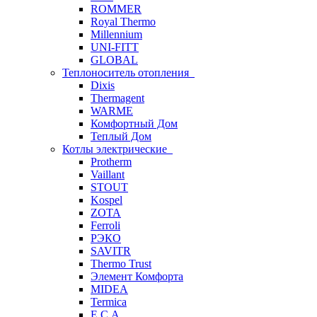
ROMMER
Royal Thermo
Millennium
UNI-FITT
GLOBAL
Теплоноситель отопления
Dixis
Thermagent
WARME
Комфортный Дом
Теплый Дом
Котлы электрические
Protherm
Vaillant
STOUT
Kospel
ZOTA
Ferroli
РЭКО
SAVITR
Thermo Trust
Элемент Комфорта
MIDEA
Termica
E.C.A