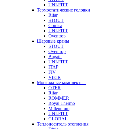
UNI-FITT
Термостатические головки
Rifar
STOUT
Comisa
UNI-FITT
Oventrop
Шаровые краны
STOUT
Oventrop
Bugatti
UNI-FITT
ITAP
FIV
VIEIR
Монтажные комплекты
OTER
Rifar
ROMMER
Royal Thermo
Millennium
UNI-FITT
GLOBAL
Теплоноситель отопления