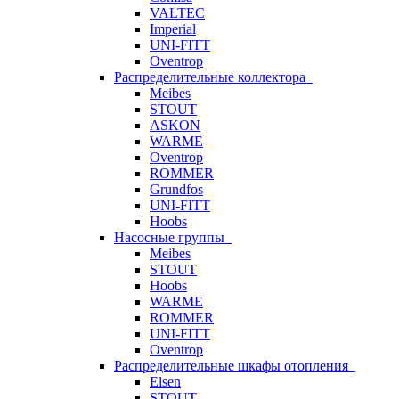
VALTEC
Imperial
UNI-FITT
Oventrop
Распределительные коллектора
Meibes
STOUT
ASKON
WARME
Oventrop
ROMMER
Grundfos
UNI-FITT
Hoobs
Насосные группы
Meibes
STOUT
Hoobs
WARME
ROMMER
UNI-FITT
Oventrop
Распределительные шкафы отопления
Elsen
STOUT