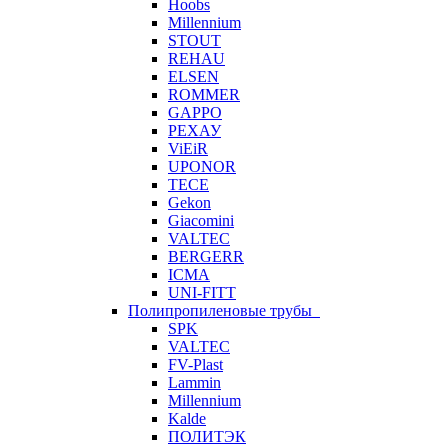
Hoobs
Millennium
STOUT
REHAU
ELSEN
ROMMER
GAPPO
РЕХАУ
ViEiR
UPONOR
TECE
Gekon
Giacomini
VALTEC
BERGERR
ICMA
UNI-FITT
Полипропиленовые трубы
SPK
VALTEC
FV-Plast
Lammin
Millennium
Kalde
ПОЛИТЭК