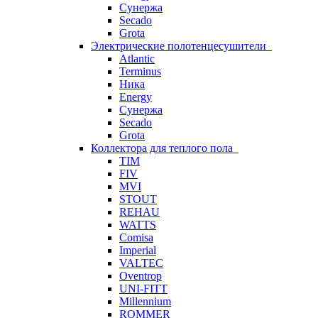
Сунержа
Secado
Grota
Электрические полотенцесушители
Atlantic
Terminus
Ника
Energy
Сунержа
Secado
Grota
Коллектора для теплого пола
TIM
FIV
MVI
STOUT
REHAU
WATTS
Comisa
Imperial
VALTEC
Oventrop
UNI-FITT
Millennium
ROMMER