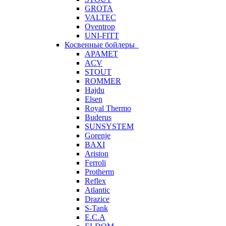
GROTA
VALTEC
Oventrop
UNI-FITT
Косвенные бойлеры
APAMET
ACV
STOUT
ROMMER
Hajdu
Elsen
Royal Thermo
Buderus
SUNSYSTEM
Gorenje
BAXI
Ariston
Ferroli
Protherm
Reflex
Atlantic
Drazice
S-Tank
E.C.A