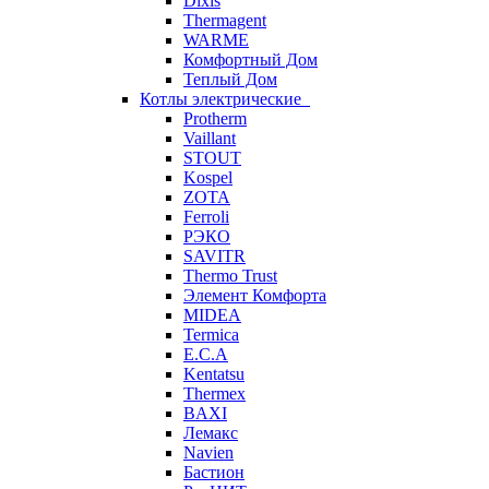
Dixis
Thermagent
WARME
Комфортный Дом
Теплый Дом
Котлы электрические
Protherm
Vaillant
STOUT
Kospel
ZOTA
Ferroli
РЭКО
SAVITR
Thermo Trust
Элемент Комфорта
MIDEA
Termica
E.C.A
Kentatsu
Thermex
BAXI
Лемакс
Navien
Бастион