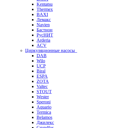
Kentatsu
Thermex
BAXI
Лемакс
Navien
Бастион
РусНИТ
Arderia
ACV
Циркуляционные насосы
DAB
Wilo
UCP
Biral
ESPA
ZOTA
Valtec
STOUT
Wester
Speroni
Aquario
Termica
Belamos
Джилекс
Grundfos