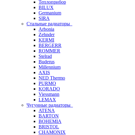
Теплоприбор
BILUX
Germanium
SIRA
Стальные радиаторы
Arbonia
Zehnder
KERMI
BERGERR
ROMMER
Stelrad
Buderus
Millennium
AXIS
NED Thermo
PURMO
KORADO
Viessmann
LEMAX
Чугунные радиаторы
ATENA
BARTON
BOHEMIA
BRISTOL
CHAMONIX