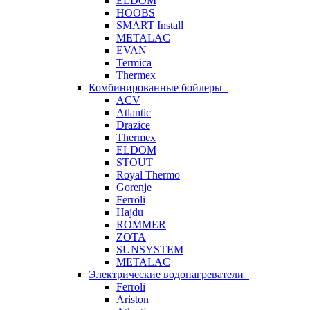
ELDOM
HOOBS
SMART Install
METALAC
EVAN
Termica
Thermex
Комбинированные бойлеры
ACV
Atlantic
Drazice
Thermex
ELDOM
STOUT
Royal Thermo
Gorenje
Ferroli
Hajdu
ROMMER
ZOTA
SUNSYSTEM
METALAC
Электрические водонагреватели
Ferroli
Ariston