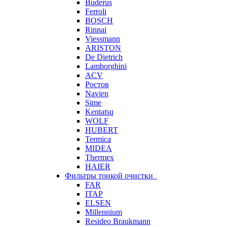
Buderus
Ferroli
BOSCH
Rinnai
Viessmann
ARISTON
De Dietrich
Lamborghini
ACV
Ростов
Navien
Sime
Kentatsu
WOLF
HUBERT
Termica
MIDEA
Thermex
HAIER
Фильтры тонкой очистки
FAR
ITAP
ELSEN
Millennium
Resideo Braukmann