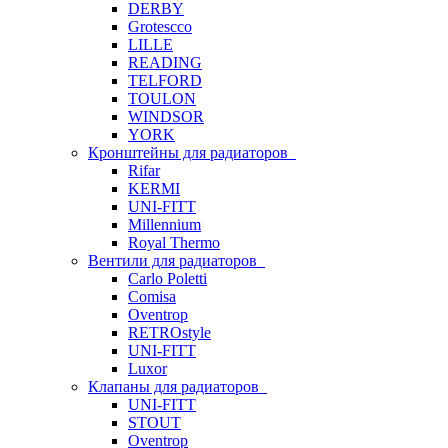
DERBY
Grotescco
LILLE
READING
TELFORD
TOULON
WINDSOR
YORK
Кронштейны для радиаторов
Rifar
KERMI
UNI-FITT
Millennium
Royal Thermo
Вентили для радиаторов
Carlo Poletti
Comisa
Oventrop
RETROstyle
UNI-FITT
Luxor
Клапаны для радиаторов
UNI-FITT
STOUT
Oventrop