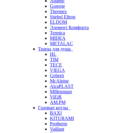
Atlantic
Gorenje
Thermex
Stiebel Eltron
ELDOM
Элемент Комфорта
Termica
MIDEA
METALAC
Трапы для душа
HL
TIM
TECE
VIEGA
Geberit
McAlpine
AlcaPLAST
MIllennium
ViEiR
AM.PM
Газовые котлы
BAXI
KITURAMI
Protherm
Vaillant