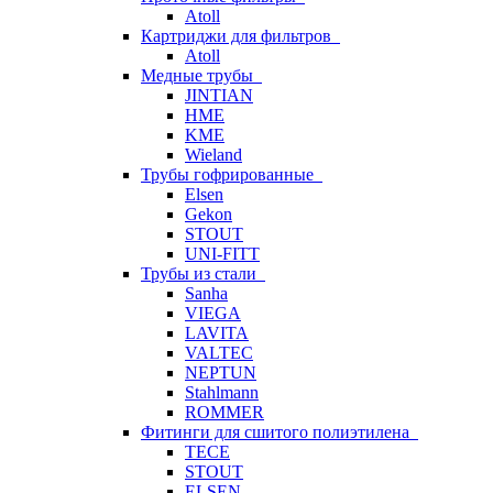
Atoll
Картриджи для фильтров
Atoll
Медные трубы
JINTIAN
HME
KME
Wieland
Трубы гофрированные
Elsen
Gekon
STOUT
UNI-FITT
Трубы из стали
Sanha
VIEGA
LAVITA
VALTEC
NEPTUN
Stahlmann
ROMMER
Фитинги для сшитого полиэтилена
TECE
STOUT
ELSEN