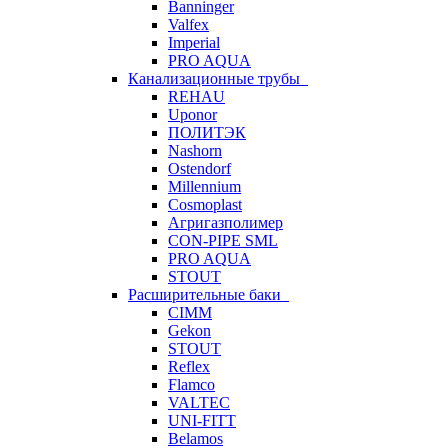
Banninger
Valfex
Imperial
PRO AQUA
Канализационные трубы
REHAU
Uponor
ПОЛИТЭК
Nashorn
Ostendorf
Millennium
Cosmoplast
Агригазполимер
CON-PIPE SML
PRO AQUA
STOUT
Расширительные баки
CIMM
Gekon
STOUT
Reflex
Flamco
VALTEC
UNI-FITT
Belamos