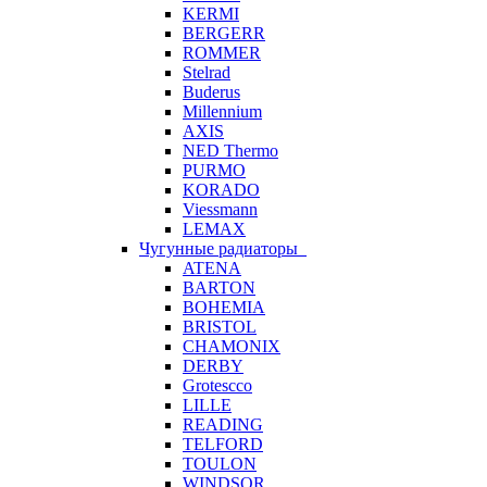
KERMI
BERGERR
ROMMER
Stelrad
Buderus
Millennium
AXIS
NED Thermo
PURMO
KORADO
Viessmann
LEMAX
Чугунные радиаторы
ATENA
BARTON
BOHEMIA
BRISTOL
CHAMONIX
DERBY
Grotescco
LILLE
READING
TELFORD
TOULON
WINDSOR