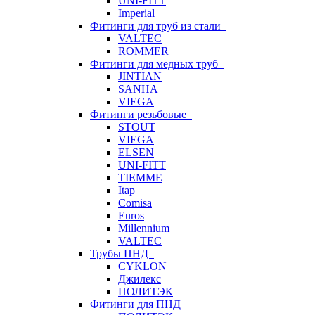
UNI-FITT
Imperial
Фитинги для труб из стали
VALTEC
ROMMER
Фитинги для медных труб
JINTIAN
SANHA
VIEGA
Фитинги резьбовые
STOUT
VIEGA
ELSEN
UNI-FITT
TIEMME
Itap
Comisa
Euros
Millennium
VALTEC
Трубы ПНД
CYKLON
Джилекс
ПОЛИТЭК
Фитинги для ПНД