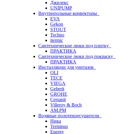
Джилекс
UNIPUMP
Внутрипольные конвекторы
EVA
Gekon
STOUT
Techno
itermic
Сантехнические люки под плитку
ПРАКТИКА
Сантехнические люки под покраску
ПРАКТИКА
Инсталляции для унитазов
OLI
TECE
VIEGA
Geberit
GROHE
Cersanit
Villeroy & Boch
AM.PM
Водяные полотенцесушители
Ника
Terminus
Energy