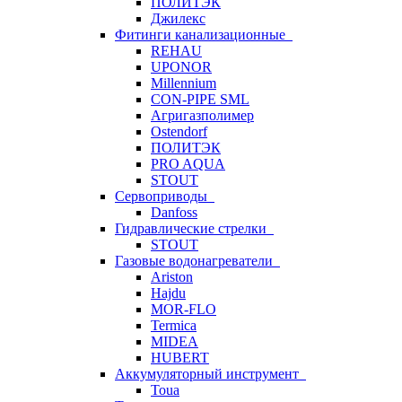
ПОЛИТЭК
Джилекс
Фитинги канализационные
REHAU
UPONOR
Millennium
CON-PIPE SML
Агригазполимер
Ostendorf
ПОЛИТЭК
PRO AQUA
STOUT
Сервоприводы
Danfoss
Гидравлические стрелки
STOUT
Газовые водонагреватели
Ariston
Hajdu
MOR-FLO
Termica
MIDEA
HUBERT
Аккумуляторный инструмент
Toua