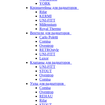
YORK
Кронштейны для радиаторов
Rifar
KERMI
UNI-FITT
Millennium
Royal Thermo
Вентили для радиаторов
Carlo Poletti
Comisa
Oventrop
RETROstyle
UNI-FITT
Luxor
Клапаны для радиаторов
UNI-FITT
STOUT
Oventrop
Comisa
Узлы для радиаторов
Comisa
Oventrop
REHAU
Rifar
STOUT