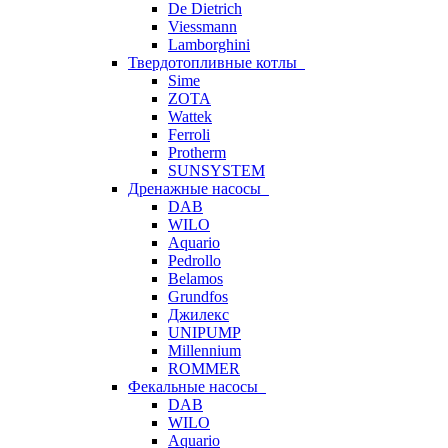
De Dietrich
Viessmann
Lamborghini
Твердотопливные котлы
Sime
ZOTA
Wattek
Ferroli
Protherm
SUNSYSTEM
Дренажные насосы
DAB
WILO
Aquario
Pedrollo
Belamos
Grundfos
Джилекс
UNIPUMP
Millennium
ROMMER
Фекальные насосы
DAB
WILO
Aquario