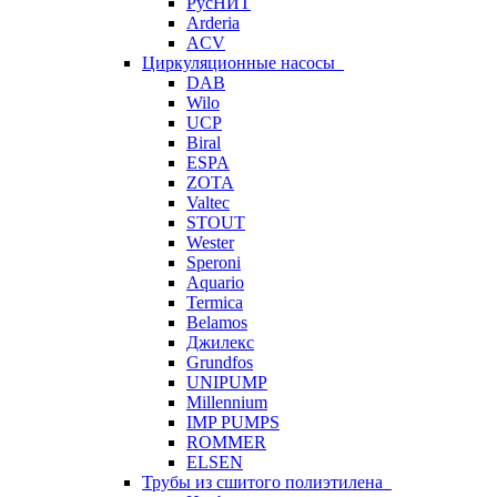
РусНИТ
Arderia
ACV
Циркуляционные насосы
DAB
Wilo
UCP
Biral
ESPA
ZOTA
Valtec
STOUT
Wester
Speroni
Aquario
Termica
Belamos
Джилекс
Grundfos
UNIPUMP
Millennium
IMP PUMPS
ROMMER
ELSEN
Трубы из сшитого полиэтилена