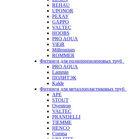
REHAU
UPONOR
РЕХАУ
GAPPO
VALTEC
HOOBS
PRO AQUA
ViEiR
Millennium
ROMMER
Фитинги для полипропиленовых труб
PRO AQUA
Lammin
ПОЛИТЭК
Kalde
Фитинги для металлопластиковых труб
APE
STOUT
Oventrop
VALTEC
PRANDELLI
TIEMME
HENCO
Comisa