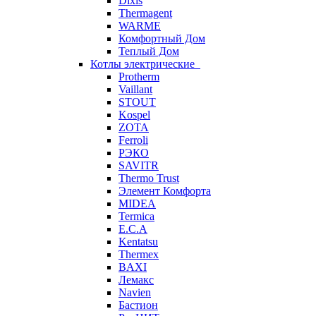
Dixis
Thermagent
WARME
Комфортный Дом
Теплый Дом
Котлы электрические
Protherm
Vaillant
STOUT
Kospel
ZOTA
Ferroli
РЭКО
SAVITR
Thermo Trust
Элемент Комфорта
MIDEA
Termica
E.C.A
Kentatsu
Thermex
BAXI
Лемакс
Navien
Бастион