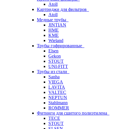
Atoll
Картриджи для фильтров
Atoll
Медные трубы
JINTIAN
HME
KME
Wieland
Трубы гофрированные
Elsen
Gekon
STOUT
UNI-FITT
Трубы из стали
Sanha
VIEGA
LAVITA
VALTEC
NEPTUN
Stahlmann
ROMMER
Фитинги для сшитого полиэтилена
TECE
STOUT
ELSEN