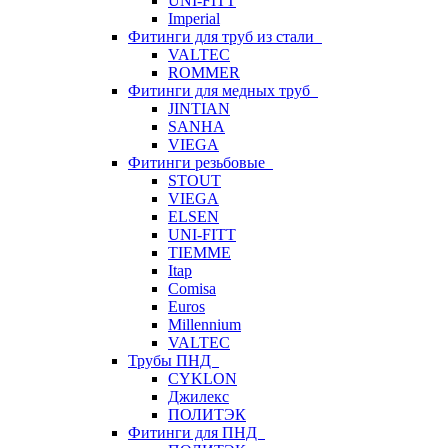
UNI-FITT
Imperial
Фитинги для труб из стали
VALTEC
ROMMER
Фитинги для медных труб
JINTIAN
SANHA
VIEGA
Фитинги резьбовые
STOUT
VIEGA
ELSEN
UNI-FITT
TIEMME
Itap
Comisa
Euros
Millennium
VALTEC
Трубы ПНД
CYKLON
Джилекс
ПОЛИТЭК
Фитинги для ПНД