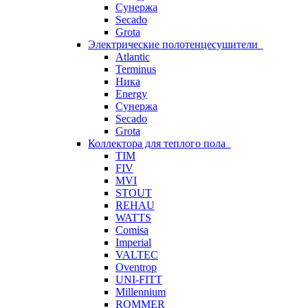
Сунержа
Secado
Grota
Электрические полотенцесушители
Atlantic
Terminus
Ника
Energy
Сунержа
Secado
Grota
Коллектора для теплого пола
TIM
FIV
MVI
STOUT
REHAU
WATTS
Comisa
Imperial
VALTEC
Oventrop
UNI-FITT
Millennium
ROMMER