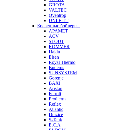
GROTA
VALTEC
Oventrop
UNI-FITT
Косвенные бойлеры
APAMET
ACV
STOUT
ROMMER
Hajdu
Elsen
Royal Thermo
Buderus
SUNSYSTEM
Gorenje
BAXI
Ariston
Ferroli
Protherm
Reflex
Atlantic
Drazice
S-Tank
E.C.A