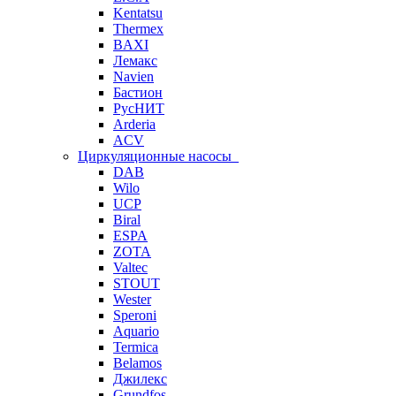
Kentatsu
Thermex
BAXI
Лемакс
Navien
Бастион
РусНИТ
Arderia
ACV
Циркуляционные насосы
DAB
Wilo
UCP
Biral
ESPA
ZOTA
Valtec
STOUT
Wester
Speroni
Aquario
Termica
Belamos
Джилекс
Grundfos