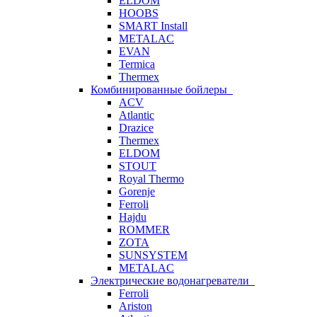
ELDOM
HOOBS
SMART Install
METALAC
EVAN
Termica
Thermex
Комбинированные бойлеры
ACV
Atlantic
Drazice
Thermex
ELDOM
STOUT
Royal Thermo
Gorenje
Ferroli
Hajdu
ROMMER
ZOTA
SUNSYSTEM
METALAC
Электрические водонагреватели
Ferroli
Ariston