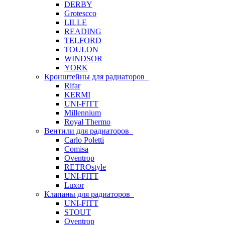
DERBY
Grotescco
LILLE
READING
TELFORD
TOULON
WINDSOR
YORK
Кронштейны для радиаторов
Rifar
KERMI
UNI-FITT
Millennium
Royal Thermo
Вентили для радиаторов
Carlo Poletti
Comisa
Oventrop
RETROstyle
UNI-FITT
Luxor
Клапаны для радиаторов
UNI-FITT
STOUT
Oventrop