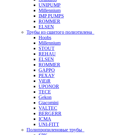
UNIPUMP
Millennium
IMP PUMPS
ROMMER
ELSEN
Трубы из сшитого полиэтилена
Hoobs
Millennium
STOUT
REHAU
ELSEN
ROMMER
GAPPO
РЕХАУ
ViEiR
UPONOR
TECE
Gekon
Giacomini
VALTEC
BERGERR
ICMA
UNI-FITT
Полипропиленовые трубы