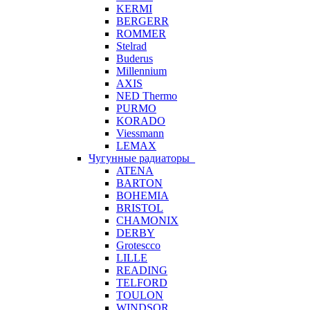
KERMI
BERGERR
ROMMER
Stelrad
Buderus
Millennium
AXIS
NED Thermo
PURMO
KORADO
Viessmann
LEMAX
Чугунные радиаторы
ATENA
BARTON
BOHEMIA
BRISTOL
CHAMONIX
DERBY
Grotescco
LILLE
READING
TELFORD
TOULON
WINDSOR