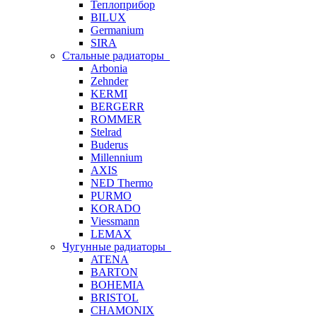
Теплоприбор
BILUX
Germanium
SIRA
Стальные радиаторы
Arbonia
Zehnder
KERMI
BERGERR
ROMMER
Stelrad
Buderus
Millennium
AXIS
NED Thermo
PURMO
KORADO
Viessmann
LEMAX
Чугунные радиаторы
ATENA
BARTON
BOHEMIA
BRISTOL
CHAMONIX