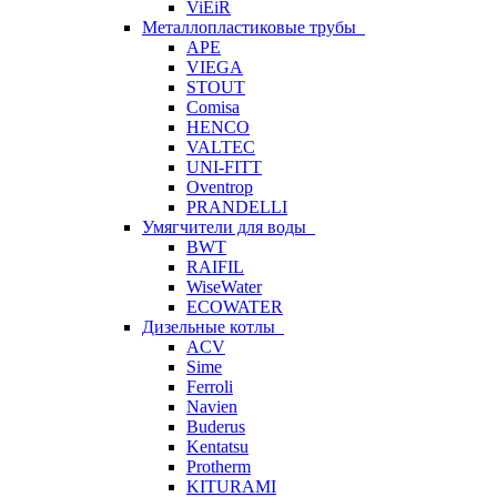
ViEiR
Металлопластиковые трубы
APE
VIEGA
STOUT
Comisa
HENCO
VALTEC
UNI-FITT
Oventrop
PRANDELLI
Умягчители для воды
BWT
RAIFIL
WiseWater
ECOWATER
Дизельные котлы
ACV
Sime
Ferroli
Navien
Buderus
Kentatsu
Protherm
KITURAMI