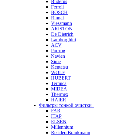
Buderus
Ferroli
BOSCH
Rinnai
Viessmann
ARISTON
De Dietrich
Lamborghini
ACV
Ростов
Navien
Sime
Kentatsu
WOLF
HUBERT
Termica
MIDEA
Thermex
HAIER
Фильтры тонкой очистки
FAR
ITAP
ELSEN
Millennium
Resideo Braukmann