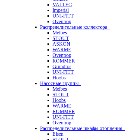
VALTEC
Imperial
UNI-FITT
Oventrop
Распределительные коллектора
Meibes
STOUT
ASKON
WARME
Oventrop
ROMMER
Grundfos
UNI-FITT
Hoobs
Насосные группы
Meibes
STOUT
Hoobs
WARME
ROMMER
UNI-FITT
Oventrop
Распределительные шкафы отопления
Elsen
STOUT