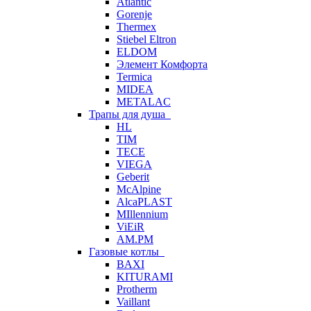
Atlantic
Gorenje
Thermex
Stiebel Eltron
ELDOM
Элемент Комфорта
Termica
MIDEA
METALAC
Трапы для душа
HL
TIM
TECE
VIEGA
Geberit
McAlpine
AlcaPLAST
MIllennium
ViEiR
AM.PM
Газовые котлы
BAXI
KITURAMI
Protherm
Vaillant