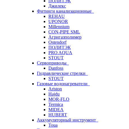
ПОЛИТЭК
Джилекс
Фитинги канализационные
REHAU
UPONOR
Millennium
CON-PIPE SML
Агригазполимер
Ostendorf
ПОЛИТЭК
PRO AQUA
STOUT
Сервоприводы
Danfoss
Гидравлические стрелки
STOUT
Газовые водонагреватели
Ariston
Hajdu
MOR-FLO
Termica
MIDEA
HUBERT
Аккумуляторный инструмент
Toua