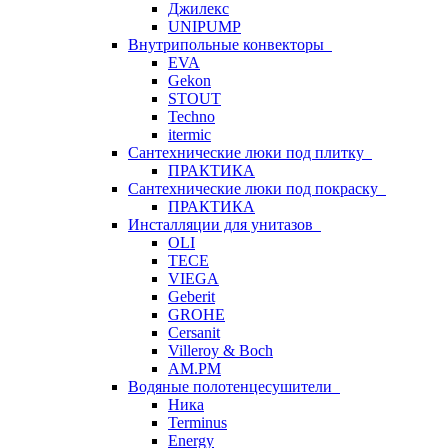
Джилекс
UNIPUMP
Внутрипольные конвекторы
EVA
Gekon
STOUT
Techno
itermic
Сантехнические люки под плитку
ПРАКТИКА
Сантехнические люки под покраску
ПРАКТИКА
Инсталляции для унитазов
OLI
TECE
VIEGA
Geberit
GROHE
Cersanit
Villeroy & Boch
AM.PM
Водяные полотенцесушители
Ника
Terminus
Energy