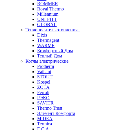
ROMMER
Royal Thermo
Millennium
UNI-FITT
GLOBAL
Теплоноситель отопления
Dixis
Thermagent
WARME
Комфортный Дом
Теплый Дом
Котлы электрические
Protherm
Vaillant
STOUT
Kospel
ZOTA
Ferroli
РЭКО
SAVITR
Thermo Trust
Элемент Комфорта
MIDEA
Termica
E.C.A