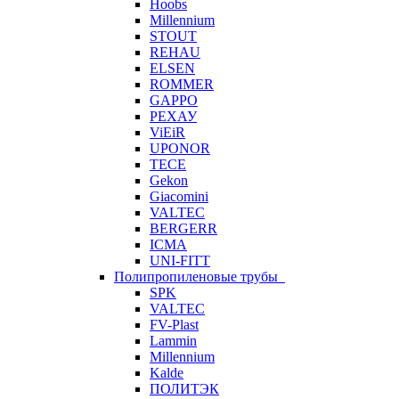
Hoobs
Millennium
STOUT
REHAU
ELSEN
ROMMER
GAPPO
РЕХАУ
ViEiR
UPONOR
TECE
Gekon
Giacomini
VALTEC
BERGERR
ICMA
UNI-FITT
Полипропиленовые трубы
SPK
VALTEC
FV-Plast
Lammin
Millennium
Kalde
ПОЛИТЭК