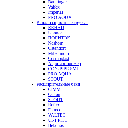
Banninger
Valfex
Imperial
PRO AQUA
Канализационные трубы
REHAU
Uponor
ПОЛИТЭК
Nashorn
Ostendorf
Millennium
Cosmoplast
Агригазполимер
CON-PIPE SML
PRO AQUA
STOUT
Расширительные баки
CIMM
Gekon
STOUT
Reflex
Flamco
VALTEC
UNI-FITT
Belamos