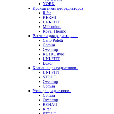
YORK
Кронштейны для радиаторов
Rifar
KERMI
UNI-FITT
Millennium
Royal Thermo
Вентили для радиаторов
Carlo Poletti
Comisa
Oventrop
RETROstyle
UNI-FITT
Luxor
Клапаны для радиаторов
UNI-FITT
STOUT
Oventrop
Comisa
Узлы для радиаторов
Comisa
Oventrop
REHAU
Rifar
STOUT