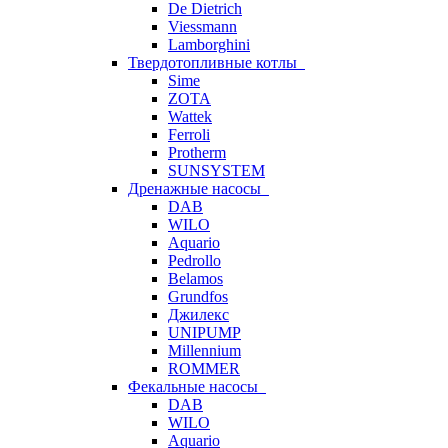
De Dietrich
Viessmann
Lamborghini
Твердотопливные котлы
Sime
ZOTA
Wattek
Ferroli
Protherm
SUNSYSTEM
Дренажные насосы
DAB
WILO
Aquario
Pedrollo
Belamos
Grundfos
Джилекс
UNIPUMP
Millennium
ROMMER
Фекальные насосы
DAB
WILO
Aquario