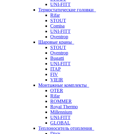
UNI-FITT
Термостатические головки
Rifar
STOUT
Comisa
UNI-FITT
Oventrop
Шаровые краны
STOUT
Oventrop
Bugatti
UNI-FITT
ITAP
FIV
VIEIR
Монтажные комплекты
OTER
Rifar
ROMMER
Royal Thermo
Millennium
UNI-FITT
GLOBAL
Теплоноситель отопления
Dixis