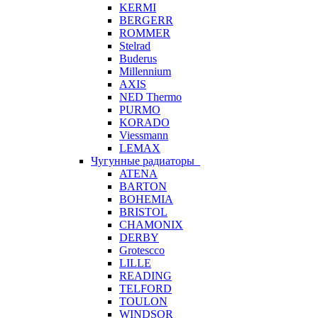
KERMI
BERGERR
ROMMER
Stelrad
Buderus
Millennium
AXIS
NED Thermo
PURMO
KORADO
Viessmann
LEMAX
Чугунные радиаторы
ATENA
BARTON
BOHEMIA
BRISTOL
CHAMONIX
DERBY
Grotescco
LILLE
READING
TELFORD
TOULON
WINDSOR