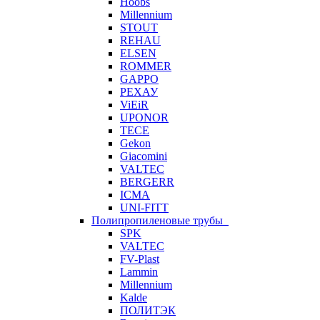
Hoobs
Millennium
STOUT
REHAU
ELSEN
ROMMER
GAPPO
РЕХАУ
ViEiR
UPONOR
TECE
Gekon
Giacomini
VALTEC
BERGERR
ICMA
UNI-FITT
Полипропиленовые трубы
SPK
VALTEC
FV-Plast
Lammin
Millennium
Kalde
ПОЛИТЭК