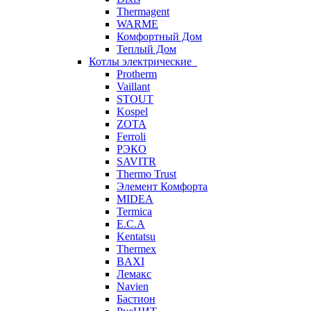
Thermagent
WARME
Комфортный Дом
Теплый Дом
Котлы электрические
Protherm
Vaillant
STOUT
Kospel
ZOTA
Ferroli
РЭКО
SAVITR
Thermo Trust
Элемент Комфорта
MIDEA
Termica
E.C.A
Kentatsu
Thermex
BAXI
Лемакс
Navien
Бастион