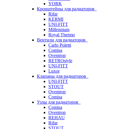
YORK
Кронштейны для радиаторов
Rifar
KERMI
UNI-FITT
Millennium
Royal Thermo
Вентили для радиаторов
Carlo Poletti
Comisa
Oventrop
RETROstyle
UNI-FITT
Luxor
Клапаны для радиаторов
UNI-FITT
STOUT
Oventrop
Comisa
Узлы для радиаторов
Comisa
Oventrop
REHAU
Rifar
STOUT