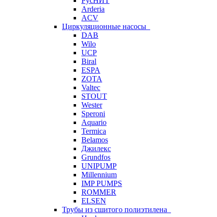
РусНИТ
Arderia
ACV
Циркуляционные насосы
DAB
Wilo
UCP
Biral
ESPA
ZOTA
Valtec
STOUT
Wester
Speroni
Aquario
Termica
Belamos
Джилекс
Grundfos
UNIPUMP
Millennium
IMP PUMPS
ROMMER
ELSEN
Трубы из сшитого полиэтилена