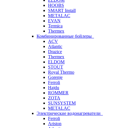
ELDOM
HOOBS
SMART Install
METALAC
EVAN
Termica
Thermex
Комбинированные бойлеры
ACV
Atlantic
Drazice
Thermex
ELDOM
STOUT
Royal Thermo
Gorenje
Ferroli
Hajdu
ROMMER
ZOTA
SUNSYSTEM
METALAC
Электрические водонагреватели
Ferroli
Ariston