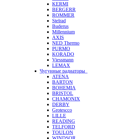
KERMI
BERGERR
ROMMER
Stelrad
Buderus
Millennium
AXIS
NED Thermo
PURMO
KORADO
Viessmann
LEMAX
Чугунные радиаторы
ATENA
BARTON
BOHEMIA
BRISTOL
CHAMONIX
DERBY
Grotescco
LILLE
READING
TELFORD
TOULON
WINDSOR