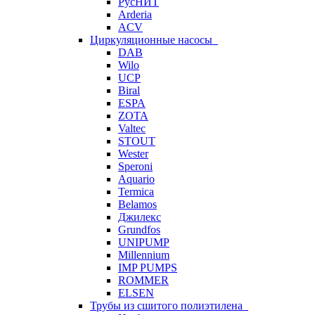
РусНИТ
Arderia
ACV
Циркуляционные насосы
DAB
Wilo
UCP
Biral
ESPA
ZOTA
Valtec
STOUT
Wester
Speroni
Aquario
Termica
Belamos
Джилекс
Grundfos
UNIPUMP
Millennium
IMP PUMPS
ROMMER
ELSEN
Трубы из сшитого полиэтилена