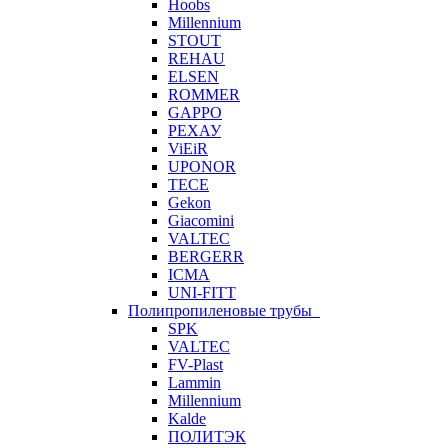
Hoobs
Millennium
STOUT
REHAU
ELSEN
ROMMER
GAPPO
РЕХАУ
ViEiR
UPONOR
TECE
Gekon
Giacomini
VALTEC
BERGERR
ICMA
UNI-FITT
Полипропиленовые трубы
SPK
VALTEC
FV-Plast
Lammin
Millennium
Kalde
ПОЛИТЭК