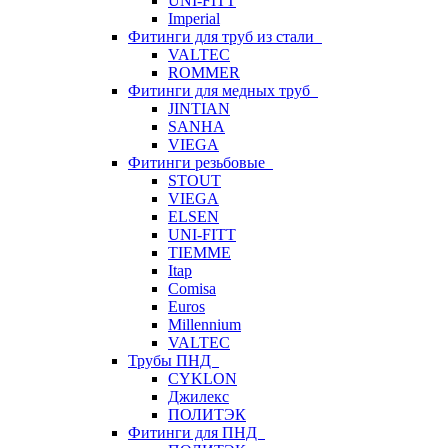
UNI-FITT
Imperial
Фитинги для труб из стали
VALTEC
ROMMER
Фитинги для медных труб
JINTIAN
SANHA
VIEGA
Фитинги резьбовые
STOUT
VIEGA
ELSEN
UNI-FITT
TIEMME
Itap
Comisa
Euros
Millennium
VALTEC
Трубы ПНД
CYKLON
Джилекс
ПОЛИТЭК
Фитинги для ПНД