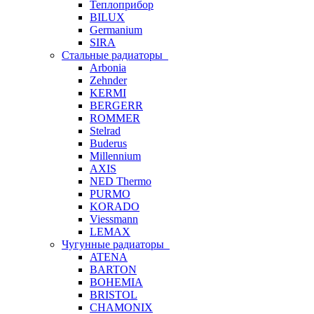
Теплоприбор
BILUX
Germanium
SIRA
Стальные радиаторы
Arbonia
Zehnder
KERMI
BERGERR
ROMMER
Stelrad
Buderus
Millennium
AXIS
NED Thermo
PURMO
KORADO
Viessmann
LEMAX
Чугунные радиаторы
ATENA
BARTON
BOHEMIA
BRISTOL
CHAMONIX