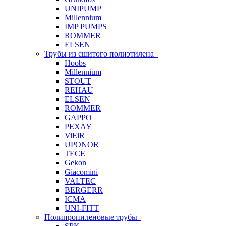
UNIPUMP
Millennium
IMP PUMPS
ROMMER
ELSEN
Трубы из сшитого полиэтилена
Hoobs
Millennium
STOUT
REHAU
ELSEN
ROMMER
GAPPO
РЕХАУ
ViEiR
UPONOR
TECE
Gekon
Giacomini
VALTEC
BERGERR
ICMA
UNI-FITT
Полипропиленовые трубы