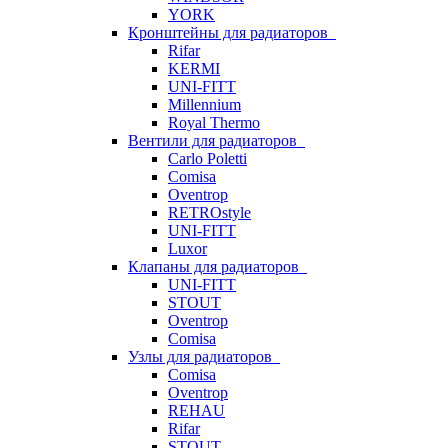
YORK
Кронштейны для радиаторов
Rifar
KERMI
UNI-FITT
Millennium
Royal Thermo
Вентили для радиаторов
Carlo Poletti
Comisa
Oventrop
RETROstyle
UNI-FITT
Luxor
Клапаны для радиаторов
UNI-FITT
STOUT
Oventrop
Comisa
Узлы для радиаторов
Comisa
Oventrop
REHAU
Rifar
STOUT