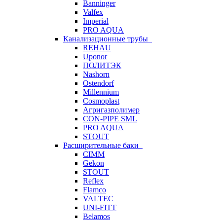
Banninger
Valfex
Imperial
PRO AQUA
Канализационные трубы
REHAU
Uponor
ПОЛИТЭК
Nashorn
Ostendorf
Millennium
Cosmoplast
Агригазполимер
CON-PIPE SML
PRO AQUA
STOUT
Расширительные баки
CIMM
Gekon
STOUT
Reflex
Flamco
VALTEC
UNI-FITT
Belamos