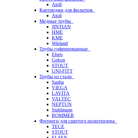
Atoll
Картриджи для фильтров
Atoll
Медные трубы
JINTIAN
HME
KME
Wieland
Трубы гофрированные
Elsen
Gekon
STOUT
UNI-FITT
Трубы из стали
Sanha
VIEGA
LAVITA
VALTEC
NEPTUN
Stahlmann
ROMMER
Фитинги для сшитого полиэтилена
TECE
STOUT
ELSEN