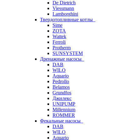
De Dietrich
Viessmann
Lamborghini
Твердотопливные котлы
Sime
ZOTA
Wattek
Ferroli
Protherm
SUNSYSTEM
Дренажные насосы
DAB
WILO
Aquario
Pedrollo
Belamos
Grundfos
Джилекс
UNIPUMP
Millennium
ROMMER
Фекальные насосы
DAB
WILO
Aquario