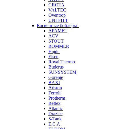
GROTA
VALTEC
Oventrop
UNI-FITT
Косвенные бойлеры
APAMET
ACV
STOUT
ROMMER
Hajdu
Elsen
Royal Thermo
Buderus
SUNSYSTEM
Gorenje
BAXI
Ariston
Ferroli
Protherm
Reflex
Atlantic
Drazice
S-Tank
E.C.A