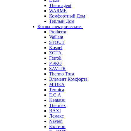
Dixis
Thermagent
WARME
Комфортный Дом
Теплый Дом
Котлы электрические
Protherm
Vaillant
STOUT
Kospel
ZOTA
Ferroli
РЭКО
SAVITR
Thermo Trust
Элемент Комфорта
MIDEA
Termica
E.C.A
Kentatsu
Thermex
BAXI
Лемакс
Navien
Бастион