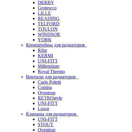
DERBY
Grotescco
LILLE
READING
TELFORD
TOULON
WINDSOR
YORK
Кронштейны для радиаторов
Rifar
KERMI
UNI-FITT
Millennium
Royal Thermo
Вентили для радиаторов
Carlo Poletti
Comisa
Oventrop
RETROstyle
UNI-FITT
Luxor
Клапаны для радиаторов
UNI-FITT
STOUT
Oventrop