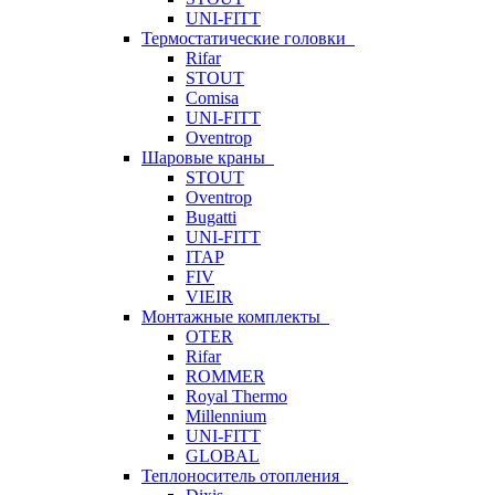
UNI-FITT
Термостатические головки
Rifar
STOUT
Comisa
UNI-FITT
Oventrop
Шаровые краны
STOUT
Oventrop
Bugatti
UNI-FITT
ITAP
FIV
VIEIR
Монтажные комплекты
OTER
Rifar
ROMMER
Royal Thermo
Millennium
UNI-FITT
GLOBAL
Теплоноситель отопления