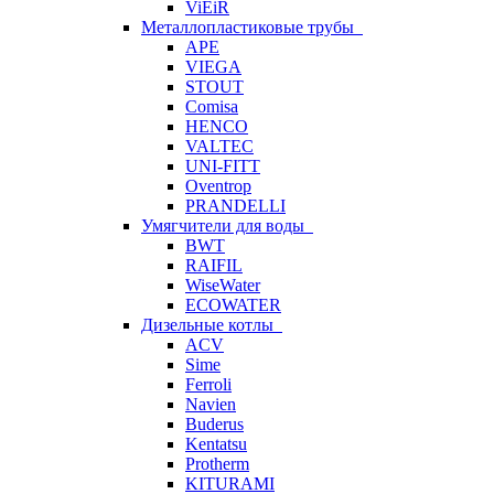
ViEiR
Металлопластиковые трубы
APE
VIEGA
STOUT
Comisa
HENCO
VALTEC
UNI-FITT
Oventrop
PRANDELLI
Умягчители для воды
BWT
RAIFIL
WiseWater
ECOWATER
Дизельные котлы
ACV
Sime
Ferroli
Navien
Buderus
Kentatsu
Protherm
KITURAMI