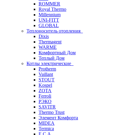
ROMMER
Royal Thermo
Millennium
UNI-FITT
GLOBAL
Теплоноситель отопления
Dixis
Thermagent
WARME
Комфортный Дом
Теплый Дом
Котлы электрические
Protherm
Vaillant
STOUT
Kospel
ZOTA
Ferroli
РЭКО
SAVITR
Thermo Trust
Элемент Комфорта
MIDEA
Termica
E.C.A