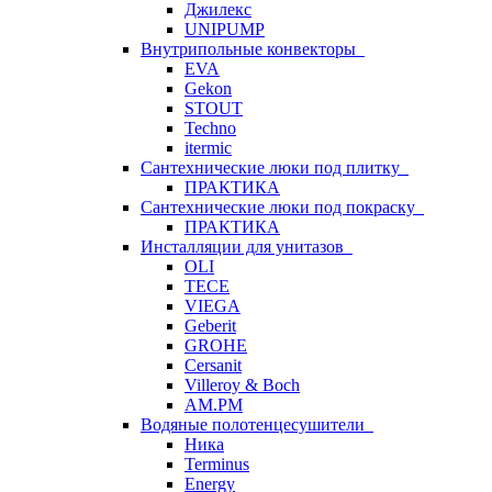
Джилекс
UNIPUMP
Внутрипольные конвекторы
EVA
Gekon
STOUT
Techno
itermic
Сантехнические люки под плитку
ПРАКТИКА
Сантехнические люки под покраску
ПРАКТИКА
Инсталляции для унитазов
OLI
TECE
VIEGA
Geberit
GROHE
Cersanit
Villeroy & Boch
AM.PM
Водяные полотенцесушители
Ника
Terminus
Energy