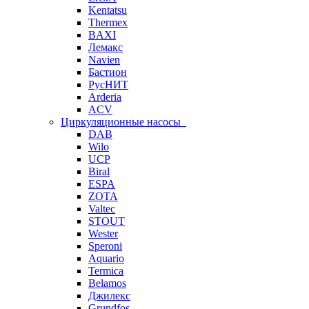
Kentatsu
Thermex
BAXI
Лемакс
Navien
Бастион
РусНИТ
Arderia
ACV
Циркуляционные насосы
DAB
Wilo
UCP
Biral
ESPA
ZOTA
Valtec
STOUT
Wester
Speroni
Aquario
Termica
Belamos
Джилекс
Grundfos