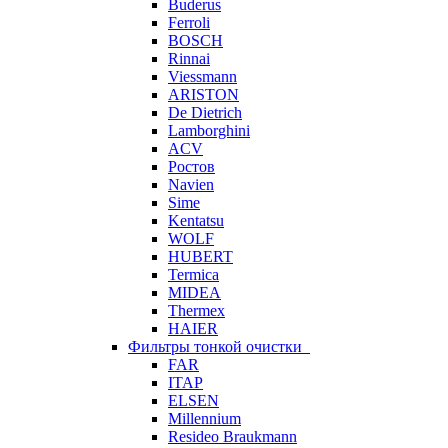
Buderus
Ferroli
BOSCH
Rinnai
Viessmann
ARISTON
De Dietrich
Lamborghini
ACV
Ростов
Navien
Sime
Kentatsu
WOLF
HUBERT
Termica
MIDEA
Thermex
HAIER
Фильтры тонкой очистки
FAR
ITAP
ELSEN
Millennium
Resideo Braukmann