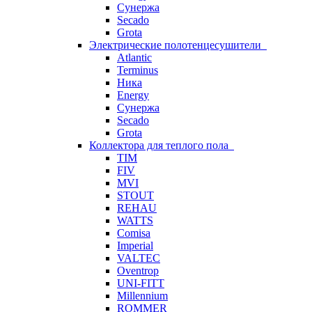
Сунержа
Secado
Grota
Электрические полотенцесушители
Atlantic
Terminus
Ника
Energy
Сунержа
Secado
Grota
Коллектора для теплого пола
TIM
FIV
MVI
STOUT
REHAU
WATTS
Comisa
Imperial
VALTEC
Oventrop
UNI-FITT
Millennium
ROMMER