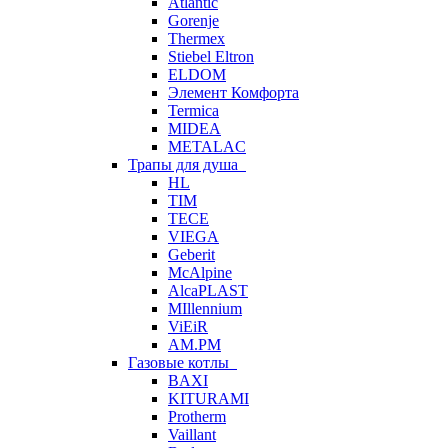
Atlantic
Gorenje
Thermex
Stiebel Eltron
ELDOM
Элемент Комфорта
Termica
MIDEA
METALAC
Трапы для душа
HL
TIM
TECE
VIEGA
Geberit
McAlpine
AlcaPLAST
MIllennium
ViEiR
AM.PM
Газовые котлы
BAXI
KITURAMI
Protherm
Vaillant