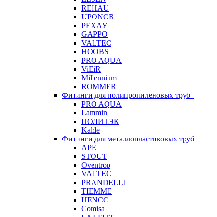
REHAU
UPONOR
РЕХАУ
GAPPO
VALTEC
HOOBS
PRO AQUA
ViEiR
Millennium
ROMMER
Фитинги для полипропиленовых труб
PRO AQUA
Lammin
ПОЛИТЭК
Kalde
Фитинги для металлопластиковых труб
APE
STOUT
Oventrop
VALTEC
PRANDELLI
TIEMME
HENCO
Comisa