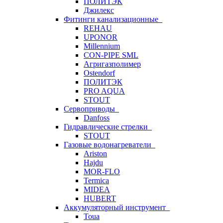
ПОЛИТЭК
Джилекс
Фитинги канализационные
REHAU
UPONOR
Millennium
CON-PIPE SML
Агригазполимер
Ostendorf
ПОЛИТЭК
PRO AQUA
STOUT
Сервоприводы
Danfoss
Гидравлические стрелки
STOUT
Газовые водонагреватели
Ariston
Hajdu
MOR-FLO
Termica
MIDEA
HUBERT
Аккумуляторный инструмент
Toua