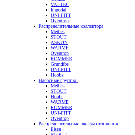
VALTEC
Imperial
UNI-FITT
Oventrop
Распределительные коллектора
Meibes
STOUT
ASKON
WARME
Oventrop
ROMMER
Grundfos
UNI-FITT
Hoobs
Насосные группы
Meibes
STOUT
Hoobs
WARME
ROMMER
UNI-FITT
Oventrop
Распределительные шкафы отопления
Elsen
STOUT