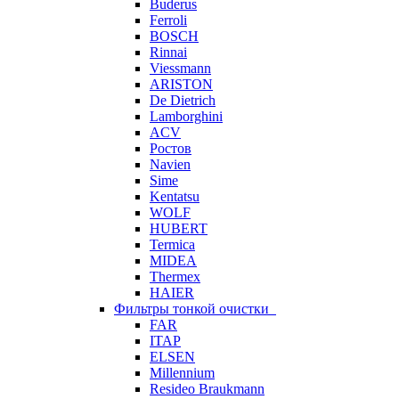
Buderus
Ferroli
BOSCH
Rinnai
Viessmann
ARISTON
De Dietrich
Lamborghini
ACV
Ростов
Navien
Sime
Kentatsu
WOLF
HUBERT
Termica
MIDEA
Thermex
HAIER
Фильтры тонкой очистки
FAR
ITAP
ELSEN
Millennium
Resideo Braukmann