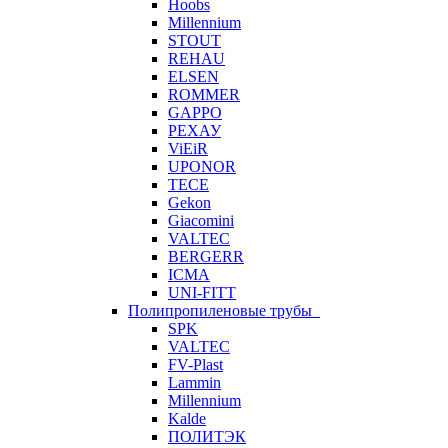
Hoobs
Millennium
STOUT
REHAU
ELSEN
ROMMER
GAPPO
РЕХАУ
ViEiR
UPONOR
TECE
Gekon
Giacomini
VALTEC
BERGERR
ICMA
UNI-FITT
Полипропиленовые трубы
SPK
VALTEC
FV-Plast
Lammin
Millennium
Kalde
ПОЛИТЭК