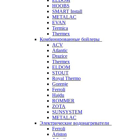
ELDOM
HOOBS
SMART Install
METALAC
EVAN
Termica
Thermex
Комбинированные бойлеры
ACV
Atlantic
Drazice
Thermex
ELDOM
STOUT
Royal Thermo
Gorenje
Ferroli
Hajdu
ROMMER
ZOTA
SUNSYSTEM
METALAC
Электрические водонагреватели
Ferroli
Ariston