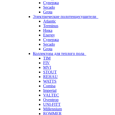
Сунержа
Secado
Grota
Электрические полотенцесушители
Atlantic
Terminus
Ника
Energy
Сунержа
Secado
Grota
Коллектора для теплого пола
TIM
FIV
MVI
STOUT
REHAU
WATTS
Comisa
Imperial
VALTEC
Oventrop
UNI-FITT
Millennium
ROMMER