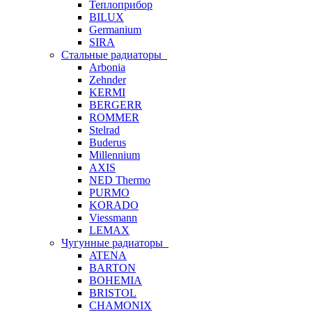
Теплоприбор
BILUX
Germanium
SIRA
Стальные радиаторы
Arbonia
Zehnder
KERMI
BERGERR
ROMMER
Stelrad
Buderus
Millennium
AXIS
NED Thermo
PURMO
KORADO
Viessmann
LEMAX
Чугунные радиаторы
ATENA
BARTON
BOHEMIA
BRISTOL
CHAMONIX