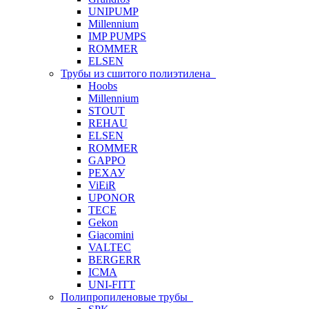
UNIPUMP
Millennium
IMP PUMPS
ROMMER
ELSEN
Трубы из сшитого полиэтилена
Hoobs
Millennium
STOUT
REHAU
ELSEN
ROMMER
GAPPO
РЕХАУ
ViEiR
UPONOR
TECE
Gekon
Giacomini
VALTEC
BERGERR
ICMA
UNI-FITT
Полипропиленовые трубы