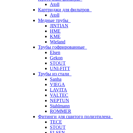
Atoll
Картриджи для фильтров
Atoll
Медные трубы
JINTIAN
HME
KME
Wieland
Трубы гофрированные
Elsen
Gekon
STOUT
UNI-FITT
Трубы из стали
Sanha
VIEGA
LAVITA
VALTEC
NEPTUN
Stahlmann
ROMMER
Фитинги для сшитого полиэтилена
TECE
STOUT
ELSEN