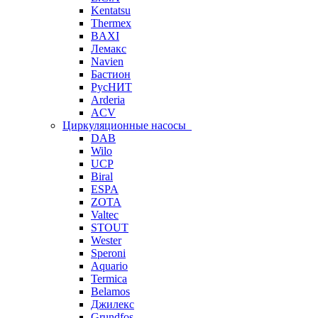
Kentatsu
Thermex
BAXI
Лемакс
Navien
Бастион
РусНИТ
Arderia
ACV
Циркуляционные насосы
DAB
Wilo
UCP
Biral
ESPA
ZOTA
Valtec
STOUT
Wester
Speroni
Aquario
Termica
Belamos
Джилекс
Grundfos