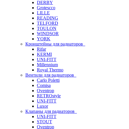
DERBY
Grotescco
LILLE
READING
TELFORD
TOULON
WINDSOR
YORK
Кронштейны для радиаторов
Rifar
KERMI
UNI-FITT
Millennium
Royal Thermo
Вентили для радиаторов
Carlo Poletti
Comisa
Oventrop
RETROstyle
UNI-FITT
Luxor
Клапаны для радиаторов
UNI-FITT
STOUT
Oventrop