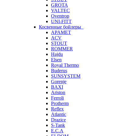
GROTA
VALTEC
Oventrop
UNI-FITT
Косвенные бойлеры
APAMET
ACV
STOUT
ROMMER
Hajdu
Elsen
Royal Thermo
Buderus
SUNSYSTEM
Gorenje
BAXI
Ariston
Ferroli
Protherm
Reflex
Atlantic
Drazice
S-Tank
E.C.A