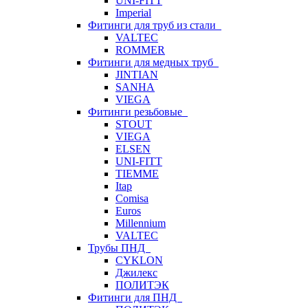
UNI-FITT
Imperial
Фитинги для труб из стали
VALTEC
ROMMER
Фитинги для медных труб
JINTIAN
SANHA
VIEGA
Фитинги резьбовые
STOUT
VIEGA
ELSEN
UNI-FITT
TIEMME
Itap
Comisa
Euros
Millennium
VALTEC
Трубы ПНД
CYKLON
Джилекс
ПОЛИТЭК
Фитинги для ПНД