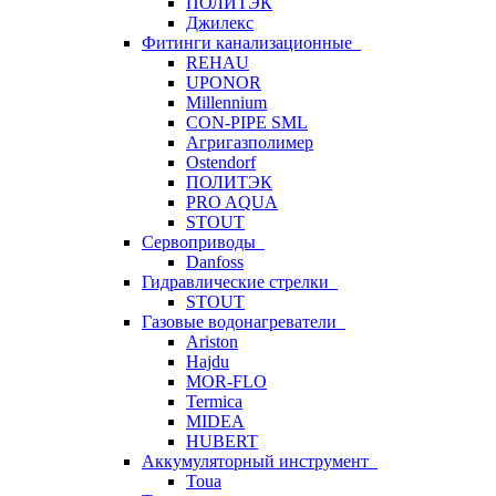
ПОЛИТЭК
Джилекс
Фитинги канализационные
REHAU
UPONOR
Millennium
CON-PIPE SML
Агригазполимер
Ostendorf
ПОЛИТЭК
PRO AQUA
STOUT
Сервоприводы
Danfoss
Гидравлические стрелки
STOUT
Газовые водонагреватели
Ariston
Hajdu
MOR-FLO
Termica
MIDEA
HUBERT
Аккумуляторный инструмент
Toua