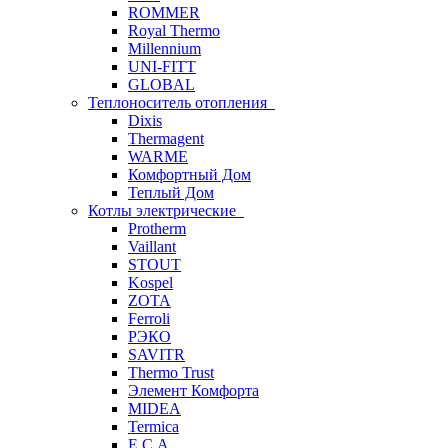
ROMMER
Royal Thermo
Millennium
UNI-FITT
GLOBAL
Теплоноситель отопления
Dixis
Thermagent
WARME
Комфортный Дом
Теплый Дом
Котлы электрические
Protherm
Vaillant
STOUT
Kospel
ZOTA
Ferroli
РЭКО
SAVITR
Thermo Trust
Элемент Комфорта
MIDEA
Termica
E.C.A