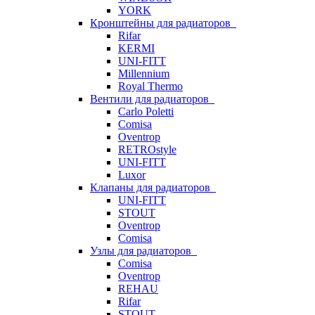
YORK
Кронштейны для радиаторов
Rifar
KERMI
UNI-FITT
Millennium
Royal Thermo
Вентили для радиаторов
Carlo Poletti
Comisa
Oventrop
RETROstyle
UNI-FITT
Luxor
Клапаны для радиаторов
UNI-FITT
STOUT
Oventrop
Comisa
Узлы для радиаторов
Comisa
Oventrop
REHAU
Rifar
STOUT