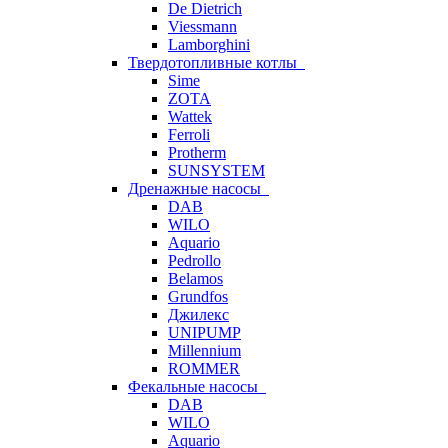
De Dietrich
Viessmann
Lamborghini
Твердотопливные котлы
Sime
ZOTA
Wattek
Ferroli
Protherm
SUNSYSTEM
Дренажные насосы
DAB
WILO
Aquario
Pedrollo
Belamos
Grundfos
Джилекс
UNIPUMP
Millennium
ROMMER
Фекальные насосы
DAB
WILO
Aquario