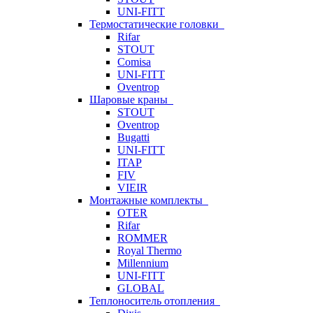
UNI-FITT
Термостатические головки
Rifar
STOUT
Comisa
UNI-FITT
Oventrop
Шаровые краны
STOUT
Oventrop
Bugatti
UNI-FITT
ITAP
FIV
VIEIR
Монтажные комплекты
OTER
Rifar
ROMMER
Royal Thermo
Millennium
UNI-FITT
GLOBAL
Теплоноситель отопления