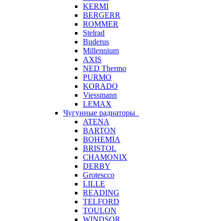
KERMI
BERGERR
ROMMER
Stelrad
Buderus
Millennium
AXIS
NED Thermo
PURMO
KORADO
Viessmann
LEMAX
Чугунные радиаторы
ATENA
BARTON
BOHEMIA
BRISTOL
CHAMONIX
DERBY
Grotescco
LILLE
READING
TELFORD
TOULON
WINDSOR