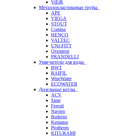
ViEiR
Металлопластиковые трубы
APE
VIEGA
STOUT
Comisa
HENCO
VALTEC
UNI-FITT
Oventrop
PRANDELLI
Умягчители для воды
BWT
RAIFIL
WiseWater
ECOWATER
Дизельные котлы
ACV
Sime
Ferroli
Navien
Buderus
Kentatsu
Protherm
KITURAMI