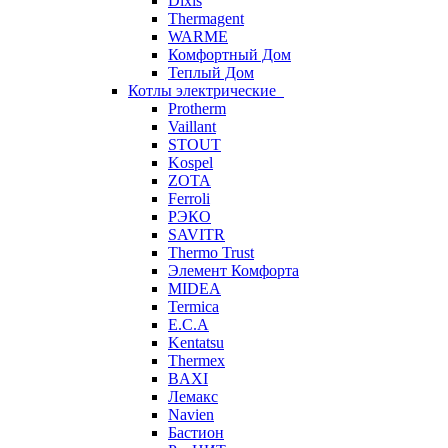
Dixis
Thermagent
WARME
Комфортный Дом
Теплый Дом
Котлы электрические
Protherm
Vaillant
STOUT
Kospel
ZOTA
Ferroli
РЭКО
SAVITR
Thermo Trust
Элемент Комфорта
MIDEA
Termica
E.C.A
Kentatsu
Thermex
BAXI
Лемакс
Navien
Бастион