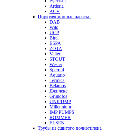
РусНИТ
Arderia
ACV
Циркуляционные насосы
DAB
Wilo
UCP
Biral
ESPA
ZOTA
Valtec
STOUT
Wester
Speroni
Aquario
Termica
Belamos
Джилекс
Grundfos
UNIPUMP
Millennium
IMP PUMPS
ROMMER
ELSEN
Трубы из сшитого полиэтилена