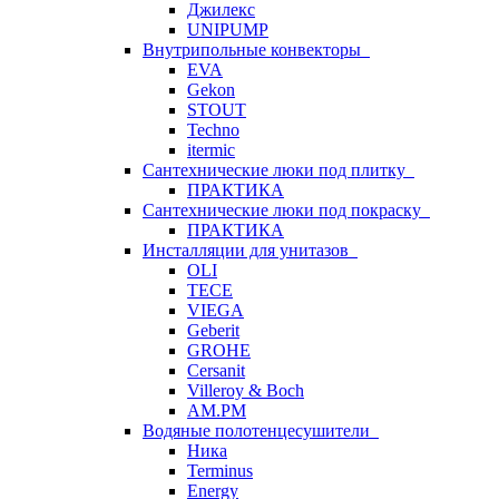
Джилекс
UNIPUMP
Внутрипольные конвекторы
EVA
Gekon
STOUT
Techno
itermic
Сантехнические люки под плитку
ПРАКТИКА
Сантехнические люки под покраску
ПРАКТИКА
Инсталляции для унитазов
OLI
TECE
VIEGA
Geberit
GROHE
Cersanit
Villeroy & Boch
AM.PM
Водяные полотенцесушители
Ника
Terminus
Energy