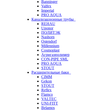
Banninger
Valfex
Imperial
PRO AQUA
Канализационные трубы
REHAU
Uponor
ПОЛИТЭК
Nashorn
Ostendorf
Millennium
Cosmoplast
Агригазполимер
CON-PIPE SML
PRO AQUA
STOUT
Расширительные баки
CIMM
Gekon
STOUT
Reflex
Flamco
VALTEC
UNI-FITT
Belamos