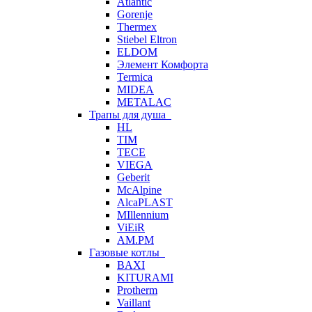
Atlantic
Gorenje
Thermex
Stiebel Eltron
ELDOM
Элемент Комфорта
Termica
MIDEA
METALAC
Трапы для душа
HL
TIM
TECE
VIEGA
Geberit
McAlpine
AlcaPLAST
MIllennium
ViEiR
AM.PM
Газовые котлы
BAXI
KITURAMI
Protherm
Vaillant