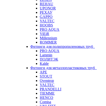
REHAU
UPONOR
РЕХАУ
GAPPO
VALTEC
HOOBS
PRO AQUA
ViEiR
Millennium
ROMMER
Фитинги для полипропиленовых труб
PRO AQUA
Lammin
ПОЛИТЭК
Kalde
Фитинги для металлопластиковых труб
APE
STOUT
Oventrop
VALTEC
PRANDELLI
TIEMME
HENCO
Comisa