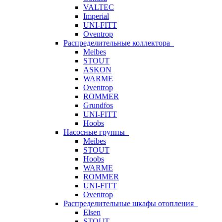
VALTEC
Imperial
UNI-FITT
Oventrop
Распределительные коллектора
Meibes
STOUT
ASKON
WARME
Oventrop
ROMMER
Grundfos
UNI-FITT
Hoobs
Насосные группы
Meibes
STOUT
Hoobs
WARME
ROMMER
UNI-FITT
Oventrop
Распределительные шкафы отопления
Elsen
STOUT