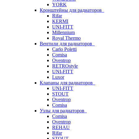
YORK
Кронштейны для радиаторов
Rifar
KERMI
UNI-FITT
Millennium
Royal Thermo
Вентили для радиаторов
Carlo Poletti
Comisa
Oventrop
RETROstyle
UNI-FITT
Luxor
Клапаны для радиаторов
UNI-FITT
STOUT
Oventrop
Comisa
Узлы для радиаторов
Comisa
Oventrop
REHAU
Rifar
STOUT