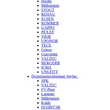
Hoobs
Millennium
STOUT
REHAU
ELSEN
ROMMER
GAPPO
РЕХАУ
ViEiR
UPONOR
TECE
Gekon
Giacomini
VALTEC
BERGERR
ICMA
UNI-FITT
Полипропиленовые трубы
SPK
VALTEC
FV-Plast
Lammin
Millennium
Kalde
ПОЛИТЭК