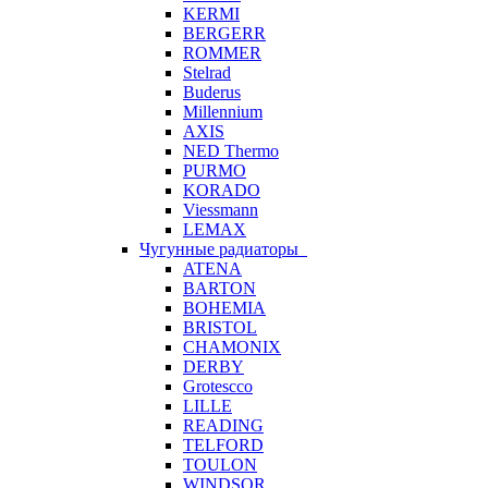
KERMI
BERGERR
ROMMER
Stelrad
Buderus
Millennium
AXIS
NED Thermo
PURMO
KORADO
Viessmann
LEMAX
Чугунные радиаторы
ATENA
BARTON
BOHEMIA
BRISTOL
CHAMONIX
DERBY
Grotescco
LILLE
READING
TELFORD
TOULON
WINDSOR