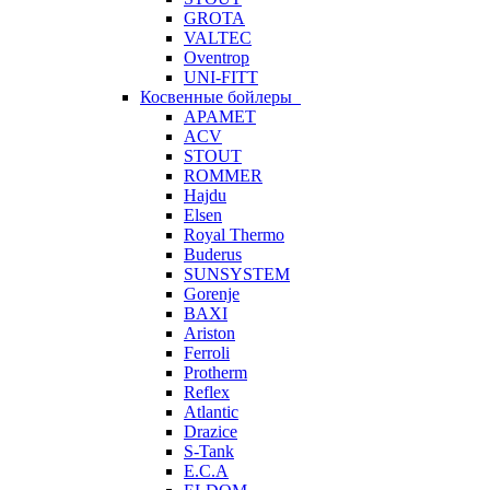
GROTA
VALTEC
Oventrop
UNI-FITT
Косвенные бойлеры
APAMET
ACV
STOUT
ROMMER
Hajdu
Elsen
Royal Thermo
Buderus
SUNSYSTEM
Gorenje
BAXI
Ariston
Ferroli
Protherm
Reflex
Atlantic
Drazice
S-Tank
E.C.A