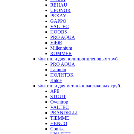
REHAU
UPONOR
РЕХАУ
GAPPO
VALTEC
HOOBS
PRO AQUA
ViEiR
Millennium
ROMMER
Фитинги для полипропиленовых труб
PRO AQUA
Lammin
ПОЛИТЭК
Kalde
Фитинги для металлопластиковых труб
APE
STOUT
Oventrop
VALTEC
PRANDELLI
TIEMME
HENCO
Comisa