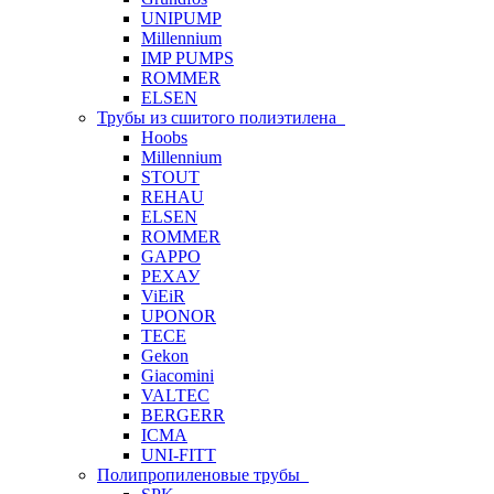
UNIPUMP
Millennium
IMP PUMPS
ROMMER
ELSEN
Трубы из сшитого полиэтилена
Hoobs
Millennium
STOUT
REHAU
ELSEN
ROMMER
GAPPO
РЕХАУ
ViEiR
UPONOR
TECE
Gekon
Giacomini
VALTEC
BERGERR
ICMA
UNI-FITT
Полипропиленовые трубы