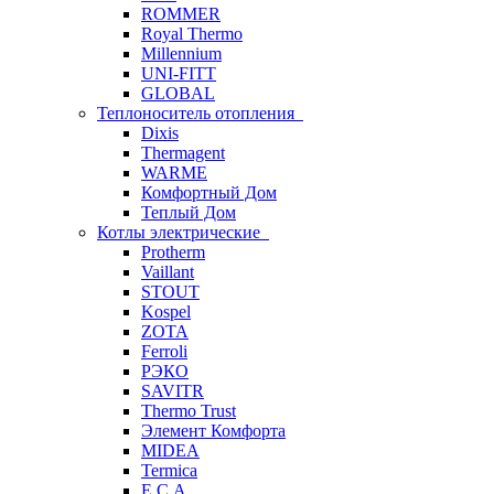
ROMMER
Royal Thermo
Millennium
UNI-FITT
GLOBAL
Теплоноситель отопления
Dixis
Thermagent
WARME
Комфортный Дом
Теплый Дом
Котлы электрические
Protherm
Vaillant
STOUT
Kospel
ZOTA
Ferroli
РЭКО
SAVITR
Thermo Trust
Элемент Комфорта
MIDEA
Termica
E.C.A