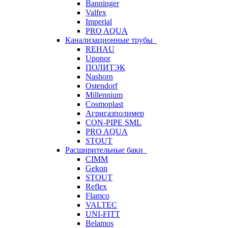
Banninger
Valfex
Imperial
PRO AQUA
Канализационные трубы
REHAU
Uponor
ПОЛИТЭК
Nashorn
Ostendorf
Millennium
Cosmoplast
Агригазполимер
CON-PIPE SML
PRO AQUA
STOUT
Расширительные баки
CIMM
Gekon
STOUT
Reflex
Flamco
VALTEC
UNI-FITT
Belamos