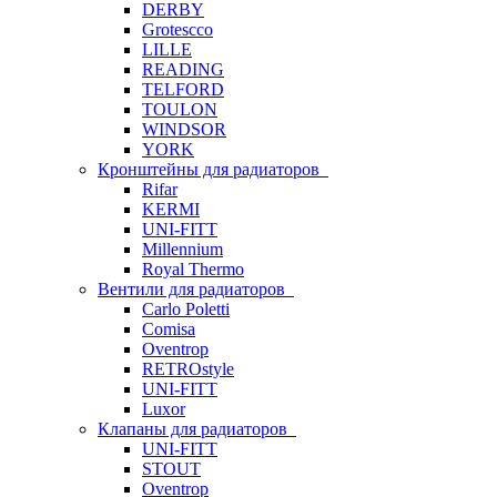
DERBY
Grotescco
LILLE
READING
TELFORD
TOULON
WINDSOR
YORK
Кронштейны для радиаторов
Rifar
KERMI
UNI-FITT
Millennium
Royal Thermo
Вентили для радиаторов
Carlo Poletti
Comisa
Oventrop
RETROstyle
UNI-FITT
Luxor
Клапаны для радиаторов
UNI-FITT
STOUT
Oventrop