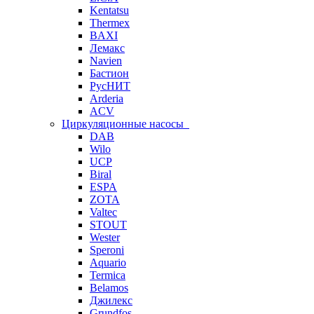
Kentatsu
Thermex
BAXI
Лемакс
Navien
Бастион
РусНИТ
Arderia
ACV
Циркуляционные насосы
DAB
Wilo
UCP
Biral
ESPA
ZOTA
Valtec
STOUT
Wester
Speroni
Aquario
Termica
Belamos
Джилекс
Grundfos