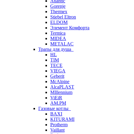
Atlantic
Gorenje
Thermex
Stiebel Eltron
ELDOM
Элемент Комфорта
Termica
MIDEA
METALAC
Трапы для душа
HL
TIM
TECE
VIEGA
Geberit
McAlpine
AlcaPLAST
MIllennium
ViEiR
AM.PM
Газовые котлы
BAXI
KITURAMI
Protherm
Vaillant