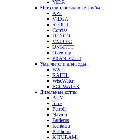
ViEiR
Металлопластиковые трубы
APE
VIEGA
STOUT
Comisa
HENCO
VALTEC
UNI-FITT
Oventrop
PRANDELLI
Умягчители для воды
BWT
RAIFIL
WiseWater
ECOWATER
Дизельные котлы
ACV
Sime
Ferroli
Navien
Buderus
Kentatsu
Protherm
KITURAMI