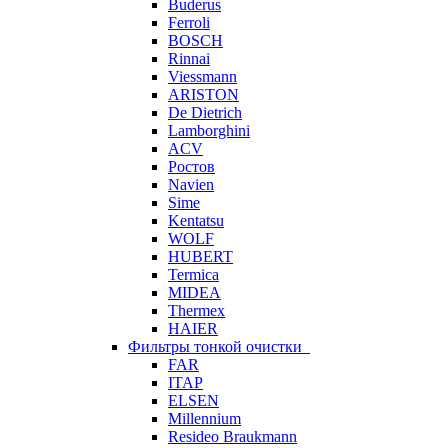
Buderus
Ferroli
BOSCH
Rinnai
Viessmann
ARISTON
De Dietrich
Lamborghini
ACV
Ростов
Navien
Sime
Kentatsu
WOLF
HUBERT
Termica
MIDEA
Thermex
HAIER
Фильтры тонкой очистки
FAR
ITAP
ELSEN
Millennium
Resideo Braukmann