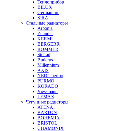
Теплоприбор
BILUX
Germanium
SIRA
Стальные радиаторы
Arbonia
Zehnder
KERMI
BERGERR
ROMMER
Stelrad
Buderus
Millennium
AXIS
NED Thermo
PURMO
KORADO
Viessmann
LEMAX
Чугунные радиаторы
ATENA
BARTON
BOHEMIA
BRISTOL
CHAMONIX