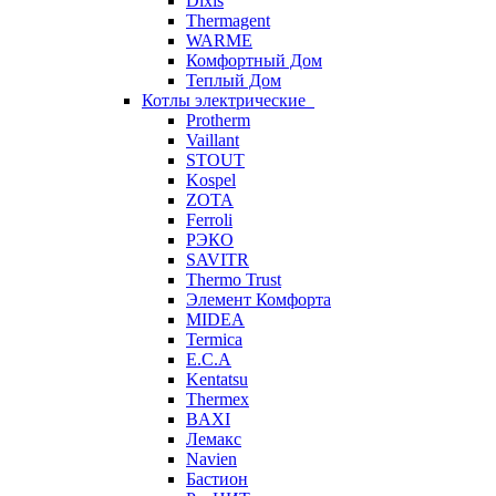
Dixis
Thermagent
WARME
Комфортный Дом
Теплый Дом
Котлы электрические
Protherm
Vaillant
STOUT
Kospel
ZOTA
Ferroli
РЭКО
SAVITR
Thermo Trust
Элемент Комфорта
MIDEA
Termica
E.C.A
Kentatsu
Thermex
BAXI
Лемакс
Navien
Бастион