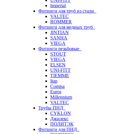
UNI-FITT
Imperial
Фитинги для труб из стали
VALTEC
ROMMER
Фитинги для медных труб
JINTIAN
SANHA
VIEGA
Фитинги резьбовые
STOUT
VIEGA
ELSEN
UNI-FITT
TIEMME
Itap
Comisa
Euros
Millennium
VALTEC
Трубы ПНД
CYKLON
Джилекс
ПОЛИТЭК
Фитинги для ПНД