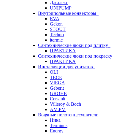
Джилекс
UNIPUMP
Внутрипольные конвекторы
EVA
Gekon
STOUT
Techno
itermic
Сантехнические люки под плитку
ПРАКТИКА
Сантехнические люки под покраску
ПРАКТИКА
Инсталляции для унитазов
OLI
TECE
VIEGA
Geberit
GROHE
Cersanit
Villeroy & Boch
AM.PM
Водяные полотенцесушители
Ника
Terminus
Energy