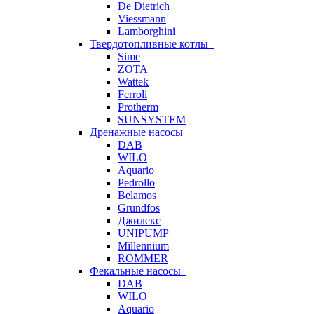
De Dietrich
Viessmann
Lamborghini
Твердотопливные котлы
Sime
ZOTA
Wattek
Ferroli
Protherm
SUNSYSTEM
Дренажные насосы
DAB
WILO
Aquario
Pedrollo
Belamos
Grundfos
Джилекс
UNIPUMP
Millennium
ROMMER
Фекальные насосы
DAB
WILO
Aquario