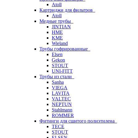
Atoll
Картриджи для фильтров
Atoll
Медные трубы
JINTIAN
HME
KME
Wieland
Трубы гофрированные
Elsen
Gekon
STOUT
UNI-FITT
Трубы из стали
Sanha
VIEGA
LAVITA
VALTEC
NEPTUN
Stahlmann
ROMMER
Фитинги для сшитого полиэтилена
TECE
STOUT
ELSEN