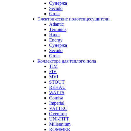
Сунержа
Secado
Grota
Электрические полотенцесушители
Atlantic
Terminus
Ника
Energy
Сунержа
Secado
Grota
Коллектора для теплого пола
TIM
FIV
MVI
STOUT
REHAU
WATTS
Comisa
Imperial
VALTEC
Oventrop
UNI-FITT
Millennium
ROMMER