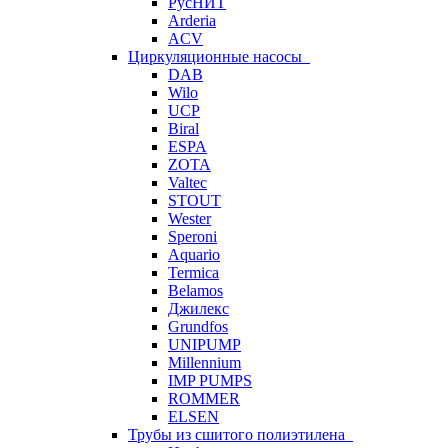
РусНИТ
Arderia
ACV
Циркуляционные насосы
DAB
Wilo
UCP
Biral
ESPA
ZOTA
Valtec
STOUT
Wester
Speroni
Aquario
Termica
Belamos
Джилекс
Grundfos
UNIPUMP
Millennium
IMP PUMPS
ROMMER
ELSEN
Трубы из сшитого полиэтилена