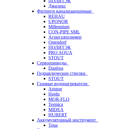
ПОЛИТЭК
Джилекс
Фитинги канализационные
REHAU
UPONOR
Millennium
CON-PIPE SML
Агригазполимер
Ostendorf
ПОЛИТЭК
PRO AQUA
STOUT
Сервоприводы
Danfoss
Гидравлические стрелки
STOUT
Газовые водонагреватели
Ariston
Hajdu
MOR-FLO
Termica
MIDEA
HUBERT
Аккумуляторный инструмент
Toua