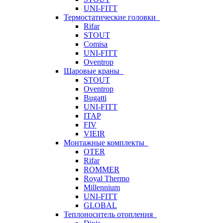
UNI-FITT
Термостатические головки
Rifar
STOUT
Comisa
UNI-FITT
Oventrop
Шаровые краны
STOUT
Oventrop
Bugatti
UNI-FITT
ITAP
FIV
VIEIR
Монтажные комплекты
OTER
Rifar
ROMMER
Royal Thermo
Millennium
UNI-FITT
GLOBAL
Теплоноситель отопления