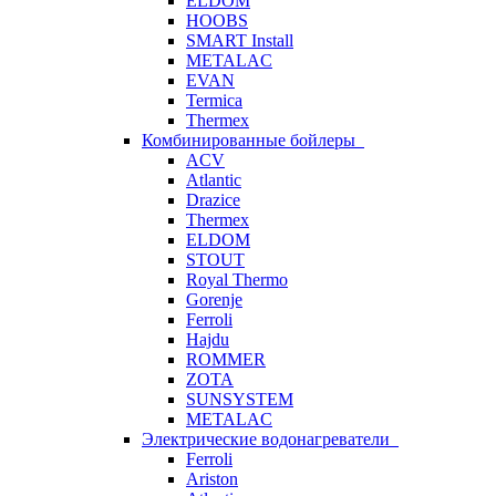
ELDOM
HOOBS
SMART Install
METALAC
EVAN
Termica
Thermex
Комбинированные бойлеры
ACV
Atlantic
Drazice
Thermex
ELDOM
STOUT
Royal Thermo
Gorenje
Ferroli
Hajdu
ROMMER
ZOTA
SUNSYSTEM
METALAC
Электрические водонагреватели
Ferroli
Ariston