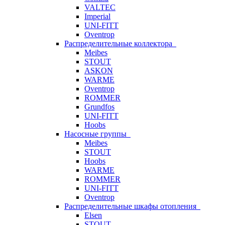
VALTEC
Imperial
UNI-FITT
Oventrop
Распределительные коллектора
Meibes
STOUT
ASKON
WARME
Oventrop
ROMMER
Grundfos
UNI-FITT
Hoobs
Насосные группы
Meibes
STOUT
Hoobs
WARME
ROMMER
UNI-FITT
Oventrop
Распределительные шкафы отопления
Elsen
STOUT