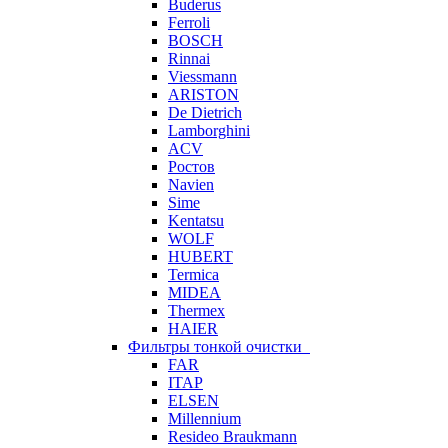
Buderus
Ferroli
BOSCH
Rinnai
Viessmann
ARISTON
De Dietrich
Lamborghini
ACV
Ростов
Navien
Sime
Kentatsu
WOLF
HUBERT
Termica
MIDEA
Thermex
HAIER
Фильтры тонкой очистки
FAR
ITAP
ELSEN
Millennium
Resideo Braukmann