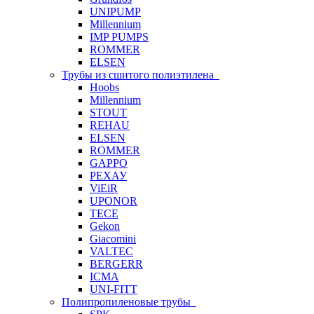
UNIPUMP
Millennium
IMP PUMPS
ROMMER
ELSEN
Трубы из сшитого полиэтилена
Hoobs
Millennium
STOUT
REHAU
ELSEN
ROMMER
GAPPO
РЕХАУ
ViEiR
UPONOR
TECE
Gekon
Giacomini
VALTEC
BERGERR
ICMA
UNI-FITT
Полипропиленовые трубы