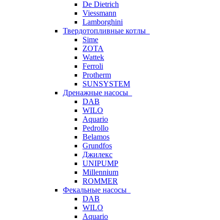
De Dietrich
Viessmann
Lamborghini
Твердотопливные котлы
Sime
ZOTA
Wattek
Ferroli
Protherm
SUNSYSTEM
Дренажные насосы
DAB
WILO
Aquario
Pedrollo
Belamos
Grundfos
Джилекс
UNIPUMP
Millennium
ROMMER
Фекальные насосы
DAB
WILO
Aquario