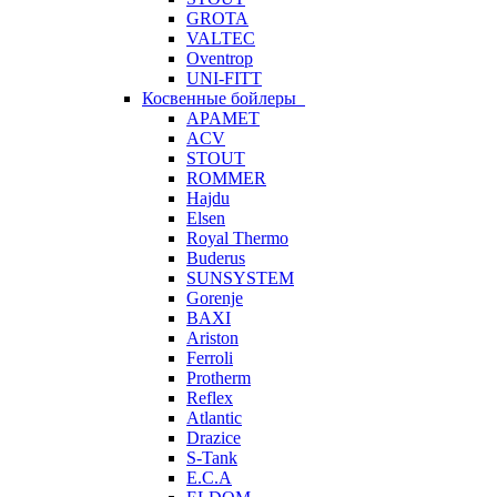
GROTA
VALTEC
Oventrop
UNI-FITT
Косвенные бойлеры
APAMET
ACV
STOUT
ROMMER
Hajdu
Elsen
Royal Thermo
Buderus
SUNSYSTEM
Gorenje
BAXI
Ariston
Ferroli
Protherm
Reflex
Atlantic
Drazice
S-Tank
E.C.A