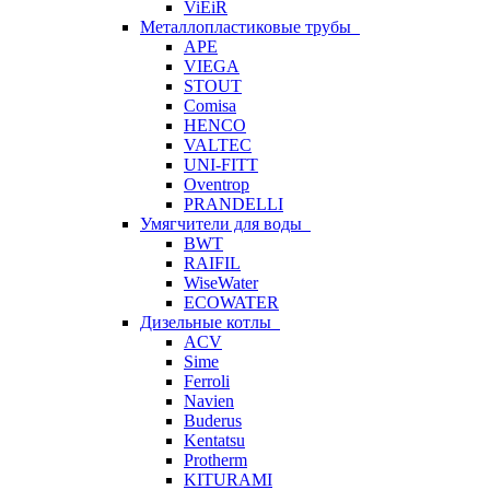
ViEiR
Металлопластиковые трубы
APE
VIEGA
STOUT
Comisa
HENCO
VALTEC
UNI-FITT
Oventrop
PRANDELLI
Умягчители для воды
BWT
RAIFIL
WiseWater
ECOWATER
Дизельные котлы
ACV
Sime
Ferroli
Navien
Buderus
Kentatsu
Protherm
KITURAMI