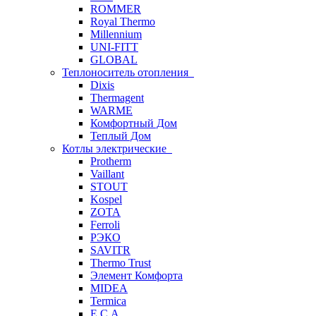
ROMMER
Royal Thermo
Millennium
UNI-FITT
GLOBAL
Теплоноситель отопления
Dixis
Thermagent
WARME
Комфортный Дом
Теплый Дом
Котлы электрические
Protherm
Vaillant
STOUT
Kospel
ZOTA
Ferroli
РЭКО
SAVITR
Thermo Trust
Элемент Комфорта
MIDEA
Termica
E.C.A