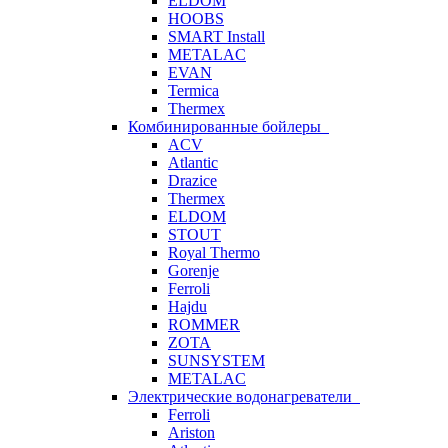
ELDOM
HOOBS
SMART Install
METALAC
EVAN
Termica
Thermex
Комбинированные бойлеры
ACV
Atlantic
Drazice
Thermex
ELDOM
STOUT
Royal Thermo
Gorenje
Ferroli
Hajdu
ROMMER
ZOTA
SUNSYSTEM
METALAC
Электрические водонагреватели
Ferroli
Ariston