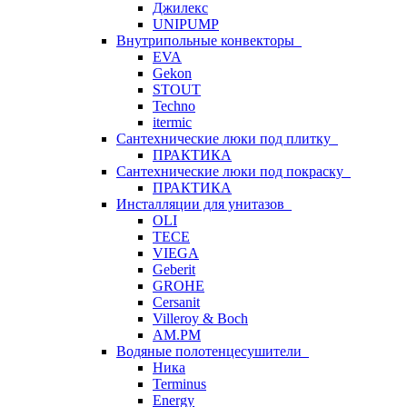
Джилекс
UNIPUMP
Внутрипольные конвекторы
EVA
Gekon
STOUT
Techno
itermic
Сантехнические люки под плитку
ПРАКТИКА
Сантехнические люки под покраску
ПРАКТИКА
Инсталляции для унитазов
OLI
TECE
VIEGA
Geberit
GROHE
Cersanit
Villeroy & Boch
AM.PM
Водяные полотенцесушители
Ника
Terminus
Energy