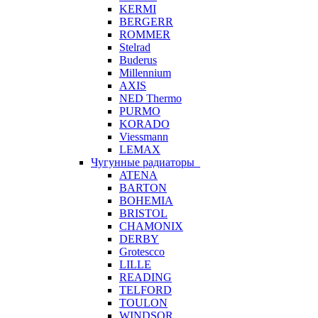
KERMI
BERGERR
ROMMER
Stelrad
Buderus
Millennium
AXIS
NED Thermo
PURMO
KORADO
Viessmann
LEMAX
Чугунные радиаторы
ATENA
BARTON
BOHEMIA
BRISTOL
CHAMONIX
DERBY
Grotescco
LILLE
READING
TELFORD
TOULON
WINDSOR