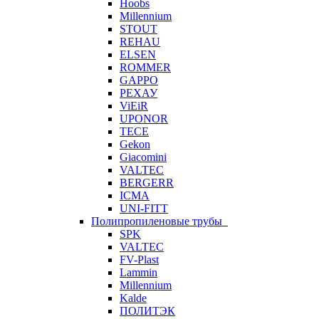
Hoobs
Millennium
STOUT
REHAU
ELSEN
ROMMER
GAPPO
РЕХАУ
ViEiR
UPONOR
TECE
Gekon
Giacomini
VALTEC
BERGERR
ICMA
UNI-FITT
Полипропиленовые трубы
SPK
VALTEC
FV-Plast
Lammin
Millennium
Kalde
ПОЛИТЭК