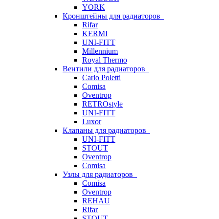
YORK
Кронштейны для радиаторов
Rifar
KERMI
UNI-FITT
Millennium
Royal Thermo
Вентили для радиаторов
Carlo Poletti
Comisa
Oventrop
RETROstyle
UNI-FITT
Luxor
Клапаны для радиаторов
UNI-FITT
STOUT
Oventrop
Comisa
Узлы для радиаторов
Comisa
Oventrop
REHAU
Rifar
STOUT