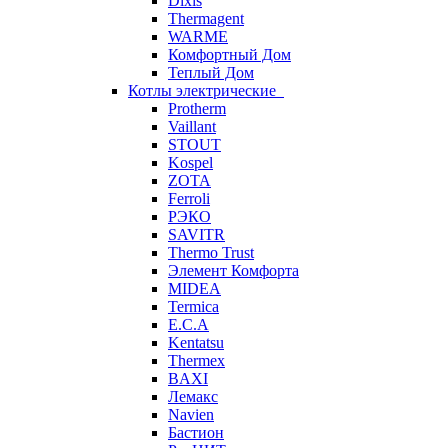
Dixis
Thermagent
WARME
Комфортный Дом
Теплый Дом
Котлы электрические
Protherm
Vaillant
STOUT
Kospel
ZOTA
Ferroli
РЭКО
SAVITR
Thermo Trust
Элемент Комфорта
MIDEA
Termica
E.C.A
Kentatsu
Thermex
BAXI
Лемакс
Navien
Бастион