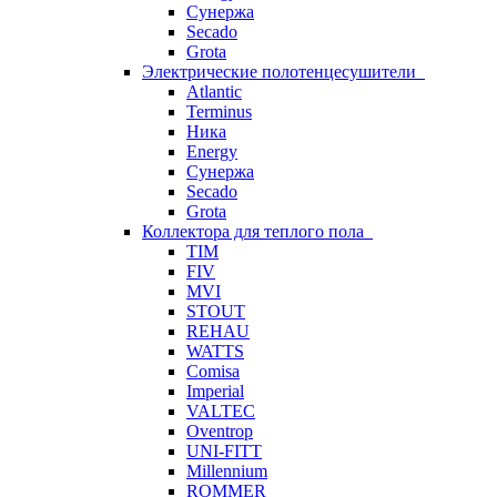
Сунержа
Secado
Grota
Электрические полотенцесушители
Atlantic
Terminus
Ника
Energy
Сунержа
Secado
Grota
Коллектора для теплого пола
TIM
FIV
MVI
STOUT
REHAU
WATTS
Comisa
Imperial
VALTEC
Oventrop
UNI-FITT
Millennium
ROMMER