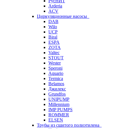
РусНИТ
Arderia
ACV
Циркуляционные насосы
DAB
Wilo
UCP
Biral
ESPA
ZOTA
Valtec
STOUT
Wester
Speroni
Aquario
Termica
Belamos
Джилекс
Grundfos
UNIPUMP
Millennium
IMP PUMPS
ROMMER
ELSEN
Трубы из сшитого полиэтилена