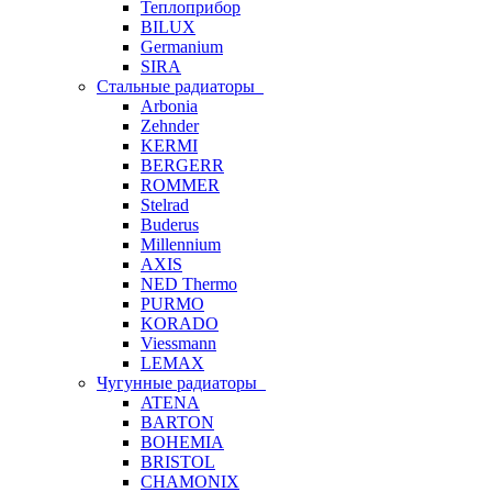
Теплоприбор
BILUX
Germanium
SIRA
Стальные радиаторы
Arbonia
Zehnder
KERMI
BERGERR
ROMMER
Stelrad
Buderus
Millennium
AXIS
NED Thermo
PURMO
KORADO
Viessmann
LEMAX
Чугунные радиаторы
ATENA
BARTON
BOHEMIA
BRISTOL
CHAMONIX