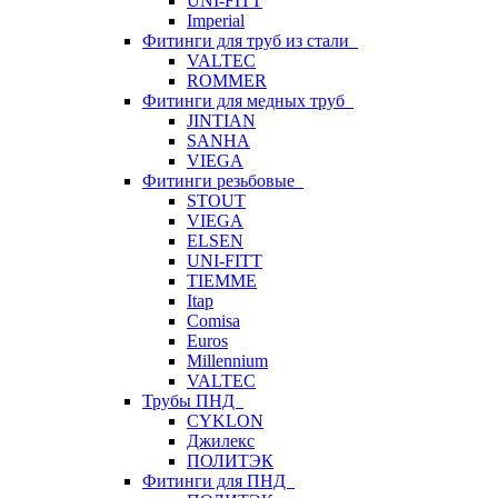
UNI-FITT
Imperial
Фитинги для труб из стали
VALTEC
ROMMER
Фитинги для медных труб
JINTIAN
SANHA
VIEGA
Фитинги резьбовые
STOUT
VIEGA
ELSEN
UNI-FITT
TIEMME
Itap
Comisa
Euros
Millennium
VALTEC
Трубы ПНД
CYKLON
Джилекс
ПОЛИТЭК
Фитинги для ПНД