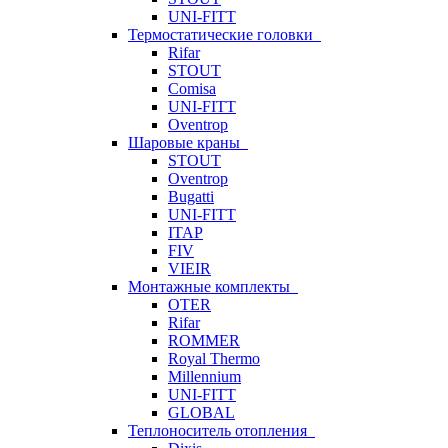
UNI-FITT
Термостатические головки
Rifar
STOUT
Comisa
UNI-FITT
Oventrop
Шаровые краны
STOUT
Oventrop
Bugatti
UNI-FITT
ITAP
FIV
VIEIR
Монтажные комплекты
OTER
Rifar
ROMMER
Royal Thermo
Millennium
UNI-FITT
GLOBAL
Теплоноситель отопления