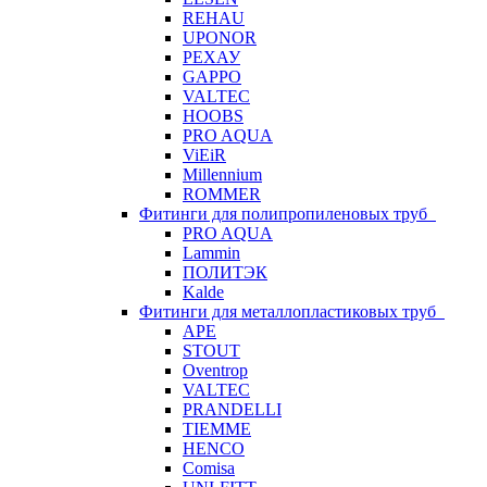
REHAU
UPONOR
РЕХАУ
GAPPO
VALTEC
HOOBS
PRO AQUA
ViEiR
Millennium
ROMMER
Фитинги для полипропиленовых труб
PRO AQUA
Lammin
ПОЛИТЭК
Kalde
Фитинги для металлопластиковых труб
APE
STOUT
Oventrop
VALTEC
PRANDELLI
TIEMME
HENCO
Comisa