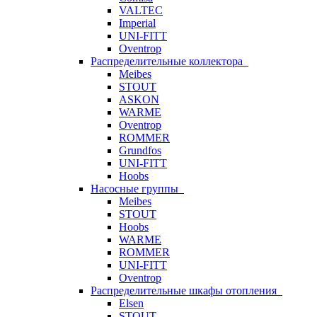
VALTEC
Imperial
UNI-FITT
Oventrop
Распределительные коллектора
Meibes
STOUT
ASKON
WARME
Oventrop
ROMMER
Grundfos
UNI-FITT
Hoobs
Насосные группы
Meibes
STOUT
Hoobs
WARME
ROMMER
UNI-FITT
Oventrop
Распределительные шкафы отопления
Elsen
STOUT