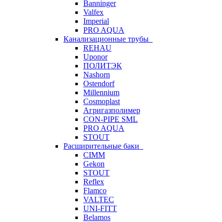
Banninger
Valfex
Imperial
PRO AQUA
Канализационные трубы
REHAU
Uponor
ПОЛИТЭК
Nashorn
Ostendorf
Millennium
Cosmoplast
Агригазполимер
CON-PIPE SML
PRO AQUA
STOUT
Расширительные баки
CIMM
Gekon
STOUT
Reflex
Flamco
VALTEC
UNI-FITT
Belamos