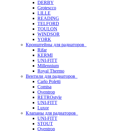
DERBY
Grotescco
LILLE
READING
TELFORD
TOULON
WINDSOR
YORK
Кронштейны для радиаторов
Rifar
KERMI
UNI-FITT
Millennium
Royal Thermo
Вентили для радиаторов
Carlo Poletti
Comisa
Oventrop
RETROstyle
UNI-FITT
Luxor
Клапаны для радиаторов
UNI-FITT
STOUT
Oventrop