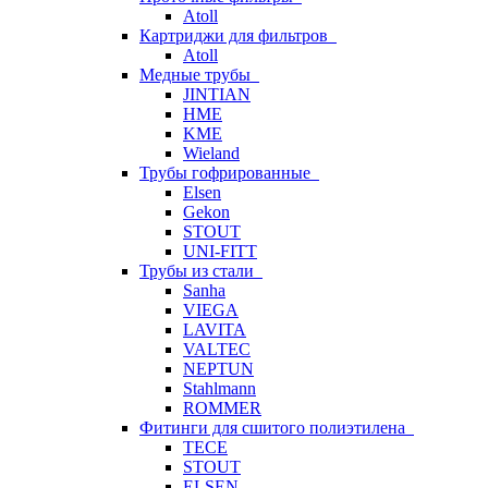
Atoll
Картриджи для фильтров
Atoll
Медные трубы
JINTIAN
HME
KME
Wieland
Трубы гофрированные
Elsen
Gekon
STOUT
UNI-FITT
Трубы из стали
Sanha
VIEGA
LAVITA
VALTEC
NEPTUN
Stahlmann
ROMMER
Фитинги для сшитого полиэтилена
TECE
STOUT
ELSEN