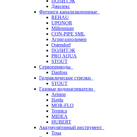
ПОЛИТЭК
Джилекс
Фитинги канализационные
REHAU
UPONOR
Millennium
CON-PIPE SML
Агригазполимер
Ostendorf
ПОЛИТЭК
PRO AQUA
STOUT
Сервоприводы
Danfoss
Гидравлические стрелки
STOUT
Газовые водонагреватели
Ariston
Hajdu
MOR-FLO
Termica
MIDEA
HUBERT
Аккумуляторный инструмент
Toua