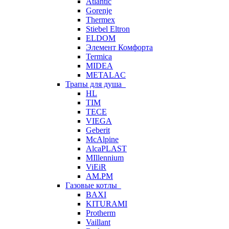
Atlantic
Gorenje
Thermex
Stiebel Eltron
ELDOM
Элемент Комфорта
Termica
MIDEA
METALAC
Трапы для душа
HL
TIM
TECE
VIEGA
Geberit
McAlpine
AlcaPLAST
MIllennium
ViEiR
AM.PM
Газовые котлы
BAXI
KITURAMI
Protherm
Vaillant