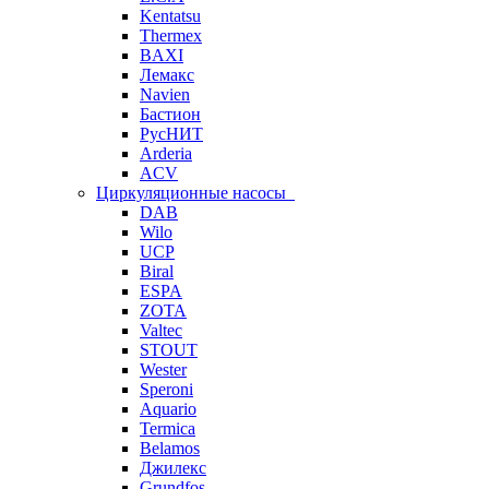
Kentatsu
Thermex
BAXI
Лемакс
Navien
Бастион
РусНИТ
Arderia
ACV
Циркуляционные насосы
DAB
Wilo
UCP
Biral
ESPA
ZOTA
Valtec
STOUT
Wester
Speroni
Aquario
Termica
Belamos
Джилекс
Grundfos