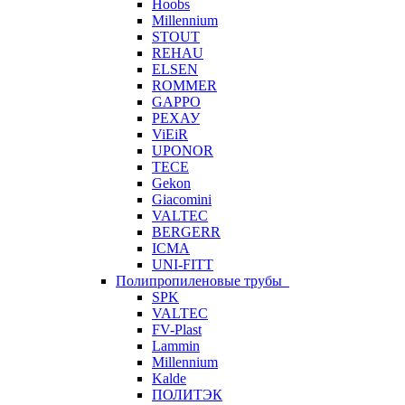
Hoobs
Millennium
STOUT
REHAU
ELSEN
ROMMER
GAPPO
РЕХАУ
ViEiR
UPONOR
TECE
Gekon
Giacomini
VALTEC
BERGERR
ICMA
UNI-FITT
Полипропиленовые трубы
SPK
VALTEC
FV-Plast
Lammin
Millennium
Kalde
ПОЛИТЭК