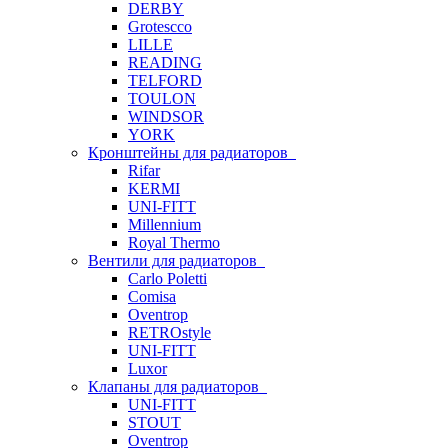
DERBY
Grotescco
LILLE
READING
TELFORD
TOULON
WINDSOR
YORK
Кронштейны для радиаторов
Rifar
KERMI
UNI-FITT
Millennium
Royal Thermo
Вентили для радиаторов
Carlo Poletti
Comisa
Oventrop
RETROstyle
UNI-FITT
Luxor
Клапаны для радиаторов
UNI-FITT
STOUT
Oventrop