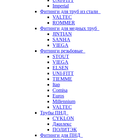
UNI-FITT
Imperial
Фитинги для труб из стали
VALTEC
ROMMER
Фитинги для медных труб
JINTIAN
SANHA
VIEGA
Фитинги резьбовые
STOUT
VIEGA
ELSEN
UNI-FITT
TIEMME
Itap
Comisa
Euros
Millennium
VALTEC
Трубы ПНД
CYKLON
Джилекс
ПОЛИТЭК
Фитинги для ПНД