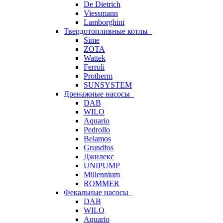
De Dietrich
Viessmann
Lamborghini
Твердотопливные котлы
Sime
ZOTA
Wattek
Ferroli
Protherm
SUNSYSTEM
Дренажные насосы
DAB
WILO
Aquario
Pedrollo
Belamos
Grundfos
Джилекс
UNIPUMP
Millennium
ROMMER
Фекальные насосы
DAB
WILO
Aquario