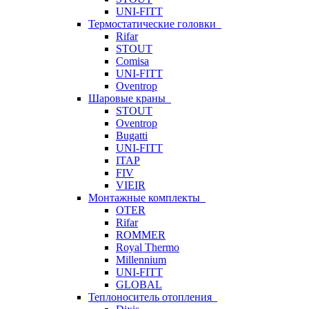
UNI-FITT
Термостатические головки
Rifar
STOUT
Comisa
UNI-FITT
Oventrop
Шаровые краны
STOUT
Oventrop
Bugatti
UNI-FITT
ITAP
FIV
VIEIR
Монтажные комплекты
OTER
Rifar
ROMMER
Royal Thermo
Millennium
UNI-FITT
GLOBAL
Теплоноситель отопления