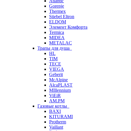
Atlantic
Gorenje
Thermex
Stiebel Eltron
ELDOM
Элемент Комфорта
Termica
MIDEA
METALAC
Трапы для душа
HL
TIM
TECE
VIEGA
Geberit
McAlpine
AlcaPLAST
MIllennium
ViEiR
AM.PM
Газовые котлы
BAXI
KITURAMI
Protherm
Vaillant