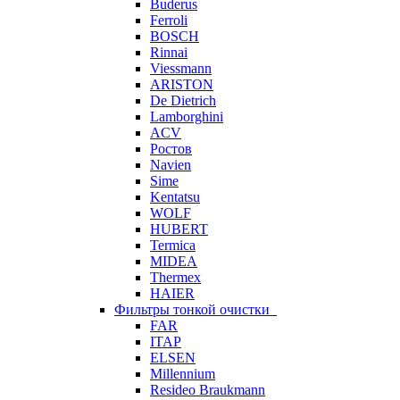
Buderus
Ferroli
BOSCH
Rinnai
Viessmann
ARISTON
De Dietrich
Lamborghini
ACV
Ростов
Navien
Sime
Kentatsu
WOLF
HUBERT
Termica
MIDEA
Thermex
HAIER
Фильтры тонкой очистки
FAR
ITAP
ELSEN
Millennium
Resideo Braukmann