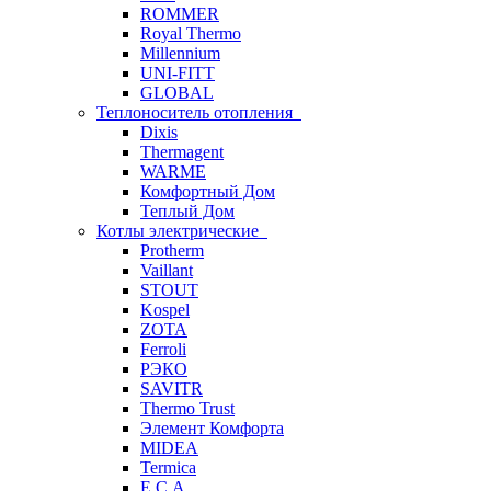
ROMMER
Royal Thermo
Millennium
UNI-FITT
GLOBAL
Теплоноситель отопления
Dixis
Thermagent
WARME
Комфортный Дом
Теплый Дом
Котлы электрические
Protherm
Vaillant
STOUT
Kospel
ZOTA
Ferroli
РЭКО
SAVITR
Thermo Trust
Элемент Комфорта
MIDEA
Termica
E.C.A