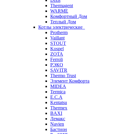
Dixis
Thermagent
WARME
Комфортный Дом
Теплый Дом
Котлы электрические
Protherm
Vaillant
STOUT
Kospel
ZOTA
Ferroli
РЭКО
SAVITR
Thermo Trust
Элемент Комфорта
MIDEA
Termica
E.C.A
Kentatsu
Thermex
BAXI
Лемакс
Navien
Бастион