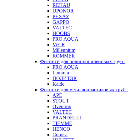
REHAU
UPONOR
РЕХАУ
GAPPO
VALTEC
HOOBS
PRO AQUA
ViEiR
Millennium
ROMMER
Фитинги для полипропиленовых труб
PRO AQUA
Lammin
ПОЛИТЭК
Kalde
Фитинги для металлопластиковых труб
APE
STOUT
Oventrop
VALTEC
PRANDELLI
TIEMME
HENCO
Comisa