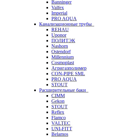
Banninger
Valfex
Imperial
PRO AQUA
Канализационные трубы
REHAU
Uponor
ПОЛИТЭК
Nashorn
Ostendorf
Millennium
Cosmoplast
Агригазполимер
CON-PIPE SML
PRO AQUA
STOUT
Расширительные баки
CIMM
Gekon
STOUT
Reflex
Flamco
VALTEC
UNI-FITT
Belamos