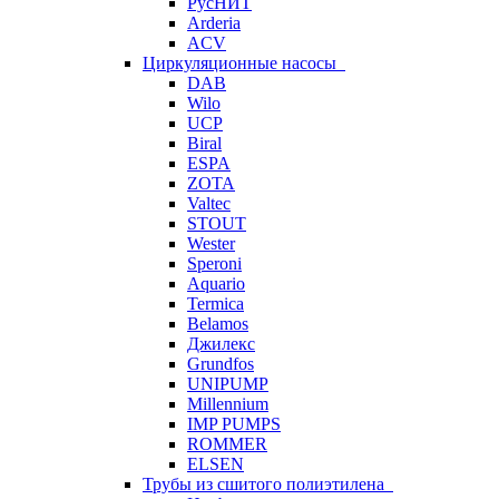
РусНИТ
Arderia
ACV
Циркуляционные насосы
DAB
Wilo
UCP
Biral
ESPA
ZOTA
Valtec
STOUT
Wester
Speroni
Aquario
Termica
Belamos
Джилекс
Grundfos
UNIPUMP
Millennium
IMP PUMPS
ROMMER
ELSEN
Трубы из сшитого полиэтилена