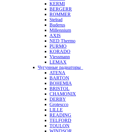
KERMI
BERGERR
ROMMER
Stelrad
Buderus
Millennium
AXIS
NED Thermo
PURMO
KORADO
Viessmann
LEMAX
Чугунные радиаторы
ATENA
BARTON
BOHEMIA
BRISTOL
CHAMONIX
DERBY
Grotescco
LILLE
READING
TELFORD
TOULON
WINDSOR