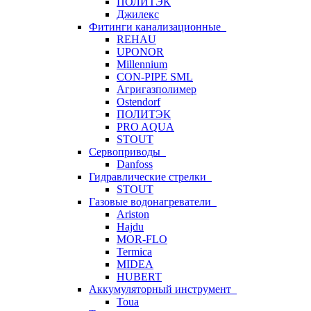
ПОЛИТЭК
Джилекс
Фитинги канализационные
REHAU
UPONOR
Millennium
CON-PIPE SML
Агригазполимер
Ostendorf
ПОЛИТЭК
PRO AQUA
STOUT
Сервоприводы
Danfoss
Гидравлические стрелки
STOUT
Газовые водонагреватели
Ariston
Hajdu
MOR-FLO
Termica
MIDEA
HUBERT
Аккумуляторный инструмент
Toua