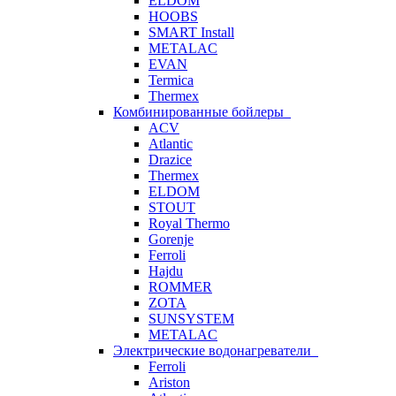
ELDOM
HOOBS
SMART Install
METALAC
EVAN
Termica
Thermex
Комбинированные бойлеры
ACV
Atlantic
Drazice
Thermex
ELDOM
STOUT
Royal Thermo
Gorenje
Ferroli
Hajdu
ROMMER
ZOTA
SUNSYSTEM
METALAC
Электрические водонагреватели
Ferroli
Ariston