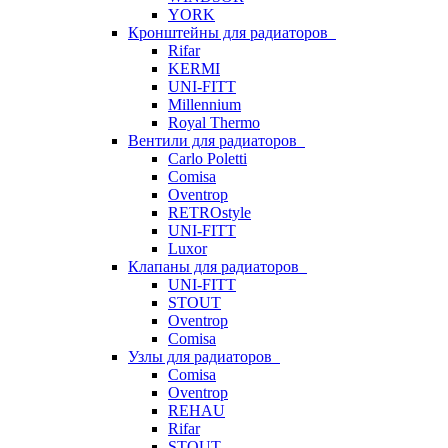
YORK
Кронштейны для радиаторов
Rifar
KERMI
UNI-FITT
Millennium
Royal Thermo
Вентили для радиаторов
Carlo Poletti
Comisa
Oventrop
RETROstyle
UNI-FITT
Luxor
Клапаны для радиаторов
UNI-FITT
STOUT
Oventrop
Comisa
Узлы для радиаторов
Comisa
Oventrop
REHAU
Rifar
STOUT