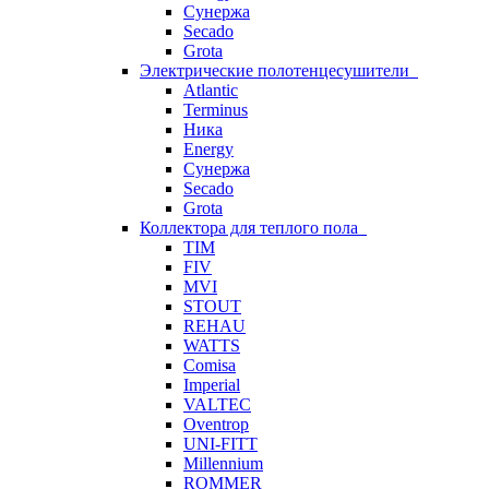
Сунержа
Secado
Grota
Электрические полотенцесушители
Atlantic
Terminus
Ника
Energy
Сунержа
Secado
Grota
Коллектора для теплого пола
TIM
FIV
MVI
STOUT
REHAU
WATTS
Comisa
Imperial
VALTEC
Oventrop
UNI-FITT
Millennium
ROMMER