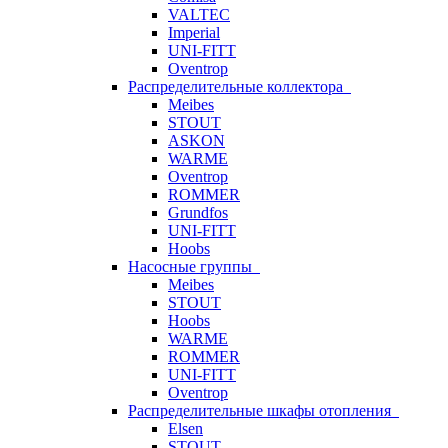
VALTEC
Imperial
UNI-FITT
Oventrop
Распределительные коллектора
Meibes
STOUT
ASKON
WARME
Oventrop
ROMMER
Grundfos
UNI-FITT
Hoobs
Насосные группы
Meibes
STOUT
Hoobs
WARME
ROMMER
UNI-FITT
Oventrop
Распределительные шкафы отопления
Elsen
STOUT