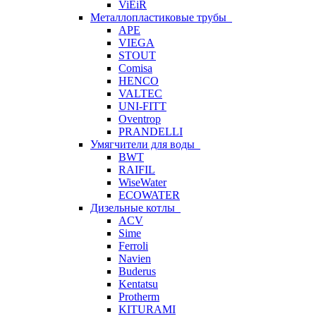
ViEiR
Металлопластиковые трубы
APE
VIEGA
STOUT
Comisa
HENCO
VALTEC
UNI-FITT
Oventrop
PRANDELLI
Умягчители для воды
BWT
RAIFIL
WiseWater
ECOWATER
Дизельные котлы
ACV
Sime
Ferroli
Navien
Buderus
Kentatsu
Protherm
KITURAMI