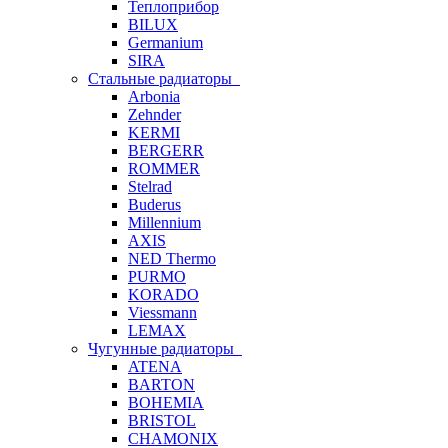
Теплоприбор
BILUX
Germanium
SIRA
Стальные радиаторы
Arbonia
Zehnder
KERMI
BERGERR
ROMMER
Stelrad
Buderus
Millennium
AXIS
NED Thermo
PURMO
KORADO
Viessmann
LEMAX
Чугунные радиаторы
ATENA
BARTON
BOHEMIA
BRISTOL
CHAMONIX