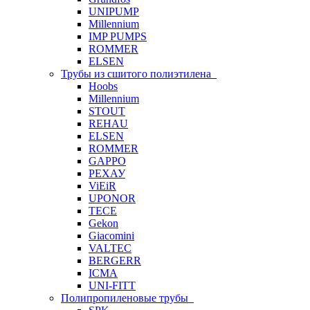
UNIPUMP
Millennium
IMP PUMPS
ROMMER
ELSEN
Трубы из сшитого полиэтилена
Hoobs
Millennium
STOUT
REHAU
ELSEN
ROMMER
GAPPO
РЕХАУ
ViEiR
UPONOR
TECE
Gekon
Giacomini
VALTEC
BERGERR
ICMA
UNI-FITT
Полипропиленовые трубы