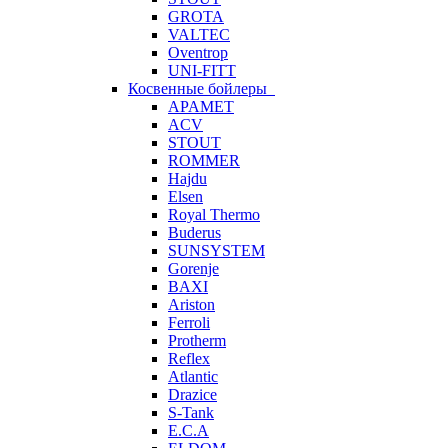
GROTA
VALTEC
Oventrop
UNI-FITT
Косвенные бойлеры
APAMET
ACV
STOUT
ROMMER
Hajdu
Elsen
Royal Thermo
Buderus
SUNSYSTEM
Gorenje
BAXI
Ariston
Ferroli
Protherm
Reflex
Atlantic
Drazice
S-Tank
E.C.A