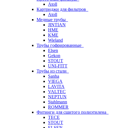
Atoll
Картриджи для фильтров
Atoll
Медные трубы
JINTIAN
HME
KME
Wieland
Трубы гофрированные
Elsen
Gekon
STOUT
UNI-FITT
Трубы из стали
Sanha
VIEGA
LAVITA
VALTEC
NEPTUN
Stahlmann
ROMMER
Фитинги для сшитого полиэтилена
TECE
STOUT
ELSEN