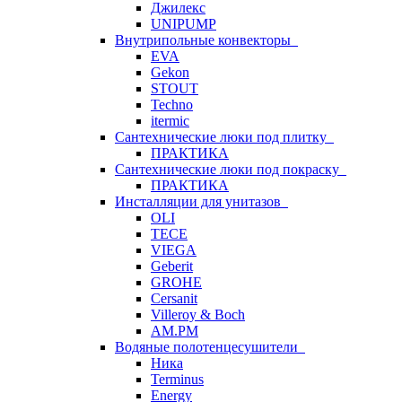
Джилекс
UNIPUMP
Внутрипольные конвекторы
EVA
Gekon
STOUT
Techno
itermic
Сантехнические люки под плитку
ПРАКТИКА
Сантехнические люки под покраску
ПРАКТИКА
Инсталляции для унитазов
OLI
TECE
VIEGA
Geberit
GROHE
Cersanit
Villeroy & Boch
AM.PM
Водяные полотенцесушители
Ника
Terminus
Energy