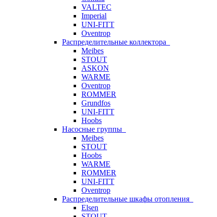
VALTEC
Imperial
UNI-FITT
Oventrop
Распределительные коллектора
Meibes
STOUT
ASKON
WARME
Oventrop
ROMMER
Grundfos
UNI-FITT
Hoobs
Насосные группы
Meibes
STOUT
Hoobs
WARME
ROMMER
UNI-FITT
Oventrop
Распределительные шкафы отопления
Elsen
STOUT