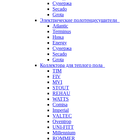
Сунержа
Secado
Grota
Электрические полотенцесушители
Atlantic
Terminus
Ника
Energy
Сунержа
Secado
Grota
Коллектора для теплого пола
TIM
FIV
MVI
STOUT
REHAU
WATTS
Comisa
Imperial
VALTEC
Oventrop
UNI-FITT
Millennium
ROMMER