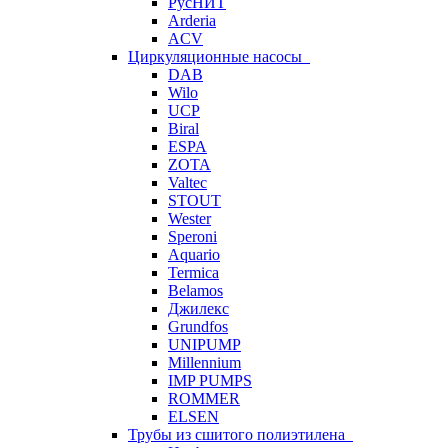
РусНИТ
Arderia
ACV
Циркуляционные насосы
DAB
Wilo
UCP
Biral
ESPA
ZOTA
Valtec
STOUT
Wester
Speroni
Aquario
Termica
Belamos
Джилекс
Grundfos
UNIPUMP
Millennium
IMP PUMPS
ROMMER
ELSEN
Трубы из сшитого полиэтилена