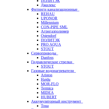
ПОЛИТЭК
Джилекс
Фитинги канализационные
REHAU
UPONOR
Millennium
CON-PIPE SML
Агригазполимер
Ostendorf
ПОЛИТЭК
PRO AQUA
STOUT
Сервоприводы
Danfoss
Гидравлические стрелки
STOUT
Газовые водонагреватели
Ariston
Hajdu
MOR-FLO
Termica
MIDEA
HUBERT
Аккумуляторный инструмент
Toua