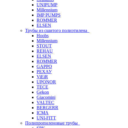
UNIPUMP
Millennium
IMP PUMPS
ROMMER
ELSEN
Трубы из сшитого полиэтилена
Hoobs
Millennium
STOUT
REHAU
ELSEN
ROMMER
GAPPO
РЕХАУ
ViEiR
UPONOR
TECE
Gekon
Giacomini
VALTEC
BERGERR
ICMA
UNI-FITT
Полипропиленовые трубы