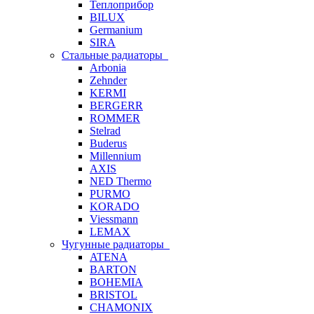
Теплоприбор
BILUX
Germanium
SIRA
Стальные радиаторы
Arbonia
Zehnder
KERMI
BERGERR
ROMMER
Stelrad
Buderus
Millennium
AXIS
NED Thermo
PURMO
KORADO
Viessmann
LEMAX
Чугунные радиаторы
ATENA
BARTON
BOHEMIA
BRISTOL
CHAMONIX