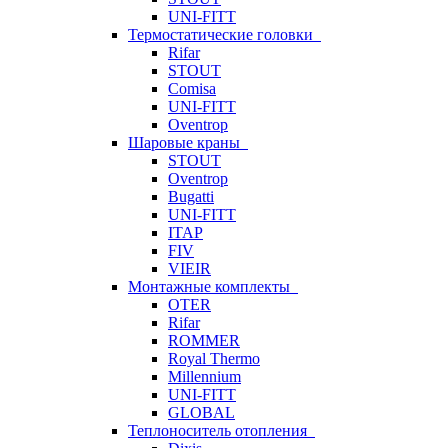
UNI-FITT
Термостатические головки
Rifar
STOUT
Comisa
UNI-FITT
Oventrop
Шаровые краны
STOUT
Oventrop
Bugatti
UNI-FITT
ITAP
FIV
VIEIR
Монтажные комплекты
OTER
Rifar
ROMMER
Royal Thermo
Millennium
UNI-FITT
GLOBAL
Теплоноситель отопления