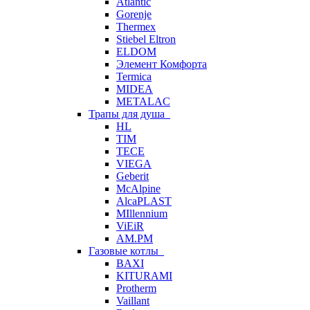
Atlantic
Gorenje
Thermex
Stiebel Eltron
ELDOM
Элемент Комфорта
Termica
MIDEA
METALAC
Трапы для душа
HL
TIM
TECE
VIEGA
Geberit
McAlpine
AlcaPLAST
MIllennium
ViEiR
AM.PM
Газовые котлы
BAXI
KITURAMI
Protherm
Vaillant