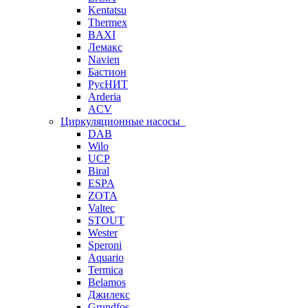
Kentatsu
Thermex
BAXI
Лемакс
Navien
Бастион
РусНИТ
Arderia
ACV
Циркуляционные насосы
DAB
Wilo
UCP
Biral
ESPA
ZOTA
Valtec
STOUT
Wester
Speroni
Aquario
Termica
Belamos
Джилекс
Grundfos