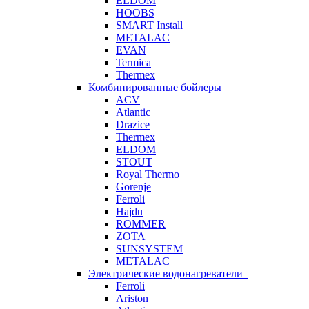
ELDOM
HOOBS
SMART Install
METALAC
EVAN
Termica
Thermex
Комбинированные бойлеры
ACV
Atlantic
Drazice
Thermex
ELDOM
STOUT
Royal Thermo
Gorenje
Ferroli
Hajdu
ROMMER
ZOTA
SUNSYSTEM
METALAC
Электрические водонагреватели
Ferroli
Ariston