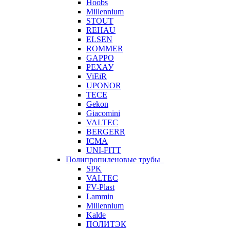
Hoobs
Millennium
STOUT
REHAU
ELSEN
ROMMER
GAPPO
РЕХАУ
ViEiR
UPONOR
TECE
Gekon
Giacomini
VALTEC
BERGERR
ICMA
UNI-FITT
Полипропиленовые трубы
SPK
VALTEC
FV-Plast
Lammin
Millennium
Kalde
ПОЛИТЭК