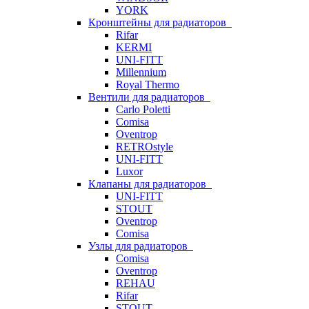
YORK
Кронштейны для радиаторов
Rifar
KERMI
UNI-FITT
Millennium
Royal Thermo
Вентили для радиаторов
Carlo Poletti
Comisa
Oventrop
RETROstyle
UNI-FITT
Luxor
Клапаны для радиаторов
UNI-FITT
STOUT
Oventrop
Comisa
Узлы для радиаторов
Comisa
Oventrop
REHAU
Rifar
STOUT