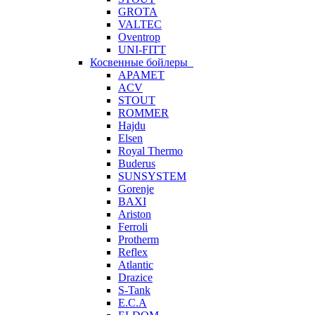
GROTA
VALTEC
Oventrop
UNI-FITT
Косвенные бойлеры
APAMET
ACV
STOUT
ROMMER
Hajdu
Elsen
Royal Thermo
Buderus
SUNSYSTEM
Gorenje
BAXI
Ariston
Ferroli
Protherm
Reflex
Atlantic
Drazice
S-Tank
E.C.A