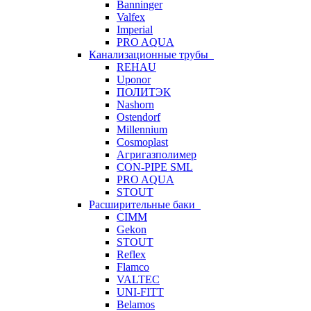
Banninger
Valfex
Imperial
PRO AQUA
Канализационные трубы
REHAU
Uponor
ПОЛИТЭК
Nashorn
Ostendorf
Millennium
Cosmoplast
Агригазполимер
CON-PIPE SML
PRO AQUA
STOUT
Расширительные баки
CIMM
Gekon
STOUT
Reflex
Flamco
VALTEC
UNI-FITT
Belamos