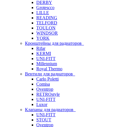
DERBY
Grotescco
LILLE
READING
TELFORD
TOULON
WINDSOR
YORK
Кронштейны для радиаторов
Rifar
KERMI
UNI-FITT
Millennium
Royal Thermo
Вентили для радиаторов
Carlo Poletti
Comisa
Oventrop
RETROstyle
UNI-FITT
Luxor
Клапаны для радиаторов
UNI-FITT
STOUT
Oventrop