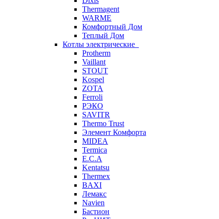
Dixis
Thermagent
WARME
Комфортный Дом
Теплый Дом
Котлы электрические
Protherm
Vaillant
STOUT
Kospel
ZOTA
Ferroli
РЭКО
SAVITR
Thermo Trust
Элемент Комфорта
MIDEA
Termica
E.C.A
Kentatsu
Thermex
BAXI
Лемакс
Navien
Бастион