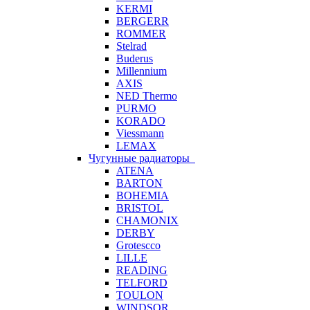
KERMI
BERGERR
ROMMER
Stelrad
Buderus
Millennium
AXIS
NED Thermo
PURMO
KORADO
Viessmann
LEMAX
Чугунные радиаторы
ATENA
BARTON
BOHEMIA
BRISTOL
CHAMONIX
DERBY
Grotescco
LILLE
READING
TELFORD
TOULON
WINDSOR