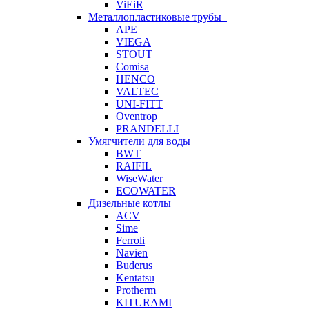
ViEiR
Металлопластиковые трубы
APE
VIEGA
STOUT
Comisa
HENCO
VALTEC
UNI-FITT
Oventrop
PRANDELLI
Умягчители для воды
BWT
RAIFIL
WiseWater
ECOWATER
Дизельные котлы
ACV
Sime
Ferroli
Navien
Buderus
Kentatsu
Protherm
KITURAMI