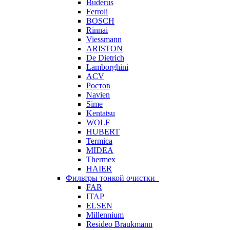
Buderus
Ferroli
BOSCH
Rinnai
Viessmann
ARISTON
De Dietrich
Lamborghini
ACV
Ростов
Navien
Sime
Kentatsu
WOLF
HUBERT
Termica
MIDEA
Thermex
HAIER
Фильтры тонкой очистки
FAR
ITAP
ELSEN
Millennium
Resideo Braukmann