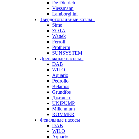
De Dietrich
Viessmann
Lamborghini
Твердотопливные котлы
Sime
ZOTA
Wattek
Ferroli
Protherm
SUNSYSTEM
Дренажные насосы
DAB
WILO
Aquario
Pedrollo
Belamos
Grundfos
Джилекс
UNIPUMP
Millennium
ROMMER
Фекальные насосы
DAB
WILO
Aquario