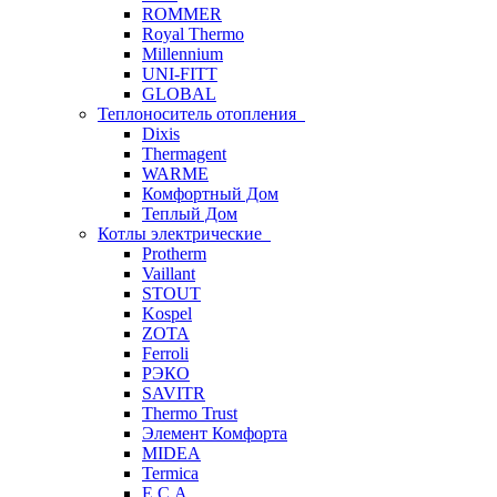
ROMMER
Royal Thermo
Millennium
UNI-FITT
GLOBAL
Теплоноситель отопления
Dixis
Thermagent
WARME
Комфортный Дом
Теплый Дом
Котлы электрические
Protherm
Vaillant
STOUT
Kospel
ZOTA
Ferroli
РЭКО
SAVITR
Thermo Trust
Элемент Комфорта
MIDEA
Termica
E.C.A