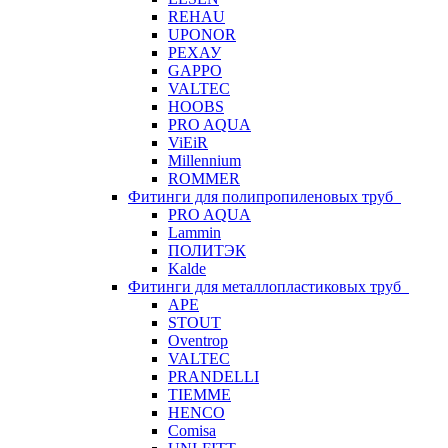
REHAU
UPONOR
РЕХАУ
GAPPO
VALTEC
HOOBS
PRO AQUA
ViEiR
Millennium
ROMMER
Фитинги для полипропиленовых труб
PRO AQUA
Lammin
ПОЛИТЭК
Kalde
Фитинги для металлопластиковых труб
APE
STOUT
Oventrop
VALTEC
PRANDELLI
TIEMME
HENCO
Comisa