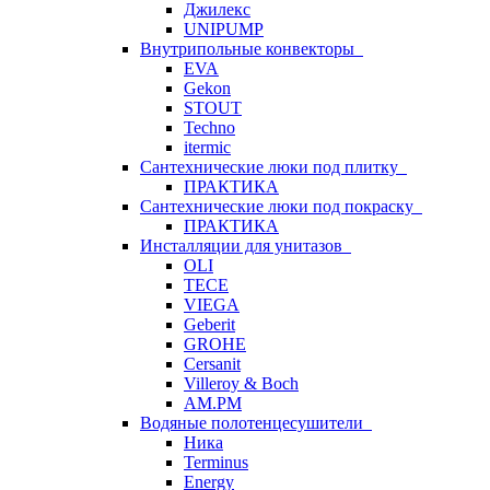
Джилекс
UNIPUMP
Внутрипольные конвекторы
EVA
Gekon
STOUT
Techno
itermic
Сантехнические люки под плитку
ПРАКТИКА
Сантехнические люки под покраску
ПРАКТИКА
Инсталляции для унитазов
OLI
TECE
VIEGA
Geberit
GROHE
Cersanit
Villeroy & Boch
AM.PM
Водяные полотенцесушители
Ника
Terminus
Energy