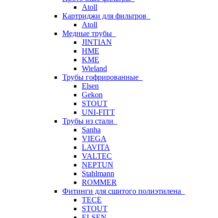
Atoll
Картриджи для фильтров
Atoll
Медные трубы
JINTIAN
HME
KME
Wieland
Трубы гофрированные
Elsen
Gekon
STOUT
UNI-FITT
Трубы из стали
Sanha
VIEGA
LAVITA
VALTEC
NEPTUN
Stahlmann
ROMMER
Фитинги для сшитого полиэтилена
TECE
STOUT
ELSEN