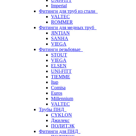
UNI-FITT
Imperial
Фитинги для труб из стали
VALTEC
ROMMER
Фитинги для медных труб
JINTIAN
SANHA
VIEGA
Фитинги резьбовые
STOUT
VIEGA
ELSEN
UNI-FITT
TIEMME
Itap
Comisa
Euros
Millennium
VALTEC
Трубы ПНД
CYKLON
Джилекс
ПОЛИТЭК
Фитинги для ПНД