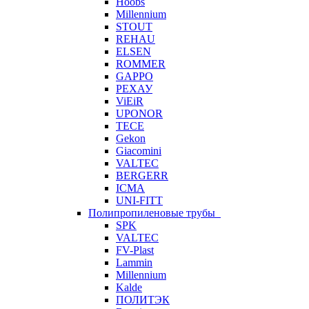
Hoobs
Millennium
STOUT
REHAU
ELSEN
ROMMER
GAPPO
РЕХАУ
ViEiR
UPONOR
TECE
Gekon
Giacomini
VALTEC
BERGERR
ICMA
UNI-FITT
Полипропиленовые трубы
SPK
VALTEC
FV-Plast
Lammin
Millennium
Kalde
ПОЛИТЭК