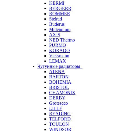
KERMI
BERGERR
ROMMER
Stelrad
Buderus
Millennium
AXIS
NED Thermo
PURMO
KORADO
Viessmann
LEMAX
Чугунные радиаторы
ATENA
BARTON
BOHEMIA
BRISTOL
CHAMONIX
DERBY
Grotescco
LILLE
READING
TELFORD
TOULON
WINDSOR