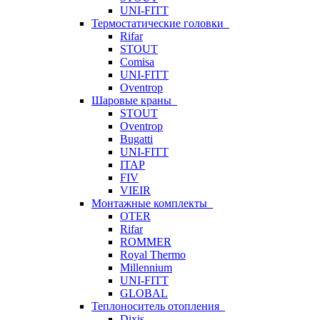
UNI-FITT
Термостатические головки
Rifar
STOUT
Comisa
UNI-FITT
Oventrop
Шаровые краны
STOUT
Oventrop
Bugatti
UNI-FITT
ITAP
FIV
VIEIR
Монтажные комплекты
OTER
Rifar
ROMMER
Royal Thermo
Millennium
UNI-FITT
GLOBAL
Теплоноситель отопления
Dixis