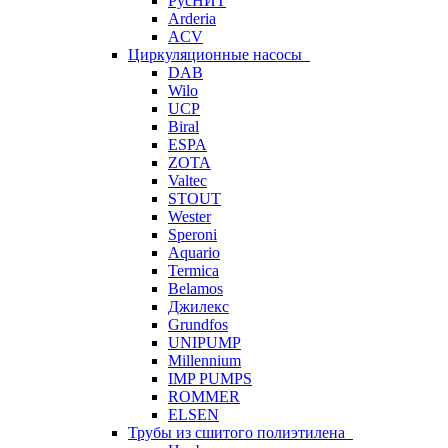
РусНИТ
Arderia
ACV
Циркуляционные насосы
DAB
Wilo
UCP
Biral
ESPA
ZOTA
Valtec
STOUT
Wester
Speroni
Aquario
Termica
Belamos
Джилекс
Grundfos
UNIPUMP
Millennium
IMP PUMPS
ROMMER
ELSEN
Трубы из сшитого полиэтилена