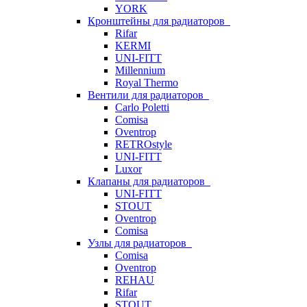
YORK
Кронштейны для радиаторов
Rifar
KERMI
UNI-FITT
Millennium
Royal Thermo
Вентили для радиаторов
Carlo Poletti
Comisa
Oventrop
RETROstyle
UNI-FITT
Luxor
Клапаны для радиаторов
UNI-FITT
STOUT
Oventrop
Comisa
Узлы для радиаторов
Comisa
Oventrop
REHAU
Rifar
STOUT