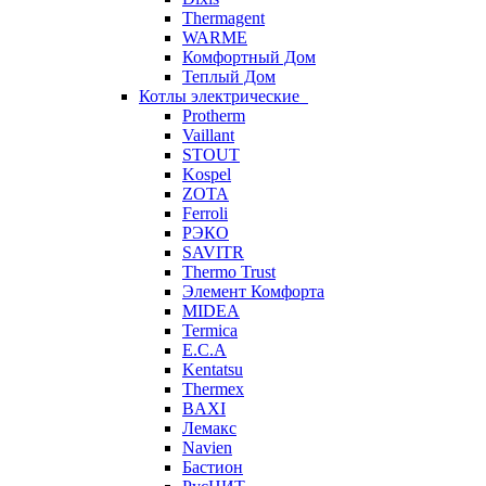
Thermagent
WARME
Комфортный Дом
Теплый Дом
Котлы электрические
Protherm
Vaillant
STOUT
Kospel
ZOTA
Ferroli
РЭКО
SAVITR
Thermo Trust
Элемент Комфорта
MIDEA
Termica
E.C.A
Kentatsu
Thermex
BAXI
Лемакс
Navien
Бастион