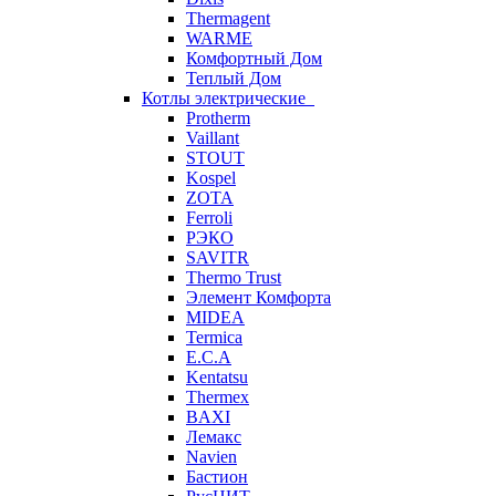
Thermagent
WARME
Комфортный Дом
Теплый Дом
Котлы электрические
Protherm
Vaillant
STOUT
Kospel
ZOTA
Ferroli
РЭКО
SAVITR
Thermo Trust
Элемент Комфорта
MIDEA
Termica
E.C.A
Kentatsu
Thermex
BAXI
Лемакс
Navien
Бастион