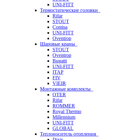
UNI-FITT
Термостатические головки
Rifar
STOUT
Comisa
UNI-FITT
Oventrop
Шаровые краны
STOUT
Oventrop
Bugatti
UNI-FITT
ITAP
FIV
VIEIR
Монтажные комплекты
OTER
Rifar
ROMMER
Royal Thermo
Millennium
UNI-FITT
GLOBAL
Теплоноситель отопления
Dixis