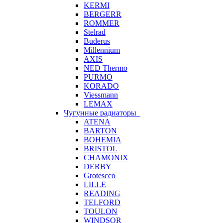
KERMI
BERGERR
ROMMER
Stelrad
Buderus
Millennium
AXIS
NED Thermo
PURMO
KORADO
Viessmann
LEMAX
Чугунные радиаторы
ATENA
BARTON
BOHEMIA
BRISTOL
CHAMONIX
DERBY
Grotescco
LILLE
READING
TELFORD
TOULON
WINDSOR