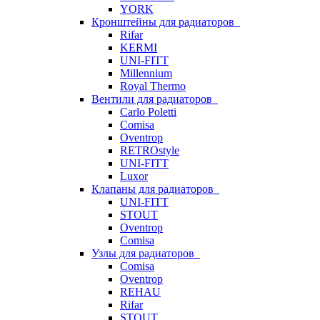
YORK
Кронштейны для радиаторов
Rifar
KERMI
UNI-FITT
Millennium
Royal Thermo
Вентили для радиаторов
Carlo Poletti
Comisa
Oventrop
RETROstyle
UNI-FITT
Luxor
Клапаны для радиаторов
UNI-FITT
STOUT
Oventrop
Comisa
Узлы для радиаторов
Comisa
Oventrop
REHAU
Rifar
STOUT