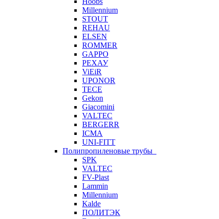
Hoobs
Millennium
STOUT
REHAU
ELSEN
ROMMER
GAPPO
РЕХАУ
ViEiR
UPONOR
TECE
Gekon
Giacomini
VALTEC
BERGERR
ICMA
UNI-FITT
Полипропиленовые трубы
SPK
VALTEC
FV-Plast
Lammin
Millennium
Kalde
ПОЛИТЭК