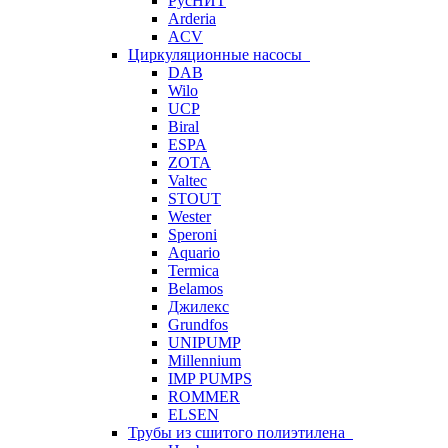
РусНИТ
Arderia
ACV
Циркуляционные насосы
DAB
Wilo
UCP
Biral
ESPA
ZOTA
Valtec
STOUT
Wester
Speroni
Aquario
Termica
Belamos
Джилекс
Grundfos
UNIPUMP
Millennium
IMP PUMPS
ROMMER
ELSEN
Трубы из сшитого полиэтилена