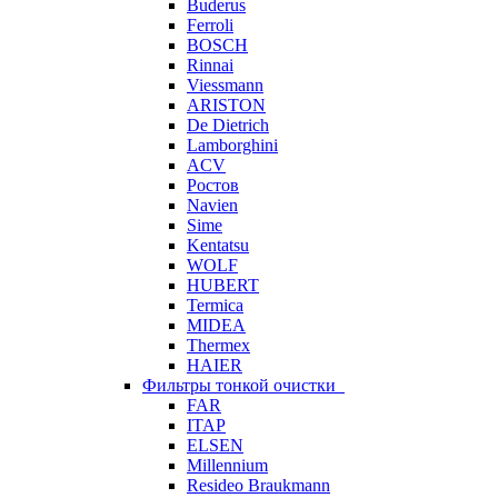
Buderus
Ferroli
BOSCH
Rinnai
Viessmann
ARISTON
De Dietrich
Lamborghini
ACV
Ростов
Navien
Sime
Kentatsu
WOLF
HUBERT
Termica
MIDEA
Thermex
HAIER
Фильтры тонкой очистки
FAR
ITAP
ELSEN
Millennium
Resideo Braukmann