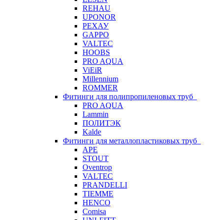
REHAU
UPONOR
РЕХАУ
GAPPO
VALTEC
HOOBS
PRO AQUA
ViEiR
Millennium
ROMMER
Фитинги для полипропиленовых труб
PRO AQUA
Lammin
ПОЛИТЭК
Kalde
Фитинги для металлопластиковых труб
APE
STOUT
Oventrop
VALTEC
PRANDELLI
TIEMME
HENCO
Comisa