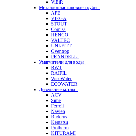
ViEiR
Металлопластиковые трубы
APE
VIEGA
STOUT
Comisa
HENCO
VALTEC
UNI-FITT
Oventrop
PRANDELLI
Умягчители для воды
BWT
RAIFIL
WiseWater
ECOWATER
Дизельные котлы
ACV
Sime
Ferroli
Navien
Buderus
Kentatsu
Protherm
KITURAMI