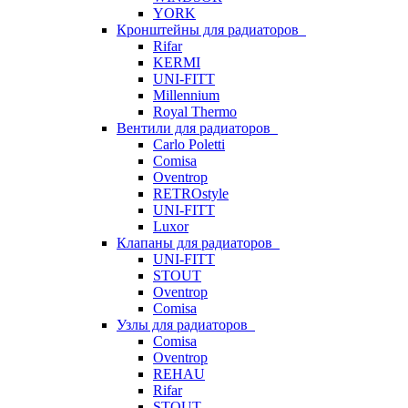
YORK
Кронштейны для радиаторов
Rifar
KERMI
UNI-FITT
Millennium
Royal Thermo
Вентили для радиаторов
Carlo Poletti
Comisa
Oventrop
RETROstyle
UNI-FITT
Luxor
Клапаны для радиаторов
UNI-FITT
STOUT
Oventrop
Comisa
Узлы для радиаторов
Comisa
Oventrop
REHAU
Rifar
STOUT