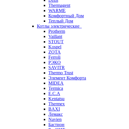
Dixis
Thermagent
WARME
Комфортный Дом
Теплый Дом
Котлы электрические
Protherm
Vaillant
STOUT
Kospel
ZOTA
Ferroli
РЭКО
SAVITR
Thermo Trust
Элемент Комфорта
MIDEA
Termica
E.C.A
Kentatsu
Thermex
BAXI
Лемакс
Navien
Бастион