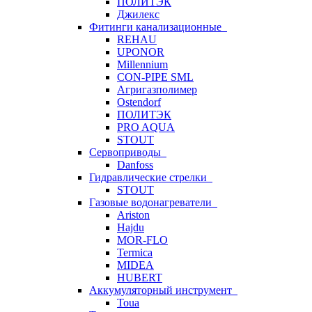
ПОЛИТЭК
Джилекс
Фитинги канализационные
REHAU
UPONOR
Millennium
CON-PIPE SML
Агригазполимер
Ostendorf
ПОЛИТЭК
PRO AQUA
STOUT
Сервоприводы
Danfoss
Гидравлические стрелки
STOUT
Газовые водонагреватели
Ariston
Hajdu
MOR-FLO
Termica
MIDEA
HUBERT
Аккумуляторный инструмент
Toua