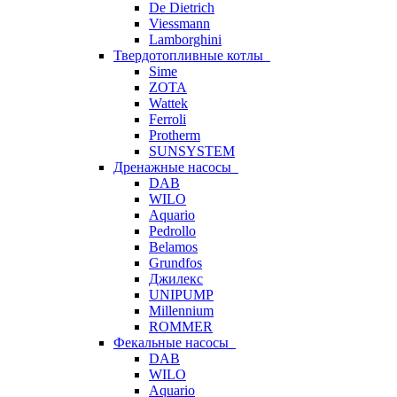
De Dietrich
Viessmann
Lamborghini
Твердотопливные котлы
Sime
ZOTA
Wattek
Ferroli
Protherm
SUNSYSTEM
Дренажные насосы
DAB
WILO
Aquario
Pedrollo
Belamos
Grundfos
Джилекс
UNIPUMP
Millennium
ROMMER
Фекальные насосы
DAB
WILO
Aquario