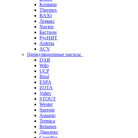
Kentatsu
Thermex
BAXI
Лемакс
Navien
Бастион
РусНИТ
Arderia
ACV
Циркуляционные насосы
DAB
Wilo
UCP
Biral
ESPA
ZOTA
Valtec
STOUT
Wester
Speroni
Aquario
Termica
Belamos
Джилекс
Grundfos