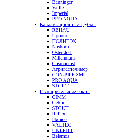
Banninger
Valfex
Imperial
PRO AQUA
Канализационные трубы
REHAU
Uponor
ПОЛИТЭК
Nashorn
Ostendorf
Millennium
Cosmoplast
Агригазполимер
CON-PIPE SML
PRO AQUA
STOUT
Расширительные баки
CIMM
Gekon
STOUT
Reflex
Flamco
VALTEC
UNI-FITT
Belamos