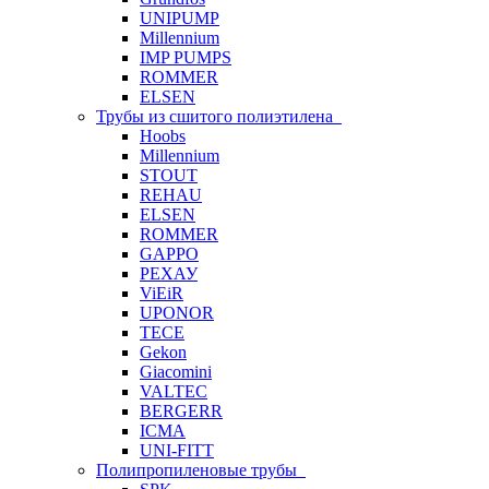
UNIPUMP
Millennium
IMP PUMPS
ROMMER
ELSEN
Трубы из сшитого полиэтилена
Hoobs
Millennium
STOUT
REHAU
ELSEN
ROMMER
GAPPO
РЕХАУ
ViEiR
UPONOR
TECE
Gekon
Giacomini
VALTEC
BERGERR
ICMA
UNI-FITT
Полипропиленовые трубы