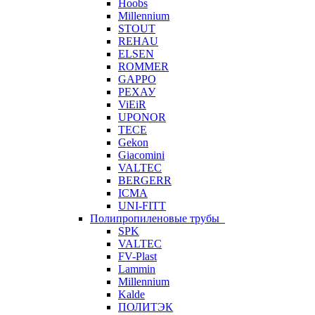
Hoobs
Millennium
STOUT
REHAU
ELSEN
ROMMER
GAPPO
РЕХАУ
ViEiR
UPONOR
TECE
Gekon
Giacomini
VALTEC
BERGERR
ICMA
UNI-FITT
Полипропиленовые трубы
SPK
VALTEC
FV-Plast
Lammin
Millennium
Kalde
ПОЛИТЭК