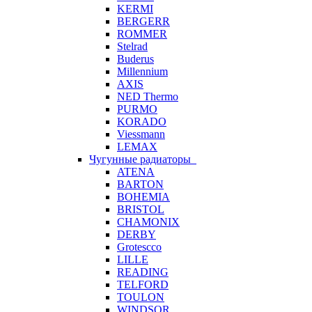
KERMI
BERGERR
ROMMER
Stelrad
Buderus
Millennium
AXIS
NED Thermo
PURMO
KORADO
Viessmann
LEMAX
Чугунные радиаторы
ATENA
BARTON
BOHEMIA
BRISTOL
CHAMONIX
DERBY
Grotescco
LILLE
READING
TELFORD
TOULON
WINDSOR