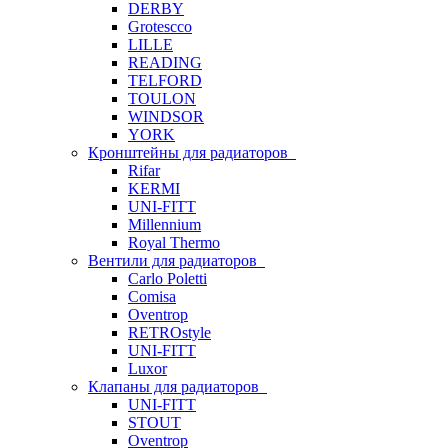
DERBY
Grotescco
LILLE
READING
TELFORD
TOULON
WINDSOR
YORK
Кронштейны для радиаторов
Rifar
KERMI
UNI-FITT
Millennium
Royal Thermo
Вентили для радиаторов
Carlo Poletti
Comisa
Oventrop
RETROstyle
UNI-FITT
Luxor
Клапаны для радиаторов
UNI-FITT
STOUT
Oventrop