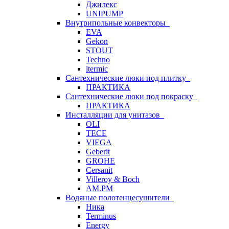
Джилекс
UNIPUMP
Внутрипольные конвекторы
EVA
Gekon
STOUT
Techno
itermic
Сантехнические люки под плитку
ПРАКТИКА
Сантехнические люки под покраску
ПРАКТИКА
Инсталляции для унитазов
OLI
TECE
VIEGA
Geberit
GROHE
Cersanit
Villeroy & Boch
AM.PM
Водяные полотенцесушители
Ника
Terminus
Energy