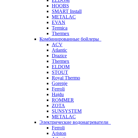
ELDOM
HOOBS
SMART Install
METALAC
EVAN
Termica
Thermex
Комбинированные бойлеры
ACV
Atlantic
Drazice
Thermex
ELDOM
STOUT
Royal Thermo
Gorenje
Ferroli
Hajdu
ROMMER
ZOTA
SUNSYSTEM
METALAC
Электрические водонагреватели
Ferroli
Ariston