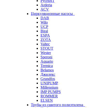
РусНИТ
Arderia
ACV
Циркуляционные насосы
DAB
Wilo
UCP
Biral
ESPA
ZOTA
Valtec
STOUT
Wester
Speroni
Aquario
Termica
Belamos
Джилекс
Grundfos
UNIPUMP
Millennium
IMP PUMPS
ROMMER
ELSEN
Трубы из сшитого полиэтилена