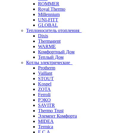
ROMMER
Royal Thermo
Millennium
UNI-FITT
GLOBAL
Теплоноситель отопления
Dixis
Thermagent
WARME
Комфортный Дом
Теплый Дом
Котлы электрические
Protherm
Vaillant
STOUT
Kospel
ZOTA
Ferroli
РЭКО
SAVITR
Thermo Trust
Элемент Комфорта
MIDEA
Termica
E.C.A