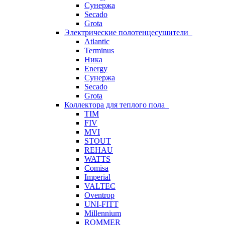
Сунержа
Secado
Grota
Электрические полотенцесушители
Atlantic
Terminus
Ника
Energy
Сунержа
Secado
Grota
Коллектора для теплого пола
TIM
FIV
MVI
STOUT
REHAU
WATTS
Comisa
Imperial
VALTEC
Oventrop
UNI-FITT
Millennium
ROMMER