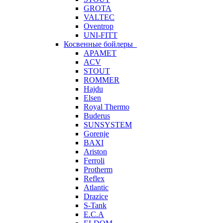
GROTA
VALTEC
Oventrop
UNI-FITT
Косвенные бойлеры
APAMET
ACV
STOUT
ROMMER
Hajdu
Elsen
Royal Thermo
Buderus
SUNSYSTEM
Gorenje
BAXI
Ariston
Ferroli
Protherm
Reflex
Atlantic
Drazice
S-Tank
E.C.A