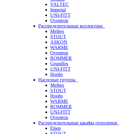
VALTEC
Imperial
UNI-FITT
Oventrop
Распределительные коллектора
Meibes
STOUT
ASKON
WARME
Oventrop
ROMMER
Grundfos
UNI-FITT
Hoobs
Насосные группы
Meibes
STOUT
Hoobs
WARME
ROMMER
UNI-FITT
Oventrop
Распределительные шкафы отопления
Elsen
STOUT