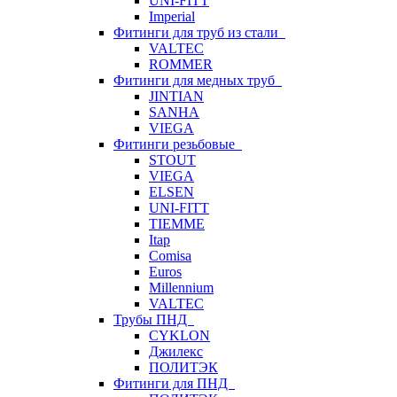
UNI-FITT
Imperial
Фитинги для труб из стали
VALTEC
ROMMER
Фитинги для медных труб
JINTIAN
SANHA
VIEGA
Фитинги резьбовые
STOUT
VIEGA
ELSEN
UNI-FITT
TIEMME
Itap
Comisa
Euros
Millennium
VALTEC
Трубы ПНД
CYKLON
Джилекс
ПОЛИТЭК
Фитинги для ПНД