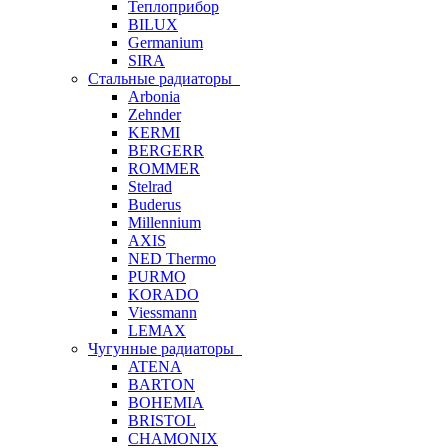
Теплоприбор
BILUX
Germanium
SIRA
Стальные радиаторы
Arbonia
Zehnder
KERMI
BERGERR
ROMMER
Stelrad
Buderus
Millennium
AXIS
NED Thermo
PURMO
KORADO
Viessmann
LEMAX
Чугунные радиаторы
ATENA
BARTON
BOHEMIA
BRISTOL
CHAMONIX