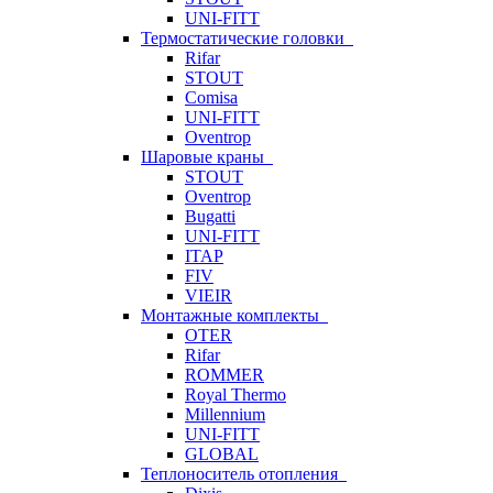
UNI-FITT
Термостатические головки
Rifar
STOUT
Comisa
UNI-FITT
Oventrop
Шаровые краны
STOUT
Oventrop
Bugatti
UNI-FITT
ITAP
FIV
VIEIR
Монтажные комплекты
OTER
Rifar
ROMMER
Royal Thermo
Millennium
UNI-FITT
GLOBAL
Теплоноситель отопления