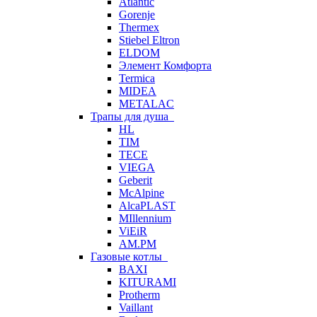
Atlantic
Gorenje
Thermex
Stiebel Eltron
ELDOM
Элемент Комфорта
Termica
MIDEA
METALAC
Трапы для душа
HL
TIM
TECE
VIEGA
Geberit
McAlpine
AlcaPLAST
MIllennium
ViEiR
AM.PM
Газовые котлы
BAXI
KITURAMI
Protherm
Vaillant