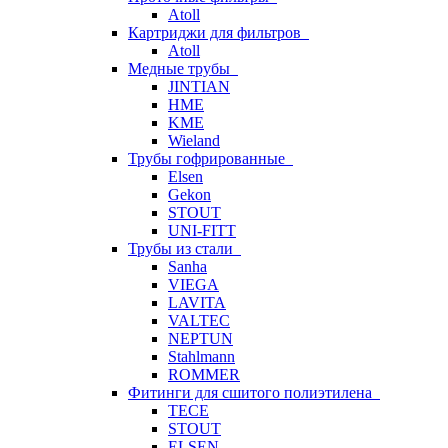
Atoll
Картриджи для фильтров
Atoll
Медные трубы
JINTIAN
HME
KME
Wieland
Трубы гофрированные
Elsen
Gekon
STOUT
UNI-FITT
Трубы из стали
Sanha
VIEGA
LAVITA
VALTEC
NEPTUN
Stahlmann
ROMMER
Фитинги для сшитого полиэтилена
TECE
STOUT
ELSEN