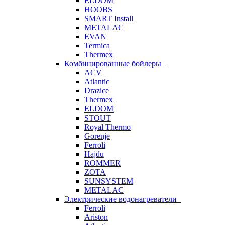
ELDOM
HOOBS
SMART Install
METALAC
EVAN
Termica
Thermex
Комбинированные бойлеры
ACV
Atlantic
Drazice
Thermex
ELDOM
STOUT
Royal Thermo
Gorenje
Ferroli
Hajdu
ROMMER
ZOTA
SUNSYSTEM
METALAC
Электрические водонагреватели
Ferroli
Ariston