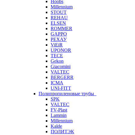
Hoobs
Millennium
STOUT
REHAU
ELSEN
ROMMER
GAPPO
РЕХАУ
ViEiR
UPONOR
TECE
Gekon
Giacomini
VALTEC
BERGERR
ICMA
UNI-FITT
Полипропиленовые трубы
SPK
VALTEC
FV-Plast
Lammin
Millennium
Kalde
ПОЛИТЭК