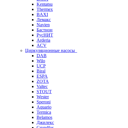
Kentatsu
Thermex
BAXI
Лемакс
Navien
Бастион
РусНИТ
Arderia
ACV
Циркуляционные насосы
DAB
Wilo
UCP
Biral
ESPA
ZOTA
Valtec
STOUT
Wester
Speroni
Aquario
Termica
Belamos
Джилекс
Grundfos