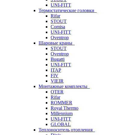
UNI-FITT
Термостатические головки
Rifar
STOUT
Comisa
UNI-FITT
Oventrop
Шаровые краны
STOUT
Oventrop
Bugatti
UNI-FITT
ITAP
FIV
VIEIR
Монтажные комплекты
OTER
Rifar
ROMMER
Royal Thermo
Millennium
UNI-FITT
GLOBAL
Теплоноситель отопления