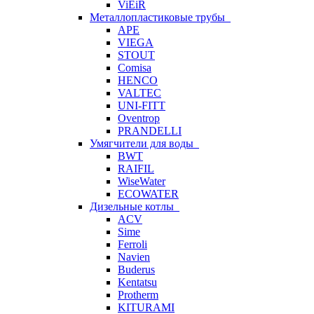
ViEiR
Металлопластиковые трубы
APE
VIEGA
STOUT
Comisa
HENCO
VALTEC
UNI-FITT
Oventrop
PRANDELLI
Умягчители для воды
BWT
RAIFIL
WiseWater
ECOWATER
Дизельные котлы
ACV
Sime
Ferroli
Navien
Buderus
Kentatsu
Protherm
KITURAMI