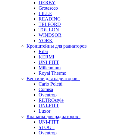
DERBY
Grotescco
LILLE
READING
TELFORD
TOULON
WINDSOR
YORK
Кронштейны для радиаторов
Rifar
KERMI
UNI-FITT
Millennium
Royal Thermo
Вентили для радиаторов
Carlo Poletti
Comisa
Oventrop
RETROstyle
UNI-FITT
Luxor
Клапаны для радиаторов
UNI-FITT
STOUT
Oventrop