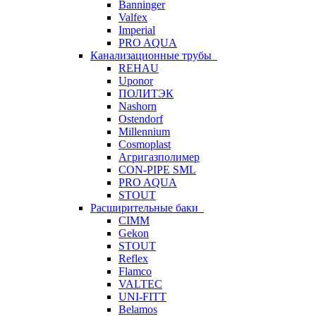
Banninger
Valfex
Imperial
PRO AQUA
Канализационные трубы
REHAU
Uponor
ПОЛИТЭК
Nashorn
Ostendorf
Millennium
Cosmoplast
Агригазполимер
CON-PIPE SML
PRO AQUA
STOUT
Расширительные баки
CIMM
Gekon
STOUT
Reflex
Flamco
VALTEC
UNI-FITT
Belamos