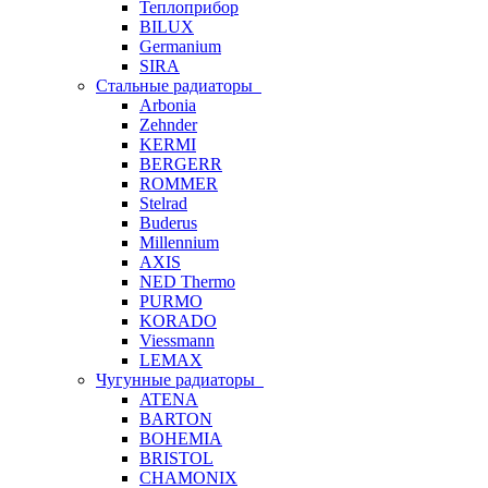
Теплоприбор
BILUX
Germanium
SIRA
Стальные радиаторы
Arbonia
Zehnder
KERMI
BERGERR
ROMMER
Stelrad
Buderus
Millennium
AXIS
NED Thermo
PURMO
KORADO
Viessmann
LEMAX
Чугунные радиаторы
ATENA
BARTON
BOHEMIA
BRISTOL
CHAMONIX