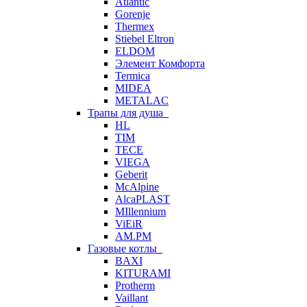
Atlantic
Gorenje
Thermex
Stiebel Eltron
ELDOM
Элемент Комфорта
Termica
MIDEA
METALAC
Трапы для душа
HL
TIM
TECE
VIEGA
Geberit
McAlpine
AlcaPLAST
MIllennium
ViEiR
AM.PM
Газовые котлы
BAXI
KITURAMI
Protherm
Vaillant