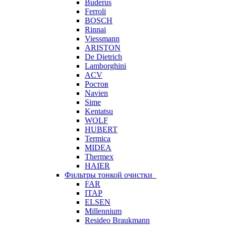
Buderus
Ferroli
BOSCH
Rinnai
Viessmann
ARISTON
De Dietrich
Lamborghini
ACV
Ростов
Navien
Sime
Kentatsu
WOLF
HUBERT
Termica
MIDEA
Thermex
HAIER
Фильтры тонкой очистки
FAR
ITAP
ELSEN
Millennium
Resideo Braukmann