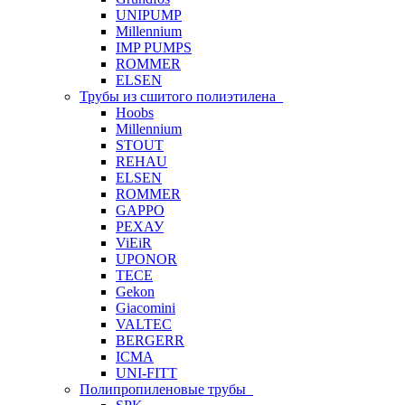
UNIPUMP
Millennium
IMP PUMPS
ROMMER
ELSEN
Трубы из сшитого полиэтилена
Hoobs
Millennium
STOUT
REHAU
ELSEN
ROMMER
GAPPO
РЕХАУ
ViEiR
UPONOR
TECE
Gekon
Giacomini
VALTEC
BERGERR
ICMA
UNI-FITT
Полипропиленовые трубы