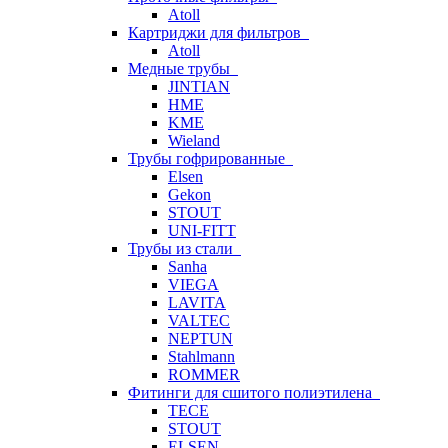
Atoll
Картриджи для фильтров
Atoll
Медные трубы
JINTIAN
HME
KME
Wieland
Трубы гофрированные
Elsen
Gekon
STOUT
UNI-FITT
Трубы из стали
Sanha
VIEGA
LAVITA
VALTEC
NEPTUN
Stahlmann
ROMMER
Фитинги для сшитого полиэтилена
TECE
STOUT
ELSEN