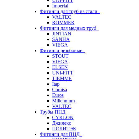
UNI-FITT
Imperial
Фитинги для труб из стали
VALTEC
ROMMER
Фитинги для медных труб
JINTIAN
SANHA
VIEGA
Фитинги резьбовые
STOUT
VIEGA
ELSEN
UNI-FITT
TIEMME
Itap
Comisa
Euros
Millennium
VALTEC
Трубы ПНД
CYKLON
Джилекс
ПОЛИТЭК
Фитинги для ПНД