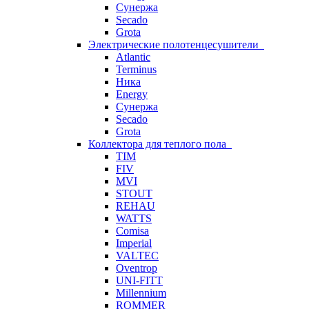
Сунержа
Secado
Grota
Электрические полотенцесушители
Atlantic
Terminus
Ника
Energy
Сунержа
Secado
Grota
Коллектора для теплого пола
TIM
FIV
MVI
STOUT
REHAU
WATTS
Comisa
Imperial
VALTEC
Oventrop
UNI-FITT
Millennium
ROMMER