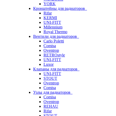
YORK
Кронштейны для радиаторов
Rifar
KERMI
UNI-FITT
Millennium
Royal Thermo
Вентили для радиаторов
Carlo Poletti
Comisa
Oventrop
RETROstyle
UNI-FITT
Luxor
Клапаны для радиаторов
UNI-FITT
STOUT
Oventrop
Comisa
Узлы для радиаторов
Comisa
Oventrop
REHAU
Rifar
STOUT