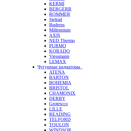
KERMI
BERGERR
ROMMER
Stelrad
Buderus
Millennium
AXIS
NED Thermo
PURMO
KORADO
Viessmann
LEMAX
Чугунные радиаторы
ATENA
BARTON
BOHEMIA
BRISTOL
CHAMONIX
DERBY
Grotescco
LILLE
READING
TELFORD
TOULON
WINDSOR