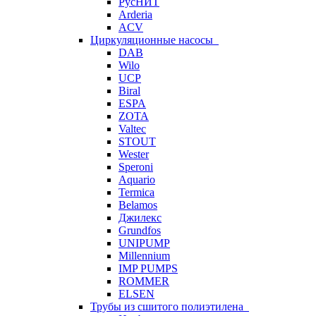
РусНИТ
Arderia
ACV
Циркуляционные насосы
DAB
Wilo
UCP
Biral
ESPA
ZOTA
Valtec
STOUT
Wester
Speroni
Aquario
Termica
Belamos
Джилекс
Grundfos
UNIPUMP
Millennium
IMP PUMPS
ROMMER
ELSEN
Трубы из сшитого полиэтилена