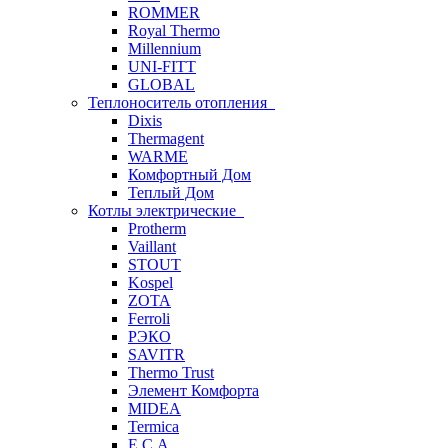
ROMMER
Royal Thermo
Millennium
UNI-FITT
GLOBAL
Теплоноситель отопления
Dixis
Thermagent
WARME
Комфортный Дом
Теплый Дом
Котлы электрические
Protherm
Vaillant
STOUT
Kospel
ZOTA
Ferroli
РЭКО
SAVITR
Thermo Trust
Элемент Комфорта
MIDEA
Termica
E.C.A