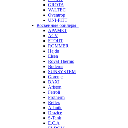
GROTA
VALTEC
Oventrop
UNI-FITT
Косвенные бойлеры
APAMET
ACV
STOUT
ROMMER
Hajdu
Elsen
Royal Thermo
Buderus
SUNSYSTEM
Gorenje
BAXI
Ariston
Ferroli
Protherm
Reflex
Atlantic
Drazice
S-Tank
E.C.A