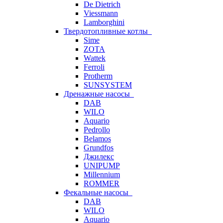
De Dietrich
Viessmann
Lamborghini
Твердотопливные котлы
Sime
ZOTA
Wattek
Ferroli
Protherm
SUNSYSTEM
Дренажные насосы
DAB
WILO
Aquario
Pedrollo
Belamos
Grundfos
Джилекс
UNIPUMP
Millennium
ROMMER
Фекальные насосы
DAB
WILO
Aquario