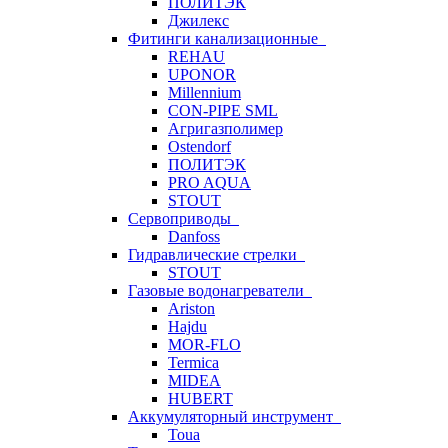
ПОЛИТЭК
Джилекс
Фитинги канализационные
REHAU
UPONOR
Millennium
CON-PIPE SML
Агригазполимер
Ostendorf
ПОЛИТЭК
PRO AQUA
STOUT
Сервоприводы
Danfoss
Гидравлические стрелки
STOUT
Газовые водонагреватели
Ariston
Hajdu
MOR-FLO
Termica
MIDEA
HUBERT
Аккумуляторный инструмент
Toua