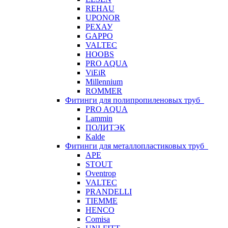
REHAU
UPONOR
РЕХАУ
GAPPO
VALTEC
HOOBS
PRO AQUA
ViEiR
Millennium
ROMMER
Фитинги для полипропиленовых труб
PRO AQUA
Lammin
ПОЛИТЭК
Kalde
Фитинги для металлопластиковых труб
APE
STOUT
Oventrop
VALTEC
PRANDELLI
TIEMME
HENCO
Comisa