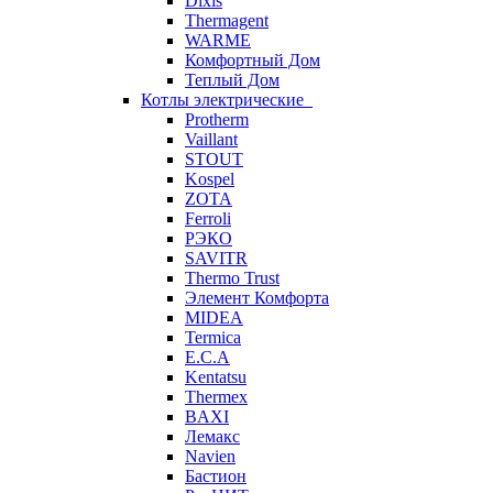
Dixis
Thermagent
WARME
Комфортный Дом
Теплый Дом
Котлы электрические
Protherm
Vaillant
STOUT
Kospel
ZOTA
Ferroli
РЭКО
SAVITR
Thermo Trust
Элемент Комфорта
MIDEA
Termica
E.C.A
Kentatsu
Thermex
BAXI
Лемакс
Navien
Бастион