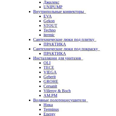
Джилекс
UNIPUMP
Внутрипольные конвекторы
EVA
Gekon
STOUT
Techno
itermic
Сантехнические люки под плитку
ПРАКТИКА
Сантехнические люки под покраску
ПРАКТИКА
Инсталляции для унитазов
OLI
TECE
VIEGA
Geberit
GROHE
Cersanit
Villeroy & Boch
AM.PM
Водяные полотенцесушители
Ника
Terminus
Energy