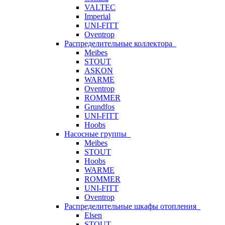
VALTEC
Imperial
UNI-FITT
Oventrop
Распределительные коллектора
Meibes
STOUT
ASKON
WARME
Oventrop
ROMMER
Grundfos
UNI-FITT
Hoobs
Насосные группы
Meibes
STOUT
Hoobs
WARME
ROMMER
UNI-FITT
Oventrop
Распределительные шкафы отопления
Elsen
STOUT