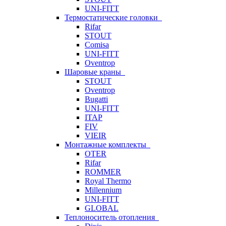
UNI-FITT
Термостатические головки
Rifar
STOUT
Comisa
UNI-FITT
Oventrop
Шаровые краны
STOUT
Oventrop
Bugatti
UNI-FITT
ITAP
FIV
VIEIR
Монтажные комплекты
OTER
Rifar
ROMMER
Royal Thermo
Millennium
UNI-FITT
GLOBAL
Теплоноситель отопления