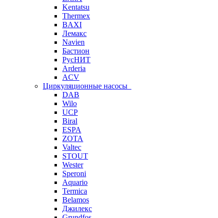
Kentatsu
Thermex
BAXI
Лемакс
Navien
Бастион
РусНИТ
Arderia
ACV
Циркуляционные насосы
DAB
Wilo
UCP
Biral
ESPA
ZOTA
Valtec
STOUT
Wester
Speroni
Aquario
Termica
Belamos
Джилекс
Grundfos