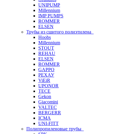
UNIPUMP
Millennium
IMP PUMPS
ROMMER
ELSEN
Трубы из сшитого полиэтилена
Hoobs
Millennium
STOUT
REHAU
ELSEN
ROMMER
GAPPO
РЕХАУ
ViEiR
UPONOR
TECE
Gekon
Giacomini
VALTEC
BERGERR
ICMA
UNI-FITT
Полипропиленовые трубы