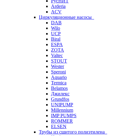
РусНИТ
Arderia
ACV
Циркуляционные насосы
DAB
Wilo
UCP
Biral
ESPA
ZOTA
Valtec
STOUT
Wester
Speroni
Aquario
Termica
Belamos
Джилекс
Grundfos
UNIPUMP
Millennium
IMP PUMPS
ROMMER
ELSEN
Трубы из сшитого полиэтилена