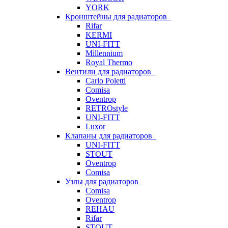
YORK
Кронштейны для радиаторов
Rifar
KERMI
UNI-FITT
Millennium
Royal Thermo
Вентили для радиаторов
Carlo Poletti
Comisa
Oventrop
RETROstyle
UNI-FITT
Luxor
Клапаны для радиаторов
UNI-FITT
STOUT
Oventrop
Comisa
Узлы для радиаторов
Comisa
Oventrop
REHAU
Rifar
STOUT