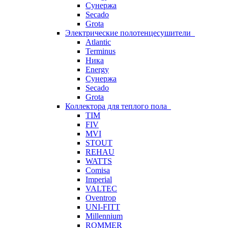
Сунержа
Secado
Grota
Электрические полотенцесушители
Atlantic
Terminus
Ника
Energy
Сунержа
Secado
Grota
Коллектора для теплого пола
TIM
FIV
MVI
STOUT
REHAU
WATTS
Comisa
Imperial
VALTEC
Oventrop
UNI-FITT
Millennium
ROMMER