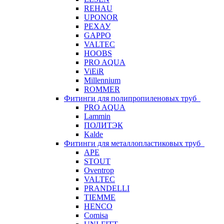
REHAU
UPONOR
РЕХАУ
GAPPO
VALTEC
HOOBS
PRO AQUA
ViEiR
Millennium
ROMMER
Фитинги для полипропиленовых труб
PRO AQUA
Lammin
ПОЛИТЭК
Kalde
Фитинги для металлопластиковых труб
APE
STOUT
Oventrop
VALTEC
PRANDELLI
TIEMME
HENCO
Comisa