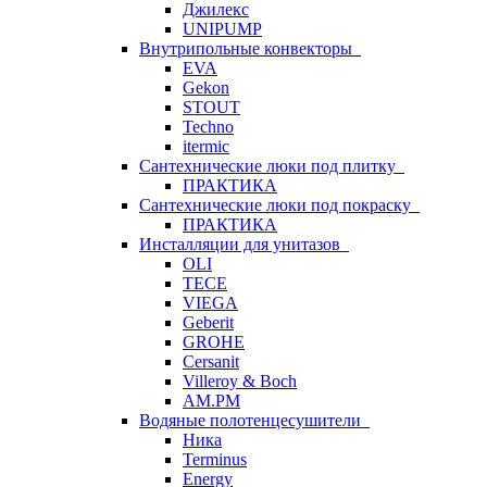
Джилекс
UNIPUMP
Внутрипольные конвекторы
EVA
Gekon
STOUT
Techno
itermic
Сантехнические люки под плитку
ПРАКТИКА
Сантехнические люки под покраску
ПРАКТИКА
Инсталляции для унитазов
OLI
TECE
VIEGA
Geberit
GROHE
Cersanit
Villeroy & Boch
AM.PM
Водяные полотенцесушители
Ника
Terminus
Energy