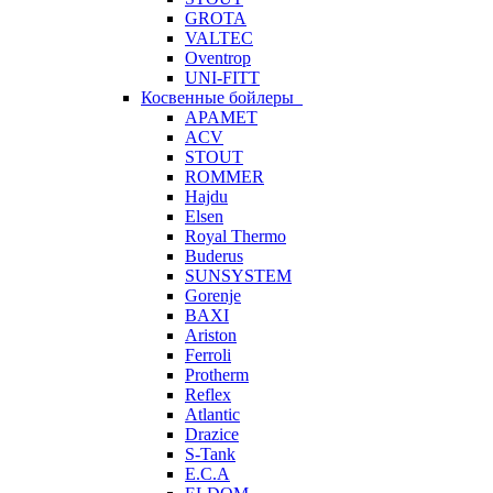
GROTA
VALTEC
Oventrop
UNI-FITT
Косвенные бойлеры
APAMET
ACV
STOUT
ROMMER
Hajdu
Elsen
Royal Thermo
Buderus
SUNSYSTEM
Gorenje
BAXI
Ariston
Ferroli
Protherm
Reflex
Atlantic
Drazice
S-Tank
E.C.A