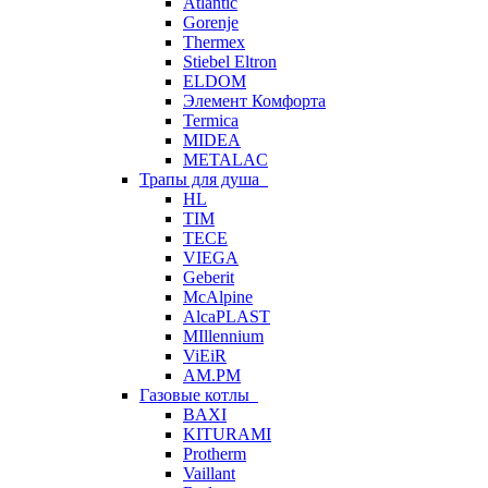
Atlantic
Gorenje
Thermex
Stiebel Eltron
ELDOM
Элемент Комфорта
Termica
MIDEA
METALAC
Трапы для душа
HL
TIM
TECE
VIEGA
Geberit
McAlpine
AlcaPLAST
MIllennium
ViEiR
AM.PM
Газовые котлы
BAXI
KITURAMI
Protherm
Vaillant