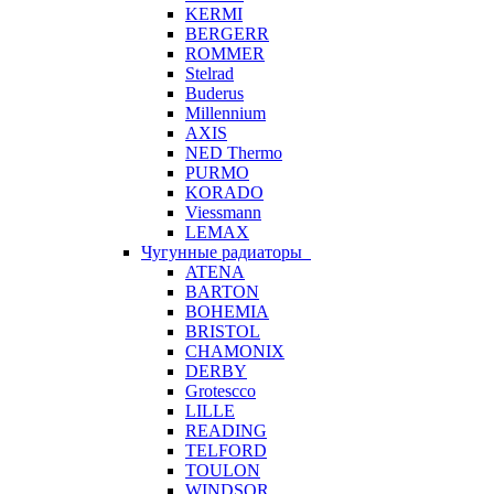
KERMI
BERGERR
ROMMER
Stelrad
Buderus
Millennium
AXIS
NED Thermo
PURMO
KORADO
Viessmann
LEMAX
Чугунные радиаторы
ATENA
BARTON
BOHEMIA
BRISTOL
CHAMONIX
DERBY
Grotescco
LILLE
READING
TELFORD
TOULON
WINDSOR