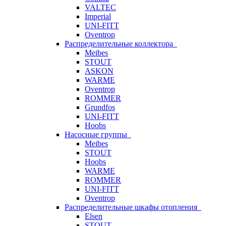
VALTEC
Imperial
UNI-FITT
Oventrop
Распределительные коллектора
Meibes
STOUT
ASKON
WARME
Oventrop
ROMMER
Grundfos
UNI-FITT
Hoobs
Насосные группы
Meibes
STOUT
Hoobs
WARME
ROMMER
UNI-FITT
Oventrop
Распределительные шкафы отопления
Elsen
STOUT