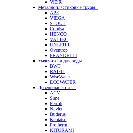
ViEiR
Металлопластиковые трубы
APE
VIEGA
STOUT
Comisa
HENCO
VALTEC
UNI-FITT
Oventrop
PRANDELLI
Умягчители для воды
BWT
RAIFIL
WiseWater
ECOWATER
Дизельные котлы
ACV
Sime
Ferroli
Navien
Buderus
Kentatsu
Protherm
KITURAMI