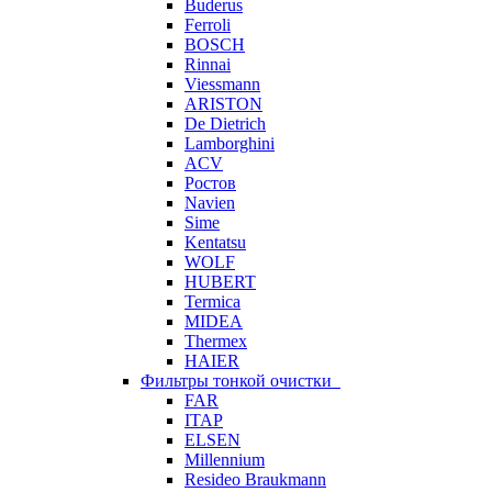
Buderus
Ferroli
BOSCH
Rinnai
Viessmann
ARISTON
De Dietrich
Lamborghini
ACV
Ростов
Navien
Sime
Kentatsu
WOLF
HUBERT
Termica
MIDEA
Thermex
HAIER
Фильтры тонкой очистки
FAR
ITAP
ELSEN
Millennium
Resideo Braukmann