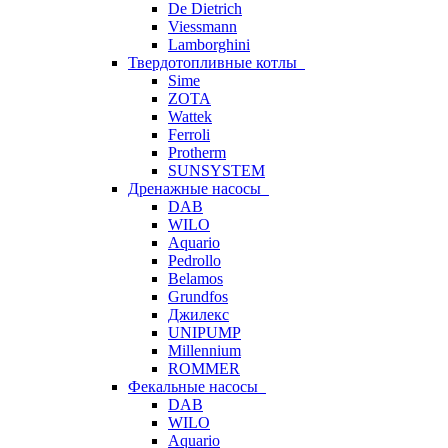
De Dietrich
Viessmann
Lamborghini
Твердотопливные котлы
Sime
ZOTA
Wattek
Ferroli
Protherm
SUNSYSTEM
Дренажные насосы
DAB
WILO
Aquario
Pedrollo
Belamos
Grundfos
Джилекс
UNIPUMP
Millennium
ROMMER
Фекальные насосы
DAB
WILO
Aquario