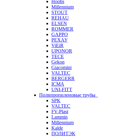
Hoobs
Millennium
STOUT
REHAU
ELSEN
ROMMER
GAPPO
РЕХАУ
ViEiR
UPONOR
TECE
Gekon
Giacomini
VALTEC
BERGERR
ICMA
UNI-FITT
Полипропиленовые трубы
SPK
VALTEC
FV-Plast
Lammin
Millennium
Kalde
ПОЛИТЭК