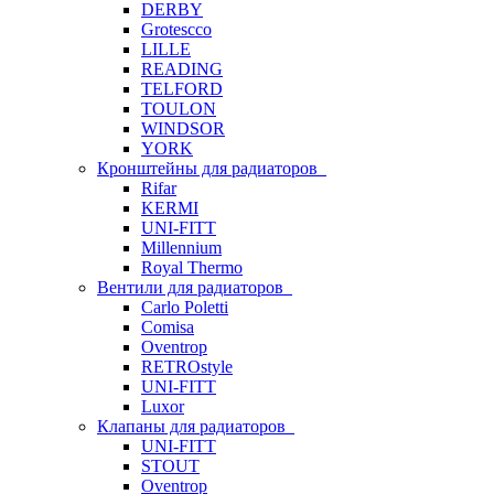
DERBY
Grotescco
LILLE
READING
TELFORD
TOULON
WINDSOR
YORK
Кронштейны для радиаторов
Rifar
KERMI
UNI-FITT
Millennium
Royal Thermo
Вентили для радиаторов
Carlo Poletti
Comisa
Oventrop
RETROstyle
UNI-FITT
Luxor
Клапаны для радиаторов
UNI-FITT
STOUT
Oventrop