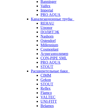
Banninger
Valfex
Imperial
PRO AQUA
Канализационные трубы
REHAU
Uponor
ПОЛИТЭК
Nashorn
Ostendorf
Millennium
Cosmoplast
Агригазполимер
CON-PIPE SML
PRO AQUA
STOUT
Расширительные баки
CIMM
Gekon
STOUT
Reflex
Flamco
VALTEC
UNI-FITT
Belamos