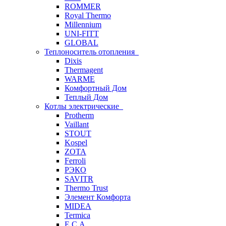
ROMMER
Royal Thermo
Millennium
UNI-FITT
GLOBAL
Теплоноситель отопления
Dixis
Thermagent
WARME
Комфортный Дом
Теплый Дом
Котлы электрические
Protherm
Vaillant
STOUT
Kospel
ZOTA
Ferroli
РЭКО
SAVITR
Thermo Trust
Элемент Комфорта
MIDEA
Termica
E.C.A