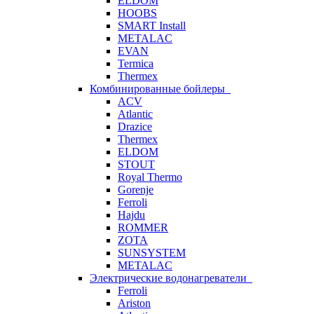
ELDOM
HOOBS
SMART Install
METALAC
EVAN
Termica
Thermex
Комбинированные бойлеры
ACV
Atlantic
Drazice
Thermex
ELDOM
STOUT
Royal Thermo
Gorenje
Ferroli
Hajdu
ROMMER
ZOTA
SUNSYSTEM
METALAC
Электрические водонагреватели
Ferroli
Ariston