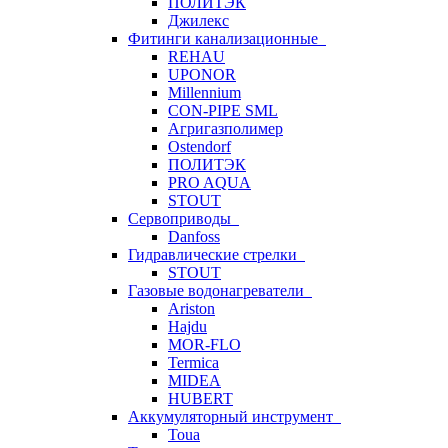
ПОЛИТЭК
Джилекс
Фитинги канализационные
REHAU
UPONOR
Millennium
CON-PIPE SML
Агригазполимер
Ostendorf
ПОЛИТЭК
PRO AQUA
STOUT
Сервоприводы
Danfoss
Гидравлические стрелки
STOUT
Газовые водонагреватели
Ariston
Hajdu
MOR-FLO
Termica
MIDEA
HUBERT
Аккумуляторный инструмент
Toua