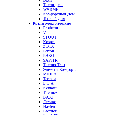
Dixis
Thermagent
WARME
Комфортный Дом
Теплый Дом
Котлы электрические
Protherm
Vaillant
STOUT
Kospel
ZOTA
Ferroli
РЭКО
SAVITR
Thermo Trust
Элемент Комфорта
MIDEA
Termica
E.C.A
Kentatsu
Thermex
BAXI
Лемакс
Navien
Бастион