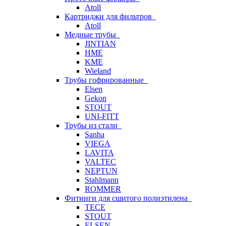
Atoll
Картриджи для фильтров
Atoll
Медные трубы
JINTIAN
HME
KME
Wieland
Трубы гофрированные
Elsen
Gekon
STOUT
UNI-FITT
Трубы из стали
Sanha
VIEGA
LAVITA
VALTEC
NEPTUN
Stahlmann
ROMMER
Фитинги для сшитого полиэтилена
TECE
STOUT
ELSEN