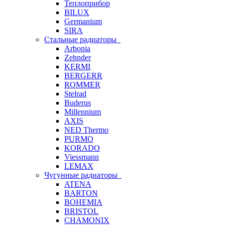
Теплоприбор
BILUX
Germanium
SIRA
Стальные радиаторы
Arbonia
Zehnder
KERMI
BERGERR
ROMMER
Stelrad
Buderus
Millennium
AXIS
NED Thermo
PURMO
KORADO
Viessmann
LEMAX
Чугунные радиаторы
ATENA
BARTON
BOHEMIA
BRISTOL
CHAMONIX