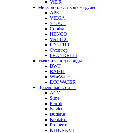
ViEiR
Металлопластиковые трубы
APE
VIEGA
STOUT
Comisa
HENCO
VALTEC
UNI-FITT
Oventrop
PRANDELLI
Умягчители для воды
BWT
RAIFIL
WiseWater
ECOWATER
Дизельные котлы
ACV
Sime
Ferroli
Navien
Buderus
Kentatsu
Protherm
KITURAMI