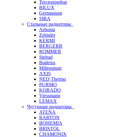
Теплоприбор
BILUX
Germanium
SIRA
Стальные радиаторы
Arbonia
Zehnder
KERMI
BERGERR
ROMMER
Stelrad
Buderus
Millennium
AXIS
NED Thermo
PURMO
KORADO
Viessmann
LEMAX
Чугунные радиаторы
ATENA
BARTON
BOHEMIA
BRISTOL
CHAMONIX