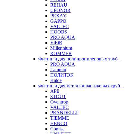
REHAU
UPONOR
РЕХАУ
GAPPO
VALTEC
HOOBS
PRO AQUA
ViEiR
Millennium
ROMMER
Фитинги для полипропиленовых труб
PRO AQUA
Lammin
ПОЛИТЭК
Kalde
Фитинги для металлопластиковых труб
APE
STOUT
Oventrop
VALTEC
PRANDELLI
TIEMME
HENCO
Comisa