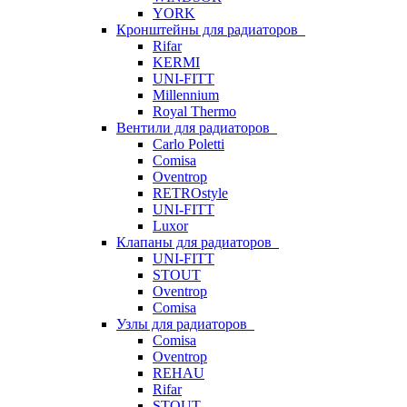
YORK
Кронштейны для радиаторов
Rifar
KERMI
UNI-FITT
Millennium
Royal Thermo
Вентили для радиаторов
Carlo Poletti
Comisa
Oventrop
RETROstyle
UNI-FITT
Luxor
Клапаны для радиаторов
UNI-FITT
STOUT
Oventrop
Comisa
Узлы для радиаторов
Comisa
Oventrop
REHAU
Rifar
STOUT