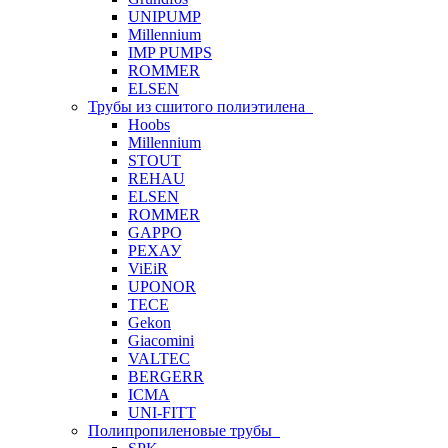
UNIPUMP
Millennium
IMP PUMPS
ROMMER
ELSEN
Трубы из сшитого полиэтилена
Hoobs
Millennium
STOUT
REHAU
ELSEN
ROMMER
GAPPO
РЕХАУ
ViEiR
UPONOR
TECE
Gekon
Giacomini
VALTEC
BERGERR
ICMA
UNI-FITT
Полипропиленовые трубы