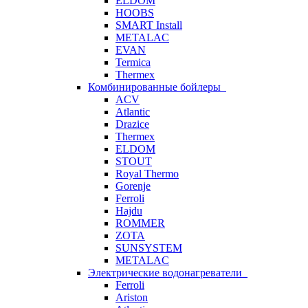
ELDOM
HOOBS
SMART Install
METALAC
EVAN
Termica
Thermex
Комбинированные бойлеры
ACV
Atlantic
Drazice
Thermex
ELDOM
STOUT
Royal Thermo
Gorenje
Ferroli
Hajdu
ROMMER
ZOTA
SUNSYSTEM
METALAC
Электрические водонагреватели
Ferroli
Ariston