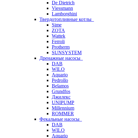
De Dietrich
Viessmann
Lamborghini
Твердотопливные котлы
Sime
ZOTA
Wattek
Ferroli
Protherm
SUNSYSTEM
Дренажные насосы
DAB
WILO
Aquario
Pedrollo
Belamos
Grundfos
Джилекс
UNIPUMP
Millennium
ROMMER
Фекальные насосы
DAB
WILO
Aquario