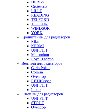
DERBY
Grotescco
LILLE
READING
TELFORD
TOULON
WINDSOR
YORK
Кронштейны для радиаторов
Rifar
KERMI
UNI-FITT
Millennium
Royal Thermo
Вентили для радиаторов
Carlo Poletti
Comisa
Oventrop
RETROstyle
UNI-FITT
Luxor
Клапаны для радиаторов
UNI-FITT
STOUT
Oventrop