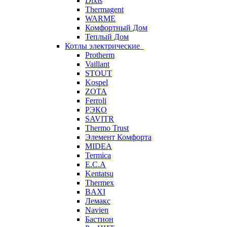
Dixis
Thermagent
WARME
Комфортный Дом
Теплый Дом
Котлы электрические
Protherm
Vaillant
STOUT
Kospel
ZOTA
Ferroli
РЭКО
SAVITR
Thermo Trust
Элемент Комфорта
MIDEA
Termica
E.C.A
Kentatsu
Thermex
BAXI
Лемакс
Navien
Бастион