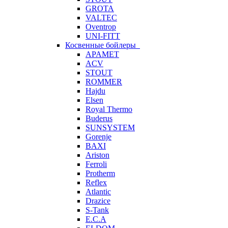
GROTA
VALTEC
Oventrop
UNI-FITT
Косвенные бойлеры
APAMET
ACV
STOUT
ROMMER
Hajdu
Elsen
Royal Thermo
Buderus
SUNSYSTEM
Gorenje
BAXI
Ariston
Ferroli
Protherm
Reflex
Atlantic
Drazice
S-Tank
E.C.A