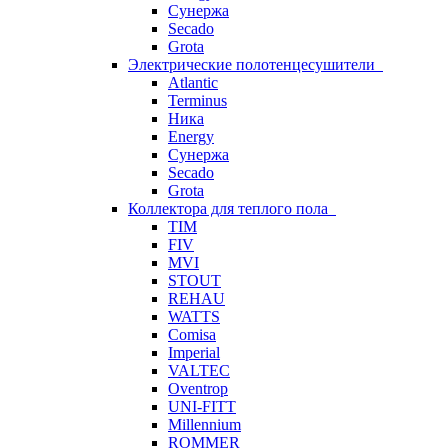
Сунержа
Secado
Grota
Электрические полотенцесушители
Atlantic
Terminus
Ника
Energy
Сунержа
Secado
Grota
Коллектора для теплого пола
TIM
FIV
MVI
STOUT
REHAU
WATTS
Comisa
Imperial
VALTEC
Oventrop
UNI-FITT
Millennium
ROMMER