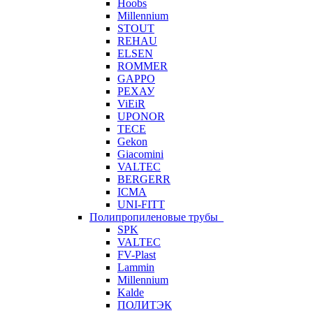
Hoobs
Millennium
STOUT
REHAU
ELSEN
ROMMER
GAPPO
РЕХАУ
ViEiR
UPONOR
TECE
Gekon
Giacomini
VALTEC
BERGERR
ICMA
UNI-FITT
Полипропиленовые трубы
SPK
VALTEC
FV-Plast
Lammin
Millennium
Kalde
ПОЛИТЭК