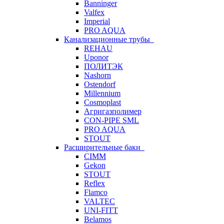
Banninger
Valfex
Imperial
PRO AQUA
Канализационные трубы
REHAU
Uponor
ПОЛИТЭК
Nashorn
Ostendorf
Millennium
Cosmoplast
Агригазполимер
CON-PIPE SML
PRO AQUA
STOUT
Расширительные баки
CIMM
Gekon
STOUT
Reflex
Flamco
VALTEC
UNI-FITT
Belamos