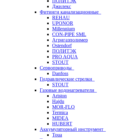
ПОЛИТЭК
Джилекс
Фитинги канализационные
REHAU
UPONOR
Millennium
CON-PIPE SML
Агригазполимер
Ostendorf
ПОЛИТЭК
PRO AQUA
STOUT
Сервоприводы
Danfoss
Гидравлические стрелки
STOUT
Газовые водонагреватели
Ariston
Hajdu
MOR-FLO
Termica
MIDEA
HUBERT
Аккумуляторный инструмент
Toua