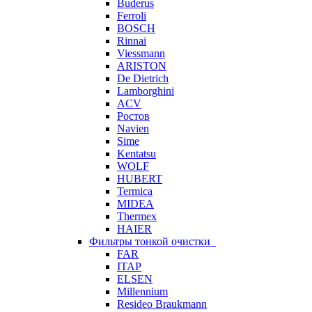
Buderus
Ferroli
BOSCH
Rinnai
Viessmann
ARISTON
De Dietrich
Lamborghini
ACV
Ростов
Navien
Sime
Kentatsu
WOLF
HUBERT
Termica
MIDEA
Thermex
HAIER
Фильтры тонкой очистки
FAR
ITAP
ELSEN
Millennium
Resideo Braukmann