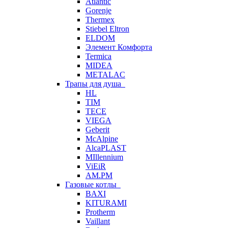
Atlantic
Gorenje
Thermex
Stiebel Eltron
ELDOM
Элемент Комфорта
Termica
MIDEA
METALAC
Трапы для душа
HL
TIM
TECE
VIEGA
Geberit
McAlpine
AlcaPLAST
MIllennium
ViEiR
AM.PM
Газовые котлы
BAXI
KITURAMI
Protherm
Vaillant