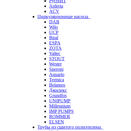
РусНИТ
Arderia
ACV
Циркуляционные насосы
DAB
Wilo
UCP
Biral
ESPA
ZOTA
Valtec
STOUT
Wester
Speroni
Aquario
Termica
Belamos
Джилекс
Grundfos
UNIPUMP
Millennium
IMP PUMPS
ROMMER
ELSEN
Трубы из сшитого полиэтилена