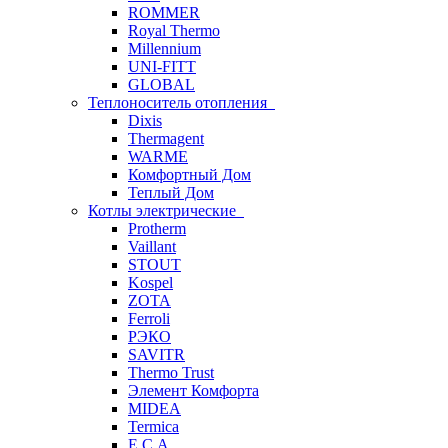
ROMMER
Royal Thermo
Millennium
UNI-FITT
GLOBAL
Теплоноситель отопления
Dixis
Thermagent
WARME
Комфортный Дом
Теплый Дом
Котлы электрические
Protherm
Vaillant
STOUT
Kospel
ZOTA
Ferroli
РЭКО
SAVITR
Thermo Trust
Элемент Комфорта
MIDEA
Termica
E.C.A