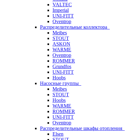
VALTEC
Imperial
UNI-FITT
Oventrop
Распределительные коллектора
Meibes
STOUT
ASKON
WARME
Oventrop
ROMMER
Grundfos
UNI-FITT
Hoobs
Насосные группы
Meibes
STOUT
Hoobs
WARME
ROMMER
UNI-FITT
Oventrop
Распределительные шкафы отопления
Elsen
STOUT