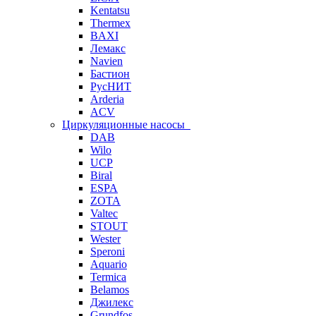
Kentatsu
Thermex
BAXI
Лемакс
Navien
Бастион
РусНИТ
Arderia
ACV
Циркуляционные насосы
DAB
Wilo
UCP
Biral
ESPA
ZOTA
Valtec
STOUT
Wester
Speroni
Aquario
Termica
Belamos
Джилекс
Grundfos