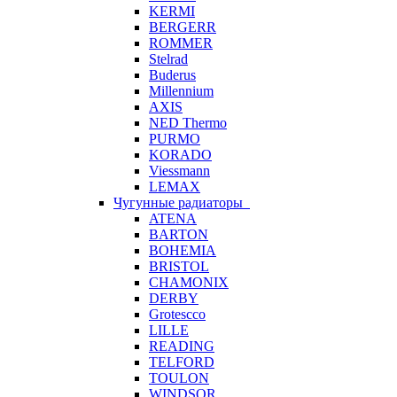
KERMI
BERGERR
ROMMER
Stelrad
Buderus
Millennium
AXIS
NED Thermo
PURMO
KORADO
Viessmann
LEMAX
Чугунные радиаторы
ATENA
BARTON
BOHEMIA
BRISTOL
CHAMONIX
DERBY
Grotescco
LILLE
READING
TELFORD
TOULON
WINDSOR