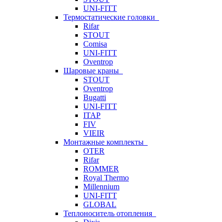
UNI-FITT
Термостатические головки
Rifar
STOUT
Comisa
UNI-FITT
Oventrop
Шаровые краны
STOUT
Oventrop
Bugatti
UNI-FITT
ITAP
FIV
VIEIR
Монтажные комплекты
OTER
Rifar
ROMMER
Royal Thermo
Millennium
UNI-FITT
GLOBAL
Теплоноситель отопления