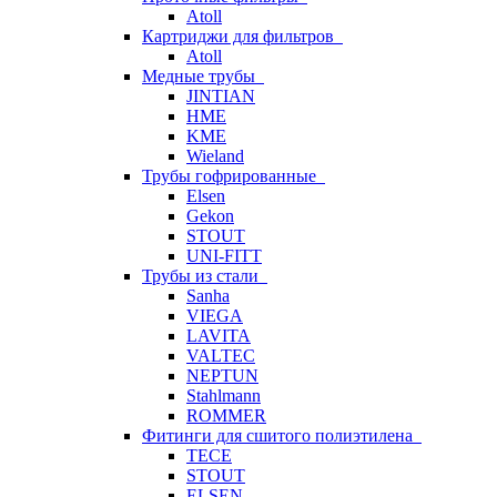
Atoll
Картриджи для фильтров
Atoll
Медные трубы
JINTIAN
HME
KME
Wieland
Трубы гофрированные
Elsen
Gekon
STOUT
UNI-FITT
Трубы из стали
Sanha
VIEGA
LAVITA
VALTEC
NEPTUN
Stahlmann
ROMMER
Фитинги для сшитого полиэтилена
TECE
STOUT
ELSEN