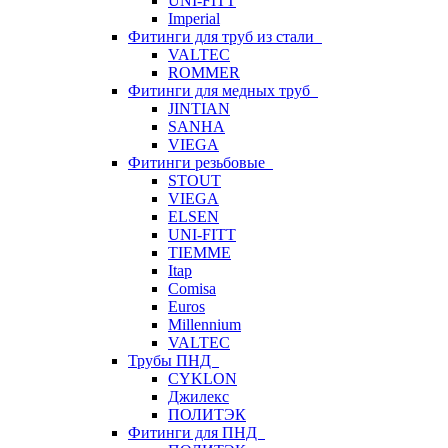
UNI-FITT
Imperial
Фитинги для труб из стали
VALTEC
ROMMER
Фитинги для медных труб
JINTIAN
SANHA
VIEGA
Фитинги резьбовые
STOUT
VIEGA
ELSEN
UNI-FITT
TIEMME
Itap
Comisa
Euros
Millennium
VALTEC
Трубы ПНД
CYKLON
Джилекс
ПОЛИТЭК
Фитинги для ПНД