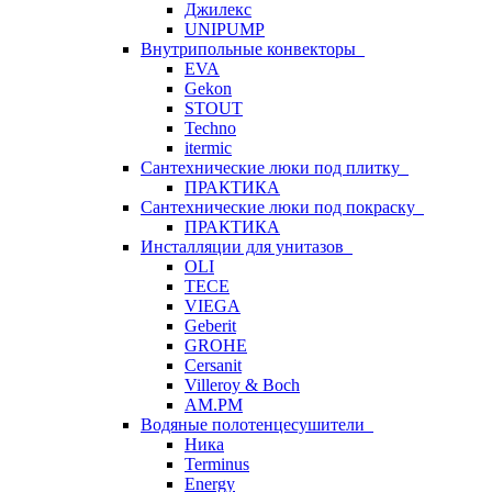
Джилекс
UNIPUMP
Внутрипольные конвекторы
EVA
Gekon
STOUT
Techno
itermic
Сантехнические люки под плитку
ПРАКТИКА
Сантехнические люки под покраску
ПРАКТИКА
Инсталляции для унитазов
OLI
TECE
VIEGA
Geberit
GROHE
Cersanit
Villeroy & Boch
AM.PM
Водяные полотенцесушители
Ника
Terminus
Energy