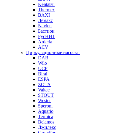
Kentatsu
Thermex
BAXI
Лемакс
Navien
Бастион
РусНИТ
Arderia
ACV
Циркуляционные насосы
DAB
Wilo
UCP
Biral
ESPA
ZOTA
Valtec
STOUT
Wester
Speroni
Aquario
Termica
Belamos
Джилекс
Grundfos