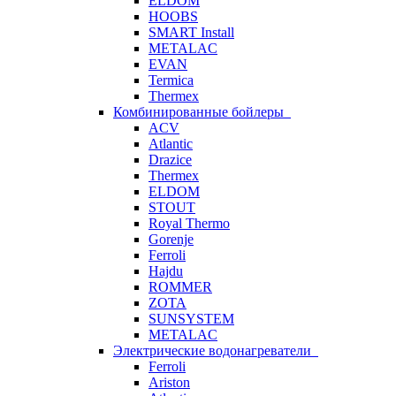
ELDOM
HOOBS
SMART Install
METALAC
EVAN
Termica
Thermex
Комбинированные бойлеры
ACV
Atlantic
Drazice
Thermex
ELDOM
STOUT
Royal Thermo
Gorenje
Ferroli
Hajdu
ROMMER
ZOTA
SUNSYSTEM
METALAC
Электрические водонагреватели
Ferroli
Ariston