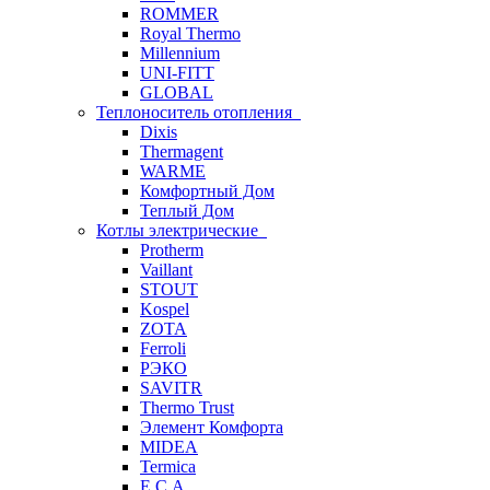
ROMMER
Royal Thermo
Millennium
UNI-FITT
GLOBAL
Теплоноситель отопления
Dixis
Thermagent
WARME
Комфортный Дом
Теплый Дом
Котлы электрические
Protherm
Vaillant
STOUT
Kospel
ZOTA
Ferroli
РЭКО
SAVITR
Thermo Trust
Элемент Комфорта
MIDEA
Termica
E.C.A