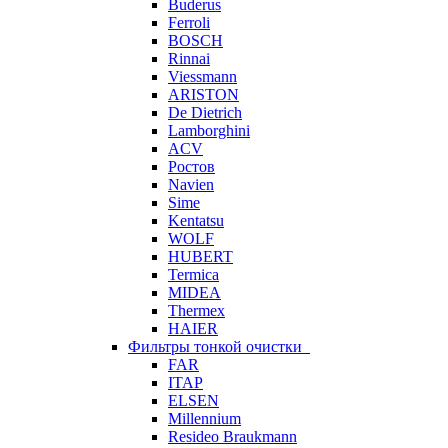
Buderus
Ferroli
BOSCH
Rinnai
Viessmann
ARISTON
De Dietrich
Lamborghini
ACV
Ростов
Navien
Sime
Kentatsu
WOLF
HUBERT
Termica
MIDEA
Thermex
HAIER
Фильтры тонкой очистки
FAR
ITAP
ELSEN
Millennium
Resideo Braukmann