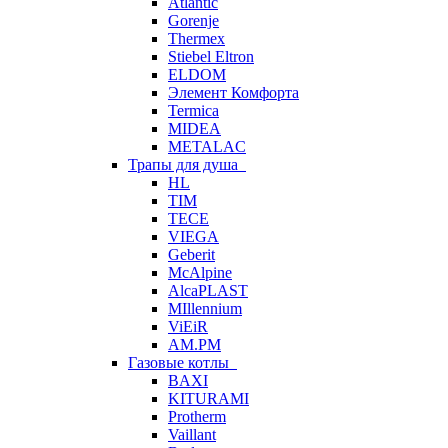
Atlantic
Gorenje
Thermex
Stiebel Eltron
ELDOM
Элемент Комфорта
Termica
MIDEA
METALAC
Трапы для душа
HL
TIM
TECE
VIEGA
Geberit
McAlpine
AlcaPLAST
MIllennium
ViEiR
AM.PM
Газовые котлы
BAXI
KITURAMI
Protherm
Vaillant