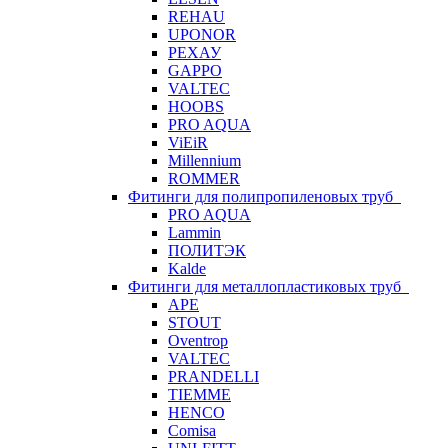
REHAU
UPONOR
РЕХАУ
GAPPO
VALTEC
HOOBS
PRO AQUA
ViEiR
Millennium
ROMMER
Фитинги для полипропиленовых труб
PRO AQUA
Lammin
ПОЛИТЭК
Kalde
Фитинги для металлопластиковых труб
APE
STOUT
Oventrop
VALTEC
PRANDELLI
TIEMME
HENCO
Comisa