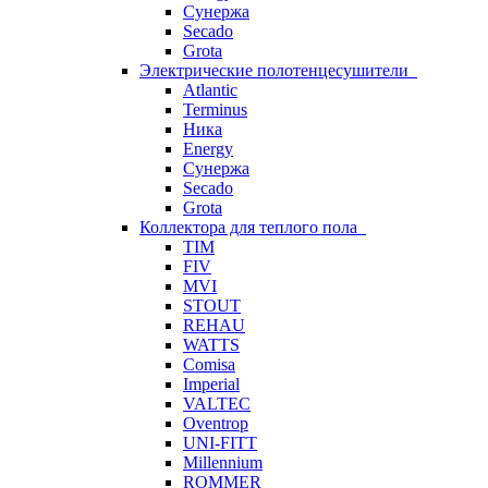
Сунержа
Secado
Grota
Электрические полотенцесушители
Atlantic
Terminus
Ника
Energy
Сунержа
Secado
Grota
Коллектора для теплого пола
TIM
FIV
MVI
STOUT
REHAU
WATTS
Comisa
Imperial
VALTEC
Oventrop
UNI-FITT
Millennium
ROMMER