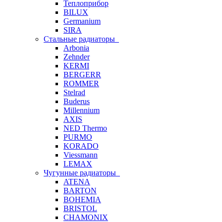
Теплоприбор
BILUX
Germanium
SIRA
Стальные радиаторы
Arbonia
Zehnder
KERMI
BERGERR
ROMMER
Stelrad
Buderus
Millennium
AXIS
NED Thermo
PURMO
KORADO
Viessmann
LEMAX
Чугунные радиаторы
ATENA
BARTON
BOHEMIA
BRISTOL
CHAMONIX