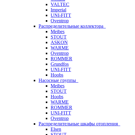
VALTEC
Imperial
UNI-FITT
Oventrop
Распределительные коллектора
Meibes
STOUT
ASKON
WARME
Oventrop
ROMMER
Grundfos
UNI-FITT
Hoobs
Насосные группы
Meibes
STOUT
Hoobs
WARME
ROMMER
UNI-FITT
Oventrop
Распределительные шкафы отопления
Elsen
STOUT