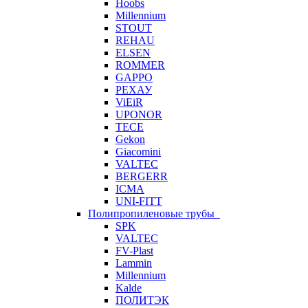
Hoobs
Millennium
STOUT
REHAU
ELSEN
ROMMER
GAPPO
РЕХАУ
ViEiR
UPONOR
TECE
Gekon
Giacomini
VALTEC
BERGERR
ICMA
UNI-FITT
Полипропиленовые трубы
SPK
VALTEC
FV-Plast
Lammin
Millennium
Kalde
ПОЛИТЭК