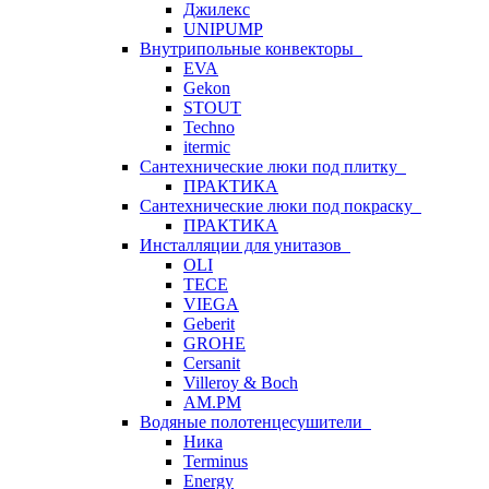
Джилекс
UNIPUMP
Внутрипольные конвекторы
EVA
Gekon
STOUT
Techno
itermic
Сантехнические люки под плитку
ПРАКТИКА
Сантехнические люки под покраску
ПРАКТИКА
Инсталляции для унитазов
OLI
TECE
VIEGA
Geberit
GROHE
Cersanit
Villeroy & Boch
AM.PM
Водяные полотенцесушители
Ника
Terminus
Energy