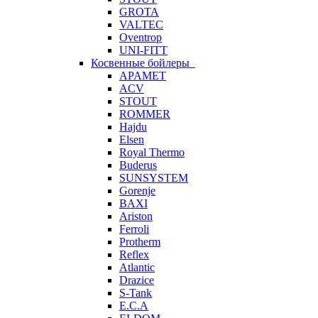
GROTA
VALTEC
Oventrop
UNI-FITT
Косвенные бойлеры
APAMET
ACV
STOUT
ROMMER
Hajdu
Elsen
Royal Thermo
Buderus
SUNSYSTEM
Gorenje
BAXI
Ariston
Ferroli
Protherm
Reflex
Atlantic
Drazice
S-Tank
E.C.A