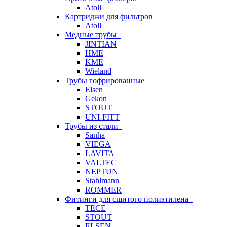
Atoll
Картриджи для фильтров
Atoll
Медные трубы
JINTIAN
HME
KME
Wieland
Трубы гофрированные
Elsen
Gekon
STOUT
UNI-FITT
Трубы из стали
Sanha
VIEGA
LAVITA
VALTEC
NEPTUN
Stahlmann
ROMMER
Фитинги для сшитого полиэтилена
TECE
STOUT
ELSEN