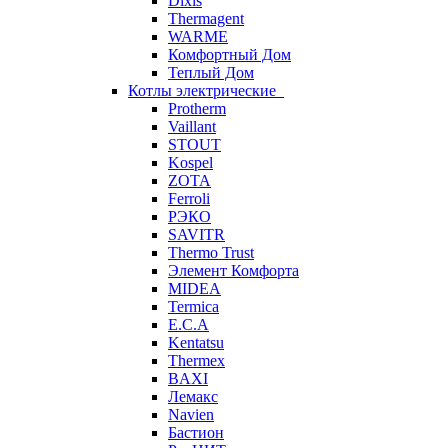
Dixis
Thermagent
WARME
Комфортный Дом
Теплый Дом
Котлы электрические
Protherm
Vaillant
STOUT
Kospel
ZOTA
Ferroli
РЭКО
SAVITR
Thermo Trust
Элемент Комфорта
MIDEA
Termica
E.C.A
Kentatsu
Thermex
BAXI
Лемакс
Navien
Бастион