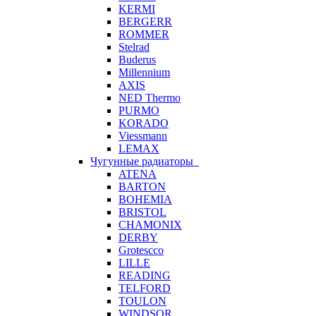
KERMI
BERGERR
ROMMER
Stelrad
Buderus
Millennium
AXIS
NED Thermo
PURMO
KORADO
Viessmann
LEMAX
Чугунные радиаторы
ATENA
BARTON
BOHEMIA
BRISTOL
CHAMONIX
DERBY
Grotescco
LILLE
READING
TELFORD
TOULON
WINDSOR