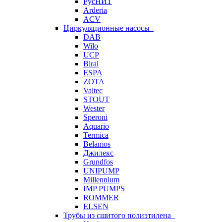
РусНИТ
Arderia
ACV
Циркуляционные насосы
DAB
Wilo
UCP
Biral
ESPA
ZOTA
Valtec
STOUT
Wester
Speroni
Aquario
Termica
Belamos
Джилекс
Grundfos
UNIPUMP
Millennium
IMP PUMPS
ROMMER
ELSEN
Трубы из сшитого полиэтилена