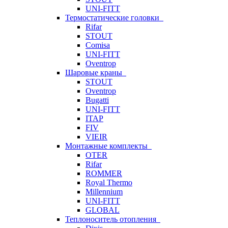
UNI-FITT
Термостатические головки
Rifar
STOUT
Comisa
UNI-FITT
Oventrop
Шаровые краны
STOUT
Oventrop
Bugatti
UNI-FITT
ITAP
FIV
VIEIR
Монтажные комплекты
OTER
Rifar
ROMMER
Royal Thermo
Millennium
UNI-FITT
GLOBAL
Теплоноситель отопления