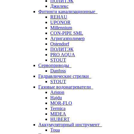
ПОЛИТЭК
Джилекс
Фитинги канализационные
REHAU
UPONOR
Millennium
CON-PIPE SML
Агригазполимер
Ostendorf
ПОЛИТЭК
PRO AQUA
STOUT
Сервоприводы
Danfoss
Гидравлические стрелки
STOUT
Газовые водонагреватели
Ariston
Hajdu
MOR-FLO
Termica
MIDEA
HUBERT
Аккумуляторный инструмент
Toua