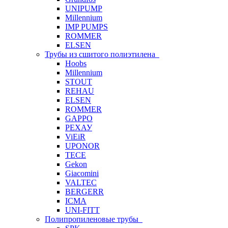
UNIPUMP
Millennium
IMP PUMPS
ROMMER
ELSEN
Трубы из сшитого полиэтилена
Hoobs
Millennium
STOUT
REHAU
ELSEN
ROMMER
GAPPO
РЕХАУ
ViEiR
UPONOR
TECE
Gekon
Giacomini
VALTEC
BERGERR
ICMA
UNI-FITT
Полипропиленовые трубы