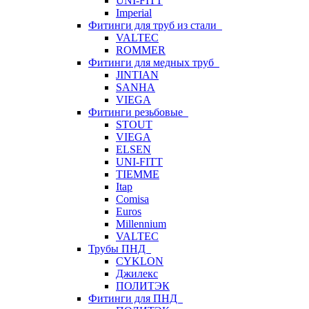
UNI-FITT
Imperial
Фитинги для труб из стали
VALTEC
ROMMER
Фитинги для медных труб
JINTIAN
SANHA
VIEGA
Фитинги резьбовые
STOUT
VIEGA
ELSEN
UNI-FITT
TIEMME
Itap
Comisa
Euros
Millennium
VALTEC
Трубы ПНД
CYKLON
Джилекс
ПОЛИТЭК
Фитинги для ПНД