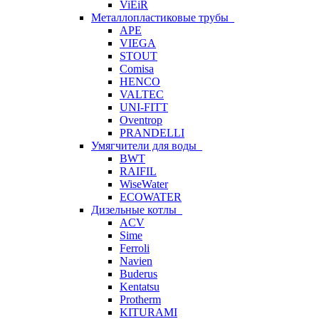
ViEiR
Металлопластиковые трубы
APE
VIEGA
STOUT
Comisa
HENCO
VALTEC
UNI-FITT
Oventrop
PRANDELLI
Умягчители для воды
BWT
RAIFIL
WiseWater
ECOWATER
Дизельные котлы
ACV
Sime
Ferroli
Navien
Buderus
Kentatsu
Protherm
KITURAMI