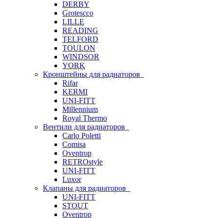
DERBY
Grotescco
LILLE
READING
TELFORD
TOULON
WINDSOR
YORK
Кронштейны для радиаторов
Rifar
KERMI
UNI-FITT
Millennium
Royal Thermo
Вентили для радиаторов
Carlo Poletti
Comisa
Oventrop
RETROstyle
UNI-FITT
Luxor
Клапаны для радиаторов
UNI-FITT
STOUT
Oventrop