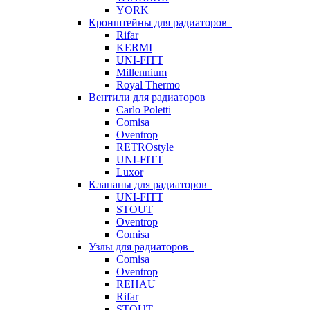
YORK
Кронштейны для радиаторов
Rifar
KERMI
UNI-FITT
Millennium
Royal Thermo
Вентили для радиаторов
Carlo Poletti
Comisa
Oventrop
RETROstyle
UNI-FITT
Luxor
Клапаны для радиаторов
UNI-FITT
STOUT
Oventrop
Comisa
Узлы для радиаторов
Comisa
Oventrop
REHAU
Rifar
STOUT