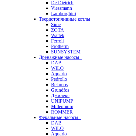
De Dietrich
Viessmann
Lamborghini
Твердотопливные котлы
Sime
ZOTA
Wattek
Ferroli
Protherm
SUNSYSTEM
Дренажные насосы
DAB
WILO
Aquario
Pedrollo
Belamos
Grundfos
Джилекс
UNIPUMP
Millennium
ROMMER
Фекальные насосы
DAB
WILO
Aquario