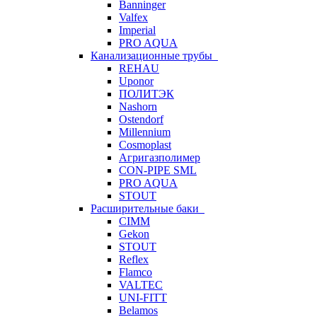
Banninger
Valfex
Imperial
PRO AQUA
Канализационные трубы
REHAU
Uponor
ПОЛИТЭК
Nashorn
Ostendorf
Millennium
Cosmoplast
Агригазполимер
CON-PIPE SML
PRO AQUA
STOUT
Расширительные баки
CIMM
Gekon
STOUT
Reflex
Flamco
VALTEC
UNI-FITT
Belamos