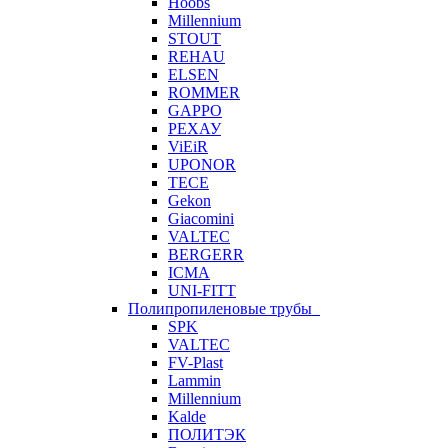
Hoobs
Millennium
STOUT
REHAU
ELSEN
ROMMER
GAPPO
РЕХАУ
ViEiR
UPONOR
TECE
Gekon
Giacomini
VALTEC
BERGERR
ICMA
UNI-FITT
Полипропиленовые трубы
SPK
VALTEC
FV-Plast
Lammin
Millennium
Kalde
ПОЛИТЭК