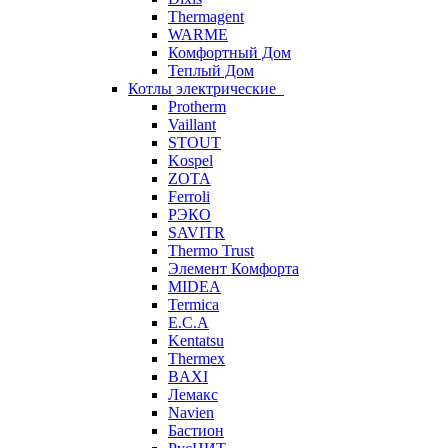
Thermagent
WARME
Комфортный Дом
Теплый Дом
Котлы электрические
Protherm
Vaillant
STOUT
Kospel
ZOTA
Ferroli
РЭКО
SAVITR
Thermo Trust
Элемент Комфорта
MIDEA
Termica
E.C.A
Kentatsu
Thermex
BAXI
Лемакс
Navien
Бастион