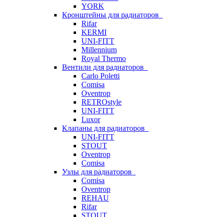
YORK
Кронштейны для радиаторов
Rifar
KERMI
UNI-FITT
Millennium
Royal Thermo
Вентили для радиаторов
Carlo Poletti
Comisa
Oventrop
RETROstyle
UNI-FITT
Luxor
Клапаны для радиаторов
UNI-FITT
STOUT
Oventrop
Comisa
Узлы для радиаторов
Comisa
Oventrop
REHAU
Rifar
STOUT