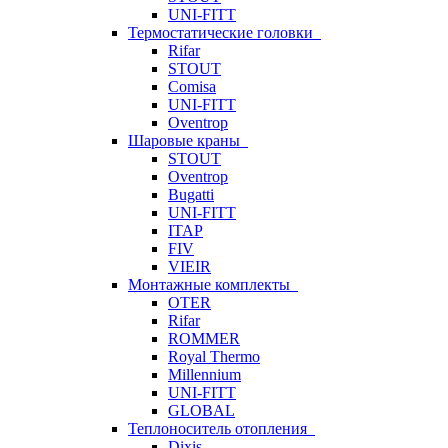
UNI-FITT
Термостатические головки
Rifar
STOUT
Comisa
UNI-FITT
Oventrop
Шаровые краны
STOUT
Oventrop
Bugatti
UNI-FITT
ITAP
FIV
VIEIR
Монтажные комплекты
OTER
Rifar
ROMMER
Royal Thermo
Millennium
UNI-FITT
GLOBAL
Теплоноситель отопления
Dixis