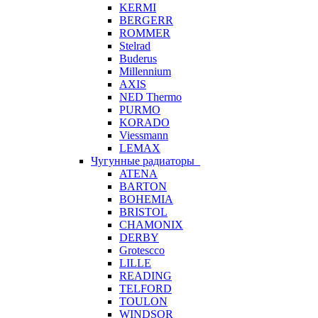
KERMI
BERGERR
ROMMER
Stelrad
Buderus
Millennium
AXIS
NED Thermo
PURMO
KORADO
Viessmann
LEMAX
Чугунные радиаторы
ATENA
BARTON
BOHEMIA
BRISTOL
CHAMONIX
DERBY
Grotescco
LILLE
READING
TELFORD
TOULON
WINDSOR