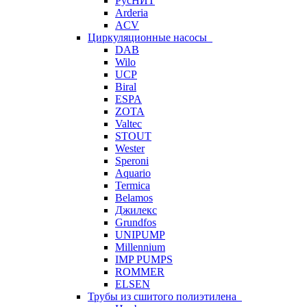
РусНИТ
Arderia
ACV
Циркуляционные насосы
DAB
Wilo
UCP
Biral
ESPA
ZOTA
Valtec
STOUT
Wester
Speroni
Aquario
Termica
Belamos
Джилекс
Grundfos
UNIPUMP
Millennium
IMP PUMPS
ROMMER
ELSEN
Трубы из сшитого полиэтилена