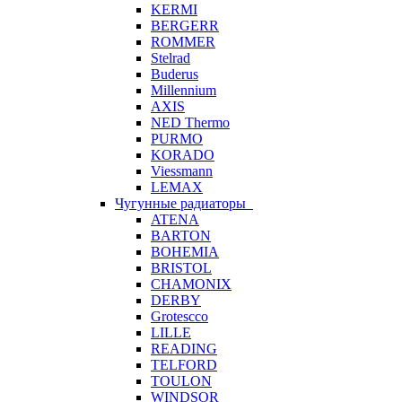
KERMI
BERGERR
ROMMER
Stelrad
Buderus
Millennium
AXIS
NED Thermo
PURMO
KORADO
Viessmann
LEMAX
Чугунные радиаторы
ATENA
BARTON
BOHEMIA
BRISTOL
CHAMONIX
DERBY
Grotescco
LILLE
READING
TELFORD
TOULON
WINDSOR