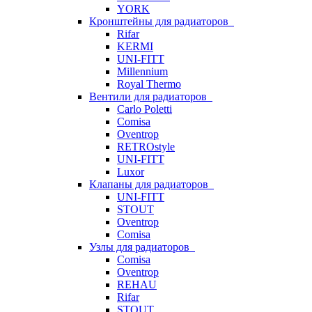
YORK
Кронштейны для радиаторов
Rifar
KERMI
UNI-FITT
Millennium
Royal Thermo
Вентили для радиаторов
Carlo Poletti
Comisa
Oventrop
RETROstyle
UNI-FITT
Luxor
Клапаны для радиаторов
UNI-FITT
STOUT
Oventrop
Comisa
Узлы для радиаторов
Comisa
Oventrop
REHAU
Rifar
STOUT