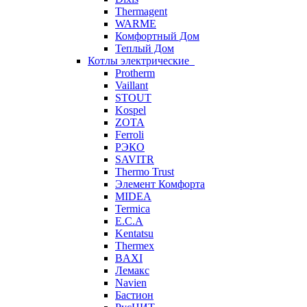
Thermagent
WARME
Комфортный Дом
Теплый Дом
Котлы электрические
Protherm
Vaillant
STOUT
Kospel
ZOTA
Ferroli
РЭКО
SAVITR
Thermo Trust
Элемент Комфорта
MIDEA
Termica
E.C.A
Kentatsu
Thermex
BAXI
Лемакс
Navien
Бастион