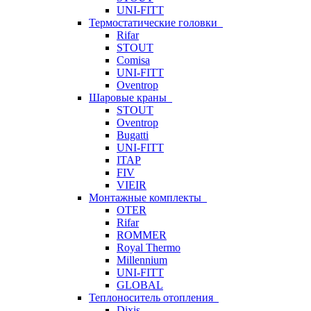
UNI-FITT
Термостатические головки
Rifar
STOUT
Comisa
UNI-FITT
Oventrop
Шаровые краны
STOUT
Oventrop
Bugatti
UNI-FITT
ITAP
FIV
VIEIR
Монтажные комплекты
OTER
Rifar
ROMMER
Royal Thermo
Millennium
UNI-FITT
GLOBAL
Теплоноситель отопления
Dixis