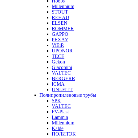
Hoobs
Millennium
STOUT
REHAU
ELSEN
ROMMER
GAPPO
РЕХАУ
ViEiR
UPONOR
TECE
Gekon
Giacomini
VALTEC
BERGERR
ICMA
UNI-FITT
Полипропиленовые трубы
SPK
VALTEC
FV-Plast
Lammin
Millennium
Kalde
ПОЛИТЭК