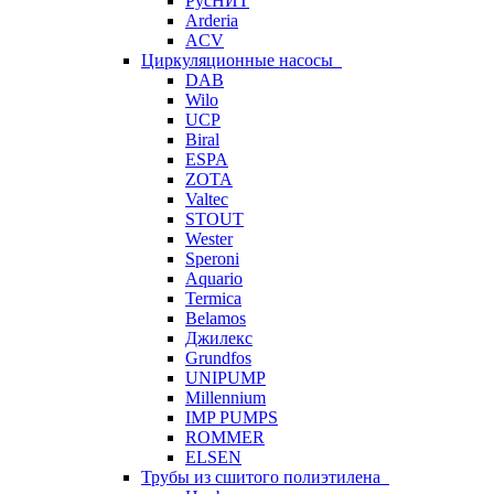
РусНИТ
Arderia
ACV
Циркуляционные насосы
DAB
Wilo
UCP
Biral
ESPA
ZOTA
Valtec
STOUT
Wester
Speroni
Aquario
Termica
Belamos
Джилекс
Grundfos
UNIPUMP
Millennium
IMP PUMPS
ROMMER
ELSEN
Трубы из сшитого полиэтилена