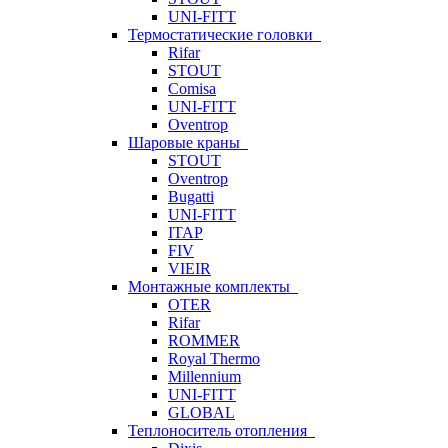
UNI-FITT
Термостатические головки
Rifar
STOUT
Comisa
UNI-FITT
Oventrop
Шаровые краны
STOUT
Oventrop
Bugatti
UNI-FITT
ITAP
FIV
VIEIR
Монтажные комплекты
OTER
Rifar
ROMMER
Royal Thermo
Millennium
UNI-FITT
GLOBAL
Теплоноситель отопления