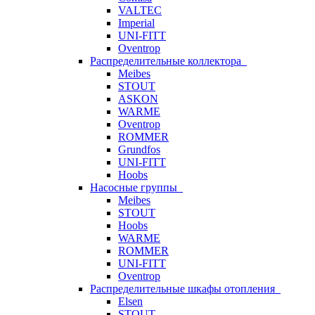
VALTEC
Imperial
UNI-FITT
Oventrop
Распределительные коллектора
Meibes
STOUT
ASKON
WARME
Oventrop
ROMMER
Grundfos
UNI-FITT
Hoobs
Насосные группы
Meibes
STOUT
Hoobs
WARME
ROMMER
UNI-FITT
Oventrop
Распределительные шкафы отопления
Elsen
STOUT