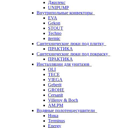
Джилекс
UNIPUMP
Внутрипольные конвекторы
EVA
Gekon
STOUT
Techno
itermic
Сантехнические люки под плитку
ПРАКТИКА
Сантехнические люки под покраску
ПРАКТИКА
Инсталляции для унитазов
OLI
TECE
VIEGA
Geberit
GROHE
Cersanit
Villeroy & Boch
AM.PM
Водяные полотенцесушители
Ника
Terminus
Energy