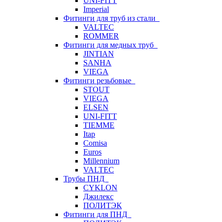
UNI-FITT
Imperial
Фитинги для труб из стали
VALTEC
ROMMER
Фитинги для медных труб
JINTIAN
SANHA
VIEGA
Фитинги резьбовые
STOUT
VIEGA
ELSEN
UNI-FITT
TIEMME
Itap
Comisa
Euros
Millennium
VALTEC
Трубы ПНД
CYKLON
Джилекс
ПОЛИТЭК
Фитинги для ПНД