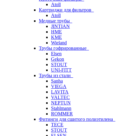
Atoll
Картриджи для фильтров
Atoll
Медные трубы
JINTIAN
HME
KME
Wieland
Трубы гофрированные
Elsen
Gekon
STOUT
UNI-FITT
Трубы из стали
Sanha
VIEGA
LAVITA
VALTEC
NEPTUN
Stahlmann
ROMMER
Фитинги для сшитого полиэтилена
TECE
STOUT
ELSEN