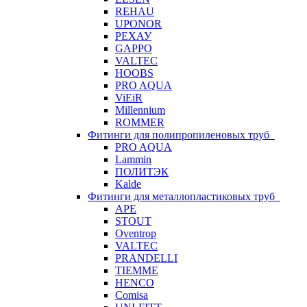
REHAU
UPONOR
РЕХАУ
GAPPO
VALTEC
HOOBS
PRO AQUA
ViEiR
Millennium
ROMMER
Фитинги для полипропиленовых труб
PRO AQUA
Lammin
ПОЛИТЭК
Kalde
Фитинги для металлопластиковых труб
APE
STOUT
Oventrop
VALTEC
PRANDELLI
TIEMME
HENCO
Comisa