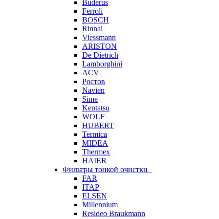
Buderus
Ferroli
BOSCH
Rinnai
Viessmann
ARISTON
De Dietrich
Lamborghini
ACV
Ростов
Navien
Sime
Kentatsu
WOLF
HUBERT
Termica
MIDEA
Thermex
HAIER
Фильтры тонкой очистки
FAR
ITAP
ELSEN
Millennium
Resideo Braukmann