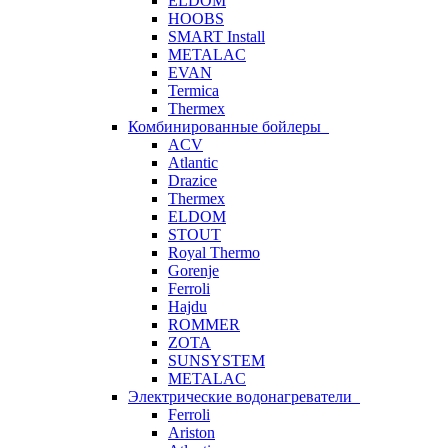
ELDOM
HOOBS
SMART Install
METALAC
EVAN
Termica
Thermex
Комбинированные бойлеры
ACV
Atlantic
Drazice
Thermex
ELDOM
STOUT
Royal Thermo
Gorenje
Ferroli
Hajdu
ROMMER
ZOTA
SUNSYSTEM
METALAC
Электрические водонагреватели
Ferroli
Ariston