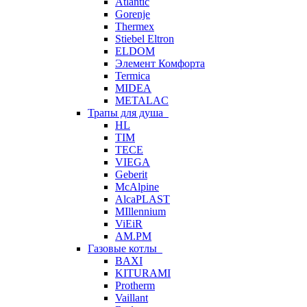
Atlantic
Gorenje
Thermex
Stiebel Eltron
ELDOM
Элемент Комфорта
Termica
MIDEA
METALAC
Трапы для душа
HL
TIM
TECE
VIEGA
Geberit
McAlpine
AlcaPLAST
MIllennium
ViEiR
AM.PM
Газовые котлы
BAXI
KITURAMI
Protherm
Vaillant