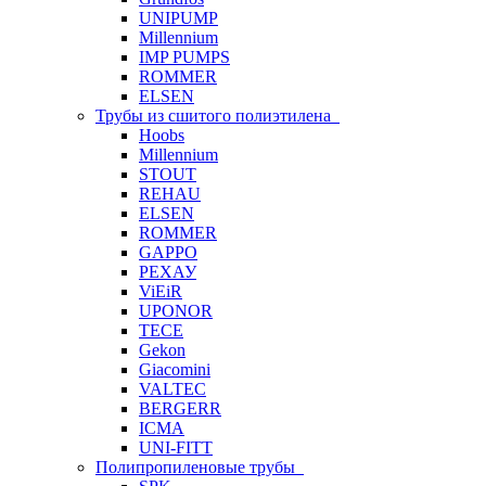
UNIPUMP
Millennium
IMP PUMPS
ROMMER
ELSEN
Трубы из сшитого полиэтилена
Hoobs
Millennium
STOUT
REHAU
ELSEN
ROMMER
GAPPO
РЕХАУ
ViEiR
UPONOR
TECE
Gekon
Giacomini
VALTEC
BERGERR
ICMA
UNI-FITT
Полипропиленовые трубы