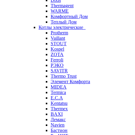
Dixis
Thermagent
WARME
Комфортный Дом
Теплый Дом
Котлы электрические
Protherm
Vaillant
STOUT
Kospel
ZOTA
Ferroli
РЭКО
SAVITR
Thermo Trust
Элемент Комфорта
MIDEA
Termica
E.C.A
Kentatsu
Thermex
BAXI
Лемакс
Navien
Бастион