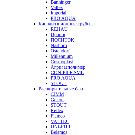
Banninger
Valfex
Imperial
PRO AQUA
Канализационные трубы
REHAU
Uponor
ПОЛИТЭК
Nashorn
Ostendorf
Millennium
Cosmoplast
Агригазполимер
CON-PIPE SML
PRO AQUA
STOUT
Расширительные баки
CIMM
Gekon
STOUT
Reflex
Flamco
VALTEC
UNI-FITT
Belamos