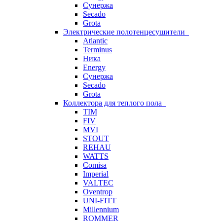
Сунержа
Secado
Grota
Электрические полотенцесушители
Atlantic
Terminus
Ника
Energy
Сунержа
Secado
Grota
Коллектора для теплого пола
TIM
FIV
MVI
STOUT
REHAU
WATTS
Comisa
Imperial
VALTEC
Oventrop
UNI-FITT
Millennium
ROMMER