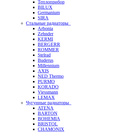
Теплоприбор
BILUX
Germanium
SIRA
Стальные радиаторы
Arbonia
Zehnder
KERMI
BERGERR
ROMMER
Stelrad
Buderus
Millennium
AXIS
NED Thermo
PURMO
KORADO
Viessmann
LEMAX
Чугунные радиаторы
ATENA
BARTON
BOHEMIA
BRISTOL
CHAMONIX