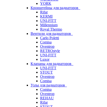
YORK
Кронштейны для радиаторов
Rifar
KERMI
UNI-FITT
Millennium
Royal Thermo
Вентили для радиаторов
Carlo Poletti
Comisa
Oventrop
RETROstyle
UNI-FITT
Luxor
Клапаны для радиаторов
UNI-FITT
STOUT
Oventrop
Comisa
Узлы для радиаторов
Comisa
Oventrop
REHAU
Rifar
STOUT