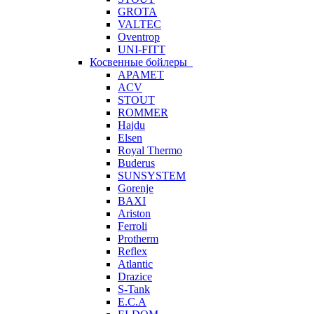
GROTA
VALTEC
Oventrop
UNI-FITT
Косвенные бойлеры
APAMET
ACV
STOUT
ROMMER
Hajdu
Elsen
Royal Thermo
Buderus
SUNSYSTEM
Gorenje
BAXI
Ariston
Ferroli
Protherm
Reflex
Atlantic
Drazice
S-Tank
E.C.A