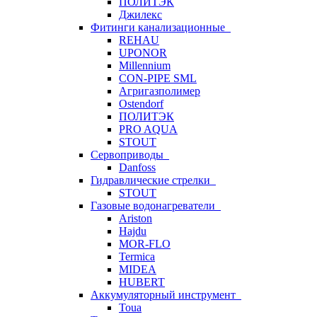
ПОЛИТЭК
Джилекс
Фитинги канализационные
REHAU
UPONOR
Millennium
CON-PIPE SML
Агригазполимер
Ostendorf
ПОЛИТЭК
PRO AQUA
STOUT
Сервоприводы
Danfoss
Гидравлические стрелки
STOUT
Газовые водонагреватели
Ariston
Hajdu
MOR-FLO
Termica
MIDEA
HUBERT
Аккумуляторный инструмент
Toua