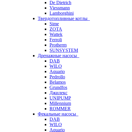
De Dietrich
Viessmann
Lamborghini
Твердотопливные котлы
Sime
ZOTA
Wattek
Ferroli
Protherm
SUNSYSTEM
Дренажные насосы
DAB
WILO
Aquario
Pedrollo
Belamos
Grundfos
Джилекс
UNIPUMP
Millennium
ROMMER
Фекальные насосы
DAB
WILO
Aquario