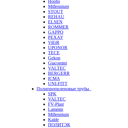
Hoobs
Millennium
STOUT
REHAU
ELSEN
ROMMER
GAPPO
РЕХАУ
ViEiR
UPONOR
TECE
Gekon
Giacomini
VALTEC
BERGERR
ICMA
UNI-FITT
Полипропиленовые трубы
SPK
VALTEC
FV-Plast
Lammin
Millennium
Kalde
ПОЛИТЭК