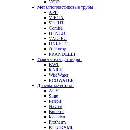
ViEiR
Металлопластиковые трубы
APE
VIEGA
STOUT
Comisa
HENCO
VALTEC
UNI-FITT
Oventrop
PRANDELLI
Умягчители для воды
BWT
RAIFIL
WiseWater
ECOWATER
Дизельные котлы
ACV
Sime
Ferroli
Navien
Buderus
Kentatsu
Protherm
KITURAMI