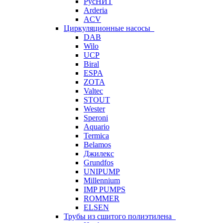
РусНИТ
Arderia
ACV
Циркуляционные насосы
DAB
Wilo
UCP
Biral
ESPA
ZOTA
Valtec
STOUT
Wester
Speroni
Aquario
Termica
Belamos
Джилекс
Grundfos
UNIPUMP
Millennium
IMP PUMPS
ROMMER
ELSEN
Трубы из сшитого полиэтилена