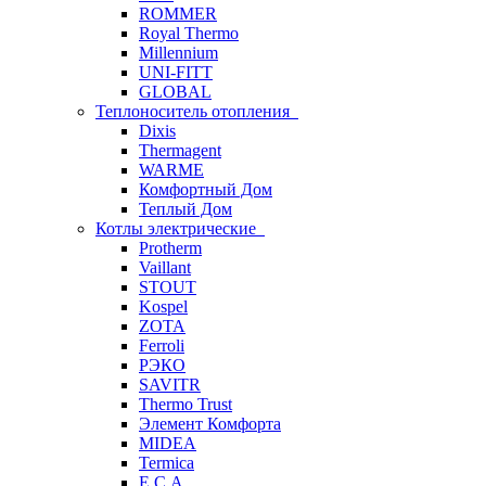
ROMMER
Royal Thermo
Millennium
UNI-FITT
GLOBAL
Теплоноситель отопления
Dixis
Thermagent
WARME
Комфортный Дом
Теплый Дом
Котлы электрические
Protherm
Vaillant
STOUT
Kospel
ZOTA
Ferroli
РЭКО
SAVITR
Thermo Trust
Элемент Комфорта
MIDEA
Termica
E.C.A