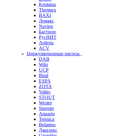
Kentatsu
Thermex
BAXI
Лемакс
Navien
Бастион
РусНИТ
Arderia
ACV
Циркуляционные насосы
DAB
Wilo
UCP
Biral
ESPA
ZOTA
Valtec
STOUT
Wester
Speroni
Aquario
Termica
Belamos
Джилекс
Grundfos