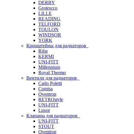
DERBY
Grotescco
LILLE
READING
TELFORD
TOULON
WINDSOR
YORK
Кронштейны для радиаторов
Rifar
KERMI
UNI-FITT
Millennium
Royal Thermo
Вентили для радиаторов
Carlo Poletti
Comisa
Oventrop
RETROstyle
UNI-FITT
Luxor
Клапаны для радиаторов
UNI-FITT
STOUT
Oventrop