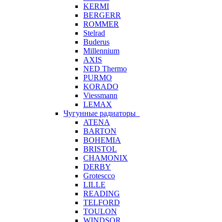
KERMI
BERGERR
ROMMER
Stelrad
Buderus
Millennium
AXIS
NED Thermo
PURMO
KORADO
Viessmann
LEMAX
Чугунные радиаторы
ATENA
BARTON
BOHEMIA
BRISTOL
CHAMONIX
DERBY
Grotescco
LILLE
READING
TELFORD
TOULON
WINDSOR