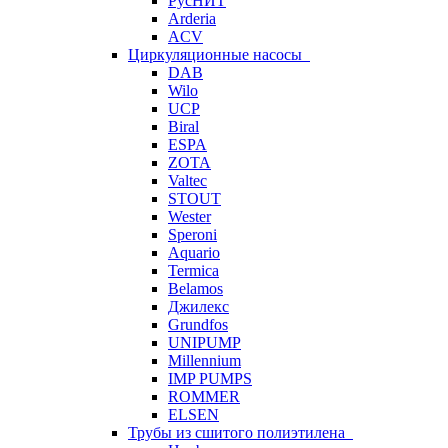
РусНИТ
Arderia
ACV
Циркуляционные насосы
DAB
Wilo
UCP
Biral
ESPA
ZOTA
Valtec
STOUT
Wester
Speroni
Aquario
Termica
Belamos
Джилекс
Grundfos
UNIPUMP
Millennium
IMP PUMPS
ROMMER
ELSEN
Трубы из сшитого полиэтилена