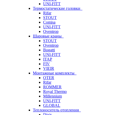
UNI-FITT
Термостатические головки
Rifar
STOUT
Comisa
UNI-FITT
Oventrop
Шаровые краны
STOUT
Oventrop
Bugatti
UNI-FITT
ITAP
FIV
VIEIR
Монтажные комплекты
OTER
Rifar
ROMMER
Royal Thermo
Millennium
UNI-FITT
GLOBAL
Теплоноситель отопления
Dixis