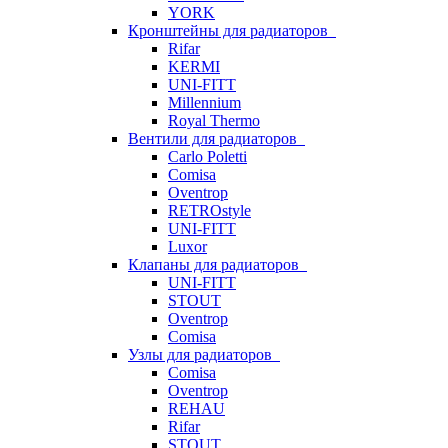
YORK
Кронштейны для радиаторов
Rifar
KERMI
UNI-FITT
Millennium
Royal Thermo
Вентили для радиаторов
Carlo Poletti
Comisa
Oventrop
RETROstyle
UNI-FITT
Luxor
Клапаны для радиаторов
UNI-FITT
STOUT
Oventrop
Comisa
Узлы для радиаторов
Comisa
Oventrop
REHAU
Rifar
STOUT