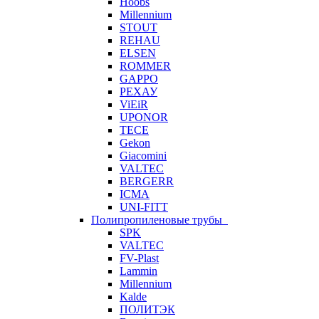
Hoobs
Millennium
STOUT
REHAU
ELSEN
ROMMER
GAPPO
РЕХАУ
ViEiR
UPONOR
TECE
Gekon
Giacomini
VALTEC
BERGERR
ICMA
UNI-FITT
Полипропиленовые трубы
SPK
VALTEC
FV-Plast
Lammin
Millennium
Kalde
ПОЛИТЭК