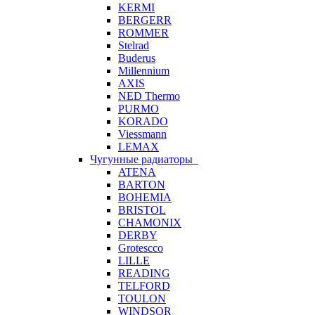
KERMI
BERGERR
ROMMER
Stelrad
Buderus
Millennium
AXIS
NED Thermo
PURMO
KORADO
Viessmann
LEMAX
Чугунные радиаторы
ATENA
BARTON
BOHEMIA
BRISTOL
CHAMONIX
DERBY
Grotescco
LILLE
READING
TELFORD
TOULON
WINDSOR