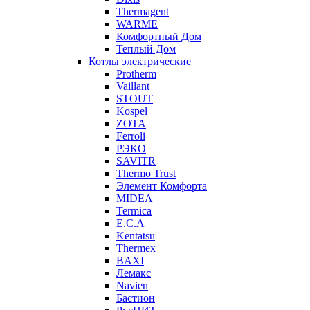
Thermagent
WARME
Комфортный Дом
Теплый Дом
Котлы электрические
Protherm
Vaillant
STOUT
Kospel
ZOTA
Ferroli
РЭКО
SAVITR
Thermo Trust
Элемент Комфорта
MIDEA
Termica
E.C.A
Kentatsu
Thermex
BAXI
Лемакс
Navien
Бастион