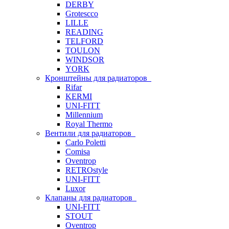
DERBY
Grotescco
LILLE
READING
TELFORD
TOULON
WINDSOR
YORK
Кронштейны для радиаторов
Rifar
KERMI
UNI-FITT
Millennium
Royal Thermo
Вентили для радиаторов
Carlo Poletti
Comisa
Oventrop
RETROstyle
UNI-FITT
Luxor
Клапаны для радиаторов
UNI-FITT
STOUT
Oventrop