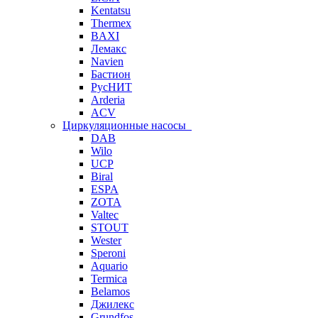
Kentatsu
Thermex
BAXI
Лемакс
Navien
Бастион
РусНИТ
Arderia
ACV
Циркуляционные насосы
DAB
Wilo
UCP
Biral
ESPA
ZOTA
Valtec
STOUT
Wester
Speroni
Aquario
Termica
Belamos
Джилекс
Grundfos