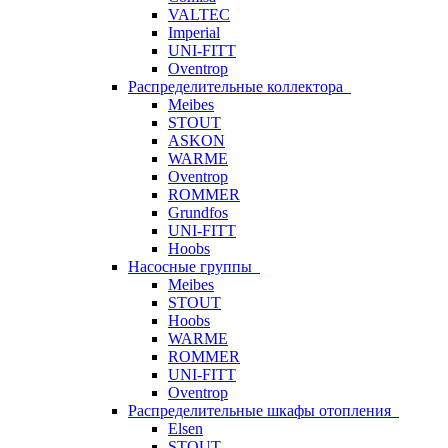
VALTEC
Imperial
UNI-FITT
Oventrop
Распределительные коллектора
Meibes
STOUT
ASKON
WARME
Oventrop
ROMMER
Grundfos
UNI-FITT
Hoobs
Насосные группы
Meibes
STOUT
Hoobs
WARME
ROMMER
UNI-FITT
Oventrop
Распределительные шкафы отопления
Elsen
STOUT