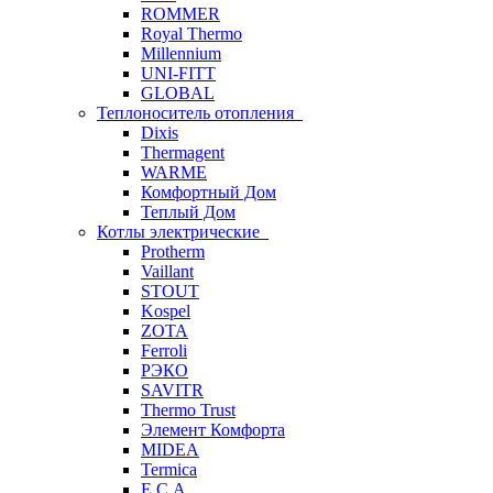
ROMMER
Royal Thermo
Millennium
UNI-FITT
GLOBAL
Теплоноситель отопления
Dixis
Thermagent
WARME
Комфортный Дом
Теплый Дом
Котлы электрические
Protherm
Vaillant
STOUT
Kospel
ZOTA
Ferroli
РЭКО
SAVITR
Thermo Trust
Элемент Комфорта
MIDEA
Termica
E.C.A