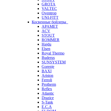
GROTA
VALTEC
Oventrop
UNI-FITT
Косвенные бойлеры
APAMET
ACV
STOUT
ROMMER
Hajdu
Elsen
Royal Thermo
Buderus
SUNSYSTEM
Gorenje
BAXI
Ariston
Ferroli
Protherm
Reflex
Atlantic
Drazice
S-Tank
E.C.A