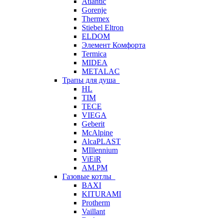
Atlantic
Gorenje
Thermex
Stiebel Eltron
ELDOM
Элемент Комфорта
Termica
MIDEA
METALAC
Трапы для душа
HL
TIM
TECE
VIEGA
Geberit
McAlpine
AlcaPLAST
MIllennium
ViEiR
AM.PM
Газовые котлы
BAXI
KITURAMI
Protherm
Vaillant