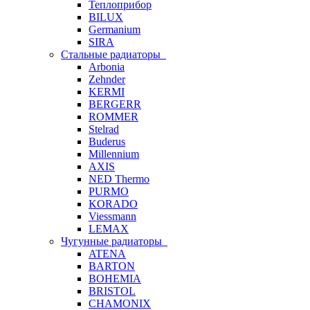
Теплоприбор
BILUX
Germanium
SIRA
Стальные радиаторы
Arbonia
Zehnder
KERMI
BERGERR
ROMMER
Stelrad
Buderus
Millennium
AXIS
NED Thermo
PURMO
KORADO
Viessmann
LEMAX
Чугунные радиаторы
ATENA
BARTON
BOHEMIA
BRISTOL
CHAMONIX