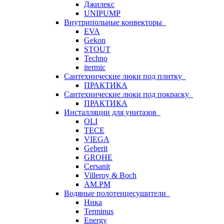
Джилекс
UNIPUMP
Внутрипольные конвекторы
EVA
Gekon
STOUT
Techno
itermic
Сантехнические люки под плитку
ПРАКТИКА
Сантехнические люки под покраску
ПРАКТИКА
Инсталляции для унитазов
OLI
TECE
VIEGA
Geberit
GROHE
Cersanit
Villeroy & Boch
AM.PM
Водяные полотенцесушители
Ника
Terminus
Energy