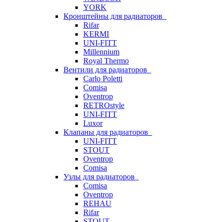
YORK
Кронштейны для радиаторов
Rifar
KERMI
UNI-FITT
Millennium
Royal Thermo
Вентили для радиаторов
Carlo Poletti
Comisa
Oventrop
RETROstyle
UNI-FITT
Luxor
Клапаны для радиаторов
UNI-FITT
STOUT
Oventrop
Comisa
Узлы для радиаторов
Comisa
Oventrop
REHAU
Rifar
STOUT