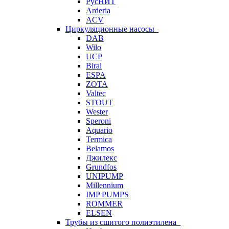
РусНИТ
Arderia
ACV
Циркуляционные насосы
DAB
Wilo
UCP
Biral
ESPA
ZOTA
Valtec
STOUT
Wester
Speroni
Aquario
Termica
Belamos
Джилекс
Grundfos
UNIPUMP
Millennium
IMP PUMPS
ROMMER
ELSEN
Трубы из сшитого полиэтилена