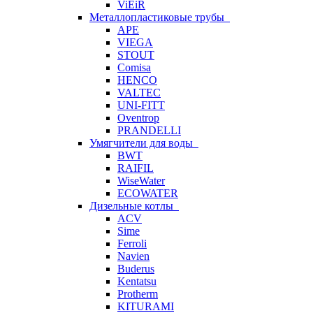
ViEiR
Металлопластиковые трубы
APE
VIEGA
STOUT
Comisa
HENCO
VALTEC
UNI-FITT
Oventrop
PRANDELLI
Умягчители для воды
BWT
RAIFIL
WiseWater
ECOWATER
Дизельные котлы
ACV
Sime
Ferroli
Navien
Buderus
Kentatsu
Protherm
KITURAMI