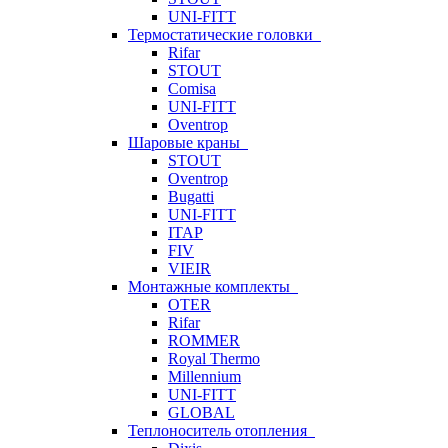
UNI-FITT
Термостатические головки
Rifar
STOUT
Comisa
UNI-FITT
Oventrop
Шаровые краны
STOUT
Oventrop
Bugatti
UNI-FITT
ITAP
FIV
VIEIR
Монтажные комплекты
OTER
Rifar
ROMMER
Royal Thermo
Millennium
UNI-FITT
GLOBAL
Теплоноситель отопления