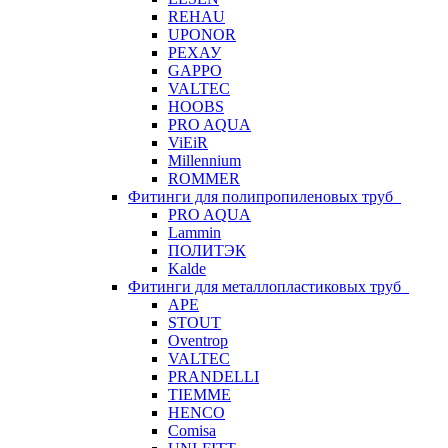
REHAU
UPONOR
РЕХАУ
GAPPO
VALTEC
HOOBS
PRO AQUA
ViEiR
Millennium
ROMMER
Фитинги для полипропиленовых труб
PRO AQUA
Lammin
ПОЛИТЭК
Kalde
Фитинги для металлопластиковых труб
APE
STOUT
Oventrop
VALTEC
PRANDELLI
TIEMME
HENCO
Comisa