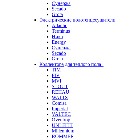
Сунержа
Secado
Grota
Электрические полотенцесушители
Atlantic
Terminus
Ника
Energy
Сунержа
Secado
Grota
Коллектора для теплого пола
TIM
FIV
MVI
STOUT
REHAU
WATTS
Comisa
Imperial
VALTEC
Oventrop
UNI-FITT
Millennium
ROMMER