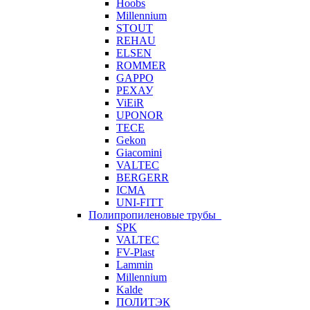
Hoobs
Millennium
STOUT
REHAU
ELSEN
ROMMER
GAPPO
РЕХАУ
ViEiR
UPONOR
TECE
Gekon
Giacomini
VALTEC
BERGERR
ICMA
UNI-FITT
Полипропиленовые трубы
SPK
VALTEC
FV-Plast
Lammin
Millennium
Kalde
ПОЛИТЭК