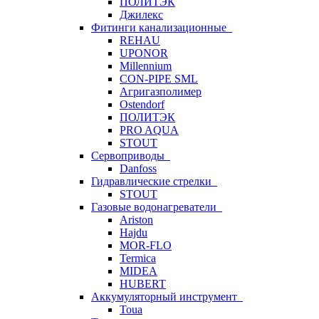
ПОЛИТЭК
Джилекс
Фитинги канализационные
REHAU
UPONOR
Millennium
CON-PIPE SML
Агригазполимер
Ostendorf
ПОЛИТЭК
PRO AQUA
STOUT
Сервоприводы
Danfoss
Гидравлические стрелки
STOUT
Газовые водонагреватели
Ariston
Hajdu
MOR-FLO
Termica
MIDEA
HUBERT
Аккумуляторный инструмент
Toua