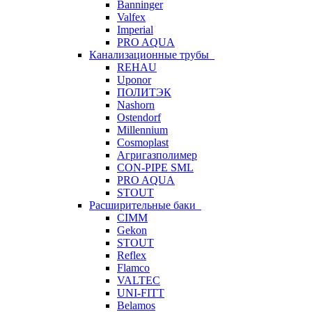
Banninger
Valfex
Imperial
PRO AQUA
Канализационные трубы
REHAU
Uponor
ПОЛИТЭК
Nashorn
Ostendorf
Millennium
Cosmoplast
Агригазполимер
CON-PIPE SML
PRO AQUA
STOUT
Расширительные баки
CIMM
Gekon
STOUT
Reflex
Flamco
VALTEC
UNI-FITT
Belamos