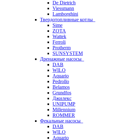
De Dietrich
Viessmann
Lamborghini
Твердотопливные котлы
Sime
ZOTA
Wattek
Ferroli
Protherm
SUNSYSTEM
Дренажные насосы
DAB
WILO
Aquario
Pedrollo
Belamos
Grundfos
Джилекс
UNIPUMP
Millennium
ROMMER
Фекальные насосы
DAB
WILO
Aquario