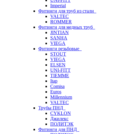
UNI-FITT
Imperial
Фитинги для труб из стали
VALTEC
ROMMER
Фитинги для медных труб
JINTIAN
SANHA
VIEGA
Фитинги резьбовые
STOUT
VIEGA
ELSEN
UNI-FITT
TIEMME
Itap
Comisa
Euros
Millennium
VALTEC
Трубы ПНД
CYKLON
Джилекс
ПОЛИТЭК
Фитинги для ПНД