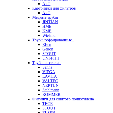
Atoll
Картриджи для фильтров
Atoll
Медные трубы
JINTIAN
HME
KME
Wieland
Трубы гофрированные
Elsen
Gekon
STOUT
UNI-FITT
Трубы из стали
Sanha
VIEGA
LAVITA
VALTEC
NEPTUN
Stahlmann
ROMMER
Фитинги для сшитого полиэтилена
TECE
STOUT
ELSEN