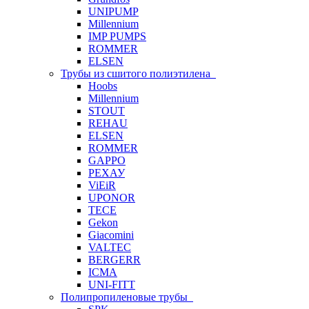
UNIPUMP
Millennium
IMP PUMPS
ROMMER
ELSEN
Трубы из сшитого полиэтилена
Hoobs
Millennium
STOUT
REHAU
ELSEN
ROMMER
GAPPO
РЕХАУ
ViEiR
UPONOR
TECE
Gekon
Giacomini
VALTEC
BERGERR
ICMA
UNI-FITT
Полипропиленовые трубы