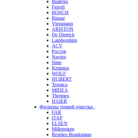
Buderus
Ferroli
BOSCH
Rinnai
Viessmann
ARISTON
De Dietrich
Lamborghini
ACV
Ростов
Navien
Sime
Kentatsu
WOLF
HUBERT
Termica
MIDEA
Thermex
HAIER
Фильтры тонкой очистки
FAR
ITAP
ELSEN
Millennium
Resideo Braukmann