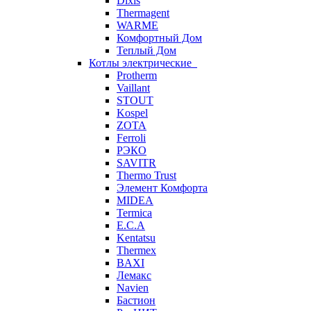
Dixis
Thermagent
WARME
Комфортный Дом
Теплый Дом
Котлы электрические
Protherm
Vaillant
STOUT
Kospel
ZOTA
Ferroli
РЭКО
SAVITR
Thermo Trust
Элемент Комфорта
MIDEA
Termica
E.C.A
Kentatsu
Thermex
BAXI
Лемакс
Navien
Бастион