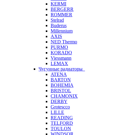
KERMI
BERGERR
ROMMER
Stelrad
Buderus
Millennium
AXIS
NED Thermo
PURMO
KORADO
Viessmann
LEMAX
Чугунные радиаторы
ATENA
BARTON
BOHEMIA
BRISTOL
CHAMONIX
DERBY
Grotescco
LILLE
READING
TELFORD
TOULON
WINDSOR