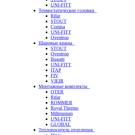
UNI-FITT
Термостатические головки
Rifar
STOUT
Comisa
UNI-FITT
Oventrop
Шаровые краны
STOUT
Oventrop
Bugatti
UNI-FITT
ITAP
FIV
VIEIR
Монтажные комплекты
OTER
Rifar
ROMMER
Royal Thermo
Millennium
UNI-FITT
GLOBAL
Теплоноситель отопления