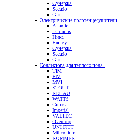
Сунержа
Secado
Grota
Электрические полотенцесушители
Atlantic
Terminus
Ника
Energy
Сунержа
Secado
Grota
Коллектора для теплого пола
TIM
FIV
MVI
STOUT
REHAU
WATTS
Comisa
Imperial
VALTEC
Oventrop
UNI-FITT
Millennium
ROMMER