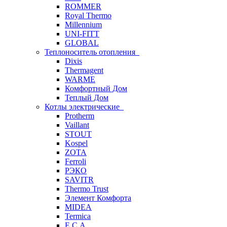
ROMMER
Royal Thermo
Millennium
UNI-FITT
GLOBAL
Теплоноситель отопления
Dixis
Thermagent
WARME
Комфортный Дом
Теплый Дом
Котлы электрические
Protherm
Vaillant
STOUT
Kospel
ZOTA
Ferroli
РЭКО
SAVITR
Thermo Trust
Элемент Комфорта
MIDEA
Termica
E.C.A