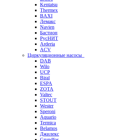
Kentatsu
Thermex
BAXI
Лемакс
Navien
Бастион
РусНИТ
Arderia
ACV
Циркуляционные насосы
DAB
Wilo
UCP
Biral
ESPA
ZOTA
Valtec
STOUT
Wester
Speroni
Aquario
Termica
Belamos
Джилекс
Grundfos