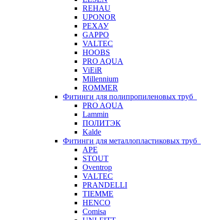
REHAU
UPONOR
РЕХАУ
GAPPO
VALTEC
HOOBS
PRO AQUA
ViEiR
Millennium
ROMMER
Фитинги для полипропиленовых труб
PRO AQUA
Lammin
ПОЛИТЭК
Kalde
Фитинги для металлопластиковых труб
APE
STOUT
Oventrop
VALTEC
PRANDELLI
TIEMME
HENCO
Comisa