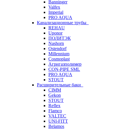
Banninger
Valfex
Imperial
PRO AQUA
Канализационные трубы
REHAU
Uponor
ПОЛИТЭК
Nashorn
Ostendorf
Millennium
Cosmoplast
Агригазполимер
CON-PIPE SML
PRO AQUA
STOUT
Расширительные баки
CIMM
Gekon
STOUT
Reflex
Flamco
VALTEC
UNI-FITT
Belamos