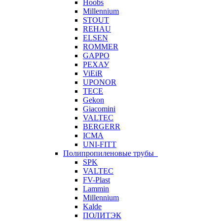
Hoobs
Millennium
STOUT
REHAU
ELSEN
ROMMER
GAPPO
РЕХАУ
ViEiR
UPONOR
TECE
Gekon
Giacomini
VALTEC
BERGERR
ICMA
UNI-FITT
Полипропиленовые трубы
SPK
VALTEC
FV-Plast
Lammin
Millennium
Kalde
ПОЛИТЭК