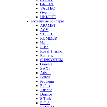
GROTA
VALTEC
Oventrop
UNI-FITT
Косвенные бойлеры
APAMET
ACV
STOUT
ROMMER
Hajdu
Elsen
Royal Thermo
Buderus
SUNSYSTEM
Gorenje
BAXI
Ariston
Ferroli
Protherm
Reflex
Atlantic
Drazice
S-Tank
E.C.A