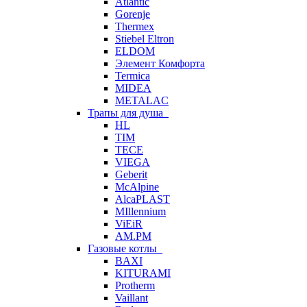
Atlantic
Gorenje
Thermex
Stiebel Eltron
ELDOM
Элемент Комфорта
Termica
MIDEA
METALAC
Трапы для душа
HL
TIM
TECE
VIEGA
Geberit
McAlpine
AlcaPLAST
MIllennium
ViEiR
AM.PM
Газовые котлы
BAXI
KITURAMI
Protherm
Vaillant