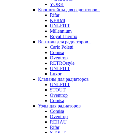
YORK
Кронштейны для радиаторов
Rifar
KERMI
UNI-FITT
Millennium
Royal Thermo
Вентили для радиаторов
Carlo Poletti
Comisa
Oventrop
RETROstyle
UNI-FITT
Luxor
Клапаны для радиаторов
UNI-FITT
STOUT
Oventrop
Comisa
Узлы для радиаторов
Comisa
Oventrop
REHAU
Rifar
STOUT