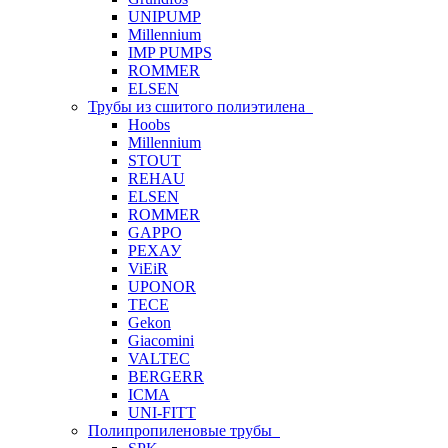
UNIPUMP
Millennium
IMP PUMPS
ROMMER
ELSEN
Трубы из сшитого полиэтилена
Hoobs
Millennium
STOUT
REHAU
ELSEN
ROMMER
GAPPO
РЕХАУ
ViEiR
UPONOR
TECE
Gekon
Giacomini
VALTEC
BERGERR
ICMA
UNI-FITT
Полипропиленовые трубы