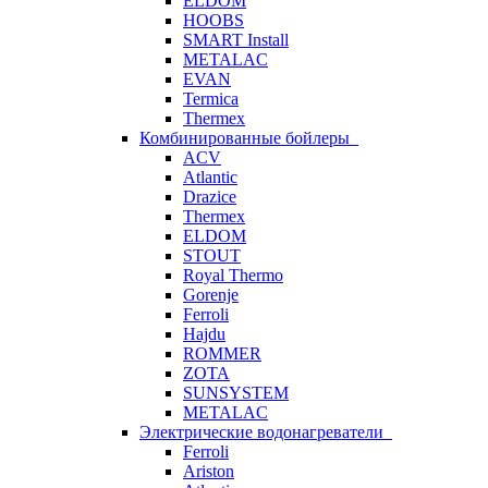
ELDOM
HOOBS
SMART Install
METALAC
EVAN
Termica
Thermex
Комбинированные бойлеры
ACV
Atlantic
Drazice
Thermex
ELDOM
STOUT
Royal Thermo
Gorenje
Ferroli
Hajdu
ROMMER
ZOTA
SUNSYSTEM
METALAC
Электрические водонагреватели
Ferroli
Ariston