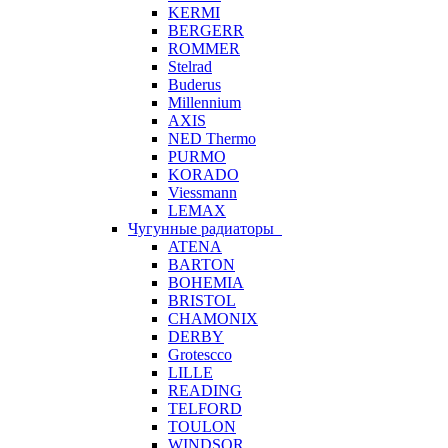
KERMI
BERGERR
ROMMER
Stelrad
Buderus
Millennium
AXIS
NED Thermo
PURMO
KORADO
Viessmann
LEMAX
Чугунные радиаторы
ATENA
BARTON
BOHEMIA
BRISTOL
CHAMONIX
DERBY
Grotescco
LILLE
READING
TELFORD
TOULON
WINDSOR