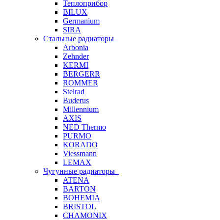
Теплоприбор
BILUX
Germanium
SIRA
Стальные радиаторы
Arbonia
Zehnder
KERMI
BERGERR
ROMMER
Stelrad
Buderus
Millennium
AXIS
NED Thermo
PURMO
KORADO
Viessmann
LEMAX
Чугунные радиаторы
ATENA
BARTON
BOHEMIA
BRISTOL
CHAMONIX