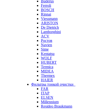
Buderus
Ferroli
BOSCH
Rinnai
Viessmann
ARISTON
De Dietrich
Lamborghini
ACV
Ростов
Navien
Sime
Kentatsu
WOLF
HUBERT
Termica
MIDEA
Thermex
HAIER
Фильтры тонкой очистки
FAR
ITAP
ELSEN
Millennium
Resideo Braukmann