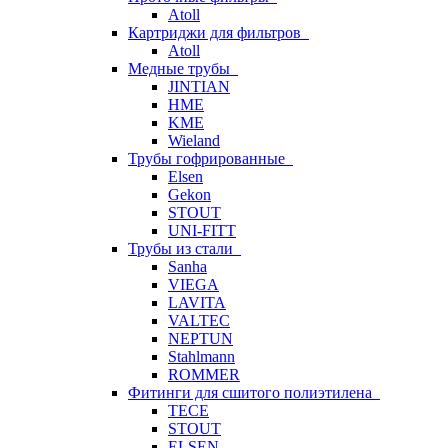
Atoll
Картриджи для фильтров
Atoll
Медные трубы
JINTIAN
HME
KME
Wieland
Трубы гофрированные
Elsen
Gekon
STOUT
UNI-FITT
Трубы из стали
Sanha
VIEGA
LAVITA
VALTEC
NEPTUN
Stahlmann
ROMMER
Фитинги для сшитого полиэтилена
TECE
STOUT
ELSEN