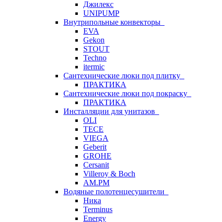
Джилекс
UNIPUMP
Внутрипольные конвекторы
EVA
Gekon
STOUT
Techno
itermic
Сантехнические люки под плитку
ПРАКТИКА
Сантехнические люки под покраску
ПРАКТИКА
Инсталляции для унитазов
OLI
TECE
VIEGA
Geberit
GROHE
Cersanit
Villeroy & Boch
AM.PM
Водяные полотенцесушители
Ника
Terminus
Energy