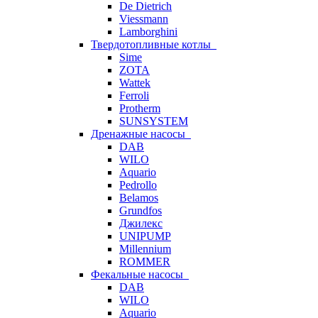
De Dietrich
Viessmann
Lamborghini
Твердотопливные котлы
Sime
ZOTA
Wattek
Ferroli
Protherm
SUNSYSTEM
Дренажные насосы
DAB
WILO
Aquario
Pedrollo
Belamos
Grundfos
Джилекс
UNIPUMP
Millennium
ROMMER
Фекальные насосы
DAB
WILO
Aquario