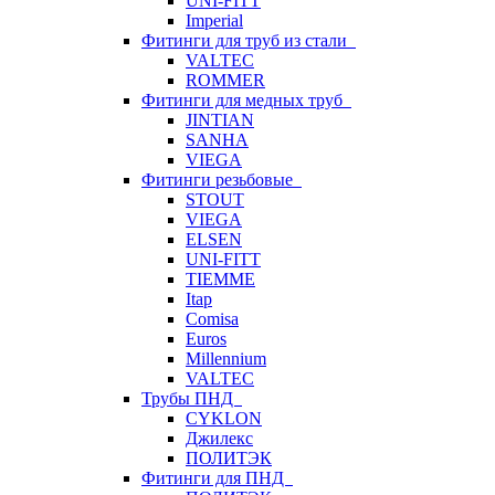
UNI-FITT
Imperial
Фитинги для труб из стали
VALTEC
ROMMER
Фитинги для медных труб
JINTIAN
SANHA
VIEGA
Фитинги резьбовые
STOUT
VIEGA
ELSEN
UNI-FITT
TIEMME
Itap
Comisa
Euros
Millennium
VALTEC
Трубы ПНД
CYKLON
Джилекс
ПОЛИТЭК
Фитинги для ПНД