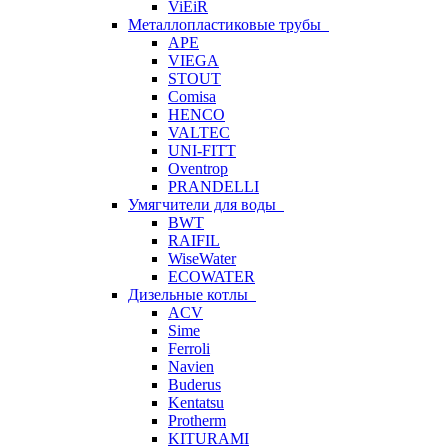
ViEiR
Металлопластиковые трубы
APE
VIEGA
STOUT
Comisa
HENCO
VALTEC
UNI-FITT
Oventrop
PRANDELLI
Умягчители для воды
BWT
RAIFIL
WiseWater
ECOWATER
Дизельные котлы
ACV
Sime
Ferroli
Navien
Buderus
Kentatsu
Protherm
KITURAMI