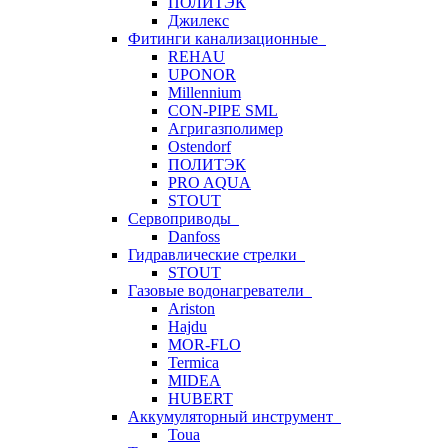
ПОЛИТЭК
Джилекс
Фитинги канализационные
REHAU
UPONOR
Millennium
CON-PIPE SML
Агригазполимер
Ostendorf
ПОЛИТЭК
PRO AQUA
STOUT
Сервоприводы
Danfoss
Гидравлические стрелки
STOUT
Газовые водонагреватели
Ariston
Hajdu
MOR-FLO
Termica
MIDEA
HUBERT
Аккумуляторный инструмент
Toua