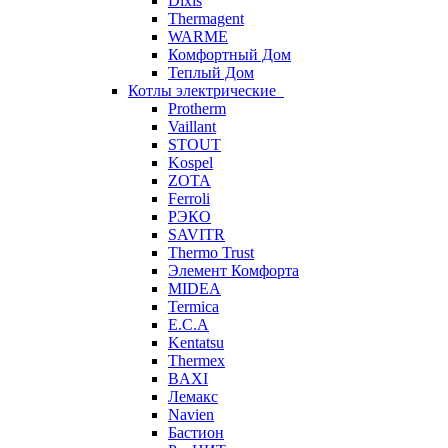
Dixis
Thermagent
WARME
Комфортный Дом
Теплый Дом
Котлы электрические
Protherm
Vaillant
STOUT
Kospel
ZOTA
Ferroli
РЭКО
SAVITR
Thermo Trust
Элемент Комфорта
MIDEA
Termica
E.C.A
Kentatsu
Thermex
BAXI
Лемакс
Navien
Бастион