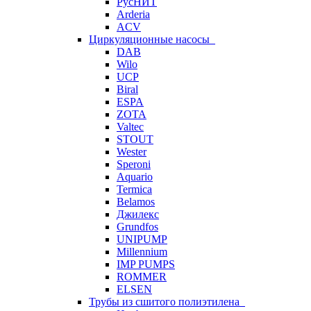
РусНИТ
Arderia
ACV
Циркуляционные насосы
DAB
Wilo
UCP
Biral
ESPA
ZOTA
Valtec
STOUT
Wester
Speroni
Aquario
Termica
Belamos
Джилекс
Grundfos
UNIPUMP
Millennium
IMP PUMPS
ROMMER
ELSEN
Трубы из сшитого полиэтилена