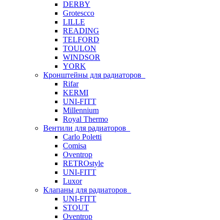
DERBY
Grotescco
LILLE
READING
TELFORD
TOULON
WINDSOR
YORK
Кронштейны для радиаторов
Rifar
KERMI
UNI-FITT
Millennium
Royal Thermo
Вентили для радиаторов
Carlo Poletti
Comisa
Oventrop
RETROstyle
UNI-FITT
Luxor
Клапаны для радиаторов
UNI-FITT
STOUT
Oventrop