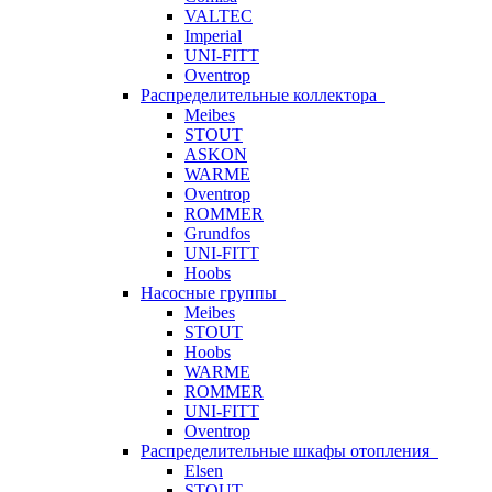
VALTEC
Imperial
UNI-FITT
Oventrop
Распределительные коллектора
Meibes
STOUT
ASKON
WARME
Oventrop
ROMMER
Grundfos
UNI-FITT
Hoobs
Насосные группы
Meibes
STOUT
Hoobs
WARME
ROMMER
UNI-FITT
Oventrop
Распределительные шкафы отопления
Elsen
STOUT