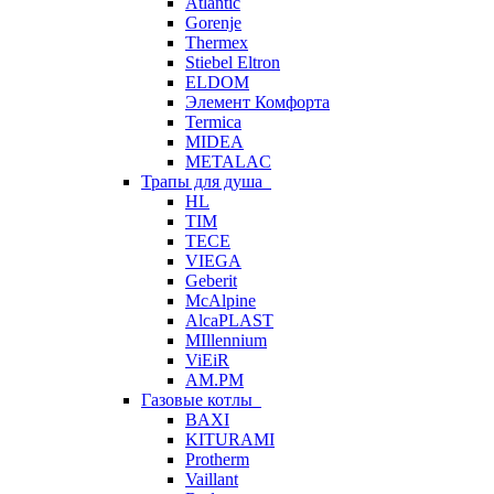
Atlantic
Gorenje
Thermex
Stiebel Eltron
ELDOM
Элемент Комфорта
Termica
MIDEA
METALAC
Трапы для душа
HL
TIM
TECE
VIEGA
Geberit
McAlpine
AlcaPLAST
MIllennium
ViEiR
AM.PM
Газовые котлы
BAXI
KITURAMI
Protherm
Vaillant