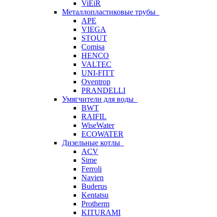
ViEiR
Металлопластиковые трубы
APE
VIEGA
STOUT
Comisa
HENCO
VALTEC
UNI-FITT
Oventrop
PRANDELLI
Умягчители для воды
BWT
RAIFIL
WiseWater
ECOWATER
Дизельные котлы
ACV
Sime
Ferroli
Navien
Buderus
Kentatsu
Protherm
KITURAMI