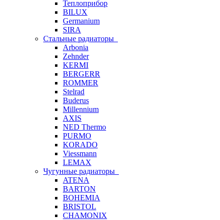
Теплоприбор
BILUX
Germanium
SIRA
Стальные радиаторы
Arbonia
Zehnder
KERMI
BERGERR
ROMMER
Stelrad
Buderus
Millennium
AXIS
NED Thermo
PURMO
KORADO
Viessmann
LEMAX
Чугунные радиаторы
ATENA
BARTON
BOHEMIA
BRISTOL
CHAMONIX