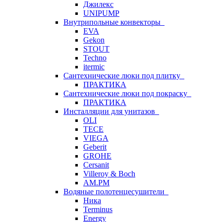
Джилекс
UNIPUMP
Внутрипольные конвекторы
EVA
Gekon
STOUT
Techno
itermic
Сантехнические люки под плитку
ПРАКТИКА
Сантехнические люки под покраску
ПРАКТИКА
Инсталляции для унитазов
OLI
TECE
VIEGA
Geberit
GROHE
Cersanit
Villeroy & Boch
AM.PM
Водяные полотенцесушители
Ника
Terminus
Energy