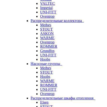
VALTEC
Imperial
UNI-FITT
Oventrop
Распределительные коллектора
Meibes
STOUT
ASKON
WARME
Oventrop
ROMMER
Grundfos
UNI-FITT
Hoobs
Насосные группы
Meibes
STOUT
Hoobs
WARME
ROMMER
UNI-FITT
Oventrop
Распределительные шкафы отопления
Elsen
STOUT