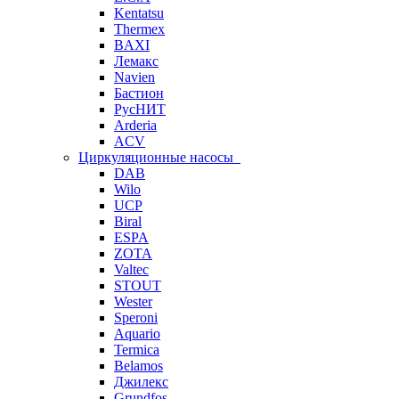
Kentatsu
Thermex
BAXI
Лемакс
Navien
Бастион
РусНИТ
Arderia
ACV
Циркуляционные насосы
DAB
Wilo
UCP
Biral
ESPA
ZOTA
Valtec
STOUT
Wester
Speroni
Aquario
Termica
Belamos
Джилекс
Grundfos