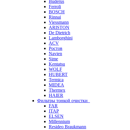
Buderus
Ferroli
BOSCH
Rinnai
Viessmann
ARISTON
De Dietrich
Lamborghini
ACV
Ростов
Navien
Sime
Kentatsu
WOLF
HUBERT
Termica
MIDEA
Thermex
HAIER
Фильтры тонкой очистки
FAR
ITAP
ELSEN
Millennium
Resideo Braukmann