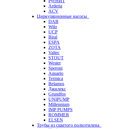
РусНИТ
Arderia
ACV
Циркуляционные насосы
DAB
Wilo
UCP
Biral
ESPA
ZOTA
Valtec
STOUT
Wester
Speroni
Aquario
Termica
Belamos
Джилекс
Grundfos
UNIPUMP
Millennium
IMP PUMPS
ROMMER
ELSEN
Трубы из сшитого полиэтилена