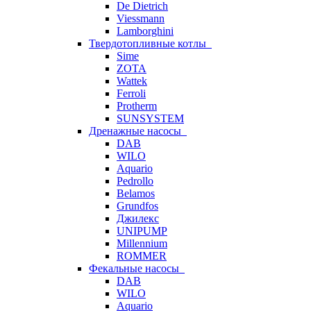
De Dietrich
Viessmann
Lamborghini
Твердотопливные котлы
Sime
ZOTA
Wattek
Ferroli
Protherm
SUNSYSTEM
Дренажные насосы
DAB
WILO
Aquario
Pedrollo
Belamos
Grundfos
Джилекс
UNIPUMP
Millennium
ROMMER
Фекальные насосы
DAB
WILO
Aquario