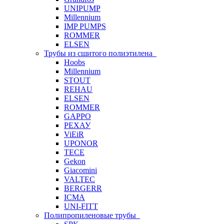
UNIPUMP
Millennium
IMP PUMPS
ROMMER
ELSEN
Трубы из сшитого полиэтилена
Hoobs
Millennium
STOUT
REHAU
ELSEN
ROMMER
GAPPO
РЕХАУ
ViEiR
UPONOR
TECE
Gekon
Giacomini
VALTEC
BERGERR
ICMA
UNI-FITT
Полипропиленовые трубы