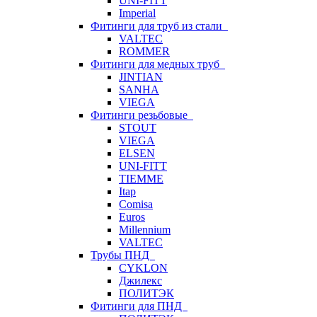
UNI-FITT
Imperial
Фитинги для труб из стали
VALTEC
ROMMER
Фитинги для медных труб
JINTIAN
SANHA
VIEGA
Фитинги резьбовые
STOUT
VIEGA
ELSEN
UNI-FITT
TIEMME
Itap
Comisa
Euros
Millennium
VALTEC
Трубы ПНД
CYKLON
Джилекс
ПОЛИТЭК
Фитинги для ПНД