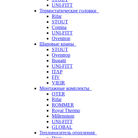
UNI-FITT
Термостатические головки
Rifar
STOUT
Comisa
UNI-FITT
Oventrop
Шаровые краны
STOUT
Oventrop
Bugatti
UNI-FITT
ITAP
FIV
VIEIR
Монтажные комплекты
OTER
Rifar
ROMMER
Royal Thermo
Millennium
UNI-FITT
GLOBAL
Теплоноситель отопления