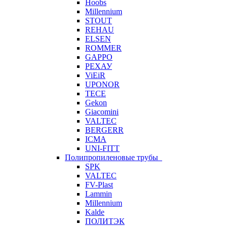
Hoobs
Millennium
STOUT
REHAU
ELSEN
ROMMER
GAPPO
РЕХАУ
ViEiR
UPONOR
TECE
Gekon
Giacomini
VALTEC
BERGERR
ICMA
UNI-FITT
Полипропиленовые трубы
SPK
VALTEC
FV-Plast
Lammin
Millennium
Kalde
ПОЛИТЭК