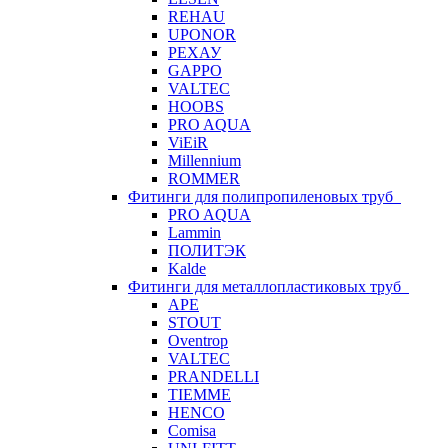
REHAU
UPONOR
РЕХАУ
GAPPO
VALTEC
HOOBS
PRO AQUA
ViEiR
Millennium
ROMMER
Фитинги для полипропиленовых труб
PRO AQUA
Lammin
ПОЛИТЭК
Kalde
Фитинги для металлопластиковых труб
APE
STOUT
Oventrop
VALTEC
PRANDELLI
TIEMME
HENCO
Comisa