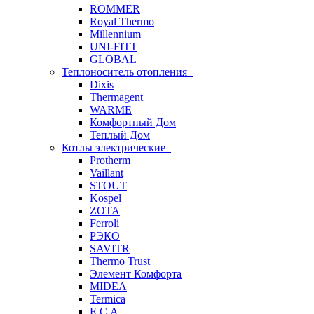
ROMMER
Royal Thermo
Millennium
UNI-FITT
GLOBAL
Теплоноситель отопления
Dixis
Thermagent
WARME
Комфортный Дом
Теплый Дом
Котлы электрические
Protherm
Vaillant
STOUT
Kospel
ZOTA
Ferroli
РЭКО
SAVITR
Thermo Trust
Элемент Комфорта
MIDEA
Termica
E.C.A