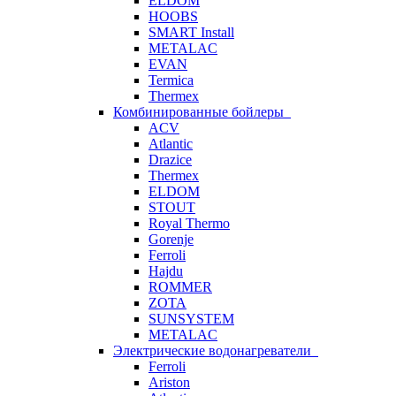
ELDOM
HOOBS
SMART Install
METALAC
EVAN
Termica
Thermex
Комбинированные бойлеры
ACV
Atlantic
Drazice
Thermex
ELDOM
STOUT
Royal Thermo
Gorenje
Ferroli
Hajdu
ROMMER
ZOTA
SUNSYSTEM
METALAC
Электрические водонагреватели
Ferroli
Ariston