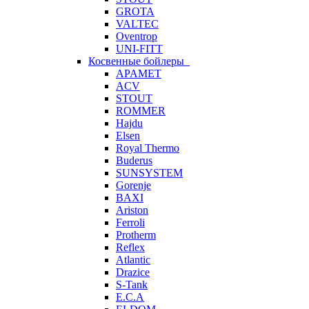
GROTA
VALTEC
Oventrop
UNI-FITT
Косвенные бойлеры
APAMET
ACV
STOUT
ROMMER
Hajdu
Elsen
Royal Thermo
Buderus
SUNSYSTEM
Gorenje
BAXI
Ariston
Ferroli
Protherm
Reflex
Atlantic
Drazice
S-Tank
E.C.A