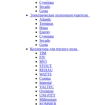
Сунержа
Secado
Grota
Электрические полотенцесушители
Atlantic
Terminus
Ника
Energy
Сунержа
Secado
Grota
Коллектора для теплого пола
TIM
FIV
MVI
STOUT
REHAU
WATTS
Comisa
Imperial
VALTEC
Oventrop
UNI-FITT
Millennium
ROMMER