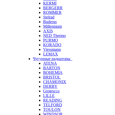
KERMI
BERGERR
ROMMER
Stelrad
Buderus
Millennium
AXIS
NED Thermo
PURMO
KORADO
Viessmann
LEMAX
Чугунные радиаторы
ATENA
BARTON
BOHEMIA
BRISTOL
CHAMONIX
DERBY
Grotescco
LILLE
READING
TELFORD
TOULON
WINDSOR