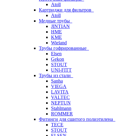
Atoll
Картриджи для фильтров
Atoll
Медные трубы
JINTIAN
HME
KME
Wieland
Трубы гофрированные
Elsen
Gekon
STOUT
UNI-FITT
Трубы из стали
Sanha
VIEGA
LAVITA
VALTEC
NEPTUN
Stahlmann
ROMMER
Фитинги для сшитого полиэтилена
TECE
STOUT
ELSEN