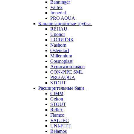
Banninger
Valfex
Imperial
PRO AQUA
Канализационные трубы
REHAU
Uponor
ПОЛИТЭК
Nashorn
Ostendorf
Millennium
Cosmoplast
Агригазполимер
CON-PIPE SML
PRO AQUA
STOUT
Расширительные баки
CIMM
Gekon
STOUT
Reflex
Flamco
VALTEC
UNI-FITT
Belamos