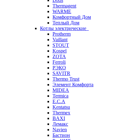
Dixis
Thermagent
WARME
Комфортный Дом
Теплый Дом
Котлы электрические
Protherm
Vaillant
STOUT
Kospel
ZOTA
Ferroli
РЭКО
SAVITR
Thermo Trust
Элемент Комфорта
MIDEA
Termica
E.C.A
Kentatsu
Thermex
BAXI
Лемакс
Navien
Бастион