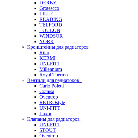
DERBY
Grotescco
LILLE
READING
TELFORD
TOULON
WINDSOR
YORK
Кронштейны для радиаторов
Rifar
KERMI
UNI-FITT
Millennium
Royal Thermo
Вентили для радиаторов
Carlo Poletti
Comisa
Oventrop
RETROstyle
UNI-FITT
Luxor
Клапаны для радиаторов
UNI-FITT
STOUT
Oventrop