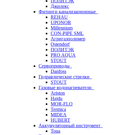
ПОЛИТЭК
Джилекс
Фитинги канализационные
REHAU
UPONOR
Millennium
CON-PIPE SML
Агригазполимер
Ostendorf
ПОЛИТЭК
PRO AQUA
STOUT
Сервоприводы
Danfoss
Гидравлические стрелки
STOUT
Газовые водонагреватели
Ariston
Hajdu
MOR-FLO
Termica
MIDEA
HUBERT
Аккумуляторный инструмент
Toua