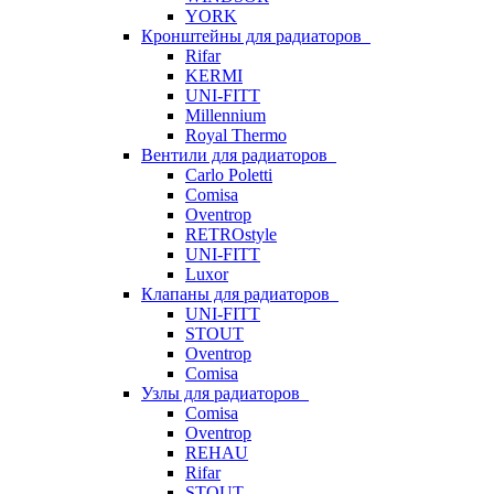
YORK
Кронштейны для радиаторов
Rifar
KERMI
UNI-FITT
Millennium
Royal Thermo
Вентили для радиаторов
Carlo Poletti
Comisa
Oventrop
RETROstyle
UNI-FITT
Luxor
Клапаны для радиаторов
UNI-FITT
STOUT
Oventrop
Comisa
Узлы для радиаторов
Comisa
Oventrop
REHAU
Rifar
STOUT