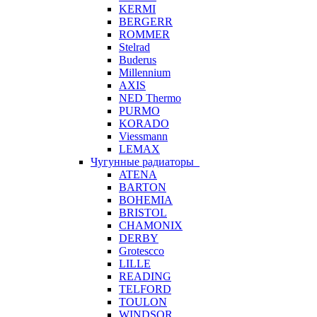
KERMI
BERGERR
ROMMER
Stelrad
Buderus
Millennium
AXIS
NED Thermo
PURMO
KORADO
Viessmann
LEMAX
Чугунные радиаторы
ATENA
BARTON
BOHEMIA
BRISTOL
CHAMONIX
DERBY
Grotescco
LILLE
READING
TELFORD
TOULON
WINDSOR