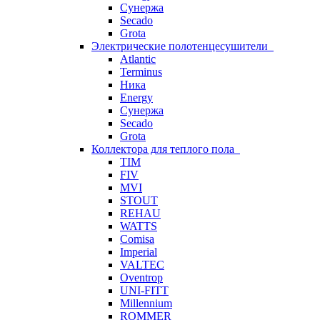
Сунержа
Secado
Grota
Электрические полотенцесушители
Atlantic
Terminus
Ника
Energy
Сунержа
Secado
Grota
Коллектора для теплого пола
TIM
FIV
MVI
STOUT
REHAU
WATTS
Comisa
Imperial
VALTEC
Oventrop
UNI-FITT
Millennium
ROMMER