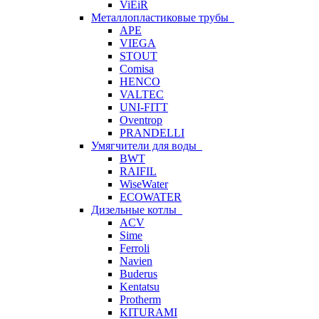
ViEiR
Металлопластиковые трубы
APE
VIEGA
STOUT
Comisa
HENCO
VALTEC
UNI-FITT
Oventrop
PRANDELLI
Умягчители для воды
BWT
RAIFIL
WiseWater
ECOWATER
Дизельные котлы
ACV
Sime
Ferroli
Navien
Buderus
Kentatsu
Protherm
KITURAMI