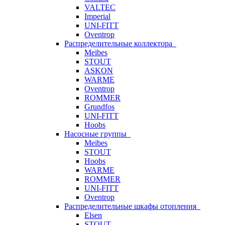
VALTEC
Imperial
UNI-FITT
Oventrop
Распределительные коллектора
Meibes
STOUT
ASKON
WARME
Oventrop
ROMMER
Grundfos
UNI-FITT
Hoobs
Насосные группы
Meibes
STOUT
Hoobs
WARME
ROMMER
UNI-FITT
Oventrop
Распределительные шкафы отопления
Elsen
STOUT