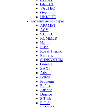
GROTA
VALTEC
Oventrop
UNI-FITT
Косвенные бойлеры
APAMET
ACV
STOUT
ROMMER
Hajdu
Elsen
Royal Thermo
Buderus
SUNSYSTEM
Gorenje
BAXI
Ariston
Ferroli
Protherm
Reflex
Atlantic
Drazice
S-Tank
E.C.A