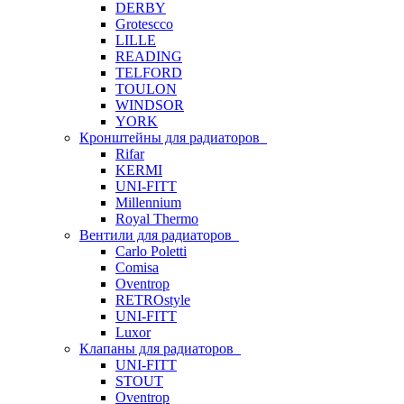
DERBY
Grotescco
LILLE
READING
TELFORD
TOULON
WINDSOR
YORK
Кронштейны для радиаторов
Rifar
KERMI
UNI-FITT
Millennium
Royal Thermo
Вентили для радиаторов
Carlo Poletti
Comisa
Oventrop
RETROstyle
UNI-FITT
Luxor
Клапаны для радиаторов
UNI-FITT
STOUT
Oventrop