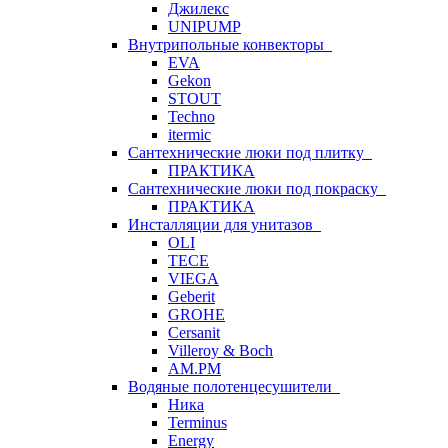
Джилекс
UNIPUMP
Внутрипольные конвекторы
EVA
Gekon
STOUT
Techno
itermic
Сантехнические люки под плитку
ПРАКТИКА
Сантехнические люки под покраску
ПРАКТИКА
Инсталляции для унитазов
OLI
TECE
VIEGA
Geberit
GROHE
Cersanit
Villeroy & Boch
AM.PM
Водяные полотенцесушители
Ника
Terminus
Energy