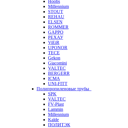
Hoobs
Millennium
STOUT
REHAU
ELSEN
ROMMER
GAPPO
РЕХАУ
ViEiR
UPONOR
TECE
Gekon
Giacomini
VALTEC
BERGERR
ICMA
UNI-FITT
Полипропиленовые трубы
SPK
VALTEC
FV-Plast
Lammin
Millennium
Kalde
ПОЛИТЭК