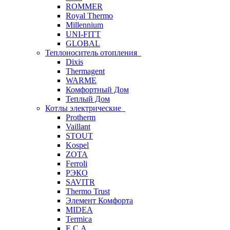
ROMMER
Royal Thermo
Millennium
UNI-FITT
GLOBAL
Теплоноситель отопления
Dixis
Thermagent
WARME
Комфортный Дом
Теплый Дом
Котлы электрические
Protherm
Vaillant
STOUT
Kospel
ZOTA
Ferroli
РЭКО
SAVITR
Thermo Trust
Элемент Комфорта
MIDEA
Termica
E.C.A