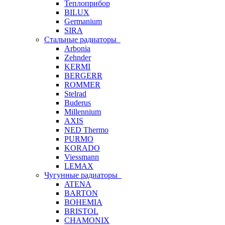
Теплоприбор
BILUX
Germanium
SIRA
Стальные радиаторы
Arbonia
Zehnder
KERMI
BERGERR
ROMMER
Stelrad
Buderus
Millennium
AXIS
NED Thermo
PURMO
KORADO
Viessmann
LEMAX
Чугунные радиаторы
ATENA
BARTON
BOHEMIA
BRISTOL
CHAMONIX