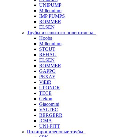
UNIPUMP
Millennium
IMP PUMPS
ROMMER
ELSEN
Трубы из сшитого полиэтилена
Hoobs
Millennium
STOUT
REHAU
ELSEN
ROMMER
GAPPO
РЕХАУ
ViEiR
UPONOR
TECE
Gekon
Giacomini
VALTEC
BERGERR
ICMA
UNI-FITT
Полипропиленовые трубы