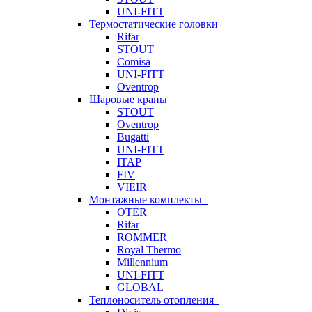
UNI-FITT
Термостатические головки
Rifar
STOUT
Comisa
UNI-FITT
Oventrop
Шаровые краны
STOUT
Oventrop
Bugatti
UNI-FITT
ITAP
FIV
VIEIR
Монтажные комплекты
OTER
Rifar
ROMMER
Royal Thermo
Millennium
UNI-FITT
GLOBAL
Теплоноситель отопления