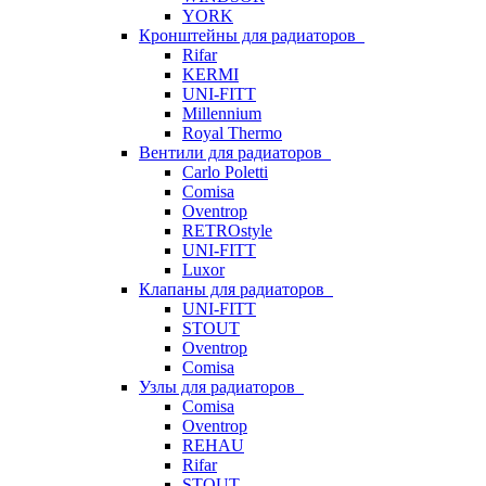
YORK
Кронштейны для радиаторов
Rifar
KERMI
UNI-FITT
Millennium
Royal Thermo
Вентили для радиаторов
Carlo Poletti
Comisa
Oventrop
RETROstyle
UNI-FITT
Luxor
Клапаны для радиаторов
UNI-FITT
STOUT
Oventrop
Comisa
Узлы для радиаторов
Comisa
Oventrop
REHAU
Rifar
STOUT