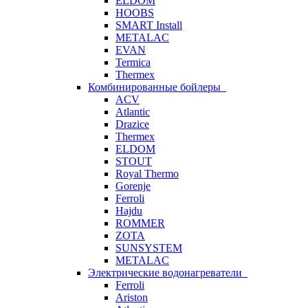
ELDOM
HOOBS
SMART Install
METALAC
EVAN
Termica
Thermex
Комбинированные бойлеры
ACV
Atlantic
Drazice
Thermex
ELDOM
STOUT
Royal Thermo
Gorenje
Ferroli
Hajdu
ROMMER
ZOTA
SUNSYSTEM
METALAC
Электрические водонагреватели
Ferroli
Ariston