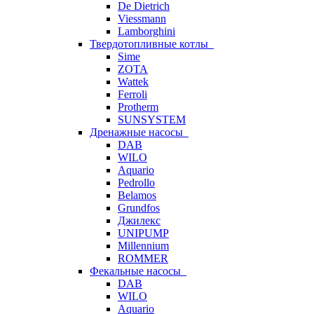
De Dietrich
Viessmann
Lamborghini
Твердотопливные котлы
Sime
ZOTA
Wattek
Ferroli
Protherm
SUNSYSTEM
Дренажные насосы
DAB
WILO
Aquario
Pedrollo
Belamos
Grundfos
Джилекс
UNIPUMP
Millennium
ROMMER
Фекальные насосы
DAB
WILO
Aquario