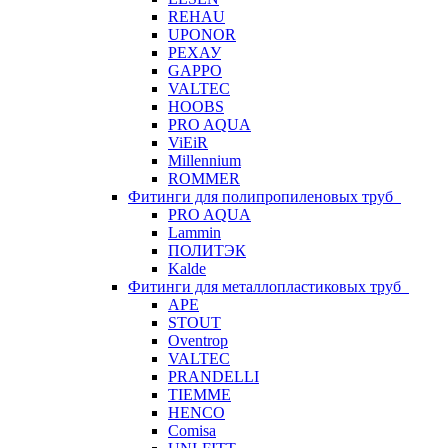
REHAU
UPONOR
РЕХАУ
GAPPO
VALTEC
HOOBS
PRO AQUA
ViEiR
Millennium
ROMMER
Фитинги для полипропиленовых труб
PRO AQUA
Lammin
ПОЛИТЭК
Kalde
Фитинги для металлопластиковых труб
APE
STOUT
Oventrop
VALTEC
PRANDELLI
TIEMME
HENCO
Comisa