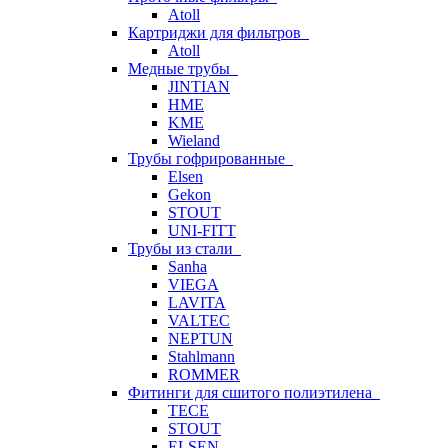
Atoll
Картриджи для фильтров
Atoll
Медные трубы
JINTIAN
HME
KME
Wieland
Трубы гофрированные
Elsen
Gekon
STOUT
UNI-FITT
Трубы из стали
Sanha
VIEGA
LAVITA
VALTEC
NEPTUN
Stahlmann
ROMMER
Фитинги для сшитого полиэтилена
TECE
STOUT
ELSEN