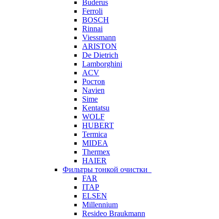
Buderus
Ferroli
BOSCH
Rinnai
Viessmann
ARISTON
De Dietrich
Lamborghini
ACV
Ростов
Navien
Sime
Kentatsu
WOLF
HUBERT
Termica
MIDEA
Thermex
HAIER
Фильтры тонкой очистки
FAR
ITAP
ELSEN
Millennium
Resideo Braukmann