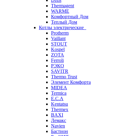
Dixis
Thermagent
WARME
Комфортный Дом
Теплый Дом
Котлы электрические
Protherm
Vaillant
STOUT
Kospel
ZOTA
Ferroli
РЭКО
SAVITR
Thermo Trust
Элемент Комфорта
MIDEA
Termica
E.C.A
Kentatsu
Thermex
BAXI
Лемакс
Navien
Бастион