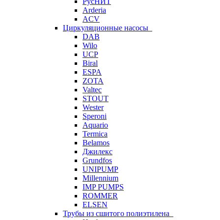
РусНИТ
Arderia
ACV
Циркуляционные насосы
DAB
Wilo
UCP
Biral
ESPA
ZOTA
Valtec
STOUT
Wester
Speroni
Aquario
Termica
Belamos
Джилекс
Grundfos
UNIPUMP
Millennium
IMP PUMPS
ROMMER
ELSEN
Трубы из сшитого полиэтилена