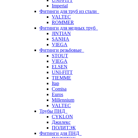
UNI-FITT
Imperial
Фитинги для труб из стали
VALTEC
ROMMER
Фитинги для медных труб
JINTIAN
SANHA
VIEGA
Фитинги резьбовые
STOUT
VIEGA
ELSEN
UNI-FITT
TIEMME
Itap
Comisa
Euros
Millennium
VALTEC
Трубы ПНД
CYKLON
Джилекс
ПОЛИТЭК
Фитинги для ПНД