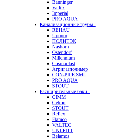
Banninger
Valfex
Imperial
PRO AQUA
Канализационные трубы
REHAU
Uponor
ПОЛИТЭК
Nashorn
Ostendorf
Millennium
Cosmoplast
Агригазполимер
CON-PIPE SML
PRO AQUA
STOUT
Расширительные баки
CIMM
Gekon
STOUT
Reflex
Flamco
VALTEC
UNI-FITT
Belamos