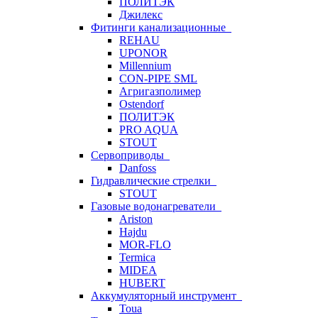
ПОЛИТЭК
Джилекс
Фитинги канализационные
REHAU
UPONOR
Millennium
CON-PIPE SML
Агригазполимер
Ostendorf
ПОЛИТЭК
PRO AQUA
STOUT
Сервоприводы
Danfoss
Гидравлические стрелки
STOUT
Газовые водонагреватели
Ariston
Hajdu
MOR-FLO
Termica
MIDEA
HUBERT
Аккумуляторный инструмент
Toua