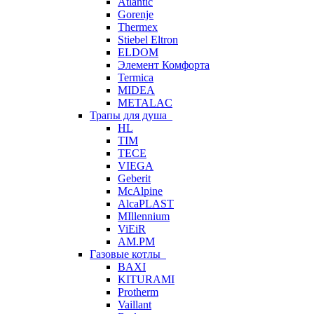
Atlantic
Gorenje
Thermex
Stiebel Eltron
ELDOM
Элемент Комфорта
Termica
MIDEA
METALAC
Трапы для душа
HL
TIM
TECE
VIEGA
Geberit
McAlpine
AlcaPLAST
MIllennium
ViEiR
AM.PM
Газовые котлы
BAXI
KITURAMI
Protherm
Vaillant