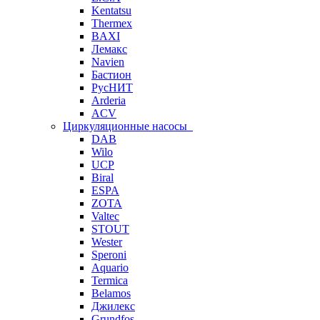
Kentatsu
Thermex
BAXI
Лемакс
Navien
Бастион
РусНИТ
Arderia
ACV
Циркуляционные насосы
DAB
Wilo
UCP
Biral
ESPA
ZOTA
Valtec
STOUT
Wester
Speroni
Aquario
Termica
Belamos
Джилекс
Grundfos