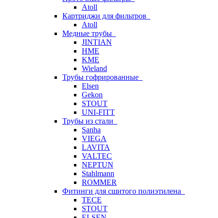
Atoll
Картриджи для фильтров
Atoll
Медные трубы
JINTIAN
HME
KME
Wieland
Трубы гофрированные
Elsen
Gekon
STOUT
UNI-FITT
Трубы из стали
Sanha
VIEGA
LAVITA
VALTEC
NEPTUN
Stahlmann
ROMMER
Фитинги для сшитого полиэтилена
TECE
STOUT
ELSEN