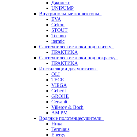
Джилекс
UNIPUMP
Внутрипольные конвекторы
EVA
Gekon
STOUT
Techno
itermic
Сантехнические люки под плитку
ПРАКТИКА
Сантехнические люки под покраску
ПРАКТИКА
Инсталляции для унитазов
OLI
TECE
VIEGA
Geberit
GROHE
Cersanit
Villeroy & Boch
AM.PM
Водяные полотенцесушители
Ника
Terminus
Energy