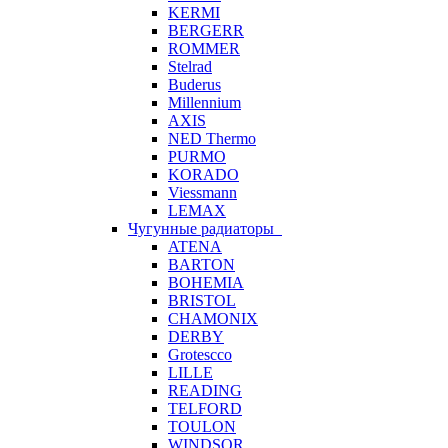
KERMI
BERGERR
ROMMER
Stelrad
Buderus
Millennium
AXIS
NED Thermo
PURMO
KORADO
Viessmann
LEMAX
Чугунные радиаторы
ATENA
BARTON
BOHEMIA
BRISTOL
CHAMONIX
DERBY
Grotescco
LILLE
READING
TELFORD
TOULON
WINDSOR