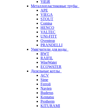
ViEiR
Металлопластиковые трубы
APE
VIEGA
STOUT
Comisa
HENCO
VALTEC
UNI-FITT
Oventrop
PRANDELLI
Умягчители для воды
BWT
RAIFIL
WiseWater
ECOWATER
Дизельные котлы
ACV
Sime
Ferroli
Navien
Buderus
Kentatsu
Protherm
KITURAMI