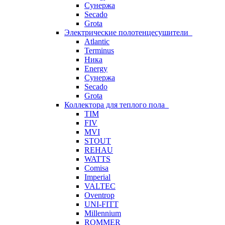
Сунержа
Secado
Grota
Электрические полотенцесушители
Atlantic
Terminus
Ника
Energy
Сунержа
Secado
Grota
Коллектора для теплого пола
TIM
FIV
MVI
STOUT
REHAU
WATTS
Comisa
Imperial
VALTEC
Oventrop
UNI-FITT
Millennium
ROMMER