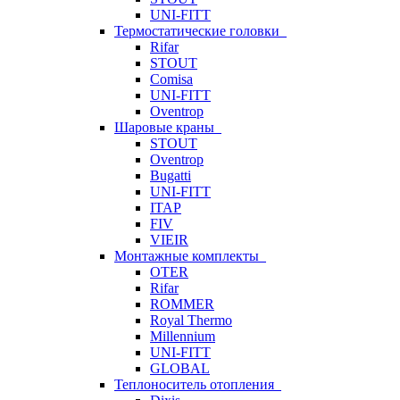
UNI-FITT
Термостатические головки
Rifar
STOUT
Comisa
UNI-FITT
Oventrop
Шаровые краны
STOUT
Oventrop
Bugatti
UNI-FITT
ITAP
FIV
VIEIR
Монтажные комплекты
OTER
Rifar
ROMMER
Royal Thermo
Millennium
UNI-FITT
GLOBAL
Теплоноситель отопления