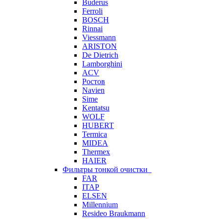
Buderus
Ferroli
BOSCH
Rinnai
Viessmann
ARISTON
De Dietrich
Lamborghini
ACV
Ростов
Navien
Sime
Kentatsu
WOLF
HUBERT
Termica
MIDEA
Thermex
HAIER
Фильтры тонкой очистки
FAR
ITAP
ELSEN
Millennium
Resideo Braukmann