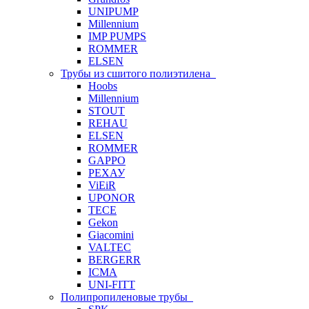
UNIPUMP
Millennium
IMP PUMPS
ROMMER
ELSEN
Трубы из сшитого полиэтилена
Hoobs
Millennium
STOUT
REHAU
ELSEN
ROMMER
GAPPO
РЕХАУ
ViEiR
UPONOR
TECE
Gekon
Giacomini
VALTEC
BERGERR
ICMA
UNI-FITT
Полипропиленовые трубы