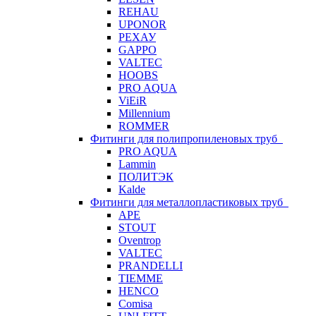
REHAU
UPONOR
РЕХАУ
GAPPO
VALTEC
HOOBS
PRO AQUA
ViEiR
Millennium
ROMMER
Фитинги для полипропиленовых труб
PRO AQUA
Lammin
ПОЛИТЭК
Kalde
Фитинги для металлопластиковых труб
APE
STOUT
Oventrop
VALTEC
PRANDELLI
TIEMME
HENCO
Comisa