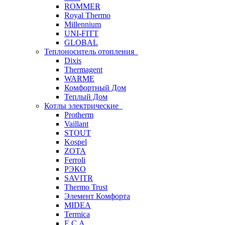
ROMMER
Royal Thermo
Millennium
UNI-FITT
GLOBAL
Теплоноситель отопления
Dixis
Thermagent
WARME
Комфортный Дом
Теплый Дом
Котлы электрические
Protherm
Vaillant
STOUT
Kospel
ZOTA
Ferroli
РЭКО
SAVITR
Thermo Trust
Элемент Комфорта
MIDEA
Termica
E.C.A