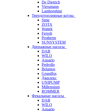
De Dietrich
Viessmann
Lamborghini
Твердотопливные котлы
Sime
ZOTA
Wattek
Ferroli
Protherm
SUNSYSTEM
Дренажные насосы
DAB
WILO
Aquario
Pedrollo
Belamos
Grundfos
Джилекс
UNIPUMP
Millennium
ROMMER
Фекальные насосы
DAB
WILO
Aquario