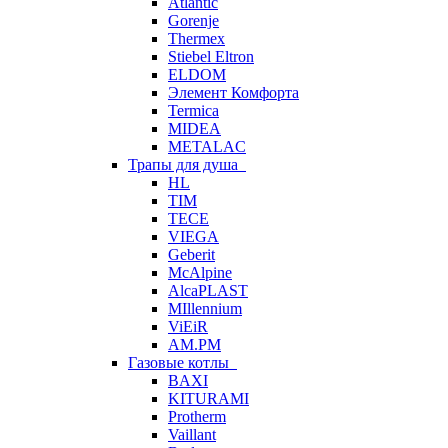
Atlantic
Gorenje
Thermex
Stiebel Eltron
ELDOM
Элемент Комфорта
Termica
MIDEA
METALAC
Трапы для душа
HL
TIM
TECE
VIEGA
Geberit
McAlpine
AlcaPLAST
MIllennium
ViEiR
AM.PM
Газовые котлы
BAXI
KITURAMI
Protherm
Vaillant