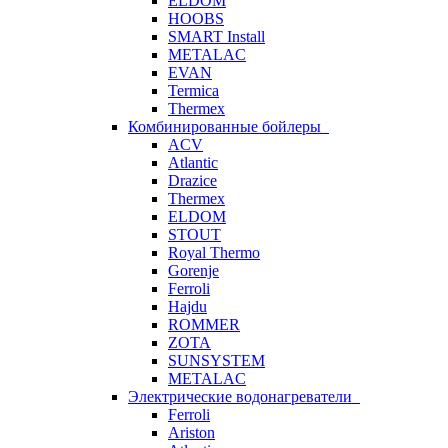
ELDOM
HOOBS
SMART Install
METALAC
EVAN
Termica
Thermex
Комбинированные бойлеры
ACV
Atlantic
Drazice
Thermex
ELDOM
STOUT
Royal Thermo
Gorenje
Ferroli
Hajdu
ROMMER
ZOTA
SUNSYSTEM
METALAC
Электрические водонагреватели
Ferroli
Ariston