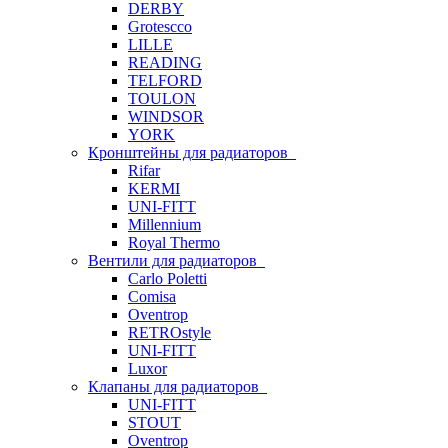
DERBY
Grotescco
LILLE
READING
TELFORD
TOULON
WINDSOR
YORK
Кронштейны для радиаторов
Rifar
KERMI
UNI-FITT
Millennium
Royal Thermo
Вентили для радиаторов
Carlo Poletti
Comisa
Oventrop
RETROstyle
UNI-FITT
Luxor
Клапаны для радиаторов
UNI-FITT
STOUT
Oventrop