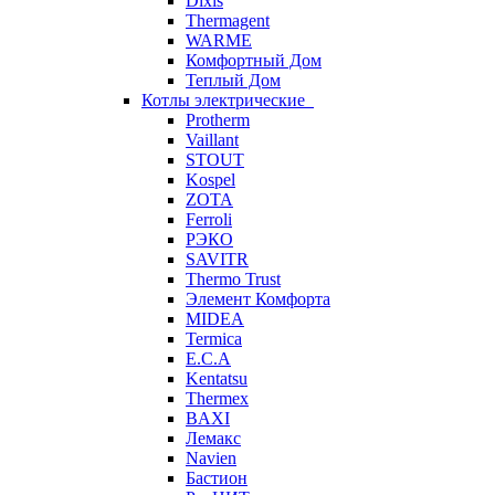
Dixis
Thermagent
WARME
Комфортный Дом
Теплый Дом
Котлы электрические
Protherm
Vaillant
STOUT
Kospel
ZOTA
Ferroli
РЭКО
SAVITR
Thermo Trust
Элемент Комфорта
MIDEA
Termica
E.C.A
Kentatsu
Thermex
BAXI
Лемакс
Navien
Бастион