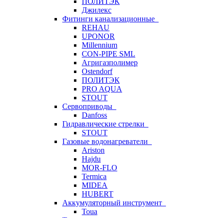
ПОЛИТЭК
Джилекс
Фитинги канализационные
REHAU
UPONOR
Millennium
CON-PIPE SML
Агригазполимер
Ostendorf
ПОЛИТЭК
PRO AQUA
STOUT
Сервоприводы
Danfoss
Гидравлические стрелки
STOUT
Газовые водонагреватели
Ariston
Hajdu
MOR-FLO
Termica
MIDEA
HUBERT
Аккумуляторный инструмент
Toua