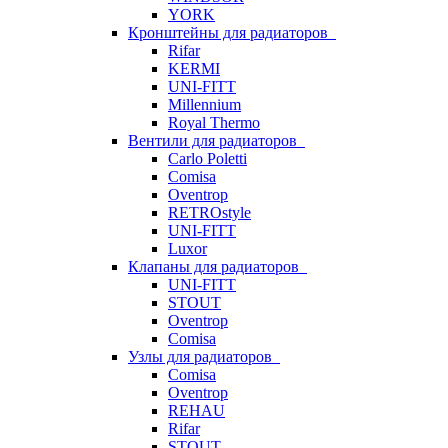
YORK
Кронштейны для радиаторов
Rifar
KERMI
UNI-FITT
Millennium
Royal Thermo
Вентили для радиаторов
Carlo Poletti
Comisa
Oventrop
RETROstyle
UNI-FITT
Luxor
Клапаны для радиаторов
UNI-FITT
STOUT
Oventrop
Comisa
Узлы для радиаторов
Comisa
Oventrop
REHAU
Rifar
STOUT