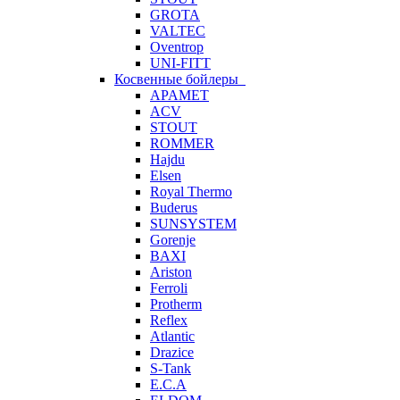
GROTA
VALTEC
Oventrop
UNI-FITT
Косвенные бойлеры
APAMET
ACV
STOUT
ROMMER
Hajdu
Elsen
Royal Thermo
Buderus
SUNSYSTEM
Gorenje
BAXI
Ariston
Ferroli
Protherm
Reflex
Atlantic
Drazice
S-Tank
E.C.A