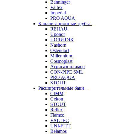
Banninger
Valfex
Imperial
PRO AQUA
Канализационные трубы
REHAU
Uponor
ПОЛИТЭК
Nashorn
Ostendorf
Millennium
Cosmoplast
Агригазполимер
CON-PIPE SML
PRO AQUA
STOUT
Расширительные баки
CIMM
Gekon
STOUT
Reflex
Flamco
VALTEC
UNI-FITT
Belamos