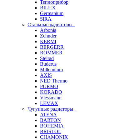
Теплоприбор
BILUX
Germanium
SIRA
Стальные радиаторы
Arbonia
Zehnder
KERMI
BERGERR
ROMMER
Stelrad
Buderus
Millennium
AXIS
NED Thermo
PURMO
KORADO
Viessmann
LEMAX
Чугунные радиаторы
ATENA
BARTON
BOHEMIA
BRISTOL
CHAMONIX