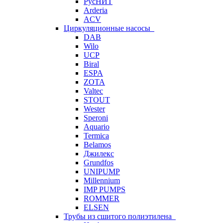
РусНИТ
Arderia
ACV
Циркуляционные насосы
DAB
Wilo
UCP
Biral
ESPA
ZOTA
Valtec
STOUT
Wester
Speroni
Aquario
Termica
Belamos
Джилекс
Grundfos
UNIPUMP
Millennium
IMP PUMPS
ROMMER
ELSEN
Трубы из сшитого полиэтилена