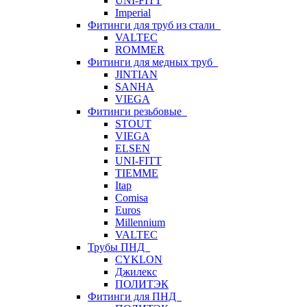
UNI-FITT
Imperial
Фитинги для труб из стали
VALTEC
ROMMER
Фитинги для медных труб
JINTIAN
SANHA
VIEGA
Фитинги резьбовые
STOUT
VIEGA
ELSEN
UNI-FITT
TIEMME
Itap
Comisa
Euros
Millennium
VALTEC
Трубы ПНД
CYKLON
Джилекс
ПОЛИТЭК
Фитинги для ПНД