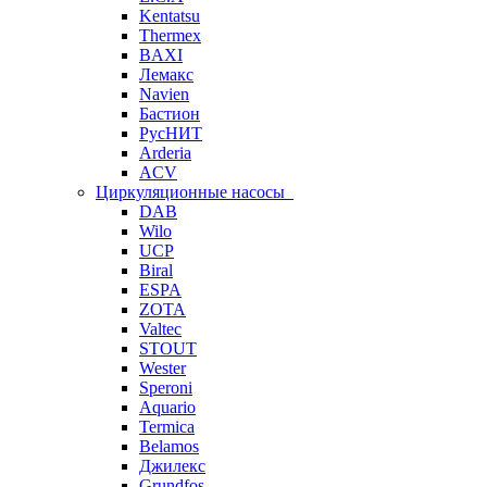
Kentatsu
Thermex
BAXI
Лемакс
Navien
Бастион
РусНИТ
Arderia
ACV
Циркуляционные насосы
DAB
Wilo
UCP
Biral
ESPA
ZOTA
Valtec
STOUT
Wester
Speroni
Aquario
Termica
Belamos
Джилекс
Grundfos