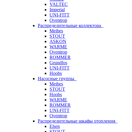
VALTEC
Imperial
UNI-FITT
Oventrop
Распределительные коллектора
Meibes
STOUT
ASKON
WARME
Oventrop
ROMMER
Grundfos
UNI-FITT
Hoobs
Насосные группы
Meibes
STOUT
Hoobs
WARME
ROMMER
UNI-FITT
Oventrop
Распределительные шкафы отопления
Elsen
STOUT