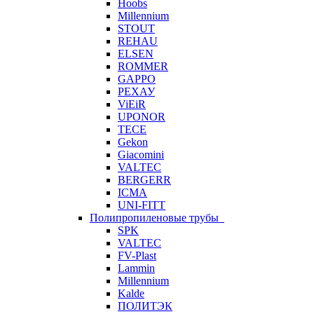
Hoobs
Millennium
STOUT
REHAU
ELSEN
ROMMER
GAPPO
РЕХАУ
ViEiR
UPONOR
TECE
Gekon
Giacomini
VALTEC
BERGERR
ICMA
UNI-FITT
Полипропиленовые трубы
SPK
VALTEC
FV-Plast
Lammin
Millennium
Kalde
ПОЛИТЭК