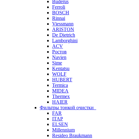
Buderus
Ferroli
BOSCH
Rinnai
Viessmann
ARISTON
De Dietrich
Lamborghini
ACV
Ростов
Navien
Sime
Kentatsu
WOLF
HUBERT
Termica
MIDEA
Thermex
HAIER
Фильтры тонкой очистки
FAR
ITAP
ELSEN
Millennium
Resideo Braukmann