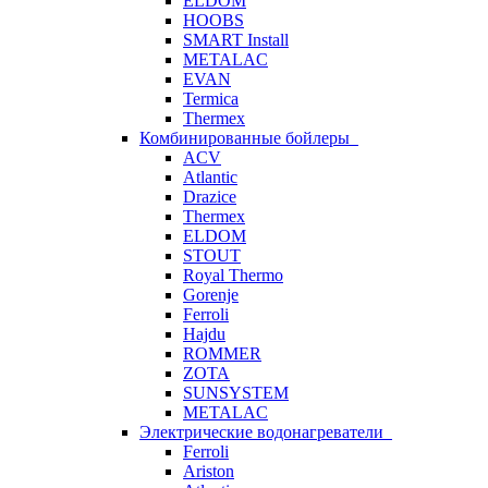
ELDOM
HOOBS
SMART Install
METALAC
EVAN
Termica
Thermex
Комбинированные бойлеры
ACV
Atlantic
Drazice
Thermex
ELDOM
STOUT
Royal Thermo
Gorenje
Ferroli
Hajdu
ROMMER
ZOTA
SUNSYSTEM
METALAC
Электрические водонагреватели
Ferroli
Ariston