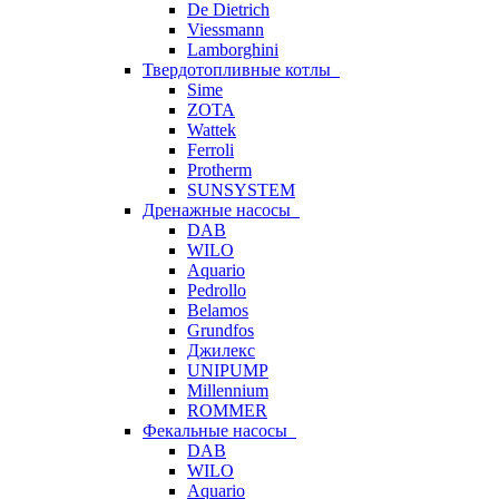
De Dietrich
Viessmann
Lamborghini
Твердотопливные котлы
Sime
ZOTA
Wattek
Ferroli
Protherm
SUNSYSTEM
Дренажные насосы
DAB
WILO
Aquario
Pedrollo
Belamos
Grundfos
Джилекс
UNIPUMP
Millennium
ROMMER
Фекальные насосы
DAB
WILO
Aquario