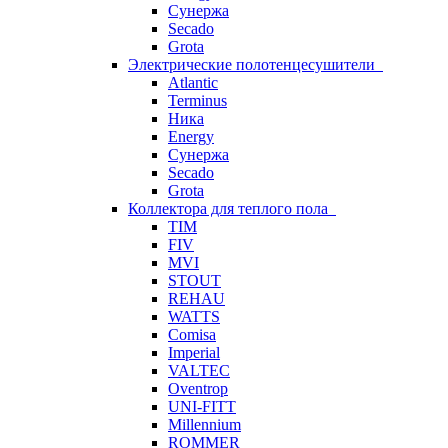
Сунержа
Secado
Grota
Электрические полотенцесушители
Atlantic
Terminus
Ника
Energy
Сунержа
Secado
Grota
Коллектора для теплого пола
TIM
FIV
MVI
STOUT
REHAU
WATTS
Comisa
Imperial
VALTEC
Oventrop
UNI-FITT
Millennium
ROMMER