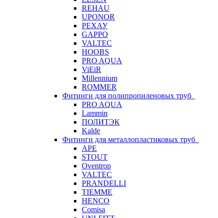
REHAU
UPONOR
РЕХАУ
GAPPO
VALTEC
HOOBS
PRO AQUA
ViEiR
Millennium
ROMMER
Фитинги для полипропиленовых труб
PRO AQUA
Lammin
ПОЛИТЭК
Kalde
Фитинги для металлопластиковых труб
APE
STOUT
Oventrop
VALTEC
PRANDELLI
TIEMME
HENCO
Comisa