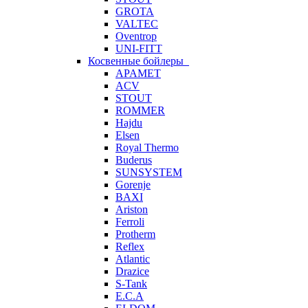
GROTA
VALTEC
Oventrop
UNI-FITT
Косвенные бойлеры
APAMET
ACV
STOUT
ROMMER
Hajdu
Elsen
Royal Thermo
Buderus
SUNSYSTEM
Gorenje
BAXI
Ariston
Ferroli
Protherm
Reflex
Atlantic
Drazice
S-Tank
E.C.A