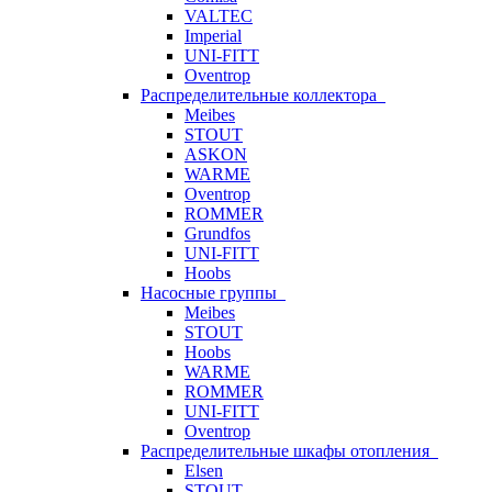
VALTEC
Imperial
UNI-FITT
Oventrop
Распределительные коллектора
Meibes
STOUT
ASKON
WARME
Oventrop
ROMMER
Grundfos
UNI-FITT
Hoobs
Насосные группы
Meibes
STOUT
Hoobs
WARME
ROMMER
UNI-FITT
Oventrop
Распределительные шкафы отопления
Elsen
STOUT