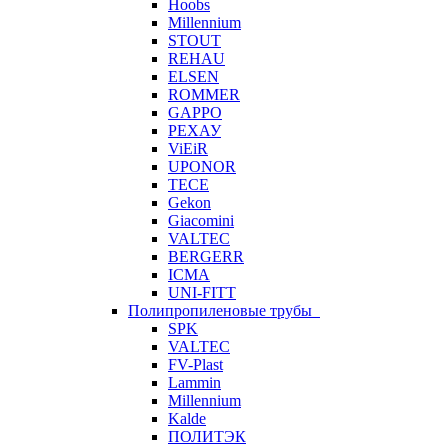
Hoobs
Millennium
STOUT
REHAU
ELSEN
ROMMER
GAPPO
РЕХАУ
ViEiR
UPONOR
TECE
Gekon
Giacomini
VALTEC
BERGERR
ICMA
UNI-FITT
Полипропиленовые трубы
SPK
VALTEC
FV-Plast
Lammin
Millennium
Kalde
ПОЛИТЭК