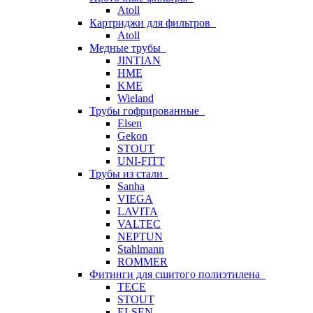
Atoll
Картриджи для фильтров
Atoll
Медные трубы
JINTIAN
HME
KME
Wieland
Трубы гофрированные
Elsen
Gekon
STOUT
UNI-FITT
Трубы из стали
Sanha
VIEGA
LAVITA
VALTEC
NEPTUN
Stahlmann
ROMMER
Фитинги для сшитого полиэтилена
TECE
STOUT
ELSEN