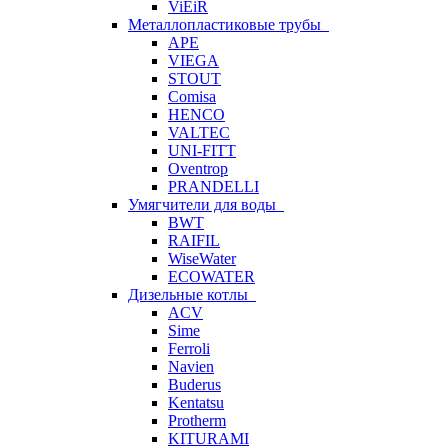
ViEiR
Металлопластиковые трубы
APE
VIEGA
STOUT
Comisa
HENCO
VALTEC
UNI-FITT
Oventrop
PRANDELLI
Умягчители для воды
BWT
RAIFIL
WiseWater
ECOWATER
Дизельные котлы
ACV
Sime
Ferroli
Navien
Buderus
Kentatsu
Protherm
KITURAMI