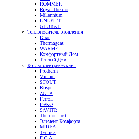
ROMMER
Royal Thermo
Millennium
UNI-FITT
GLOBAL
Теплоноситель отопления
Dixis
Thermagent
WARME
Комфортный Дом
Теплый Дом
Котлы электрические
Protherm
Vaillant
STOUT
Kospel
ZOTA
Ferroli
РЭКО
SAVITR
Thermo Trust
Элемент Комфорта
MIDEA
Termica
E.C.A