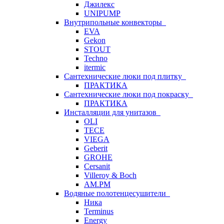
Джилекс
UNIPUMP
Внутрипольные конвекторы
EVA
Gekon
STOUT
Techno
itermic
Сантехнические люки под плитку
ПРАКТИКА
Сантехнические люки под покраску
ПРАКТИКА
Инсталляции для унитазов
OLI
TECE
VIEGA
Geberit
GROHE
Cersanit
Villeroy & Boch
AM.PM
Водяные полотенцесушители
Ника
Terminus
Energy