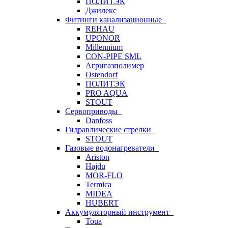
ПОЛИТЭК
Джилекс
Фитинги канализационные
REHAU
UPONOR
Millennium
CON-PIPE SML
Агригазполимер
Ostendorf
ПОЛИТЭК
PRO AQUA
STOUT
Сервоприводы
Danfoss
Гидравлические стрелки
STOUT
Газовые водонагреватели
Ariston
Hajdu
MOR-FLO
Termica
MIDEA
HUBERT
Аккумуляторный инструмент
Toua