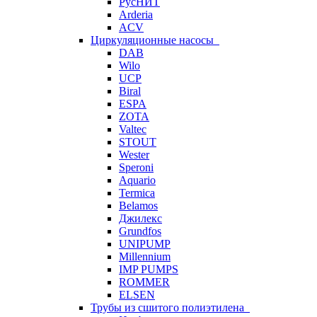
РусНИТ
Arderia
ACV
Циркуляционные насосы
DAB
Wilo
UCP
Biral
ESPA
ZOTA
Valtec
STOUT
Wester
Speroni
Aquario
Termica
Belamos
Джилекс
Grundfos
UNIPUMP
Millennium
IMP PUMPS
ROMMER
ELSEN
Трубы из сшитого полиэтилена