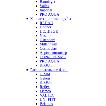
Banninger
Valfex
Imperial
PRO AQUA
Канализационные трубы
REHAU
Uponor
ПОЛИТЭК
Nashorn
Ostendorf
Millennium
Cosmoplast
Агригазполимер
CON-PIPE SML
PRO AQUA
STOUT
Расширительные баки
CIMM
Gekon
STOUT
Reflex
Flamco
VALTEC
UNI-FITT
Belamos