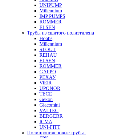
UNIPUMP
Millennium
IMP PUMPS
ROMMER
ELSEN
Трубы из сшитого полиэтилена
Hoobs
Millennium
STOUT
REHAU
ELSEN
ROMMER
GAPPO
РЕХАУ
ViEiR
UPONOR
TECE
Gekon
Giacomini
VALTEC
BERGERR
ICMA
UNI-FITT
Полипропиленовые трубы