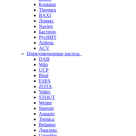
Kentatsu
Thermex
BAXI
Лемакс
Navien
Бастион
РусНИТ
Arderia
ACV
Циркуляционные насосы
DAB
Wilo
UCP
Biral
ESPA
ZOTA
Valtec
STOUT
Wester
Speroni
Aquario
Termica
Belamos
Джилекс
Grundfos