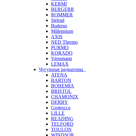
KERMI
BERGERR
ROMMER
Stelrad
Buderus
Millennium
AXIS
NED Thermo
PURMO
KORADO
Viessmann
LEMAX
Чугунные радиаторы
ATENA
BARTON
BOHEMIA
BRISTOL
CHAMONIX
DERBY
Grotescco
LILLE
READING
TELFORD
TOULON
WINDSOR