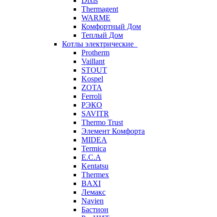
Dixis
Thermagent
WARME
Комфортный Дом
Теплый Дом
Котлы электрические
Protherm
Vaillant
STOUT
Kospel
ZOTA
Ferroli
РЭКО
SAVITR
Thermo Trust
Элемент Комфорта
MIDEA
Termica
E.C.A
Kentatsu
Thermex
BAXI
Лемакс
Navien
Бастион