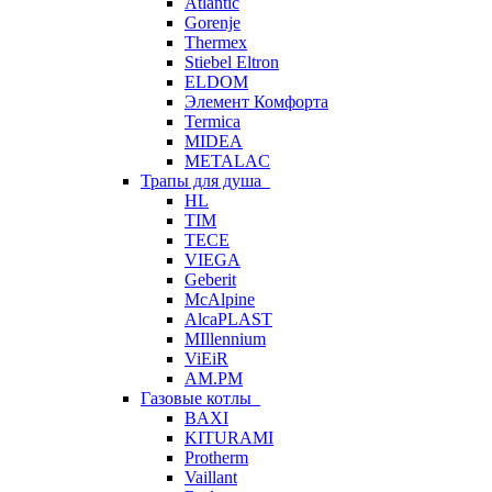
Atlantic
Gorenje
Thermex
Stiebel Eltron
ELDOM
Элемент Комфорта
Termica
MIDEA
METALAC
Трапы для душа
HL
TIM
TECE
VIEGA
Geberit
McAlpine
AlcaPLAST
MIllennium
ViEiR
AM.PM
Газовые котлы
BAXI
KITURAMI
Protherm
Vaillant