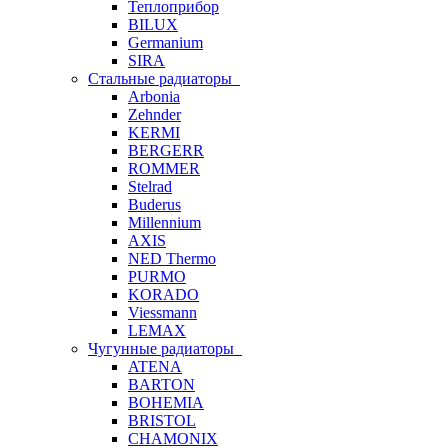
Теплоприбор
BILUX
Germanium
SIRA
Стальные радиаторы
Arbonia
Zehnder
KERMI
BERGERR
ROMMER
Stelrad
Buderus
Millennium
AXIS
NED Thermo
PURMO
KORADO
Viessmann
LEMAX
Чугунные радиаторы
ATENA
BARTON
BOHEMIA
BRISTOL
CHAMONIX