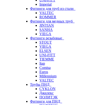
UNI-FITT
Imperial
Фитинги для труб из стали
VALTEC
ROMMER
Фитинги для медных труб
JINTIAN
SANHA
VIEGA
Фитинги резьбовые
STOUT
VIEGA
ELSEN
UNI-FITT
TIEMME
Itap
Comisa
Euros
Millennium
VALTEC
Трубы ПНД
CYKLON
Джилекс
ПОЛИТЭК
Фитинги для ПНД