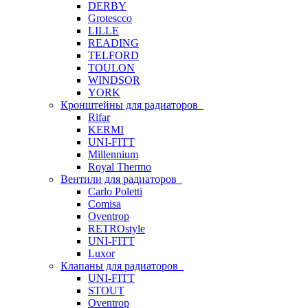
DERBY
Grotescco
LILLE
READING
TELFORD
TOULON
WINDSOR
YORK
Кронштейны для радиаторов
Rifar
KERMI
UNI-FITT
Millennium
Royal Thermo
Вентили для радиаторов
Carlo Poletti
Comisa
Oventrop
RETROstyle
UNI-FITT
Luxor
Клапаны для радиаторов
UNI-FITT
STOUT
Oventrop