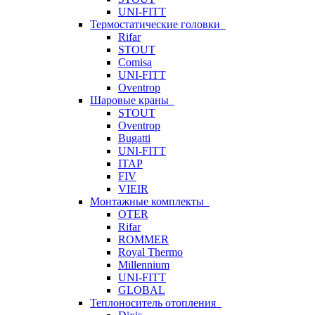
UNI-FITT
Термостатические головки
Rifar
STOUT
Comisa
UNI-FITT
Oventrop
Шаровые краны
STOUT
Oventrop
Bugatti
UNI-FITT
ITAP
FIV
VIEIR
Монтажные комплекты
OTER
Rifar
ROMMER
Royal Thermo
Millennium
UNI-FITT
GLOBAL
Теплоноситель отопления