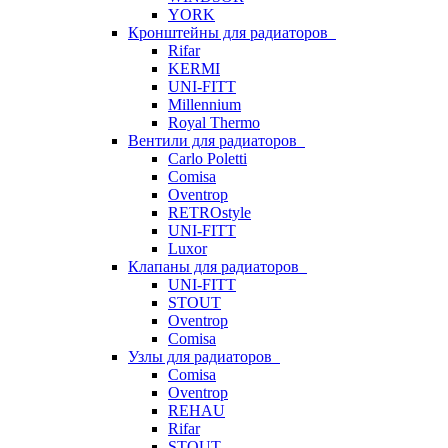
YORK
Кронштейны для радиаторов
Rifar
KERMI
UNI-FITT
Millennium
Royal Thermo
Вентили для радиаторов
Carlo Poletti
Comisa
Oventrop
RETROstyle
UNI-FITT
Luxor
Клапаны для радиаторов
UNI-FITT
STOUT
Oventrop
Comisa
Узлы для радиаторов
Comisa
Oventrop
REHAU
Rifar
STOUT