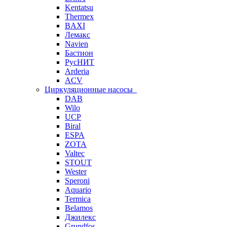
Kentatsu
Thermex
BAXI
Лемакс
Navien
Бастион
РусНИТ
Arderia
ACV
Циркуляционные насосы
DAB
Wilo
UCP
Biral
ESPA
ZOTA
Valtec
STOUT
Wester
Speroni
Aquario
Termica
Belamos
Джилекс
Grundfos