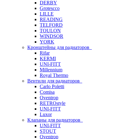
DERBY
Grotescco
LILLE
READING
TELFORD
TOULON
WINDSOR
YORK
Кронштейны для радиаторов
Rifar
KERMI
UNI-FITT
Millennium
Royal Thermo
Вентили для радиаторов
Carlo Poletti
Comisa
Oventrop
RETROstyle
UNI-FITT
Luxor
Клапаны для радиаторов
UNI-FITT
STOUT
Oventrop