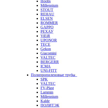
Hoobs
Millennium
STOUT
REHAU
ELSEN
ROMMER
GAPPO
РЕХАУ
ViEiR
UPONOR
TECE
Gekon
Giacomini
VALTEC
BERGERR
ICMA
UNI-FITT
Полипропиленовые трубы
SPK
VALTEC
FV-Plast
Lammin
Millennium
Kalde
ПОЛИТЭК