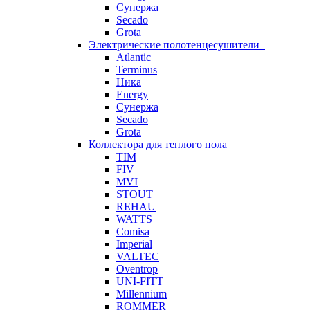
Сунержа
Secado
Grota
Электрические полотенцесушители
Atlantic
Terminus
Ника
Energy
Сунержа
Secado
Grota
Коллектора для теплого пола
TIM
FIV
MVI
STOUT
REHAU
WATTS
Comisa
Imperial
VALTEC
Oventrop
UNI-FITT
Millennium
ROMMER