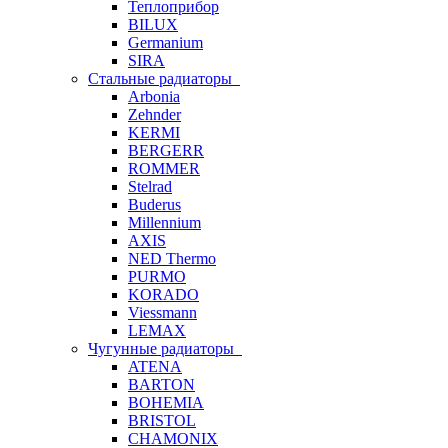
Теплоприбор
BILUX
Germanium
SIRA
Стальные радиаторы
Arbonia
Zehnder
KERMI
BERGERR
ROMMER
Stelrad
Buderus
Millennium
AXIS
NED Thermo
PURMO
KORADO
Viessmann
LEMAX
Чугунные радиаторы
ATENA
BARTON
BOHEMIA
BRISTOL
CHAMONIX