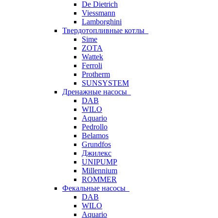
De Dietrich
Viessmann
Lamborghini
Твердотопливные котлы
Sime
ZOTA
Wattek
Ferroli
Protherm
SUNSYSTEM
Дренажные насосы
DAB
WILO
Aquario
Pedrollo
Belamos
Grundfos
Джилекс
UNIPUMP
Millennium
ROMMER
Фекальные насосы
DAB
WILO
Aquario