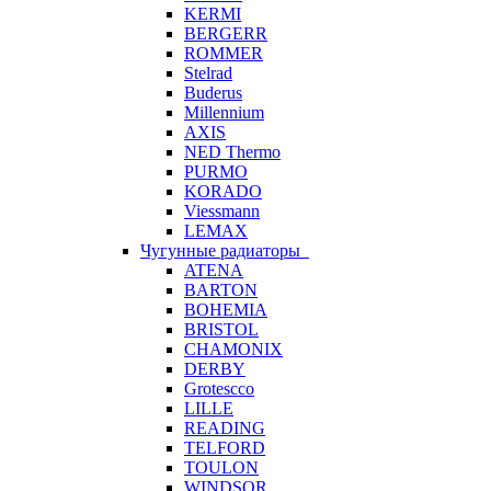
KERMI
BERGERR
ROMMER
Stelrad
Buderus
Millennium
AXIS
NED Thermo
PURMO
KORADO
Viessmann
LEMAX
Чугунные радиаторы
ATENA
BARTON
BOHEMIA
BRISTOL
CHAMONIX
DERBY
Grotescco
LILLE
READING
TELFORD
TOULON
WINDSOR