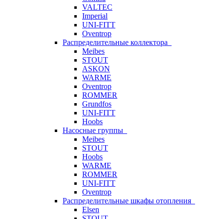
VALTEC
Imperial
UNI-FITT
Oventrop
Распределительные коллектора
Meibes
STOUT
ASKON
WARME
Oventrop
ROMMER
Grundfos
UNI-FITT
Hoobs
Насосные группы
Meibes
STOUT
Hoobs
WARME
ROMMER
UNI-FITT
Oventrop
Распределительные шкафы отопления
Elsen
STOUT