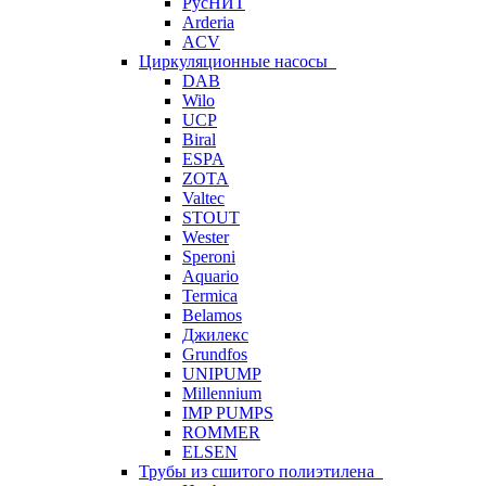
РусНИТ
Arderia
ACV
Циркуляционные насосы
DAB
Wilo
UCP
Biral
ESPA
ZOTA
Valtec
STOUT
Wester
Speroni
Aquario
Termica
Belamos
Джилекс
Grundfos
UNIPUMP
Millennium
IMP PUMPS
ROMMER
ELSEN
Трубы из сшитого полиэтилена