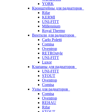
YORK
Кронштейны для радиаторов
Rifar
KERMI
UNI-FITT
Millennium
Royal Thermo
Вентили для радиаторов
Carlo Poletti
Comisa
Oventrop
RETROstyle
UNI-FITT
Luxor
Клапаны для радиаторов
UNI-FITT
STOUT
Oventrop
Comisa
Узлы для радиаторов
Comisa
Oventrop
REHAU
Rifar
STOUT