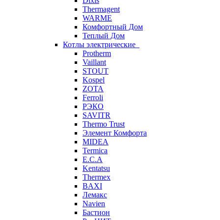
Dixis
Thermagent
WARME
Комфортный Дом
Теплый Дом
Котлы электрические
Protherm
Vaillant
STOUT
Kospel
ZOTA
Ferroli
РЭКО
SAVITR
Thermo Trust
Элемент Комфорта
MIDEA
Termica
E.C.A
Kentatsu
Thermex
BAXI
Лемакс
Navien
Бастион