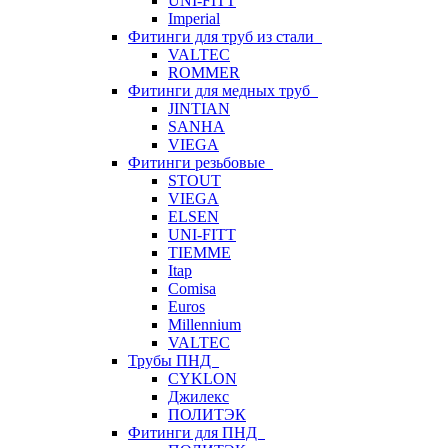
UNI-FITT
Imperial
Фитинги для труб из стали
VALTEC
ROMMER
Фитинги для медных труб
JINTIAN
SANHA
VIEGA
Фитинги резьбовые
STOUT
VIEGA
ELSEN
UNI-FITT
TIEMME
Itap
Comisa
Euros
Millennium
VALTEC
Трубы ПНД
CYKLON
Джилекс
ПОЛИТЭК
Фитинги для ПНД