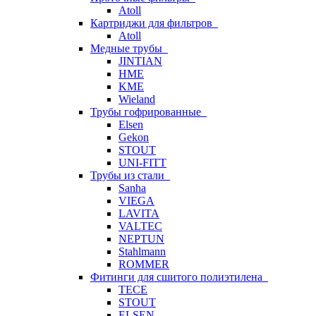
Atoll
Картриджи для фильтров
Atoll
Медные трубы
JINTIAN
HME
KME
Wieland
Трубы гофрированные
Elsen
Gekon
STOUT
UNI-FITT
Трубы из стали
Sanha
VIEGA
LAVITA
VALTEC
NEPTUN
Stahlmann
ROMMER
Фитинги для сшитого полиэтилена
TECE
STOUT
ELSEN