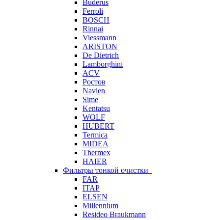
Buderus
Ferroli
BOSCH
Rinnai
Viessmann
ARISTON
De Dietrich
Lamborghini
ACV
Ростов
Navien
Sime
Kentatsu
WOLF
HUBERT
Termica
MIDEA
Thermex
HAIER
Фильтры тонкой очистки
FAR
ITAP
ELSEN
Millennium
Resideo Braukmann