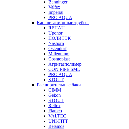
Banninger
Valfex
Imperial
PRO AQUA
Канализационные трубы
REHAU
Uponor
ПОЛИТЭК
Nashorn
Ostendorf
Millennium
Cosmoplast
Агригазполимер
CON-PIPE SML
PRO AQUA
STOUT
Расширительные баки
CIMM
Gekon
STOUT
Reflex
Flamco
VALTEC
UNI-FITT
Belamos