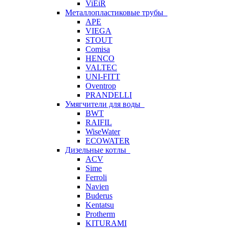
ViEiR
Металлопластиковые трубы
APE
VIEGA
STOUT
Comisa
HENCO
VALTEC
UNI-FITT
Oventrop
PRANDELLI
Умягчители для воды
BWT
RAIFIL
WiseWater
ECOWATER
Дизельные котлы
ACV
Sime
Ferroli
Navien
Buderus
Kentatsu
Protherm
KITURAMI