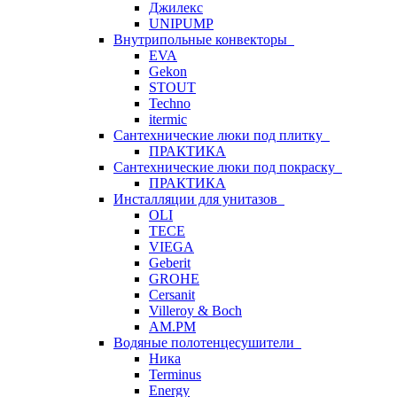
Джилекс
UNIPUMP
Внутрипольные конвекторы
EVA
Gekon
STOUT
Techno
itermic
Сантехнические люки под плитку
ПРАКТИКА
Сантехнические люки под покраску
ПРАКТИКА
Инсталляции для унитазов
OLI
TECE
VIEGA
Geberit
GROHE
Cersanit
Villeroy & Boch
AM.PM
Водяные полотенцесушители
Ника
Terminus
Energy