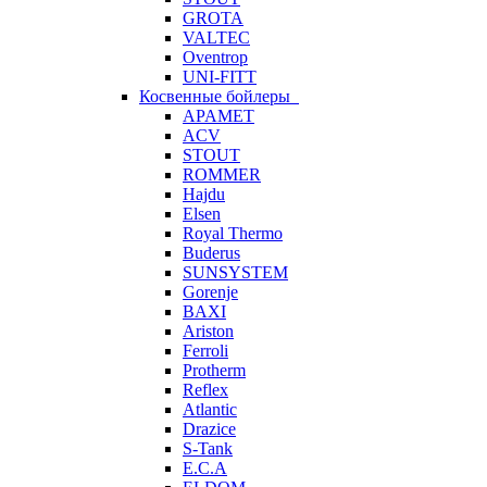
GROTA
VALTEC
Oventrop
UNI-FITT
Косвенные бойлеры
APAMET
ACV
STOUT
ROMMER
Hajdu
Elsen
Royal Thermo
Buderus
SUNSYSTEM
Gorenje
BAXI
Ariston
Ferroli
Protherm
Reflex
Atlantic
Drazice
S-Tank
E.C.A