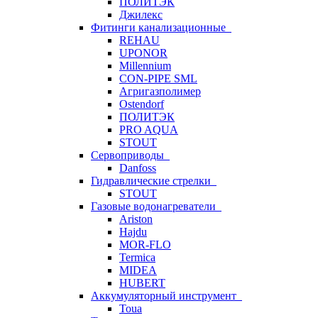
ПОЛИТЭК
Джилекс
Фитинги канализационные
REHAU
UPONOR
Millennium
CON-PIPE SML
Агригазполимер
Ostendorf
ПОЛИТЭК
PRO AQUA
STOUT
Сервоприводы
Danfoss
Гидравлические стрелки
STOUT
Газовые водонагреватели
Ariston
Hajdu
MOR-FLO
Termica
MIDEA
HUBERT
Аккумуляторный инструмент
Toua