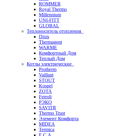
ROMMER
Royal Thermo
Millennium
UNI-FITT
GLOBAL
Теплоноситель отопления
Dixis
Thermagent
WARME
Комфортный Дом
Теплый Дом
Котлы электрические
Protherm
Vaillant
STOUT
Kospel
ZOTA
Ferroli
РЭКО
SAVITR
Thermo Trust
Элемент Комфорта
MIDEA
Termica
E.C.A