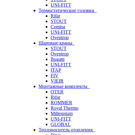
UNI-FITT
Термостатические головки
Rifar
STOUT
Comisa
UNI-FITT
Oventrop
Шаровые краны
STOUT
Oventrop
Bugatti
UNI-FITT
ITAP
FIV
VIEIR
Монтажные комплекты
OTER
Rifar
ROMMER
Royal Thermo
Millennium
UNI-FITT
GLOBAL
Теплоноситель отопления