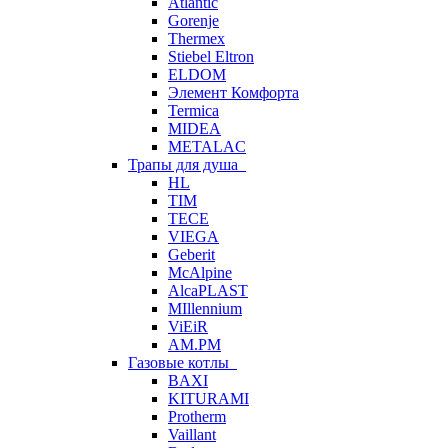
Atlantic
Gorenje
Thermex
Stiebel Eltron
ELDOM
Элемент Комфорта
Termica
MIDEA
METALAC
Трапы для душа
HL
TIM
TECE
VIEGA
Geberit
McAlpine
AlcaPLAST
MIllennium
ViEiR
AM.PM
Газовые котлы
BAXI
KITURAMI
Protherm
Vaillant