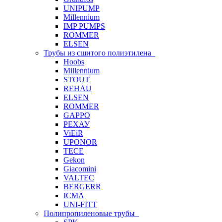
UNIPUMP
Millennium
IMP PUMPS
ROMMER
ELSEN
Трубы из сшитого полиэтилена
Hoobs
Millennium
STOUT
REHAU
ELSEN
ROMMER
GAPPO
РЕХАУ
ViEiR
UPONOR
TECE
Gekon
Giacomini
VALTEC
BERGERR
ICMA
UNI-FITT
Полипропиленовые трубы