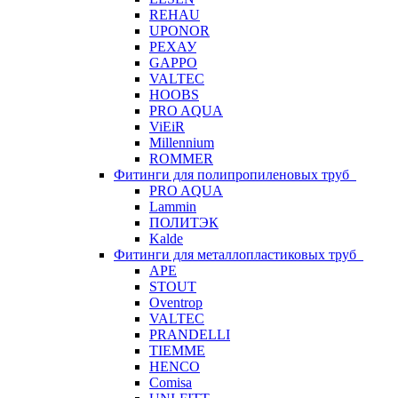
REHAU
UPONOR
РЕХАУ
GAPPO
VALTEC
HOOBS
PRO AQUA
ViEiR
Millennium
ROMMER
Фитинги для полипропиленовых труб
PRO AQUA
Lammin
ПОЛИТЭК
Kalde
Фитинги для металлопластиковых труб
APE
STOUT
Oventrop
VALTEC
PRANDELLI
TIEMME
HENCO
Comisa