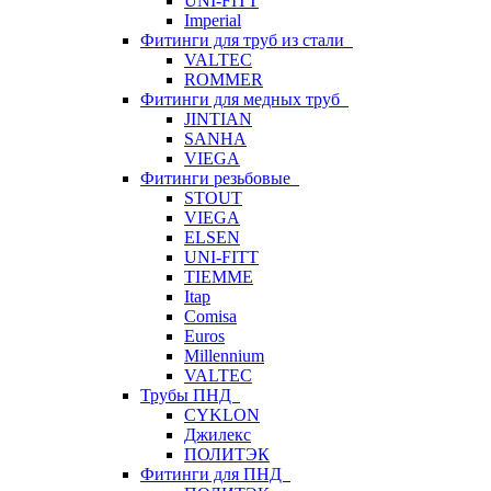
UNI-FITT
Imperial
Фитинги для труб из стали
VALTEC
ROMMER
Фитинги для медных труб
JINTIAN
SANHA
VIEGA
Фитинги резьбовые
STOUT
VIEGA
ELSEN
UNI-FITT
TIEMME
Itap
Comisa
Euros
Millennium
VALTEC
Трубы ПНД
CYKLON
Джилекс
ПОЛИТЭК
Фитинги для ПНД