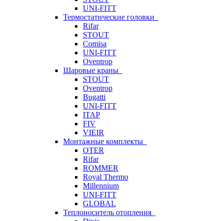
UNI-FITT
Термостатические головки
Rifar
STOUT
Comisa
UNI-FITT
Oventrop
Шаровые краны
STOUT
Oventrop
Bugatti
UNI-FITT
ITAP
FIV
VIEIR
Монтажные комплекты
OTER
Rifar
ROMMER
Royal Thermo
Millennium
UNI-FITT
GLOBAL
Теплоноситель отопления