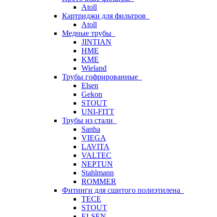
Atoll
Картриджи для фильтров
Atoll
Медные трубы
JINTIAN
HME
KME
Wieland
Трубы гофрированные
Elsen
Gekon
STOUT
UNI-FITT
Трубы из стали
Sanha
VIEGA
LAVITA
VALTEC
NEPTUN
Stahlmann
ROMMER
Фитинги для сшитого полиэтилена
TECE
STOUT
ELSEN