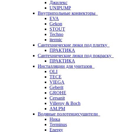
Джилекс
UNIPUMP
Внутрипольные конвекторы
EVA
Gekon
STOUT
Techno
itermic
Сантехнические люки под плитку
ПРАКТИКА
Сантехнические люки под покраску
ПРАКТИКА
Инсталляции для унитазов
OLI
TECE
VIEGA
Geberit
GROHE
Cersanit
Villeroy & Boch
AM.PM
Водяные полотенцесушители
Ника
Terminus
Energy