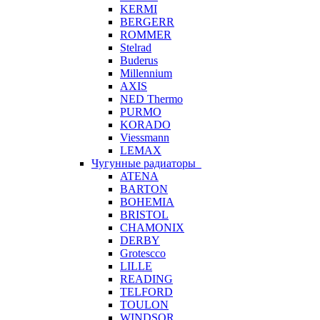
KERMI
BERGERR
ROMMER
Stelrad
Buderus
Millennium
AXIS
NED Thermo
PURMO
KORADO
Viessmann
LEMAX
Чугунные радиаторы
ATENA
BARTON
BOHEMIA
BRISTOL
CHAMONIX
DERBY
Grotescco
LILLE
READING
TELFORD
TOULON
WINDSOR