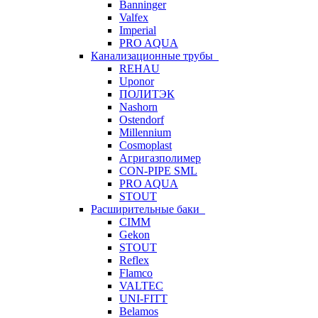
Banninger
Valfex
Imperial
PRO AQUA
Канализационные трубы
REHAU
Uponor
ПОЛИТЭК
Nashorn
Ostendorf
Millennium
Cosmoplast
Агригазполимер
CON-PIPE SML
PRO AQUA
STOUT
Расширительные баки
CIMM
Gekon
STOUT
Reflex
Flamco
VALTEC
UNI-FITT
Belamos