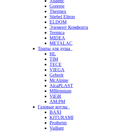
Atlantic
Gorenje
Thermex
Stiebel Eltron
ELDOM
Элемент Комфорта
Termica
MIDEA
METALAC
Трапы для душа
HL
TIM
TECE
VIEGA
Geberit
McAlpine
AlcaPLAST
MIllennium
ViEiR
AM.PM
Газовые котлы
BAXI
KITURAMI
Protherm
Vaillant