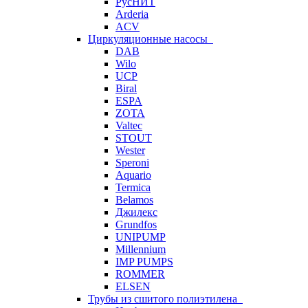
РусНИТ
Arderia
ACV
Циркуляционные насосы
DAB
Wilo
UCP
Biral
ESPA
ZOTA
Valtec
STOUT
Wester
Speroni
Aquario
Termica
Belamos
Джилекс
Grundfos
UNIPUMP
Millennium
IMP PUMPS
ROMMER
ELSEN
Трубы из сшитого полиэтилена