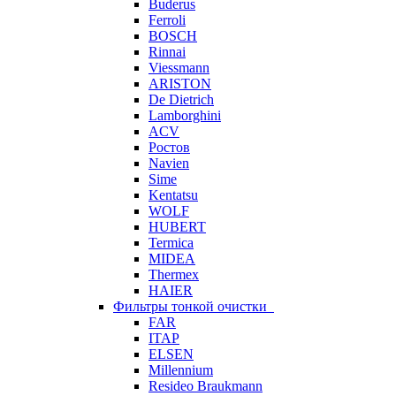
Buderus
Ferroli
BOSCH
Rinnai
Viessmann
ARISTON
De Dietrich
Lamborghini
ACV
Ростов
Navien
Sime
Kentatsu
WOLF
HUBERT
Termica
MIDEA
Thermex
HAIER
Фильтры тонкой очистки
FAR
ITAP
ELSEN
Millennium
Resideo Braukmann