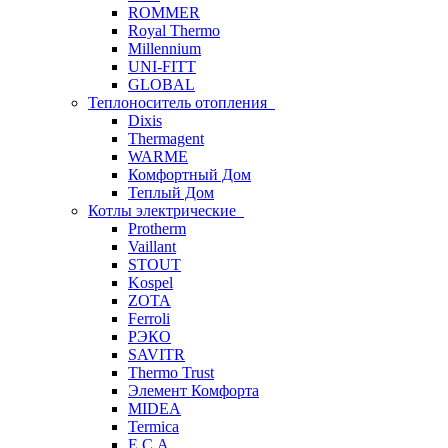
ROMMER
Royal Thermo
Millennium
UNI-FITT
GLOBAL
Теплоноситель отопления
Dixis
Thermagent
WARME
Комфортный Дом
Теплый Дом
Котлы электрические
Protherm
Vaillant
STOUT
Kospel
ZOTA
Ferroli
РЭКО
SAVITR
Thermo Trust
Элемент Комфорта
MIDEA
Termica
E.C.A