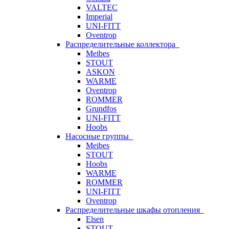
VALTEC
Imperial
UNI-FITT
Oventrop
Распределительные коллектора
Meibes
STOUT
ASKON
WARME
Oventrop
ROMMER
Grundfos
UNI-FITT
Hoobs
Насосные группы
Meibes
STOUT
Hoobs
WARME
ROMMER
UNI-FITT
Oventrop
Распределительные шкафы отопления
Elsen
STOUT