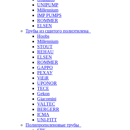
UNIPUMP
Millennium
IMP PUMPS
ROMMER
ELSEN
Трубы из сшитого полиэтилена
Hoobs
Millennium
STOUT
REHAU
ELSEN
ROMMER
GAPPO
РЕХАУ
ViEiR
UPONOR
TECE
Gekon
Giacomini
VALTEC
BERGERR
ICMA
UNI-FITT
Полипропиленовые трубы