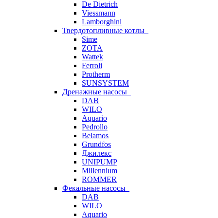
De Dietrich
Viessmann
Lamborghini
Твердотопливные котлы
Sime
ZOTA
Wattek
Ferroli
Protherm
SUNSYSTEM
Дренажные насосы
DAB
WILO
Aquario
Pedrollo
Belamos
Grundfos
Джилекс
UNIPUMP
Millennium
ROMMER
Фекальные насосы
DAB
WILO
Aquario