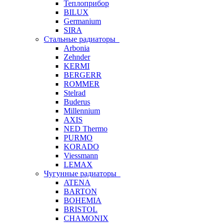
Теплоприбор
BILUX
Germanium
SIRA
Стальные радиаторы
Arbonia
Zehnder
KERMI
BERGERR
ROMMER
Stelrad
Buderus
Millennium
AXIS
NED Thermo
PURMO
KORADO
Viessmann
LEMAX
Чугунные радиаторы
ATENA
BARTON
BOHEMIA
BRISTOL
CHAMONIX