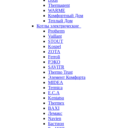
Dixis
Thermagent
WARME
Комфортный Дом
Теплый Дом
Котлы электрические
Protherm
Vaillant
STOUT
Kospel
ZOTA
Ferroli
РЭКО
SAVITR
Thermo Trust
Элемент Комфорта
MIDEA
Termica
E.C.A
Kentatsu
Thermex
BAXI
Лемакс
Navien
Бастион