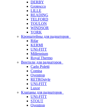
DERBY
Grotescco
LILLE
READING
TELFORD
TOULON
WINDSOR
YORK
Кронштейны для радиаторов
Rifar
KERMI
UNI-FITT
Millennium
Royal Thermo
Вентили для радиаторов
Carlo Poletti
Comisa
Oventrop
RETROstyle
UNI-FITT
Luxor
Клапаны для радиаторов
UNI-FITT
STOUT
Oventrop