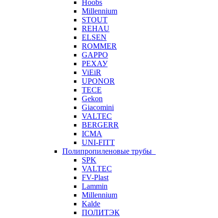
Hoobs
Millennium
STOUT
REHAU
ELSEN
ROMMER
GAPPO
РЕХАУ
ViEiR
UPONOR
TECE
Gekon
Giacomini
VALTEC
BERGERR
ICMA
UNI-FITT
Полипропиленовые трубы
SPK
VALTEC
FV-Plast
Lammin
Millennium
Kalde
ПОЛИТЭК