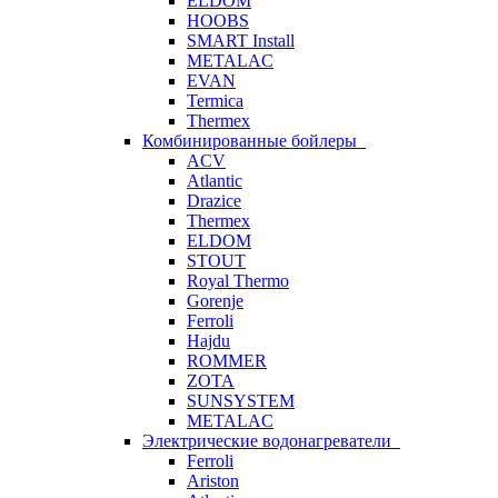
ELDOM
HOOBS
SMART Install
METALAC
EVAN
Termica
Thermex
Комбинированные бойлеры
ACV
Atlantic
Drazice
Thermex
ELDOM
STOUT
Royal Thermo
Gorenje
Ferroli
Hajdu
ROMMER
ZOTA
SUNSYSTEM
METALAC
Электрические водонагреватели
Ferroli
Ariston