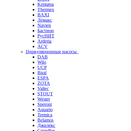
Kentatsu
Thermex
BAXI
Лемакс
Navien
Бастион
РусНИТ
Arderia
ACV
Циркуляционные насосы
DAB
Wilo
UCP
Biral
ESPA
ZOTA
Valtec
STOUT
Wester
Speroni
Aquario
Termica
Belamos
Джилекс
Grundfos