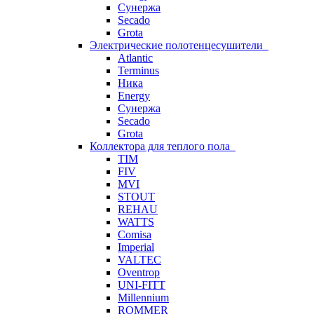
Сунержа
Secado
Grota
Электрические полотенцесушители
Atlantic
Terminus
Ника
Energy
Сунержа
Secado
Grota
Коллектора для теплого пола
TIM
FIV
MVI
STOUT
REHAU
WATTS
Comisa
Imperial
VALTEC
Oventrop
UNI-FITT
Millennium
ROMMER