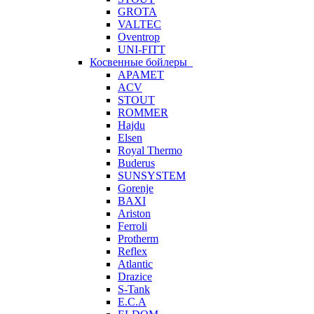
GROTA
VALTEC
Oventrop
UNI-FITT
Косвенные бойлеры
APAMET
ACV
STOUT
ROMMER
Hajdu
Elsen
Royal Thermo
Buderus
SUNSYSTEM
Gorenje
BAXI
Ariston
Ferroli
Protherm
Reflex
Atlantic
Drazice
S-Tank
E.C.A