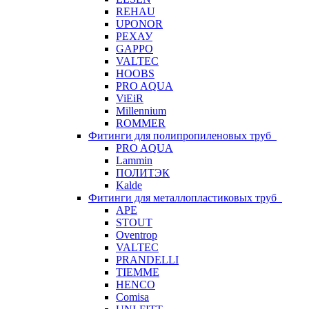
REHAU
UPONOR
РЕХАУ
GAPPO
VALTEC
HOOBS
PRO AQUA
ViEiR
Millennium
ROMMER
Фитинги для полипропиленовых труб
PRO AQUA
Lammin
ПОЛИТЭК
Kalde
Фитинги для металлопластиковых труб
APE
STOUT
Oventrop
VALTEC
PRANDELLI
TIEMME
HENCO
Comisa