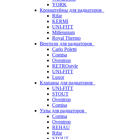
YORK
Кронштейны для радиаторов
Rifar
KERMI
UNI-FITT
Millennium
Royal Thermo
Вентили для радиаторов
Carlo Poletti
Comisa
Oventrop
RETROstyle
UNI-FITT
Luxor
Клапаны для радиаторов
UNI-FITT
STOUT
Oventrop
Comisa
Узлы для радиаторов
Comisa
Oventrop
REHAU
Rifar
STOUT