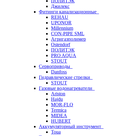
ПОЛИТЭК
Джилекс
Фитинги канализационные
REHAU
UPONOR
Millennium
CON-PIPE SML
Агригазполимер
Ostendorf
ПОЛИТЭК
PRO AQUA
STOUT
Сервоприводы
Danfoss
Гидравлические стрелки
STOUT
Газовые водонагреватели
Ariston
Hajdu
MOR-FLO
Termica
MIDEA
HUBERT
Аккумуляторный инструмент
Toua