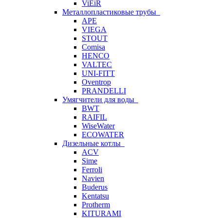
ViEiR
Металлопластиковые трубы
APE
VIEGA
STOUT
Comisa
HENCO
VALTEC
UNI-FITT
Oventrop
PRANDELLI
Умягчители для воды
BWT
RAIFIL
WiseWater
ECOWATER
Дизельные котлы
ACV
Sime
Ferroli
Navien
Buderus
Kentatsu
Protherm
KITURAMI