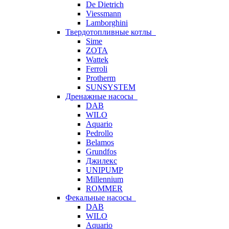
De Dietrich
Viessmann
Lamborghini
Твердотопливные котлы
Sime
ZOTA
Wattek
Ferroli
Protherm
SUNSYSTEM
Дренажные насосы
DAB
WILO
Aquario
Pedrollo
Belamos
Grundfos
Джилекс
UNIPUMP
Millennium
ROMMER
Фекальные насосы
DAB
WILO
Aquario