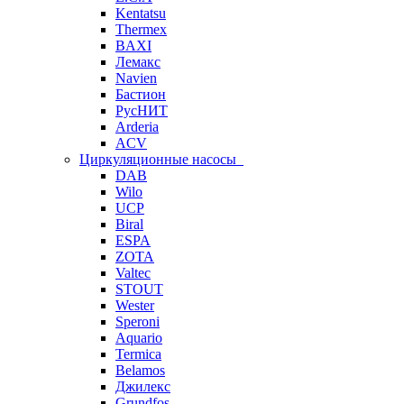
Kentatsu
Thermex
BAXI
Лемакс
Navien
Бастион
РусНИТ
Arderia
ACV
Циркуляционные насосы
DAB
Wilo
UCP
Biral
ESPA
ZOTA
Valtec
STOUT
Wester
Speroni
Aquario
Termica
Belamos
Джилекс
Grundfos