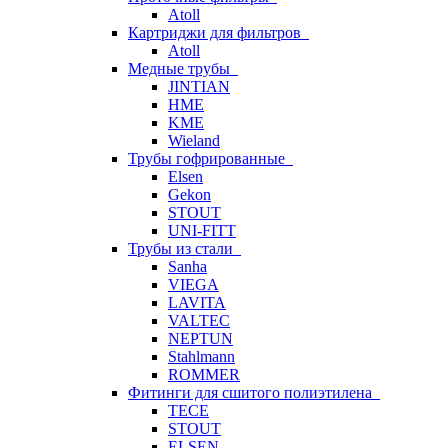
Atoll
Картриджи для фильтров
Atoll
Медные трубы
JINTIAN
HME
KME
Wieland
Трубы гофрированные
Elsen
Gekon
STOUT
UNI-FITT
Трубы из стали
Sanha
VIEGA
LAVITA
VALTEC
NEPTUN
Stahlmann
ROMMER
Фитинги для сшитого полиэтилена
TECE
STOUT
ELSEN