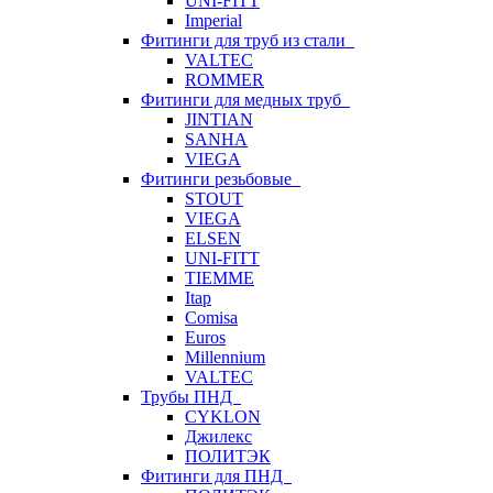
UNI-FITT
Imperial
Фитинги для труб из стали
VALTEC
ROMMER
Фитинги для медных труб
JINTIAN
SANHA
VIEGA
Фитинги резьбовые
STOUT
VIEGA
ELSEN
UNI-FITT
TIEMME
Itap
Comisa
Euros
Millennium
VALTEC
Трубы ПНД
CYKLON
Джилекс
ПОЛИТЭК
Фитинги для ПНД