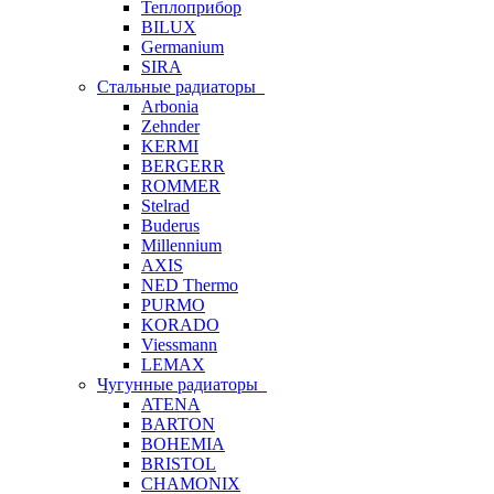
Теплоприбор
BILUX
Germanium
SIRA
Стальные радиаторы
Arbonia
Zehnder
KERMI
BERGERR
ROMMER
Stelrad
Buderus
Millennium
AXIS
NED Thermo
PURMO
KORADO
Viessmann
LEMAX
Чугунные радиаторы
ATENA
BARTON
BOHEMIA
BRISTOL
CHAMONIX