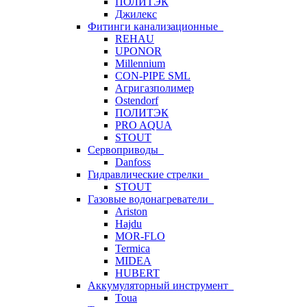
ПОЛИТЭК
Джилекс
Фитинги канализационные
REHAU
UPONOR
Millennium
CON-PIPE SML
Агригазполимер
Ostendorf
ПОЛИТЭК
PRO AQUA
STOUT
Сервоприводы
Danfoss
Гидравлические стрелки
STOUT
Газовые водонагреватели
Ariston
Hajdu
MOR-FLO
Termica
MIDEA
HUBERT
Аккумуляторный инструмент
Toua