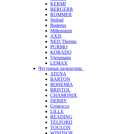
KERMI
BERGERR
ROMMER
Stelrad
Buderus
Millennium
AXIS
NED Thermo
PURMO
KORADO
Viessmann
LEMAX
Чугунные радиаторы
ATENA
BARTON
BOHEMIA
BRISTOL
CHAMONIX
DERBY
Grotescco
LILLE
READING
TELFORD
TOULON
WINDSOR