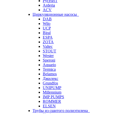
РусНИТ
Arderia
ACV
Циркуляционные насосы
DAB
Wilo
UCP
Biral
ESPA
ZOTA
Valtec
STOUT
Wester
Speroni
Aquario
Termica
Belamos
Джилекс
Grundfos
UNIPUMP
Millennium
IMP PUMPS
ROMMER
ELSEN
Трубы из сшитого полиэтилена