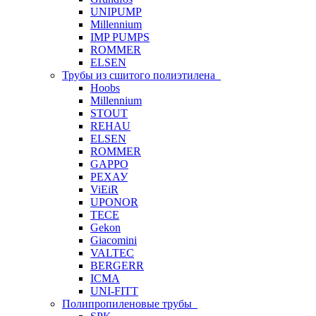
UNIPUMP
Millennium
IMP PUMPS
ROMMER
ELSEN
Трубы из сшитого полиэтилена
Hoobs
Millennium
STOUT
REHAU
ELSEN
ROMMER
GAPPO
РЕХАУ
ViEiR
UPONOR
TECE
Gekon
Giacomini
VALTEC
BERGERR
ICMA
UNI-FITT
Полипропиленовые трубы