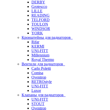
DERBY
Grotescco
LILLE
READING
TELFORD
TOULON
WINDSOR
YORK
Кронштейны для радиаторов
Rifar
KERMI
UNI-FITT
Millennium
Royal Thermo
Вентили для радиаторов
Carlo Poletti
Comisa
Oventrop
RETROstyle
UNI-FITT
Luxor
Клапаны для радиаторов
UNI-FITT
STOUT
Oventrop