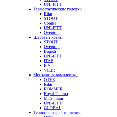
UNI-FITT
Термостатические головки
Rifar
STOUT
Comisa
UNI-FITT
Oventrop
Шаровые краны
STOUT
Oventrop
Bugatti
UNI-FITT
ITAP
FIV
VIEIR
Монтажные комплекты
OTER
Rifar
ROMMER
Royal Thermo
Millennium
UNI-FITT
GLOBAL
Теплоноситель отопления