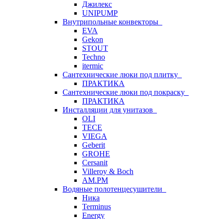
Джилекс
UNIPUMP
Внутрипольные конвекторы
EVA
Gekon
STOUT
Techno
itermic
Сантехнические люки под плитку
ПРАКТИКА
Сантехнические люки под покраску
ПРАКТИКА
Инсталляции для унитазов
OLI
TECE
VIEGA
Geberit
GROHE
Cersanit
Villeroy & Boch
AM.PM
Водяные полотенцесушители
Ника
Terminus
Energy