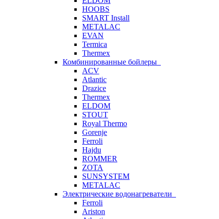
ELDOM
HOOBS
SMART Install
METALAC
EVAN
Termica
Thermex
Комбинированные бойлеры
ACV
Atlantic
Drazice
Thermex
ELDOM
STOUT
Royal Thermo
Gorenje
Ferroli
Hajdu
ROMMER
ZOTA
SUNSYSTEM
METALAC
Электрические водонагреватели
Ferroli
Ariston