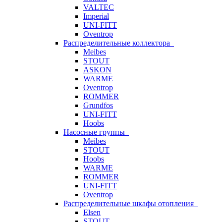
VALTEC
Imperial
UNI-FITT
Oventrop
Распределительные коллектора
Meibes
STOUT
ASKON
WARME
Oventrop
ROMMER
Grundfos
UNI-FITT
Hoobs
Насосные группы
Meibes
STOUT
Hoobs
WARME
ROMMER
UNI-FITT
Oventrop
Распределительные шкафы отопления
Elsen
STOUT