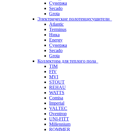
Сунержа
Secado
Grota
Электрические полотенцесушители
Atlantic
Terminus
Ника
Energy
Сунержа
Secado
Grota
Коллектора для теплого пола
TIM
FIV
MVI
STOUT
REHAU
WATTS
Comisa
Imperial
VALTEC
Oventrop
UNI-FITT
Millennium
ROMMER