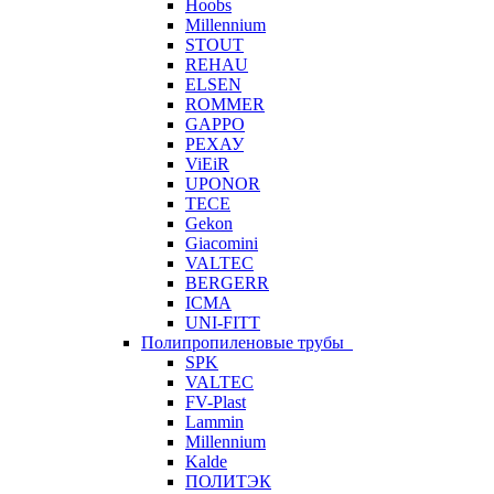
Hoobs
Millennium
STOUT
REHAU
ELSEN
ROMMER
GAPPO
РЕХАУ
ViEiR
UPONOR
TECE
Gekon
Giacomini
VALTEC
BERGERR
ICMA
UNI-FITT
Полипропиленовые трубы
SPK
VALTEC
FV-Plast
Lammin
Millennium
Kalde
ПОЛИТЭК