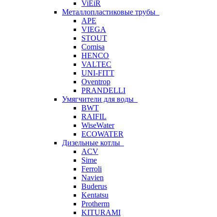
ViEiR
Металлопластиковые трубы
APE
VIEGA
STOUT
Comisa
HENCO
VALTEC
UNI-FITT
Oventrop
PRANDELLI
Умягчители для воды
BWT
RAIFIL
WiseWater
ECOWATER
Дизельные котлы
ACV
Sime
Ferroli
Navien
Buderus
Kentatsu
Protherm
KITURAMI