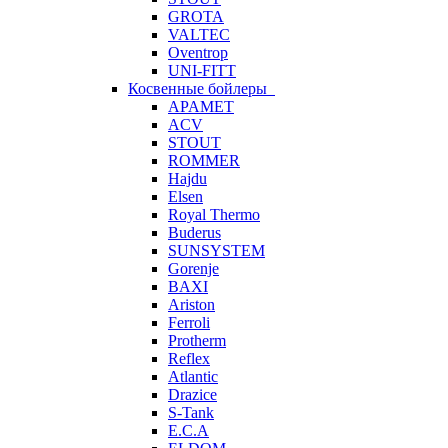
GROTA
VALTEC
Oventrop
UNI-FITT
Косвенные бойлеры
APAMET
ACV
STOUT
ROMMER
Hajdu
Elsen
Royal Thermo
Buderus
SUNSYSTEM
Gorenje
BAXI
Ariston
Ferroli
Protherm
Reflex
Atlantic
Drazice
S-Tank
E.C.A