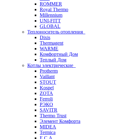
ROMMER
Royal Thermo
Millennium
UNI-FITT
GLOBAL
Теплоноситель отопления
Dixis
Thermagent
WARME
Комфортный Дом
Теплый Дом
Котлы электрические
Protherm
Vaillant
STOUT
Kospel
ZOTA
Ferroli
РЭКО
SAVITR
Thermo Trust
Элемент Комфорта
MIDEA
Termica
E.C.A