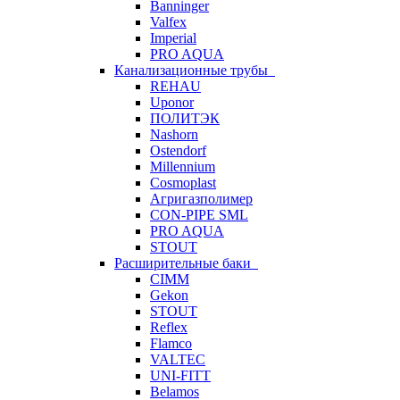
Banninger
Valfex
Imperial
PRO AQUA
Канализационные трубы
REHAU
Uponor
ПОЛИТЭК
Nashorn
Ostendorf
Millennium
Cosmoplast
Агригазполимер
CON-PIPE SML
PRO AQUA
STOUT
Расширительные баки
CIMM
Gekon
STOUT
Reflex
Flamco
VALTEC
UNI-FITT
Belamos