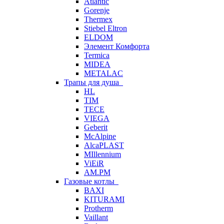
Atlantic
Gorenje
Thermex
Stiebel Eltron
ELDOM
Элемент Комфорта
Termica
MIDEA
METALAC
Трапы для душа
HL
TIM
TECE
VIEGA
Geberit
McAlpine
AlcaPLAST
MIllennium
ViEiR
AM.PM
Газовые котлы
BAXI
KITURAMI
Protherm
Vaillant