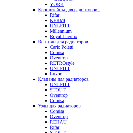
YORK
Кронштейны для радиаторов
Rifar
KERMI
UNI-FITT
Millennium
Royal Thermo
Вентили для радиаторов
Carlo Poletti
Comisa
Oventrop
RETROstyle
UNI-FITT
Luxor
Клапаны для радиаторов
UNI-FITT
STOUT
Oventrop
Comisa
Узлы для радиаторов
Comisa
Oventrop
REHAU
Rifar
STOUT