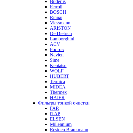
Buderus
Ferroli
BOSCH
Rinnai
Viessmann
ARISTON
De Dietrich
Lamborghini
ACV
Ростов
Navien
Sime
Kentatsu
WOLF
HUBERT
Termica
MIDEA
Thermex
HAIER
Фильтры тонкой очистки
FAR
ITAP
ELSEN
Millennium
Resideo Braukmann