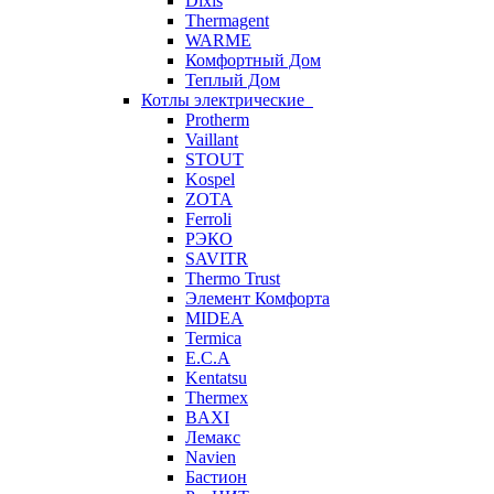
Dixis
Thermagent
WARME
Комфортный Дом
Теплый Дом
Котлы электрические
Protherm
Vaillant
STOUT
Kospel
ZOTA
Ferroli
РЭКО
SAVITR
Thermo Trust
Элемент Комфорта
MIDEA
Termica
E.C.A
Kentatsu
Thermex
BAXI
Лемакс
Navien
Бастион