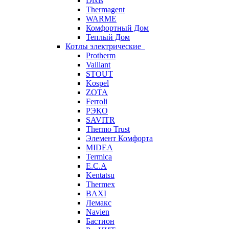
Dixis
Thermagent
WARME
Комфортный Дом
Теплый Дом
Котлы электрические
Protherm
Vaillant
STOUT
Kospel
ZOTA
Ferroli
РЭКО
SAVITR
Thermo Trust
Элемент Комфорта
MIDEA
Termica
E.C.A
Kentatsu
Thermex
BAXI
Лемакс
Navien
Бастион