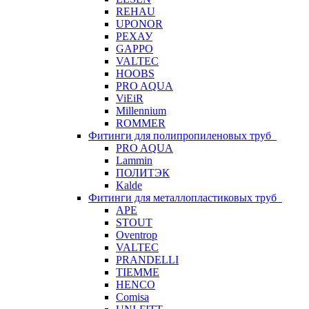
REHAU
UPONOR
РЕХАУ
GAPPO
VALTEC
HOOBS
PRO AQUA
ViEiR
Millennium
ROMMER
Фитинги для полипропиленовых труб
PRO AQUA
Lammin
ПОЛИТЭК
Kalde
Фитинги для металлопластиковых труб
APE
STOUT
Oventrop
VALTEC
PRANDELLI
TIEMME
HENCO
Comisa