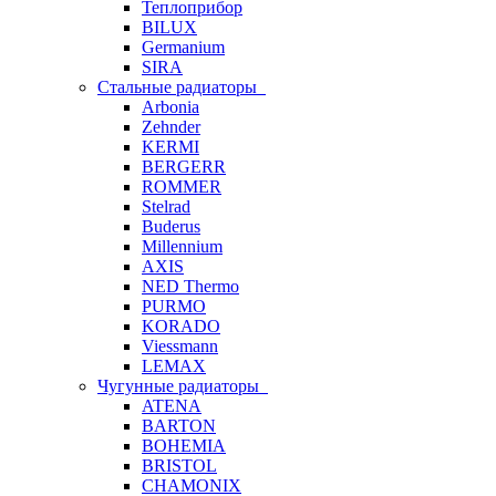
Теплоприбор
BILUX
Germanium
SIRA
Стальные радиаторы
Arbonia
Zehnder
KERMI
BERGERR
ROMMER
Stelrad
Buderus
Millennium
AXIS
NED Thermo
PURMO
KORADO
Viessmann
LEMAX
Чугунные радиаторы
ATENA
BARTON
BOHEMIA
BRISTOL
CHAMONIX