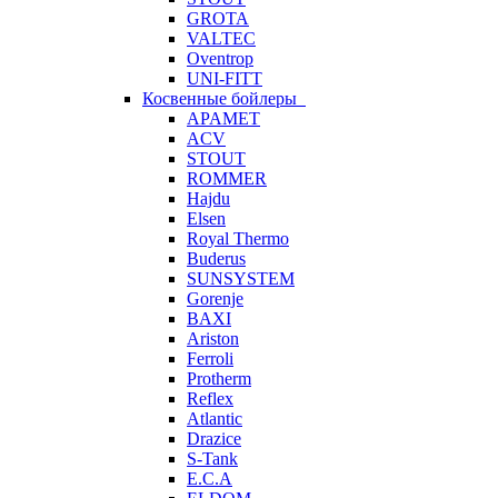
GROTA
VALTEC
Oventrop
UNI-FITT
Косвенные бойлеры
APAMET
ACV
STOUT
ROMMER
Hajdu
Elsen
Royal Thermo
Buderus
SUNSYSTEM
Gorenje
BAXI
Ariston
Ferroli
Protherm
Reflex
Atlantic
Drazice
S-Tank
E.C.A