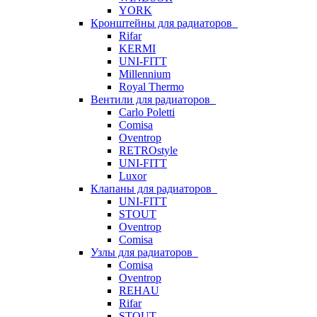
YORK
Кронштейны для радиаторов
Rifar
KERMI
UNI-FITT
Millennium
Royal Thermo
Вентили для радиаторов
Carlo Poletti
Comisa
Oventrop
RETROstyle
UNI-FITT
Luxor
Клапаны для радиаторов
UNI-FITT
STOUT
Oventrop
Comisa
Узлы для радиаторов
Comisa
Oventrop
REHAU
Rifar
STOUT