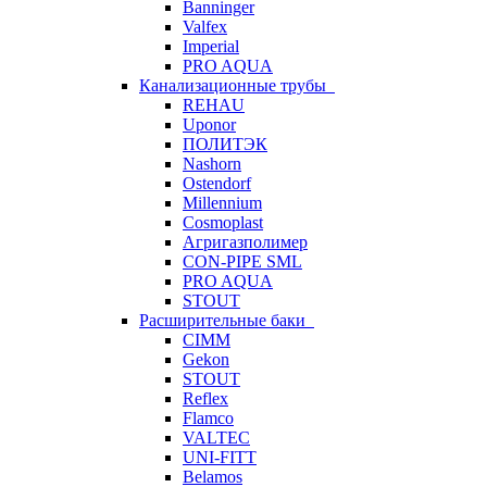
Banninger
Valfex
Imperial
PRO AQUA
Канализационные трубы
REHAU
Uponor
ПОЛИТЭК
Nashorn
Ostendorf
Millennium
Cosmoplast
Агригазполимер
CON-PIPE SML
PRO AQUA
STOUT
Расширительные баки
CIMM
Gekon
STOUT
Reflex
Flamco
VALTEC
UNI-FITT
Belamos