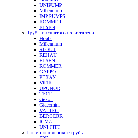
UNIPUMP
Millennium
IMP PUMPS
ROMMER
ELSEN
Трубы из сшитого полиэтилена
Hoobs
Millennium
STOUT
REHAU
ELSEN
ROMMER
GAPPO
РЕХАУ
ViEiR
UPONOR
TECE
Gekon
Giacomini
VALTEC
BERGERR
ICMA
UNI-FITT
Полипропиленовые трубы