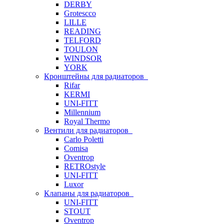
DERBY
Grotescco
LILLE
READING
TELFORD
TOULON
WINDSOR
YORK
Кронштейны для радиаторов
Rifar
KERMI
UNI-FITT
Millennium
Royal Thermo
Вентили для радиаторов
Carlo Poletti
Comisa
Oventrop
RETROstyle
UNI-FITT
Luxor
Клапаны для радиаторов
UNI-FITT
STOUT
Oventrop