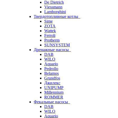
De Dietrich
Viessmann
Lamborghini
Твердотопливные котлы
Sime
ZOTA
Wattek
Ferroli
Protherm
SUNSYSTEM
Дренажные насосы
DAB
WILO
Aquario
Pedrollo
Belamos
Grundfos
Джилекс
UNIPUMP
Millennium
ROMMER
Фекальные насосы
DAB
WILO
Aquario