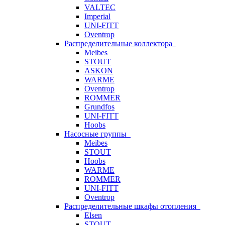
VALTEC
Imperial
UNI-FITT
Oventrop
Распределительные коллектора
Meibes
STOUT
ASKON
WARME
Oventrop
ROMMER
Grundfos
UNI-FITT
Hoobs
Насосные группы
Meibes
STOUT
Hoobs
WARME
ROMMER
UNI-FITT
Oventrop
Распределительные шкафы отопления
Elsen
STOUT