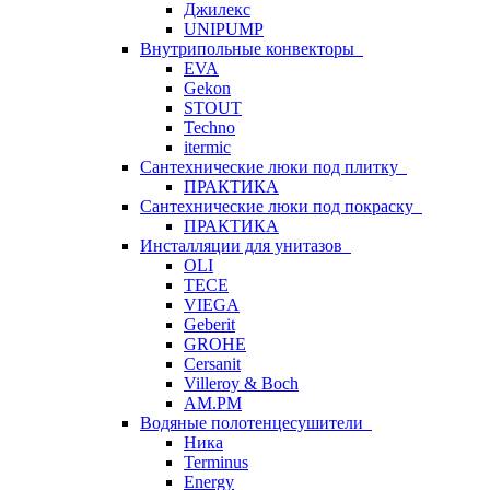
Джилекс
UNIPUMP
Внутрипольные конвекторы
EVA
Gekon
STOUT
Techno
itermic
Сантехнические люки под плитку
ПРАКТИКА
Сантехнические люки под покраску
ПРАКТИКА
Инсталляции для унитазов
OLI
TECE
VIEGA
Geberit
GROHE
Cersanit
Villeroy & Boch
AM.PM
Водяные полотенцесушители
Ника
Terminus
Energy