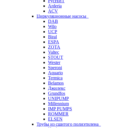
РусНИТ
Arderia
ACV
Циркуляционные насосы
DAB
Wilo
UCP
Biral
ESPA
ZOTA
Valtec
STOUT
Wester
Speroni
Aquario
Termica
Belamos
Джилекс
Grundfos
UNIPUMP
Millennium
IMP PUMPS
ROMMER
ELSEN
Трубы из сшитого полиэтилена