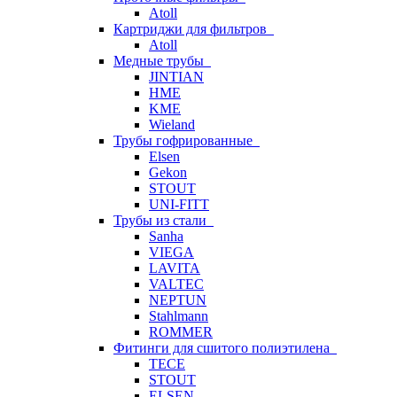
Atoll
Картриджи для фильтров
Atoll
Медные трубы
JINTIAN
HME
KME
Wieland
Трубы гофрированные
Elsen
Gekon
STOUT
UNI-FITT
Трубы из стали
Sanha
VIEGA
LAVITA
VALTEC
NEPTUN
Stahlmann
ROMMER
Фитинги для сшитого полиэтилена
TECE
STOUT
ELSEN