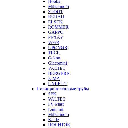
Hoobs
Millennium
STOUT
REHAU
ELSEN
ROMMER
GAPPO
РЕХАУ
ViEiR
UPONOR
TECE
Gekon
Giacomini
VALTEC
BERGERR
ICMA
UNI-FITT
Полипропиленовые трубы
SPK
VALTEC
FV-Plast
Lammin
Millennium
Kalde
ПОЛИТЭК