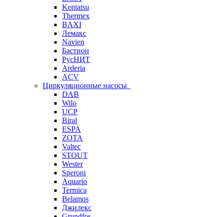
Kentatsu
Thermex
BAXI
Лемакс
Navien
Бастион
РусНИТ
Arderia
ACV
Циркуляционные насосы
DAB
Wilo
UCP
Biral
ESPA
ZOTA
Valtec
STOUT
Wester
Speroni
Aquario
Termica
Belamos
Джилекс
Grundfos