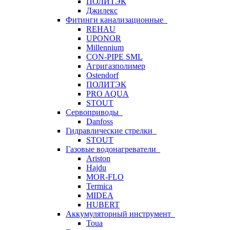
ПОЛИТЭК
Джилекс
Фитинги канализационные
REHAU
UPONOR
Millennium
CON-PIPE SML
Агригазполимер
Ostendorf
ПОЛИТЭК
PRO AQUA
STOUT
Сервоприводы
Danfoss
Гидравлические стрелки
STOUT
Газовые водонагреватели
Ariston
Hajdu
MOR-FLO
Termica
MIDEA
HUBERT
Аккумуляторный инструмент
Toua