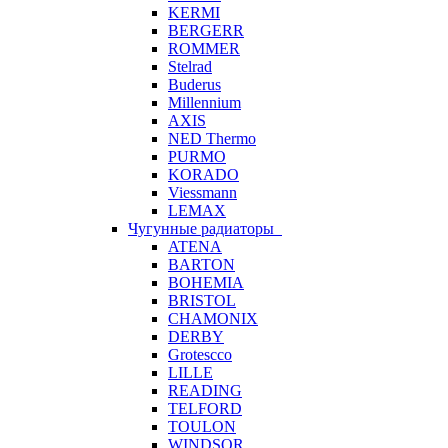
KERMI
BERGERR
ROMMER
Stelrad
Buderus
Millennium
AXIS
NED Thermo
PURMO
KORADO
Viessmann
LEMAX
Чугунные радиаторы
ATENA
BARTON
BOHEMIA
BRISTOL
CHAMONIX
DERBY
Grotescco
LILLE
READING
TELFORD
TOULON
WINDSOR