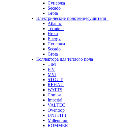
Сунержа
Secado
Grota
Электрические полотенцесушители
Atlantic
Terminus
Ника
Energy
Сунержа
Secado
Grota
Коллектора для теплого пола
TIM
FIV
MVI
STOUT
REHAU
WATTS
Comisa
Imperial
VALTEC
Oventrop
UNI-FITT
Millennium
ROMMER