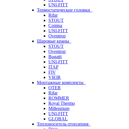
UNI-FITT
Термостатические головки
Rifar
STOUT
Comisa
UNI-FITT
Oventrop
Шаровые краны
STOUT
Oventrop
Bugatti
UNI-FITT
ITAP
FIV
VIEIR
Монтажные комплекты
OTER
Rifar
ROMMER
Royal Thermo
Millennium
UNI-FITT
GLOBAL
Теплоноситель отопления