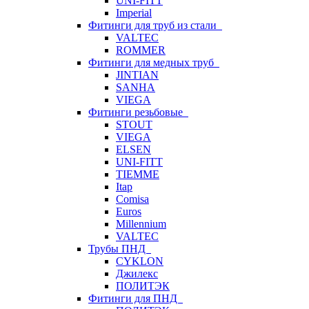
UNI-FITT
Imperial
Фитинги для труб из стали
VALTEC
ROMMER
Фитинги для медных труб
JINTIAN
SANHA
VIEGA
Фитинги резьбовые
STOUT
VIEGA
ELSEN
UNI-FITT
TIEMME
Itap
Comisa
Euros
Millennium
VALTEC
Трубы ПНД
CYKLON
Джилекс
ПОЛИТЭК
Фитинги для ПНД