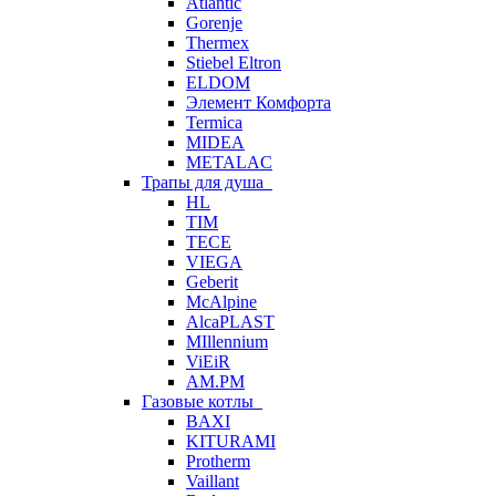
Atlantic
Gorenje
Thermex
Stiebel Eltron
ELDOM
Элемент Комфорта
Termica
MIDEA
METALAC
Трапы для душа
HL
TIM
TECE
VIEGA
Geberit
McAlpine
AlcaPLAST
MIllennium
ViEiR
AM.PM
Газовые котлы
BAXI
KITURAMI
Protherm
Vaillant