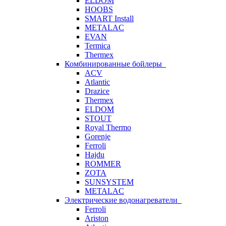
ELDOM
HOOBS
SMART Install
METALAC
EVAN
Termica
Thermex
Комбинированные бойлеры
ACV
Atlantic
Drazice
Thermex
ELDOM
STOUT
Royal Thermo
Gorenje
Ferroli
Hajdu
ROMMER
ZOTA
SUNSYSTEM
METALAC
Электрические водонагреватели
Ferroli
Ariston