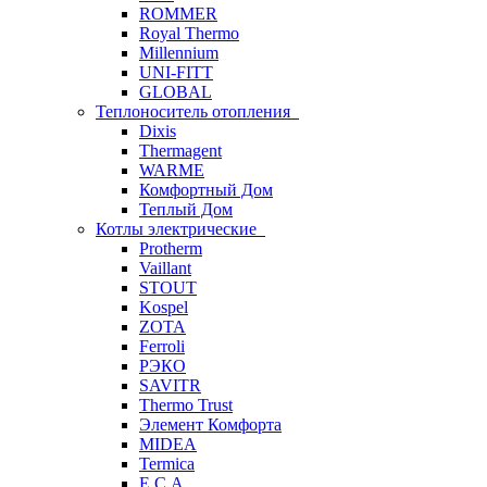
ROMMER
Royal Thermo
Millennium
UNI-FITT
GLOBAL
Теплоноситель отопления
Dixis
Thermagent
WARME
Комфортный Дом
Теплый Дом
Котлы электрические
Protherm
Vaillant
STOUT
Kospel
ZOTA
Ferroli
РЭКО
SAVITR
Thermo Trust
Элемент Комфорта
MIDEA
Termica
E.C.A