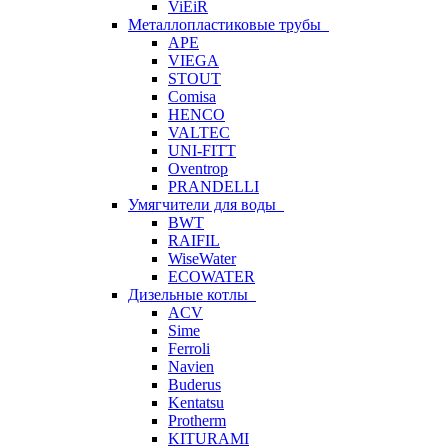
ViEiR
Металлопластиковые трубы
APE
VIEGA
STOUT
Comisa
HENCO
VALTEC
UNI-FITT
Oventrop
PRANDELLI
Умягчители для воды
BWT
RAIFIL
WiseWater
ECOWATER
Дизельные котлы
ACV
Sime
Ferroli
Navien
Buderus
Kentatsu
Protherm
KITURAMI