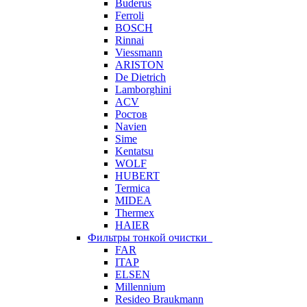
Buderus
Ferroli
BOSCH
Rinnai
Viessmann
ARISTON
De Dietrich
Lamborghini
ACV
Ростов
Navien
Sime
Kentatsu
WOLF
HUBERT
Termica
MIDEA
Thermex
HAIER
Фильтры тонкой очистки
FAR
ITAP
ELSEN
Millennium
Resideo Braukmann