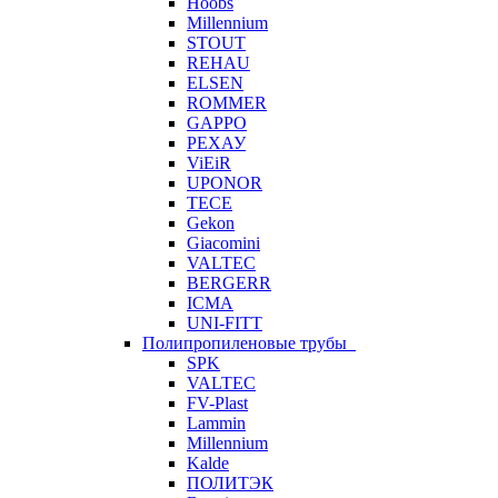
Hoobs
Millennium
STOUT
REHAU
ELSEN
ROMMER
GAPPO
РЕХАУ
ViEiR
UPONOR
TECE
Gekon
Giacomini
VALTEC
BERGERR
ICMA
UNI-FITT
Полипропиленовые трубы
SPK
VALTEC
FV-Plast
Lammin
Millennium
Kalde
ПОЛИТЭК