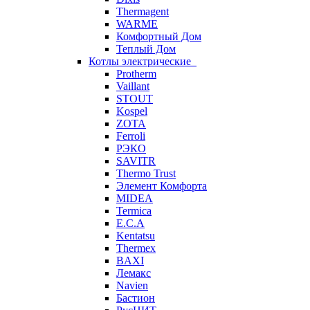
Thermagent
WARME
Комфортный Дом
Теплый Дом
Котлы электрические
Protherm
Vaillant
STOUT
Kospel
ZOTA
Ferroli
РЭКО
SAVITR
Thermo Trust
Элемент Комфорта
MIDEA
Termica
E.C.A
Kentatsu
Thermex
BAXI
Лемакс
Navien
Бастион