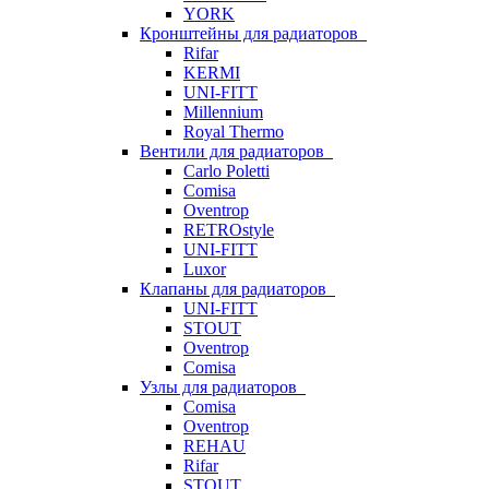
YORK
Кронштейны для радиаторов
Rifar
KERMI
UNI-FITT
Millennium
Royal Thermo
Вентили для радиаторов
Carlo Poletti
Comisa
Oventrop
RETROstyle
UNI-FITT
Luxor
Клапаны для радиаторов
UNI-FITT
STOUT
Oventrop
Comisa
Узлы для радиаторов
Comisa
Oventrop
REHAU
Rifar
STOUT