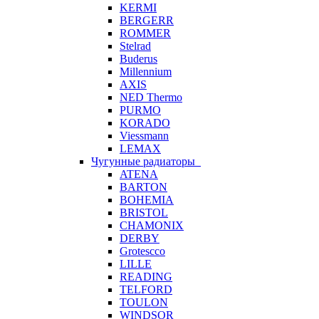
KERMI
BERGERR
ROMMER
Stelrad
Buderus
Millennium
AXIS
NED Thermo
PURMO
KORADO
Viessmann
LEMAX
Чугунные радиаторы
ATENA
BARTON
BOHEMIA
BRISTOL
CHAMONIX
DERBY
Grotescco
LILLE
READING
TELFORD
TOULON
WINDSOR