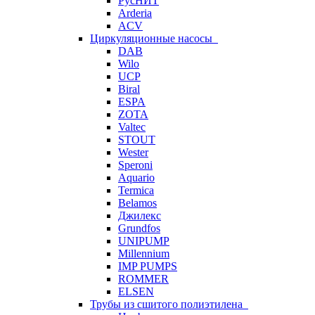
РусНИТ
Arderia
ACV
Циркуляционные насосы
DAB
Wilo
UCP
Biral
ESPA
ZOTA
Valtec
STOUT
Wester
Speroni
Aquario
Termica
Belamos
Джилекс
Grundfos
UNIPUMP
Millennium
IMP PUMPS
ROMMER
ELSEN
Трубы из сшитого полиэтилена