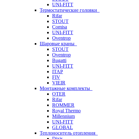
UNI-FITT
Термостатические головки
Rifar
STOUT
Comisa
UNI-FITT
Oventrop
Шаровые краны
STOUT
Oventrop
Bugatti
UNI-FITT
ITAP
FIV
VIEIR
Монтажные комплекты
OTER
Rifar
ROMMER
Royal Thermo
Millennium
UNI-FITT
GLOBAL
Теплоноситель отопления
Dixis