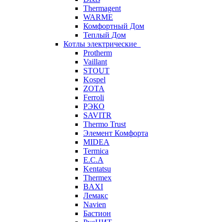
Thermagent
WARME
Комфортный Дом
Теплый Дом
Котлы электрические
Protherm
Vaillant
STOUT
Kospel
ZOTA
Ferroli
РЭКО
SAVITR
Thermo Trust
Элемент Комфорта
MIDEA
Termica
E.C.A
Kentatsu
Thermex
BAXI
Лемакс
Navien
Бастион