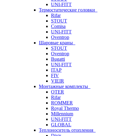
UNI-FITT
Термостатические головки
Rifar
STOUT
Comisa
UNI-FITT
Oventrop
Шаровые краны
STOUT
Oventrop
Bugatti
UNI-FITT
ITAP
FIV
VIEIR
Монтажные комплекты
OTER
Rifar
ROMMER
Royal Thermo
Millennium
UNI-FITT
GLOBAL
Теплоноситель отопления
Dixis