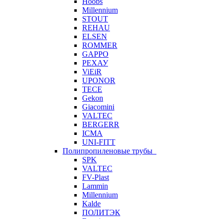
Hoobs
Millennium
STOUT
REHAU
ELSEN
ROMMER
GAPPO
РЕХАУ
ViEiR
UPONOR
TECE
Gekon
Giacomini
VALTEC
BERGERR
ICMA
UNI-FITT
Полипропиленовые трубы
SPK
VALTEC
FV-Plast
Lammin
Millennium
Kalde
ПОЛИТЭК