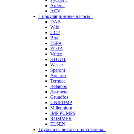
РусНИТ
Arderia
ACV
Циркуляционные насосы
DAB
Wilo
UCP
Biral
ESPA
ZOTA
Valtec
STOUT
Wester
Speroni
Aquario
Termica
Belamos
Джилекс
Grundfos
UNIPUMP
Millennium
IMP PUMPS
ROMMER
ELSEN
Трубы из сшитого полиэтилена