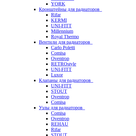
YORK
Кронштейны для радиаторов
Rifar
KERMI
UNI-FITT
Millennium
Royal Thermo
Вентили для радиаторов
Carlo Poletti
Comisa
Oventrop
RETROstyle
UNI-FITT
Luxor
Клапаны для радиаторов
UNI-FITT
STOUT
Oventrop
Comisa
Узлы для радиаторов
Comisa
Oventrop
REHAU
Rifar
STOUT