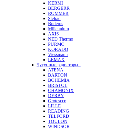
KERMI
BERGERR
ROMMER
Stelrad
Buderus
Millennium
AXIS
NED Thermo
PURMO
KORADO
Viessmann
LEMAX
Чугунные радиаторы
ATENA
BARTON
BOHEMIA
BRISTOL
CHAMONIX
DERBY
Grotescco
LILLE
READING
TELFORD
TOULON
WINDSOR