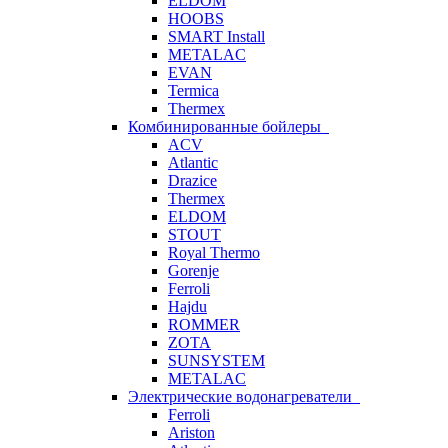
ELDOM
HOOBS
SMART Install
METALAC
EVAN
Termica
Thermex
Комбинированные бойлеры
ACV
Atlantic
Drazice
Thermex
ELDOM
STOUT
Royal Thermo
Gorenje
Ferroli
Hajdu
ROMMER
ZOTA
SUNSYSTEM
METALAC
Электрические водонагреватели
Ferroli
Ariston