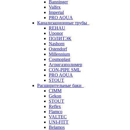
Banninger
Valfex
Imperial
PRO AQUA
Канализационные трубы
REHAU
Uponor
ПОЛИТЭК
Nashorn
Ostendorf
Millennium
Cosmoplast
Агригазполимер
CON-PIPE SML
PRO AQUA
STOUT
Расширительные баки
CIMM
Gekon
STOUT
Reflex
Flamco
VALTEC
UNI-FITT
Belamos