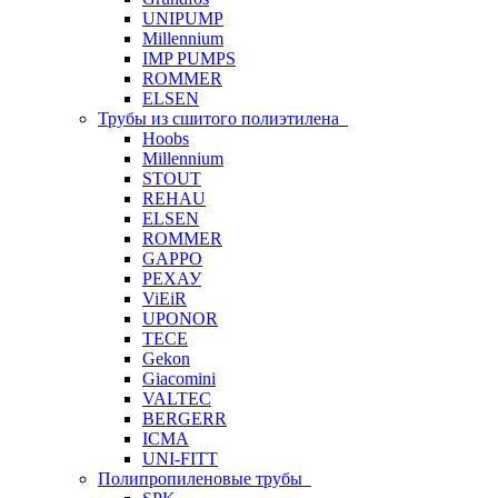
UNIPUMP
Millennium
IMP PUMPS
ROMMER
ELSEN
Трубы из сшитого полиэтилена
Hoobs
Millennium
STOUT
REHAU
ELSEN
ROMMER
GAPPO
РЕХАУ
ViEiR
UPONOR
TECE
Gekon
Giacomini
VALTEC
BERGERR
ICMA
UNI-FITT
Полипропиленовые трубы