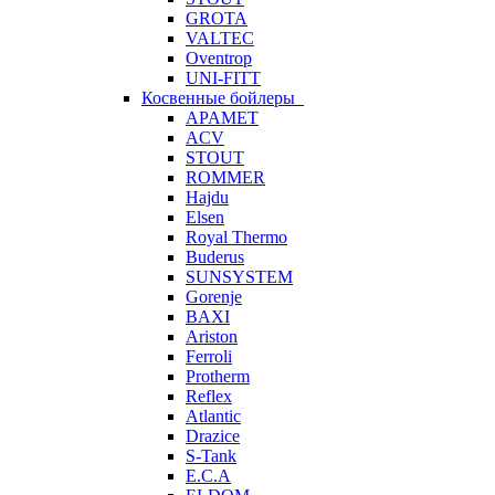
GROTA
VALTEC
Oventrop
UNI-FITT
Косвенные бойлеры
APAMET
ACV
STOUT
ROMMER
Hajdu
Elsen
Royal Thermo
Buderus
SUNSYSTEM
Gorenje
BAXI
Ariston
Ferroli
Protherm
Reflex
Atlantic
Drazice
S-Tank
E.C.A