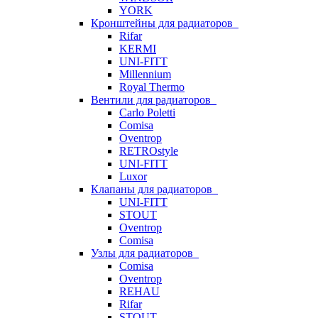
YORK
Кронштейны для радиаторов
Rifar
KERMI
UNI-FITT
Millennium
Royal Thermo
Вентили для радиаторов
Carlo Poletti
Comisa
Oventrop
RETROstyle
UNI-FITT
Luxor
Клапаны для радиаторов
UNI-FITT
STOUT
Oventrop
Comisa
Узлы для радиаторов
Comisa
Oventrop
REHAU
Rifar
STOUT