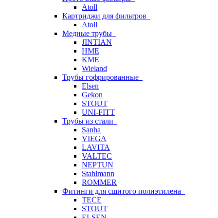
Atoll
Картриджи для фильтров
Atoll
Медные трубы
JINTIAN
HME
KME
Wieland
Трубы гофрированные
Elsen
Gekon
STOUT
UNI-FITT
Трубы из стали
Sanha
VIEGA
LAVITA
VALTEC
NEPTUN
Stahlmann
ROMMER
Фитинги для сшитого полиэтилена
TECE
STOUT
ELSEN