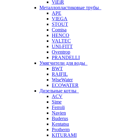
ViEiR
Металлопластиковые трубы
APE
VIEGA
STOUT
Comisa
HENCO
VALTEC
UNI-FITT
Oventrop
PRANDELLI
Умягчители для воды
BWT
RAIFIL
WiseWater
ECOWATER
Дизельные котлы
ACV
Sime
Ferroli
Navien
Buderus
Kentatsu
Protherm
KITURAMI