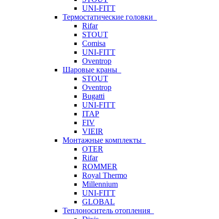
UNI-FITT
Термостатические головки
Rifar
STOUT
Comisa
UNI-FITT
Oventrop
Шаровые краны
STOUT
Oventrop
Bugatti
UNI-FITT
ITAP
FIV
VIEIR
Монтажные комплекты
OTER
Rifar
ROMMER
Royal Thermo
Millennium
UNI-FITT
GLOBAL
Теплоноситель отопления