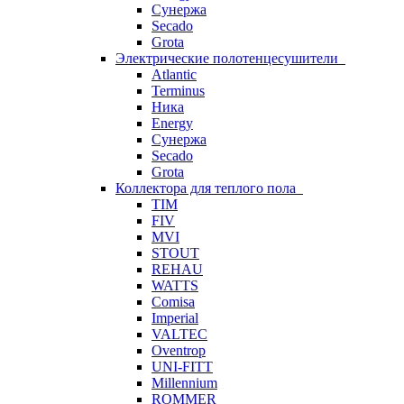
Сунержа
Secado
Grota
Электрические полотенцесушители
Atlantic
Terminus
Ника
Energy
Сунержа
Secado
Grota
Коллектора для теплого пола
TIM
FIV
MVI
STOUT
REHAU
WATTS
Comisa
Imperial
VALTEC
Oventrop
UNI-FITT
Millennium
ROMMER