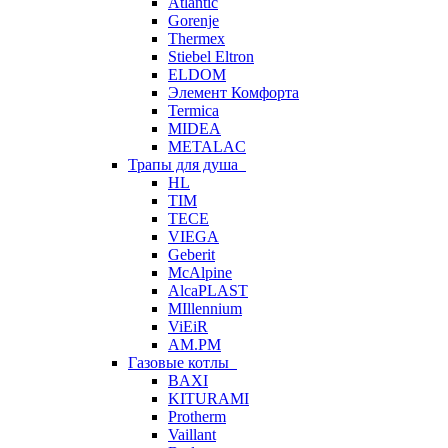
Atlantic
Gorenje
Thermex
Stiebel Eltron
ELDOM
Элемент Комфорта
Termica
MIDEA
METALAC
Трапы для душа
HL
TIM
TECE
VIEGA
Geberit
McAlpine
AlcaPLAST
MIllennium
ViEiR
AM.PM
Газовые котлы
BAXI
KITURAMI
Protherm
Vaillant