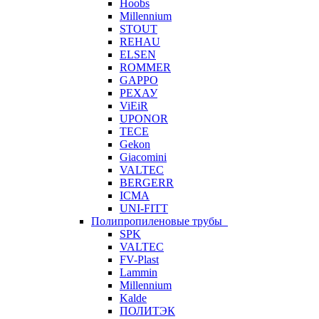
Hoobs
Millennium
STOUT
REHAU
ELSEN
ROMMER
GAPPO
РЕХАУ
ViEiR
UPONOR
TECE
Gekon
Giacomini
VALTEC
BERGERR
ICMA
UNI-FITT
Полипропиленовые трубы
SPK
VALTEC
FV-Plast
Lammin
Millennium
Kalde
ПОЛИТЭК