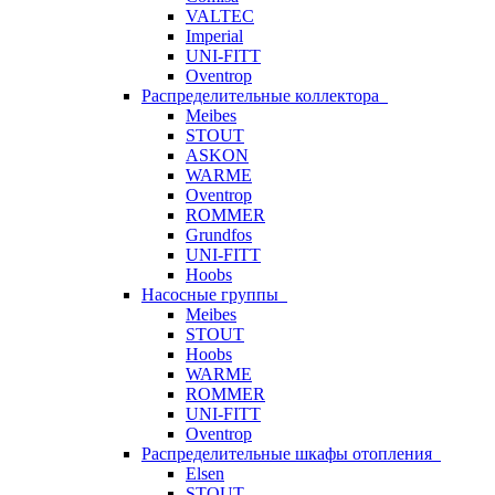
VALTEC
Imperial
UNI-FITT
Oventrop
Распределительные коллектора
Meibes
STOUT
ASKON
WARME
Oventrop
ROMMER
Grundfos
UNI-FITT
Hoobs
Насосные группы
Meibes
STOUT
Hoobs
WARME
ROMMER
UNI-FITT
Oventrop
Распределительные шкафы отопления
Elsen
STOUT