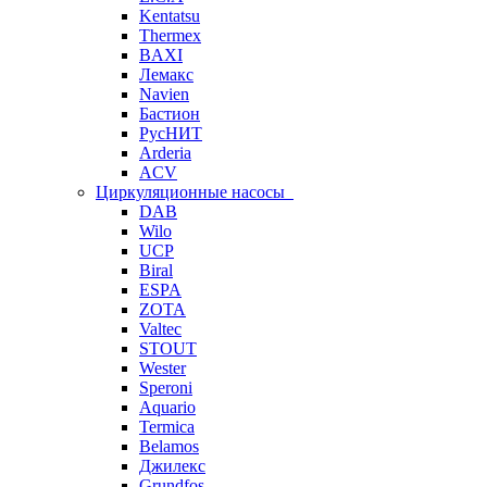
Kentatsu
Thermex
BAXI
Лемакс
Navien
Бастион
РусНИТ
Arderia
ACV
Циркуляционные насосы
DAB
Wilo
UCP
Biral
ESPA
ZOTA
Valtec
STOUT
Wester
Speroni
Aquario
Termica
Belamos
Джилекс
Grundfos