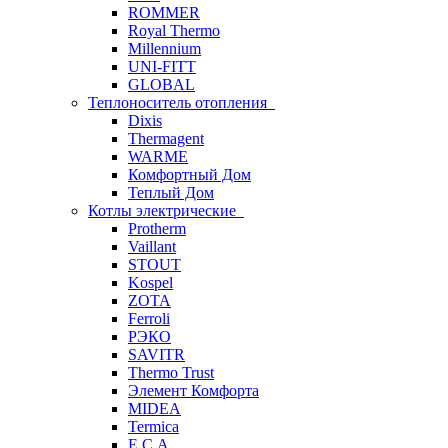
ROMMER
Royal Thermo
Millennium
UNI-FITT
GLOBAL
Теплоноситель отопления
Dixis
Thermagent
WARME
Комфортный Дом
Теплый Дом
Котлы электрические
Protherm
Vaillant
STOUT
Kospel
ZOTA
Ferroli
РЭКО
SAVITR
Thermo Trust
Элемент Комфорта
MIDEA
Termica
E.C.A