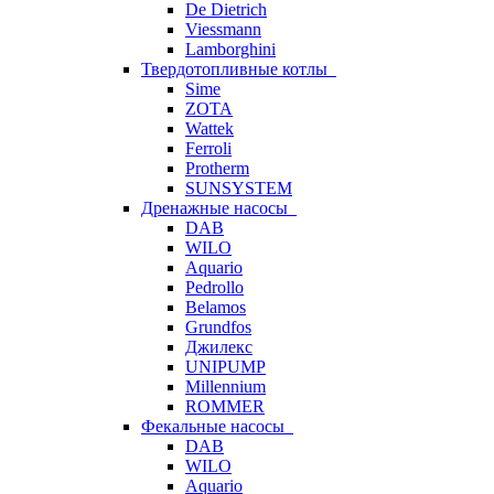
De Dietrich
Viessmann
Lamborghini
Твердотопливные котлы
Sime
ZOTA
Wattek
Ferroli
Protherm
SUNSYSTEM
Дренажные насосы
DAB
WILO
Aquario
Pedrollo
Belamos
Grundfos
Джилекс
UNIPUMP
Millennium
ROMMER
Фекальные насосы
DAB
WILO
Aquario