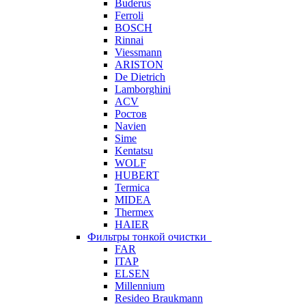
Buderus
Ferroli
BOSCH
Rinnai
Viessmann
ARISTON
De Dietrich
Lamborghini
ACV
Ростов
Navien
Sime
Kentatsu
WOLF
HUBERT
Termica
MIDEA
Thermex
HAIER
Фильтры тонкой очистки
FAR
ITAP
ELSEN
Millennium
Resideo Braukmann