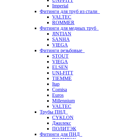
UNI-FITT
Imperial
Фитинги для труб из стали
VALTEC
ROMMER
Фитинги для медных труб
JINTIAN
SANHA
VIEGA
Фитинги резьбовые
STOUT
VIEGA
ELSEN
UNI-FITT
TIEMME
Itap
Comisa
Euros
Millennium
VALTEC
Трубы ПНД
CYKLON
Джилекс
ПОЛИТЭК
Фитинги для ПНД