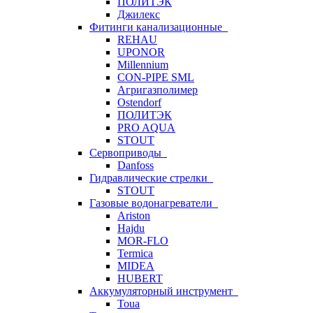
ПОЛИТЭК
Джилекс
Фитинги канализационные
REHAU
UPONOR
Millennium
CON-PIPE SML
Агригазполимер
Ostendorf
ПОЛИТЭК
PRO AQUA
STOUT
Сервоприводы
Danfoss
Гидравлические стрелки
STOUT
Газовые водонагреватели
Ariston
Hajdu
MOR-FLO
Termica
MIDEA
HUBERT
Аккумуляторный инструмент
Toua