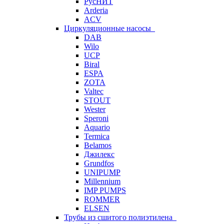
РусНИТ
Arderia
ACV
Циркуляционные насосы
DAB
Wilo
UCP
Biral
ESPA
ZOTA
Valtec
STOUT
Wester
Speroni
Aquario
Termica
Belamos
Джилекс
Grundfos
UNIPUMP
Millennium
IMP PUMPS
ROMMER
ELSEN
Трубы из сшитого полиэтилена