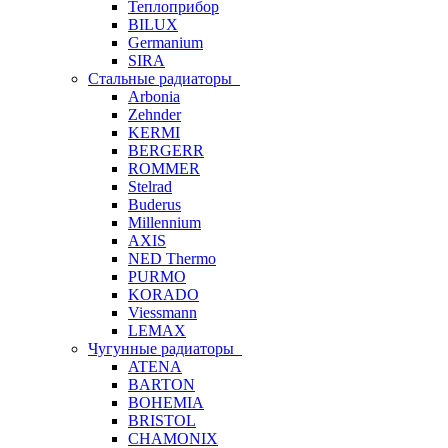
Теплоприбор
BILUX
Germanium
SIRA
Стальные радиаторы
Arbonia
Zehnder
KERMI
BERGERR
ROMMER
Stelrad
Buderus
Millennium
AXIS
NED Thermo
PURMO
KORADO
Viessmann
LEMAX
Чугунные радиаторы
ATENA
BARTON
BOHEMIA
BRISTOL
CHAMONIX