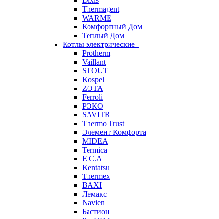
Dixis
Thermagent
WARME
Комфортный Дом
Теплый Дом
Котлы электрические
Protherm
Vaillant
STOUT
Kospel
ZOTA
Ferroli
РЭКО
SAVITR
Thermo Trust
Элемент Комфорта
MIDEA
Termica
E.C.A
Kentatsu
Thermex
BAXI
Лемакс
Navien
Бастион