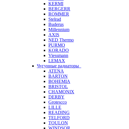
KERMI
BERGERR
ROMMER
Stelrad
Buderus
Millennium
AXIS
NED Thermo
PURMO
KORADO
Viessmann
LEMAX
Чугунные радиаторы
ATENA
BARTON
BOHEMIA
BRISTOL
CHAMONIX
DERBY
Grotescco
LILLE
READING
TELFORD
TOULON
WINDSOR