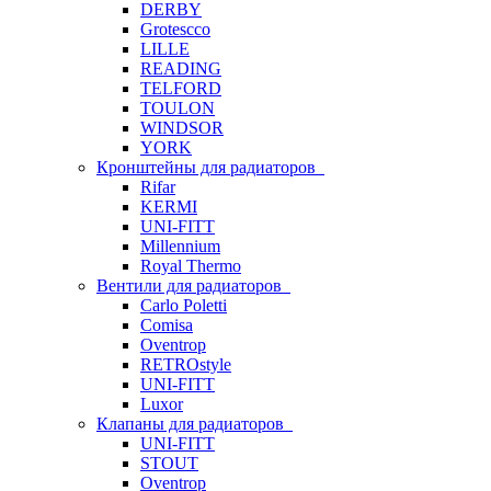
DERBY
Grotescco
LILLE
READING
TELFORD
TOULON
WINDSOR
YORK
Кронштейны для радиаторов
Rifar
KERMI
UNI-FITT
Millennium
Royal Thermo
Вентили для радиаторов
Carlo Poletti
Comisa
Oventrop
RETROstyle
UNI-FITT
Luxor
Клапаны для радиаторов
UNI-FITT
STOUT
Oventrop