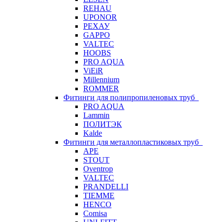
REHAU
UPONOR
РЕХАУ
GAPPO
VALTEC
HOOBS
PRO AQUA
ViEiR
Millennium
ROMMER
Фитинги для полипропиленовых труб
PRO AQUA
Lammin
ПОЛИТЭК
Kalde
Фитинги для металлопластиковых труб
APE
STOUT
Oventrop
VALTEC
PRANDELLI
TIEMME
HENCO
Comisa