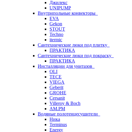
Джилекс
UNIPUMP
Внутрипольные конвекторы
EVA
Gekon
STOUT
Techno
itermic
Сантехнические люки под плитку
ПРАКТИКА
Сантехнические люки под покраску
ПРАКТИКА
Инсталляции для унитазов
OLI
TECE
VIEGA
Geberit
GROHE
Cersanit
Villeroy & Boch
AM.PM
Водяные полотенцесушители
Ника
Terminus
Energy