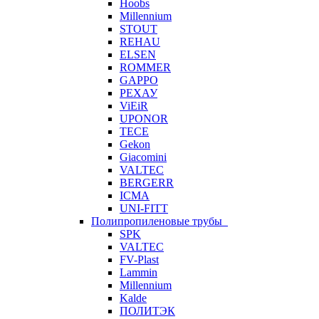
Hoobs
Millennium
STOUT
REHAU
ELSEN
ROMMER
GAPPO
РЕХАУ
ViEiR
UPONOR
TECE
Gekon
Giacomini
VALTEC
BERGERR
ICMA
UNI-FITT
Полипропиленовые трубы
SPK
VALTEC
FV-Plast
Lammin
Millennium
Kalde
ПОЛИТЭК