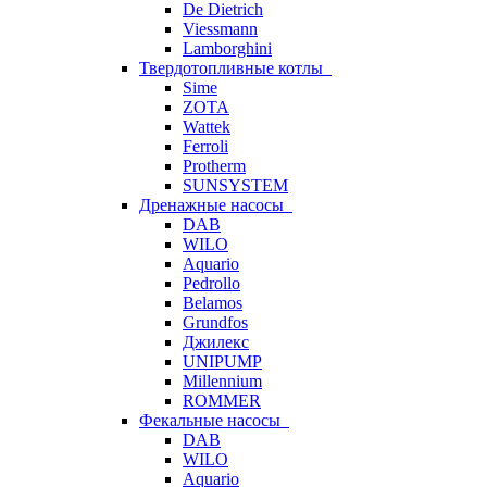
De Dietrich
Viessmann
Lamborghini
Твердотопливные котлы
Sime
ZOTA
Wattek
Ferroli
Protherm
SUNSYSTEM
Дренажные насосы
DAB
WILO
Aquario
Pedrollo
Belamos
Grundfos
Джилекс
UNIPUMP
Millennium
ROMMER
Фекальные насосы
DAB
WILO
Aquario