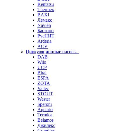
Kentatsu
Thermex
BAXI
Лемакс
Navien
Бастион
РусНИТ
Arderia
ACV
Циркуляционные насосы
DAB
Wilo
UCP
Biral
ESPA
ZOTA
Valtec
STOUT
Wester
Speroni
Aquario
Termica
Belamos
Джилекс
Grundfos