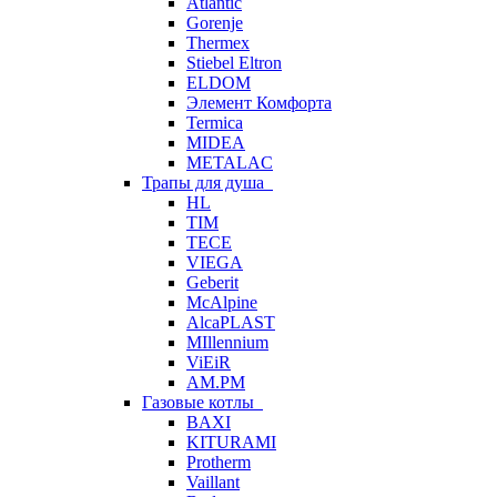
Atlantic
Gorenje
Thermex
Stiebel Eltron
ELDOM
Элемент Комфорта
Termica
MIDEA
METALAC
Трапы для душа
HL
TIM
TECE
VIEGA
Geberit
McAlpine
AlcaPLAST
MIllennium
ViEiR
AM.PM
Газовые котлы
BAXI
KITURAMI
Protherm
Vaillant