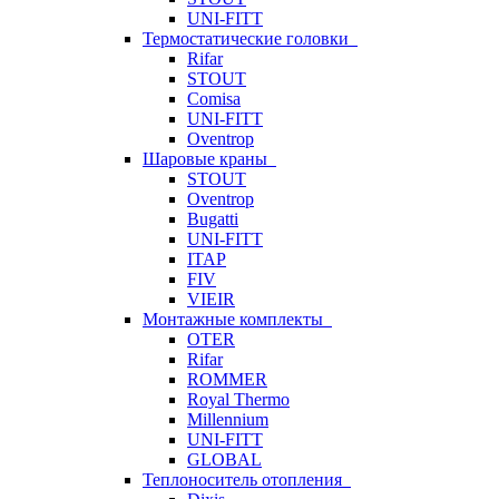
UNI-FITT
Термостатические головки
Rifar
STOUT
Comisa
UNI-FITT
Oventrop
Шаровые краны
STOUT
Oventrop
Bugatti
UNI-FITT
ITAP
FIV
VIEIR
Монтажные комплекты
OTER
Rifar
ROMMER
Royal Thermo
Millennium
UNI-FITT
GLOBAL
Теплоноситель отопления