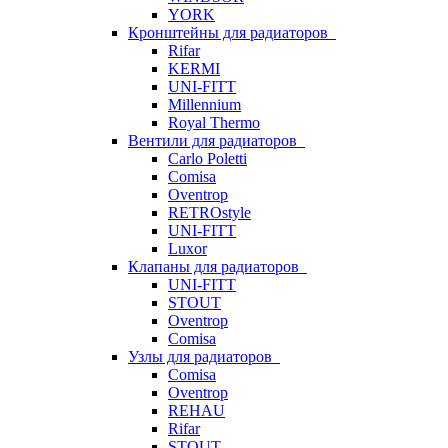
YORK
Кронштейны для радиаторов
Rifar
KERMI
UNI-FITT
Millennium
Royal Thermo
Вентили для радиаторов
Carlo Poletti
Comisa
Oventrop
RETROstyle
UNI-FITT
Luxor
Клапаны для радиаторов
UNI-FITT
STOUT
Oventrop
Comisa
Узлы для радиаторов
Comisa
Oventrop
REHAU
Rifar
STOUT