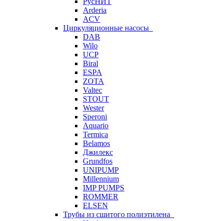
РусНИТ
Arderia
ACV
Циркуляционные насосы
DAB
Wilo
UCP
Biral
ESPA
ZOTA
Valtec
STOUT
Wester
Speroni
Aquario
Termica
Belamos
Джилекс
Grundfos
UNIPUMP
Millennium
IMP PUMPS
ROMMER
ELSEN
Трубы из сшитого полиэтилена