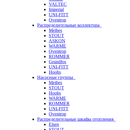
VALTEC
Imperial
UNI-FITT
Oventrop
Распределительные коллектора
Meibes
STOUT
ASKON
WARME
Oventrop
ROMMER
Grundfos
UNI-FITT
Hoobs
Насосные группы
Meibes
STOUT
Hoobs
WARME
ROMMER
UNI-FITT
Oventrop
Распределительные шкафы отопления
Elsen
STOUT