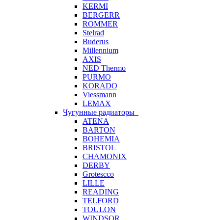
KERMI
BERGERR
ROMMER
Stelrad
Buderus
Millennium
AXIS
NED Thermo
PURMO
KORADO
Viessmann
LEMAX
Чугунные радиаторы
ATENA
BARTON
BOHEMIA
BRISTOL
CHAMONIX
DERBY
Grotescco
LILLE
READING
TELFORD
TOULON
WINDSOR