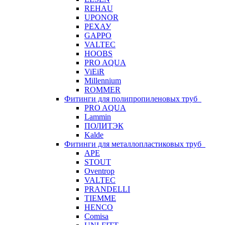
REHAU
UPONOR
РЕХАУ
GAPPO
VALTEC
HOOBS
PRO AQUA
ViEiR
Millennium
ROMMER
Фитинги для полипропиленовых труб
PRO AQUA
Lammin
ПОЛИТЭК
Kalde
Фитинги для металлопластиковых труб
APE
STOUT
Oventrop
VALTEC
PRANDELLI
TIEMME
HENCO
Comisa