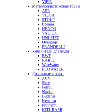
ViEiR
Металлопластиковые трубы
APE
VIEGA
STOUT
Comisa
HENCO
VALTEC
UNI-FITT
Oventrop
PRANDELLI
Умягчители для воды
BWT
RAIFIL
WiseWater
ECOWATER
Дизельные котлы
ACV
Sime
Ferroli
Navien
Buderus
Kentatsu
Protherm
KITURAMI