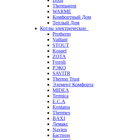
Dixis
Thermagent
WARME
Комфортный Дом
Теплый Дом
Котлы электрические
Protherm
Vaillant
STOUT
Kospel
ZOTA
Ferroli
РЭКО
SAVITR
Thermo Trust
Элемент Комфорта
MIDEA
Termica
E.C.A
Kentatsu
Thermex
BAXI
Лемакс
Navien
Бастион