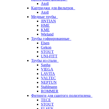
Atoll
Картриджи для фильтров
Atoll
Медные трубы
JINTIAN
HME
KME
Wieland
Трубы гофрированные
Elsen
Gekon
STOUT
UNI-FITT
Трубы из стали
Sanha
VIEGA
LAVITA
VALTEC
NEPTUN
Stahlmann
ROMMER
Фитинги для сшитого полиэтилена
TECE
STOUT
ELSEN