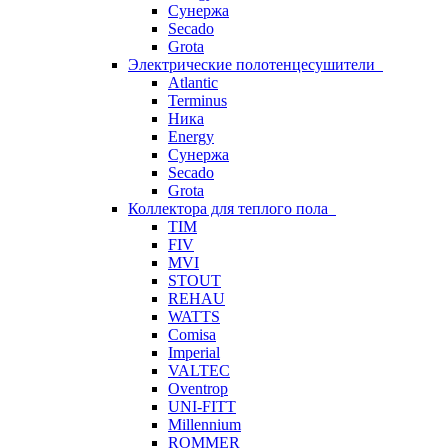
Сунержа
Secado
Grota
Электрические полотенцесушители
Atlantic
Terminus
Ника
Energy
Сунержа
Secado
Grota
Коллектора для теплого пола
TIM
FIV
MVI
STOUT
REHAU
WATTS
Comisa
Imperial
VALTEC
Oventrop
UNI-FITT
Millennium
ROMMER