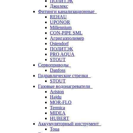
ПОЛИТЭК
Джилекс
Фитинги канализационные
REHAU
UPONOR
Millennium
CON-PIPE SML
Агригазполимер
Ostendorf
ПОЛИТЭК
PRO AQUA
STOUT
Сервоприводы
Danfoss
Гидравлические стрелки
STOUT
Газовые водонагреватели
Ariston
Hajdu
MOR-FLO
Termica
MIDEA
HUBERT
Аккумуляторный инструмент
Toua