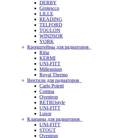
DERBY
Grotescco
LILLE
READING
TELFORD
TOULON
WINDSOR
YORK
Кронштейны для радиаторов
Rifar
KERMI
UNI-FITT
Millennium
Royal Thermo
Вентили для радиаторов
Carlo Poletti
Comisa
Oventrop
RETROstyle
UNI-FITT
Luxor
Клапаны для радиаторов
UNI-FITT
STOUT
Oventrop