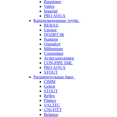
Banninger
Valfex
Imperial
PRO AQUA
Канализационные трубы
REHAU
Uponor
ПОЛИТЭК
Nashorn
Ostendorf
Millennium
Cosmoplast
Агригазполимер
CON-PIPE SML
PRO AQUA
STOUT
Расширительные баки
CIMM
Gekon
STOUT
Reflex
Flamco
VALTEC
UNI-FITT
Belamos