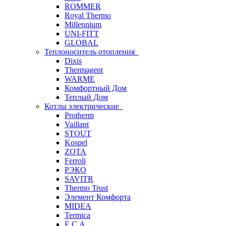
ROMMER
Royal Thermo
Millennium
UNI-FITT
GLOBAL
Теплоноситель отопления
Dixis
Thermagent
WARME
Комфортный Дом
Теплый Дом
Котлы электрические
Protherm
Vaillant
STOUT
Kospel
ZOTA
Ferroli
РЭКО
SAVITR
Thermo Trust
Элемент Комфорта
MIDEA
Termica
E.C.A