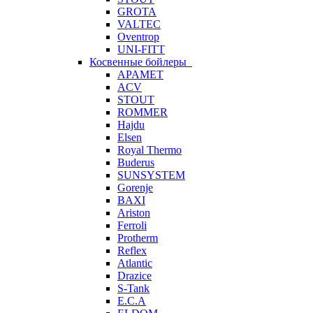
GROTA
VALTEC
Oventrop
UNI-FITT
Косвенные бойлеры
APAMET
ACV
STOUT
ROMMER
Hajdu
Elsen
Royal Thermo
Buderus
SUNSYSTEM
Gorenje
BAXI
Ariston
Ferroli
Protherm
Reflex
Atlantic
Drazice
S-Tank
E.C.A