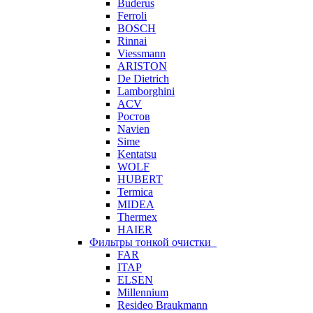
Buderus
Ferroli
BOSCH
Rinnai
Viessmann
ARISTON
De Dietrich
Lamborghini
ACV
Ростов
Navien
Sime
Kentatsu
WOLF
HUBERT
Termica
MIDEA
Thermex
HAIER
Фильтры тонкой очистки
FAR
ITAP
ELSEN
Millennium
Resideo Braukmann