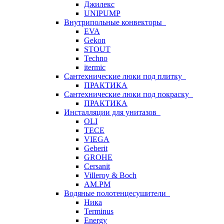
Джилекс
UNIPUMP
Внутрипольные конвекторы
EVA
Gekon
STOUT
Techno
itermic
Сантехнические люки под плитку
ПРАКТИКА
Сантехнические люки под покраску
ПРАКТИКА
Инсталляции для унитазов
OLI
TECE
VIEGA
Geberit
GROHE
Cersanit
Villeroy & Boch
AM.PM
Водяные полотенцесушители
Ника
Terminus
Energy