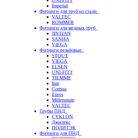
UNI-FITT
Imperial
Фитинги для труб из стали
VALTEC
ROMMER
Фитинги для медных труб
JINTIAN
SANHA
VIEGA
Фитинги резьбовые
STOUT
VIEGA
ELSEN
UNI-FITT
TIEMME
Itap
Comisa
Euros
Millennium
VALTEC
Трубы ПНД
CYKLON
Джилекс
ПОЛИТЭК
Фитинги для ПНД