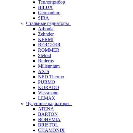
Теплоприбор
BILUX
Germanium
SIRA
Стальные радиаторы
Arbonia
Zehnder
KERMI
BERGERR
ROMMER
Stelrad
Buderus
Millennium
AXIS
NED Thermo
PURMO
KORADO
Viessmann
LEMAX
Чугунные радиаторы
ATENA
BARTON
BOHEMIA
BRISTOL
CHAMONIX