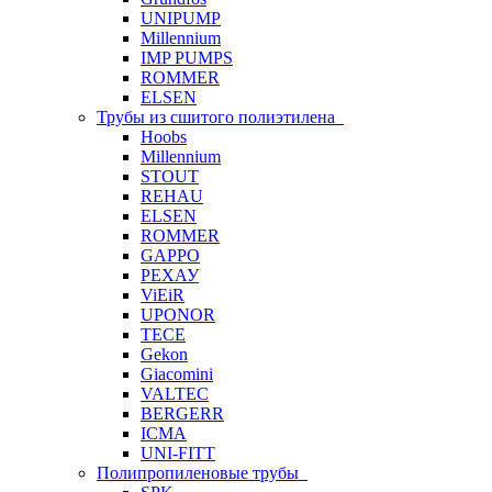
UNIPUMP
Millennium
IMP PUMPS
ROMMER
ELSEN
Трубы из сшитого полиэтилена
Hoobs
Millennium
STOUT
REHAU
ELSEN
ROMMER
GAPPO
РЕХАУ
ViEiR
UPONOR
TECE
Gekon
Giacomini
VALTEC
BERGERR
ICMA
UNI-FITT
Полипропиленовые трубы