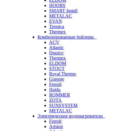
ELDOM
HOOBS
SMART Install
METALAC
EVAN
Termica
Thermex
Комбинированные бойлеры
ACV
Atlantic
Drazice
Thermex
ELDOM
STOUT
Royal Thermo
Gorenje
Ferroli
Hajdu
ROMMER
ZOTA
SUNSYSTEM
METALAC
Электрические водонагреватели
Ferroli
Ariston