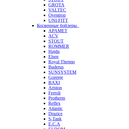
GROTA
VALTEC
Oventrop
UNI-FITT
Косвенные бойлеры
APAMET
ACV
STOUT
ROMMER
Hajdu
Elsen
Royal Thermo
Buderus
SUNSYSTEM
Gorenje
BAXI
Ariston
Ferroli
Protherm
Reflex
Atlantic
Drazice
S-Tank
E.C.A