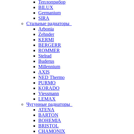
Теплоприбор
BILUX
Germanium
SIRA
Стальные радиаторы
Arbonia
Zehnder
KERMI
BERGERR
ROMMER
Stelrad
Buderus
Millennium
AXIS
NED Thermo
PURMO
KORADO
Viessmann
LEMAX
Чугунные радиаторы
ATENA
BARTON
BOHEMIA
BRISTOL
CHAMONIX