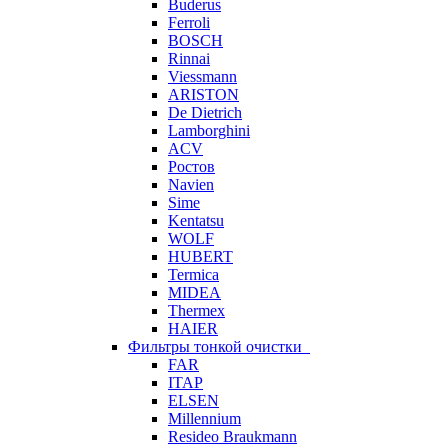
Buderus
Ferroli
BOSCH
Rinnai
Viessmann
ARISTON
De Dietrich
Lamborghini
ACV
Ростов
Navien
Sime
Kentatsu
WOLF
HUBERT
Termica
MIDEA
Thermex
HAIER
Фильтры тонкой очистки
FAR
ITAP
ELSEN
Millennium
Resideo Braukmann