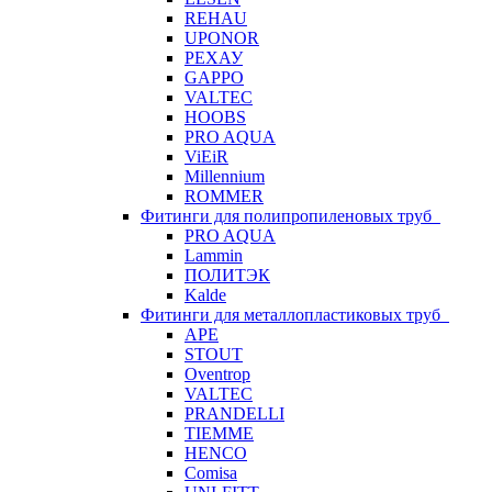
REHAU
UPONOR
РЕХАУ
GAPPO
VALTEC
HOOBS
PRO AQUA
ViEiR
Millennium
ROMMER
Фитинги для полипропиленовых труб
PRO AQUA
Lammin
ПОЛИТЭК
Kalde
Фитинги для металлопластиковых труб
APE
STOUT
Oventrop
VALTEC
PRANDELLI
TIEMME
HENCO
Comisa