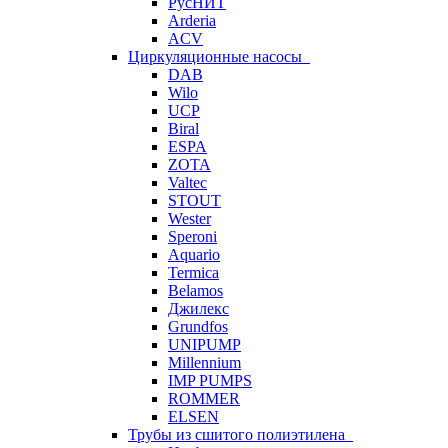
РусНИТ
Arderia
ACV
Циркуляционные насосы
DAB
Wilo
UCP
Biral
ESPA
ZOTA
Valtec
STOUT
Wester
Speroni
Aquario
Termica
Belamos
Джилекс
Grundfos
UNIPUMP
Millennium
IMP PUMPS
ROMMER
ELSEN
Трубы из сшитого полиэтилена