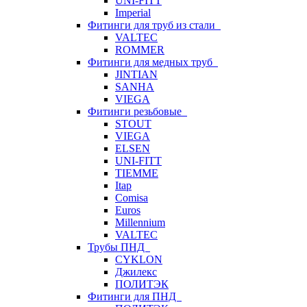
UNI-FITT
Imperial
Фитинги для труб из стали
VALTEC
ROMMER
Фитинги для медных труб
JINTIAN
SANHA
VIEGA
Фитинги резьбовые
STOUT
VIEGA
ELSEN
UNI-FITT
TIEMME
Itap
Comisa
Euros
Millennium
VALTEC
Трубы ПНД
CYKLON
Джилекс
ПОЛИТЭК
Фитинги для ПНД