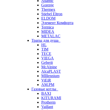
Atlantic
Gorenje
Thermex
Stiebel Eltron
ELDOM
Элемент Комфорта
Termica
MIDEA
METALAC
Трапы для душа
HL
TIM
TECE
VIEGA
Geberit
McAlpine
AlcaPLAST
MIllennium
ViEiR
AM.PM
Газовые котлы
BAXI
KITURAMI
Protherm
Vaillant