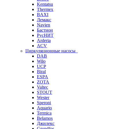
Kentatsu
Thermex
BAXI
Лемакс
Navien
Бастион
РусНИТ
Arderia
ACV
Циркуляционные насосы
DAB
Wilo
UCP
Biral
ESPA
ZOTA
Valtec
STOUT
Wester
Speroni
Aquario
Termica
Belamos
Джилекс
Grundfos