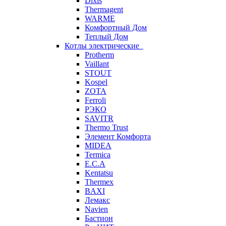
Dixis
Thermagent
WARME
Комфортный Дом
Теплый Дом
Котлы электрические
Protherm
Vaillant
STOUT
Kospel
ZOTA
Ferroli
РЭКО
SAVITR
Thermo Trust
Элемент Комфорта
MIDEA
Termica
E.C.A
Kentatsu
Thermex
BAXI
Лемакс
Navien
Бастион