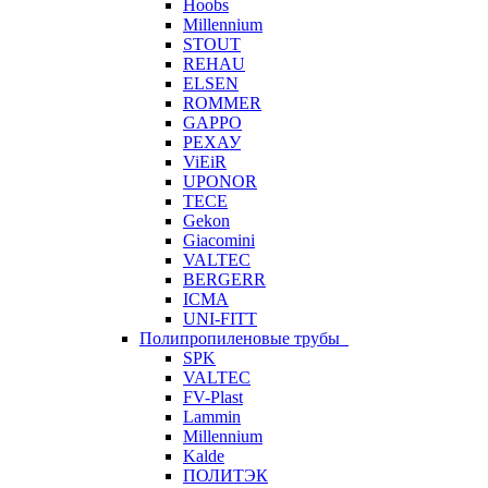
Hoobs
Millennium
STOUT
REHAU
ELSEN
ROMMER
GAPPO
РЕХАУ
ViEiR
UPONOR
TECE
Gekon
Giacomini
VALTEC
BERGERR
ICMA
UNI-FITT
Полипропиленовые трубы
SPK
VALTEC
FV-Plast
Lammin
Millennium
Kalde
ПОЛИТЭК