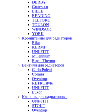
DERBY
Grotescco
LILLE
READING
TELFORD
TOULON
WINDSOR
YORK
Кронштейны для радиаторов
Rifar
KERMI
UNI-FITT
Millennium
Royal Thermo
Вентили для радиаторов
Carlo Poletti
Comisa
Oventrop
RETROstyle
UNI-FITT
Luxor
Клапаны для радиаторов
UNI-FITT
STOUT
Oventrop