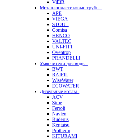
ViEiR
Металлопластиковые трубы
APE
VIEGA
STOUT
Comisa
HENCO
VALTEC
UNI-FITT
Oventrop
PRANDELLI
Умягчители для воды
BWT
RAIFIL
WiseWater
ECOWATER
Дизельные котлы
ACV
Sime
Ferroli
Navien
Buderus
Kentatsu
Protherm
KITURAMI