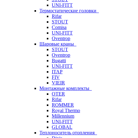
UNI-FITT
Термостатические головки
Rifar
STOUT
Comisa
UNI-FITT
Oventrop
Шаровые краны
STOUT
Oventrop
Bugatti
UNI-FITT
ITAP
FIV
VIEIR
Монтажные комплекты
OTER
Rifar
ROMMER
Royal Thermo
Millennium
UNI-FITT
GLOBAL
Теплоноситель отопления