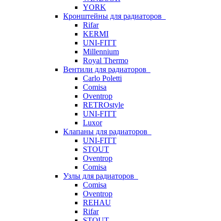
YORK
Кронштейны для радиаторов
Rifar
KERMI
UNI-FITT
Millennium
Royal Thermo
Вентили для радиаторов
Carlo Poletti
Comisa
Oventrop
RETROstyle
UNI-FITT
Luxor
Клапаны для радиаторов
UNI-FITT
STOUT
Oventrop
Comisa
Узлы для радиаторов
Comisa
Oventrop
REHAU
Rifar
STOUT