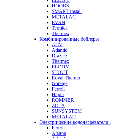
ELDOM
HOOBS
SMART Install
METALAC
EVAN
Termica
Thermex
Комбинированные бойлеры
ACV
Atlantic
Drazice
Thermex
ELDOM
STOUT
Royal Thermo
Gorenje
Ferroli
Hajdu
ROMMER
ZOTA
SUNSYSTEM
METALAC
Электрические водонагреватели
Ferroli
Ariston