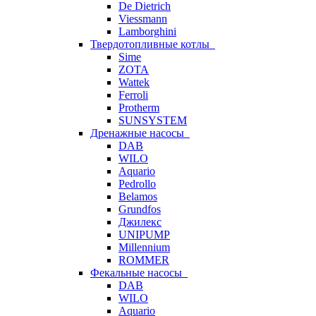
De Dietrich
Viessmann
Lamborghini
Твердотопливные котлы
Sime
ZOTA
Wattek
Ferroli
Protherm
SUNSYSTEM
Дренажные насосы
DAB
WILO
Aquario
Pedrollo
Belamos
Grundfos
Джилекс
UNIPUMP
Millennium
ROMMER
Фекальные насосы
DAB
WILO
Aquario