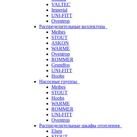
VALTEC
Imperial
UNI-FITT
Oventrop
Распределительные коллектора
Meibes
STOUT
ASKON
WARME
Oventrop
ROMMER
Grundfos
UNI-FITT
Hoobs
Насосные группы
Meibes
STOUT
Hoobs
WARME
ROMMER
UNI-FITT
Oventrop
Распределительные шкафы отопления
Elsen
STOUT