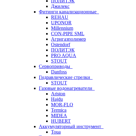
ПОЛИТЭК
Джилекс
Фитинги канализационные
REHAU
UPONOR
Millennium
CON-PIPE SML
Агригазполимер
Ostendorf
ПОЛИТЭК
PRO AQUA
STOUT
Сервоприводы
Danfoss
Гидравлические стрелки
STOUT
Газовые водонагреватели
Ariston
Hajdu
MOR-FLO
Termica
MIDEA
HUBERT
Аккумуляторный инструмент
Toua