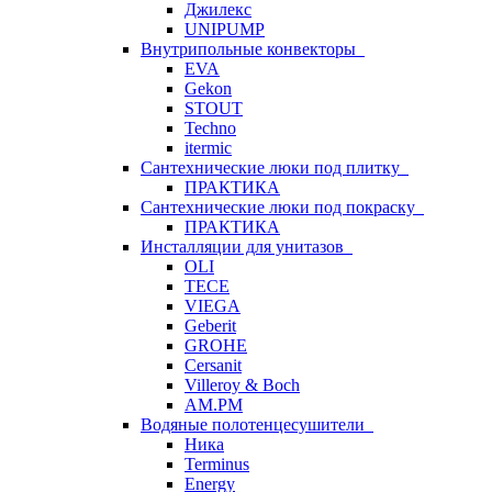
Джилекс
UNIPUMP
Внутрипольные конвекторы
EVA
Gekon
STOUT
Techno
itermic
Сантехнические люки под плитку
ПРАКТИКА
Сантехнические люки под покраску
ПРАКТИКА
Инсталляции для унитазов
OLI
TECE
VIEGA
Geberit
GROHE
Cersanit
Villeroy & Boch
AM.PM
Водяные полотенцесушители
Ника
Terminus
Energy