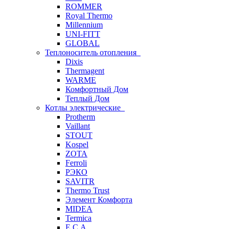
ROMMER
Royal Thermo
Millennium
UNI-FITT
GLOBAL
Теплоноситель отопления
Dixis
Thermagent
WARME
Комфортный Дом
Теплый Дом
Котлы электрические
Protherm
Vaillant
STOUT
Kospel
ZOTA
Ferroli
РЭКО
SAVITR
Thermo Trust
Элемент Комфорта
MIDEA
Termica
E.C.A