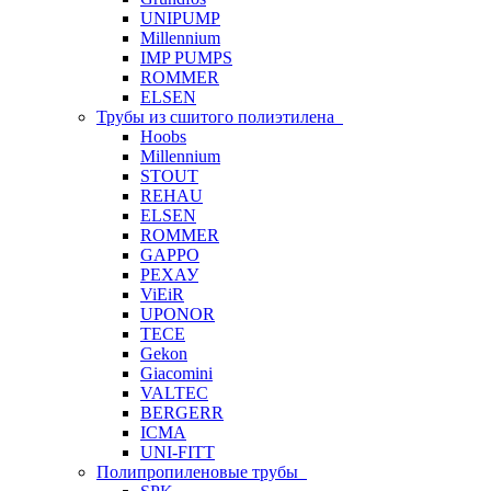
UNIPUMP
Millennium
IMP PUMPS
ROMMER
ELSEN
Трубы из сшитого полиэтилена
Hoobs
Millennium
STOUT
REHAU
ELSEN
ROMMER
GAPPO
РЕХАУ
ViEiR
UPONOR
TECE
Gekon
Giacomini
VALTEC
BERGERR
ICMA
UNI-FITT
Полипропиленовые трубы