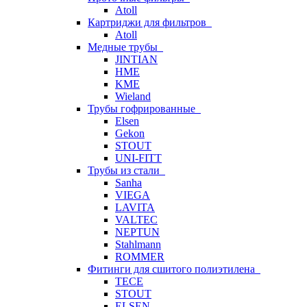
Atoll
Картриджи для фильтров
Atoll
Медные трубы
JINTIAN
HME
KME
Wieland
Трубы гофрированные
Elsen
Gekon
STOUT
UNI-FITT
Трубы из стали
Sanha
VIEGA
LAVITA
VALTEC
NEPTUN
Stahlmann
ROMMER
Фитинги для сшитого полиэтилена
TECE
STOUT
ELSEN