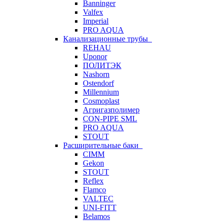
Banninger
Valfex
Imperial
PRO AQUA
Канализационные трубы
REHAU
Uponor
ПОЛИТЭК
Nashorn
Ostendorf
Millennium
Cosmoplast
Агригазполимер
CON-PIPE SML
PRO AQUA
STOUT
Расширительные баки
CIMM
Gekon
STOUT
Reflex
Flamco
VALTEC
UNI-FITT
Belamos