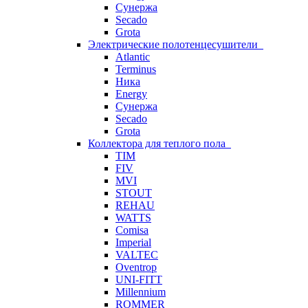
Сунержа
Secado
Grota
Электрические полотенцесушители
Atlantic
Terminus
Ника
Energy
Сунержа
Secado
Grota
Коллектора для теплого пола
TIM
FIV
MVI
STOUT
REHAU
WATTS
Comisa
Imperial
VALTEC
Oventrop
UNI-FITT
Millennium
ROMMER