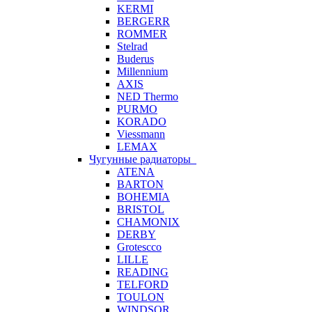
KERMI
BERGERR
ROMMER
Stelrad
Buderus
Millennium
AXIS
NED Thermo
PURMO
KORADO
Viessmann
LEMAX
Чугунные радиаторы
ATENA
BARTON
BOHEMIA
BRISTOL
CHAMONIX
DERBY
Grotescco
LILLE
READING
TELFORD
TOULON
WINDSOR