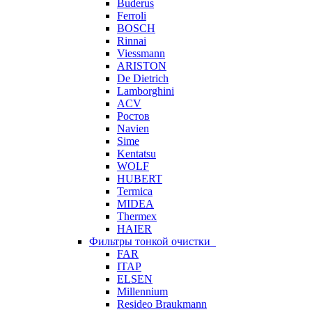
Buderus
Ferroli
BOSCH
Rinnai
Viessmann
ARISTON
De Dietrich
Lamborghini
ACV
Ростов
Navien
Sime
Kentatsu
WOLF
HUBERT
Termica
MIDEA
Thermex
HAIER
Фильтры тонкой очистки
FAR
ITAP
ELSEN
Millennium
Resideo Braukmann