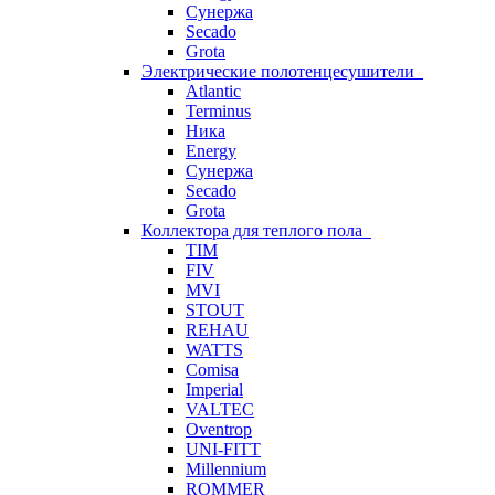
Сунержа
Secado
Grota
Электрические полотенцесушители
Atlantic
Terminus
Ника
Energy
Сунержа
Secado
Grota
Коллектора для теплого пола
TIM
FIV
MVI
STOUT
REHAU
WATTS
Comisa
Imperial
VALTEC
Oventrop
UNI-FITT
Millennium
ROMMER