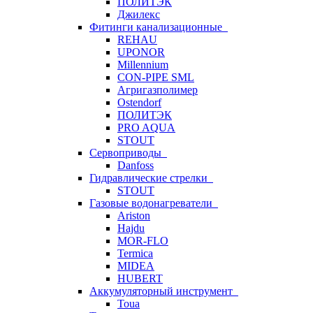
ПОЛИТЭК
Джилекс
Фитинги канализационные
REHAU
UPONOR
Millennium
CON-PIPE SML
Агригазполимер
Ostendorf
ПОЛИТЭК
PRO AQUA
STOUT
Сервоприводы
Danfoss
Гидравлические стрелки
STOUT
Газовые водонагреватели
Ariston
Hajdu
MOR-FLO
Termica
MIDEA
HUBERT
Аккумуляторный инструмент
Toua