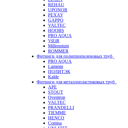
REHAU
UPONOR
РЕХАУ
GAPPO
VALTEC
HOOBS
PRO AQUA
ViEiR
Millennium
ROMMER
Фитинги для полипропиленовых труб
PRO AQUA
Lammin
ПОЛИТЭК
Kalde
Фитинги для металлопластиковых труб
APE
STOUT
Oventrop
VALTEC
PRANDELLI
TIEMME
HENCO
Comisa