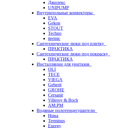
Джилекс
UNIPUMP
Внутрипольные конвекторы
EVA
Gekon
STOUT
Techno
itermic
Сантехнические люки под плитку
ПРАКТИКА
Сантехнические люки под покраску
ПРАКТИКА
Инсталляции для унитазов
OLI
TECE
VIEGA
Geberit
GROHE
Cersanit
Villeroy & Boch
AM.PM
Водяные полотенцесушители
Ника
Terminus
Energy