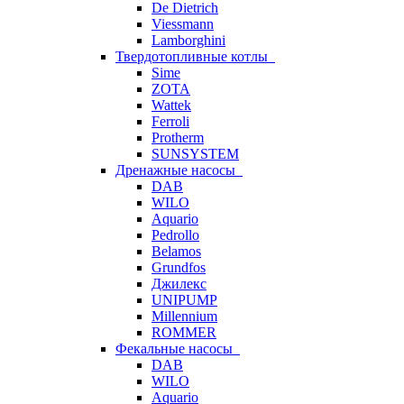
De Dietrich
Viessmann
Lamborghini
Твердотопливные котлы
Sime
ZOTA
Wattek
Ferroli
Protherm
SUNSYSTEM
Дренажные насосы
DAB
WILO
Aquario
Pedrollo
Belamos
Grundfos
Джилекс
UNIPUMP
Millennium
ROMMER
Фекальные насосы
DAB
WILO
Aquario