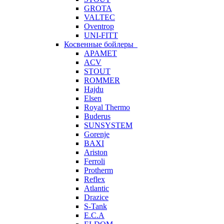
GROTA
VALTEC
Oventrop
UNI-FITT
Косвенные бойлеры
APAMET
ACV
STOUT
ROMMER
Hajdu
Elsen
Royal Thermo
Buderus
SUNSYSTEM
Gorenje
BAXI
Ariston
Ferroli
Protherm
Reflex
Atlantic
Drazice
S-Tank
E.C.A