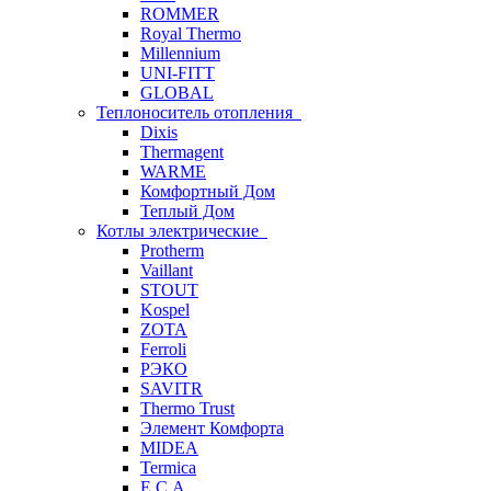
ROMMER
Royal Thermo
Millennium
UNI-FITT
GLOBAL
Теплоноситель отопления
Dixis
Thermagent
WARME
Комфортный Дом
Теплый Дом
Котлы электрические
Protherm
Vaillant
STOUT
Kospel
ZOTA
Ferroli
РЭКО
SAVITR
Thermo Trust
Элемент Комфорта
MIDEA
Termica
E.C.A