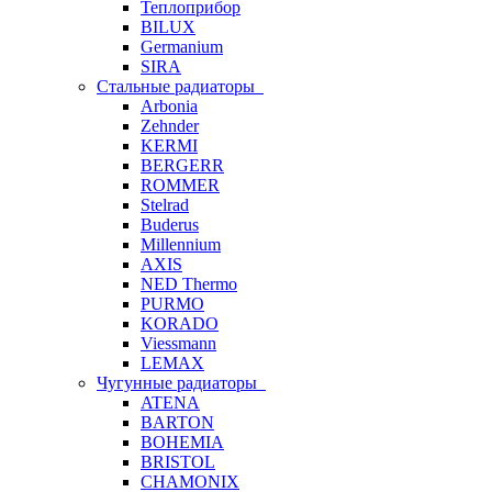
Теплоприбор
BILUX
Germanium
SIRA
Стальные радиаторы
Arbonia
Zehnder
KERMI
BERGERR
ROMMER
Stelrad
Buderus
Millennium
AXIS
NED Thermo
PURMO
KORADO
Viessmann
LEMAX
Чугунные радиаторы
ATENA
BARTON
BOHEMIA
BRISTOL
CHAMONIX