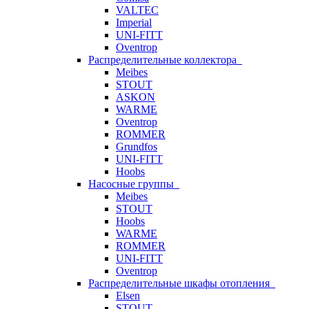
VALTEC
Imperial
UNI-FITT
Oventrop
Распределительные коллектора
Meibes
STOUT
ASKON
WARME
Oventrop
ROMMER
Grundfos
UNI-FITT
Hoobs
Насосные группы
Meibes
STOUT
Hoobs
WARME
ROMMER
UNI-FITT
Oventrop
Распределительные шкафы отопления
Elsen
STOUT