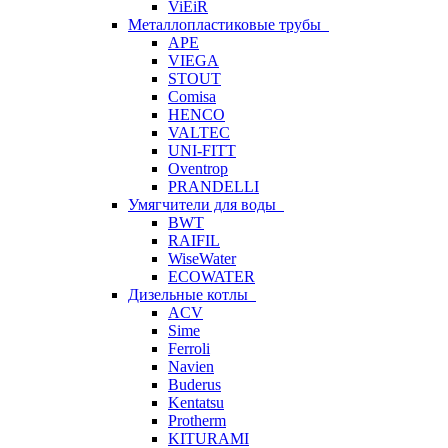
ViEiR
Металлопластиковые трубы
APE
VIEGA
STOUT
Comisa
HENCO
VALTEC
UNI-FITT
Oventrop
PRANDELLI
Умягчители для воды
BWT
RAIFIL
WiseWater
ECOWATER
Дизельные котлы
ACV
Sime
Ferroli
Navien
Buderus
Kentatsu
Protherm
KITURAMI