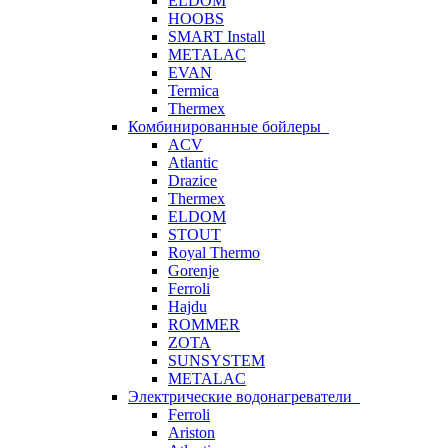
ELDOM
HOOBS
SMART Install
METALAC
EVAN
Termica
Thermex
Комбинированные бойлеры
ACV
Atlantic
Drazice
Thermex
ELDOM
STOUT
Royal Thermo
Gorenje
Ferroli
Hajdu
ROMMER
ZOTA
SUNSYSTEM
METALAC
Электрические водонагреватели
Ferroli
Ariston