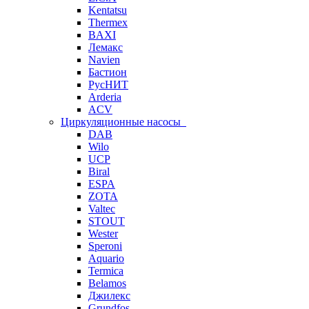
Kentatsu
Thermex
BAXI
Лемакс
Navien
Бастион
РусНИТ
Arderia
ACV
Циркуляционные насосы
DAB
Wilo
UCP
Biral
ESPA
ZOTA
Valtec
STOUT
Wester
Speroni
Aquario
Termica
Belamos
Джилекс
Grundfos