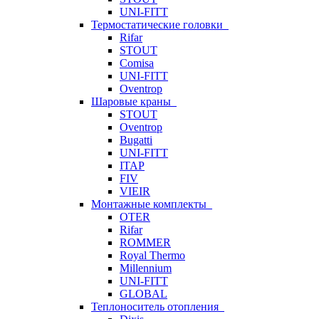
UNI-FITT
Термостатические головки
Rifar
STOUT
Comisa
UNI-FITT
Oventrop
Шаровые краны
STOUT
Oventrop
Bugatti
UNI-FITT
ITAP
FIV
VIEIR
Монтажные комплекты
OTER
Rifar
ROMMER
Royal Thermo
Millennium
UNI-FITT
GLOBAL
Теплоноситель отопления