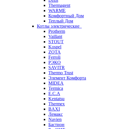
Dixis
Thermagent
WARME
Комфортный Дом
Теплый Дом
Котлы электрические
Protherm
Vaillant
STOUT
Kospel
ZOTA
Ferroli
РЭКО
SAVITR
Thermo Trust
Элемент Комфорта
MIDEA
Termica
E.C.A
Kentatsu
Thermex
BAXI
Лемакс
Navien
Бастион