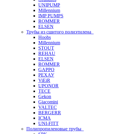
UNIPUMP
Millennium
IMP PUMPS
ROMMER
ELSEN
Трубы из сшитого полиэтилена
Hoobs
Millennium
STOUT
REHAU
ELSEN
ROMMER
GAPPO
РЕХАУ
ViEiR
UPONOR
TECE
Gekon
Giacomini
VALTEC
BERGERR
ICMA
UNI-FITT
Полипропиленовые трубы