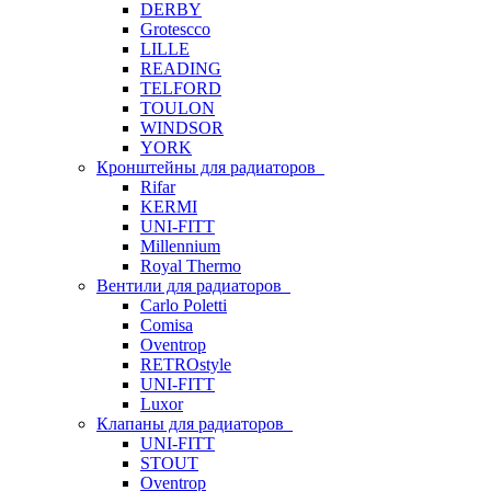
DERBY
Grotescco
LILLE
READING
TELFORD
TOULON
WINDSOR
YORK
Кронштейны для радиаторов
Rifar
KERMI
UNI-FITT
Millennium
Royal Thermo
Вентили для радиаторов
Carlo Poletti
Comisa
Oventrop
RETROstyle
UNI-FITT
Luxor
Клапаны для радиаторов
UNI-FITT
STOUT
Oventrop