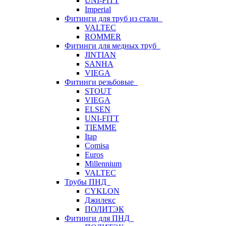
UNI-FITT
Imperial
Фитинги для труб из стали
VALTEC
ROMMER
Фитинги для медных труб
JINTIAN
SANHA
VIEGA
Фитинги резьбовые
STOUT
VIEGA
ELSEN
UNI-FITT
TIEMME
Itap
Comisa
Euros
Millennium
VALTEC
Трубы ПНД
CYKLON
Джилекс
ПОЛИТЭК
Фитинги для ПНД