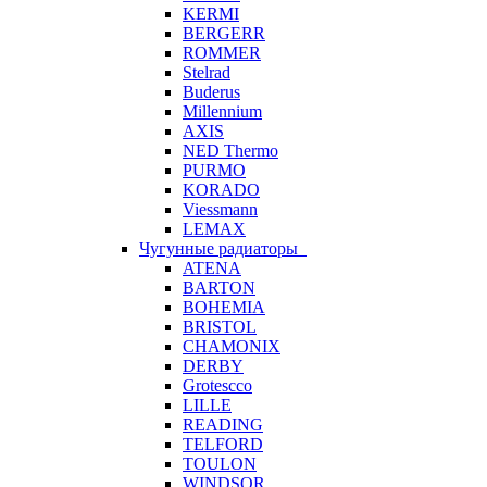
KERMI
BERGERR
ROMMER
Stelrad
Buderus
Millennium
AXIS
NED Thermo
PURMO
KORADO
Viessmann
LEMAX
Чугунные радиаторы
ATENA
BARTON
BOHEMIA
BRISTOL
CHAMONIX
DERBY
Grotescco
LILLE
READING
TELFORD
TOULON
WINDSOR