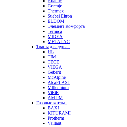
Atlantic
Gorenje
Thermex
Stiebel Eltron
ELDOM
Элемент Комфорта
Termica
MIDEA
METALAC
Трапы для душа
HL
TIM
TECE
VIEGA
Geberit
McAlpine
AlcaPLAST
MIllennium
ViEiR
AM.PM
Газовые котлы
BAXI
KITURAMI
Protherm
Vaillant