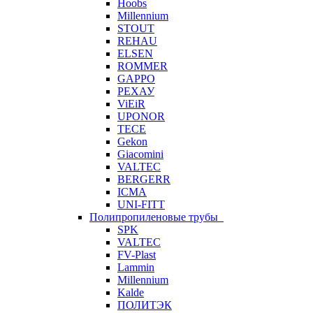
Hoobs
Millennium
STOUT
REHAU
ELSEN
ROMMER
GAPPO
РЕХАУ
ViEiR
UPONOR
TECE
Gekon
Giacomini
VALTEC
BERGERR
ICMA
UNI-FITT
Полипропиленовые трубы
SPK
VALTEC
FV-Plast
Lammin
Millennium
Kalde
ПОЛИТЭК