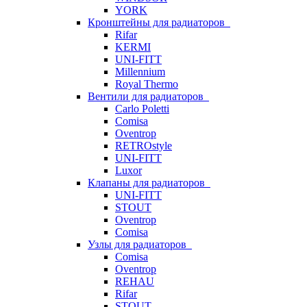
YORK
Кронштейны для радиаторов
Rifar
KERMI
UNI-FITT
Millennium
Royal Thermo
Вентили для радиаторов
Carlo Poletti
Comisa
Oventrop
RETROstyle
UNI-FITT
Luxor
Клапаны для радиаторов
UNI-FITT
STOUT
Oventrop
Comisa
Узлы для радиаторов
Comisa
Oventrop
REHAU
Rifar
STOUT