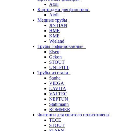
Atoll
Картриджи для фильтров
Atoll
Медные трубы
JINTIAN
HME
KME
Wieland
Трубы гофрированные
Elsen
Gekon
STOUT
UNI-FITT
Трубы из стали
Sanha
VIEGA
LAVITA
VALTEC
NEPTUN
Stahlmann
ROMMER
Фитинги для сшитого полиэтилена
TECE
STOUT
ELSEN