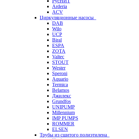
РусНИТ
Arderia
ACV
Циркуляционные насосы
DAB
Wilo
UCP
Biral
ESPA
ZOTA
Valtec
STOUT
Wester
Speroni
Aquario
Termica
Belamos
Джилекс
Grundfos
UNIPUMP
Millennium
IMP PUMPS
ROMMER
ELSEN
Трубы из сшитого полиэтилена