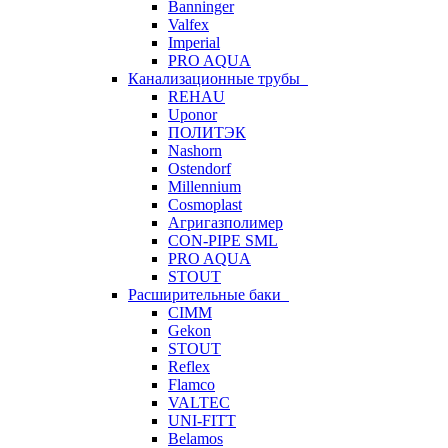
Banninger
Valfex
Imperial
PRO AQUA
Канализационные трубы
REHAU
Uponor
ПОЛИТЭК
Nashorn
Ostendorf
Millennium
Cosmoplast
Агригазполимер
CON-PIPE SML
PRO AQUA
STOUT
Расширительные баки
CIMM
Gekon
STOUT
Reflex
Flamco
VALTEC
UNI-FITT
Belamos