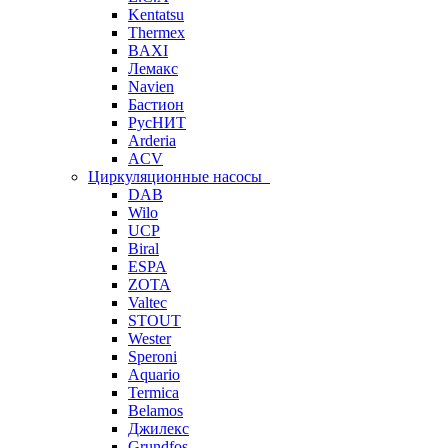
Kentatsu
Thermex
BAXI
Лемакс
Navien
Бастион
РусНИТ
Arderia
ACV
Циркуляционные насосы
DAB
Wilo
UCP
Biral
ESPA
ZOTA
Valtec
STOUT
Wester
Speroni
Aquario
Termica
Belamos
Джилекс
Grundfos