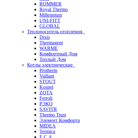
ROMMER
Royal Thermo
Millennium
UNI-FITT
GLOBAL
Теплоноситель отопления
Dixis
Thermagent
WARME
Комфортный Дом
Теплый Дом
Котлы электрические
Protherm
Vaillant
STOUT
Kospel
ZOTA
Ferroli
РЭКО
SAVITR
Thermo Trust
Элемент Комфорта
MIDEA
Termica
E.C.A