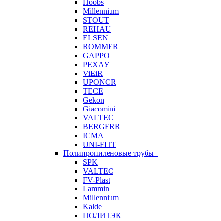
Hoobs
Millennium
STOUT
REHAU
ELSEN
ROMMER
GAPPO
РЕХАУ
ViEiR
UPONOR
TECE
Gekon
Giacomini
VALTEC
BERGERR
ICMA
UNI-FITT
Полипропиленовые трубы
SPK
VALTEC
FV-Plast
Lammin
Millennium
Kalde
ПОЛИТЭК