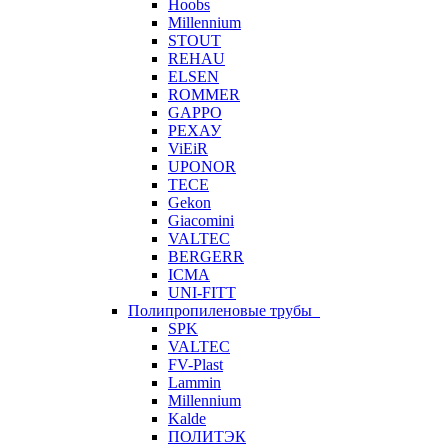
Hoobs
Millennium
STOUT
REHAU
ELSEN
ROMMER
GAPPO
РЕХАУ
ViEiR
UPONOR
TECE
Gekon
Giacomini
VALTEC
BERGERR
ICMA
UNI-FITT
Полипропиленовые трубы
SPK
VALTEC
FV-Plast
Lammin
Millennium
Kalde
ПОЛИТЭК