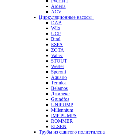
РусНИТ
Arderia
ACV
Циркуляционные насосы
DAB
Wilo
UCP
Biral
ESPA
ZOTA
Valtec
STOUT
Wester
Speroni
Aquario
Termica
Belamos
Джилекс
Grundfos
UNIPUMP
Millennium
IMP PUMPS
ROMMER
ELSEN
Трубы из сшитого полиэтилена