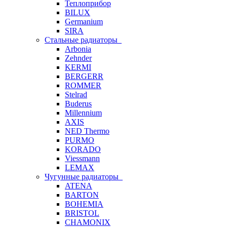
Теплоприбор
BILUX
Germanium
SIRA
Стальные радиаторы
Arbonia
Zehnder
KERMI
BERGERR
ROMMER
Stelrad
Buderus
Millennium
AXIS
NED Thermo
PURMO
KORADO
Viessmann
LEMAX
Чугунные радиаторы
ATENA
BARTON
BOHEMIA
BRISTOL
CHAMONIX