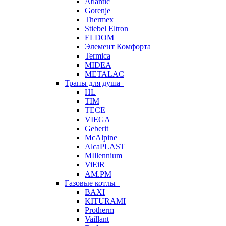
Atlantic
Gorenje
Thermex
Stiebel Eltron
ELDOM
Элемент Комфорта
Termica
MIDEA
METALAC
Трапы для душа
HL
TIM
TECE
VIEGA
Geberit
McAlpine
AlcaPLAST
MIllennium
ViEiR
AM.PM
Газовые котлы
BAXI
KITURAMI
Protherm
Vaillant