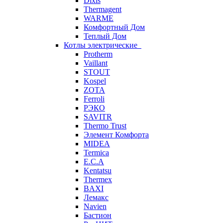
Dixis
Thermagent
WARME
Комфортный Дом
Теплый Дом
Котлы электрические
Protherm
Vaillant
STOUT
Kospel
ZOTA
Ferroli
РЭКО
SAVITR
Thermo Trust
Элемент Комфорта
MIDEA
Termica
E.C.A
Kentatsu
Thermex
BAXI
Лемакс
Navien
Бастион