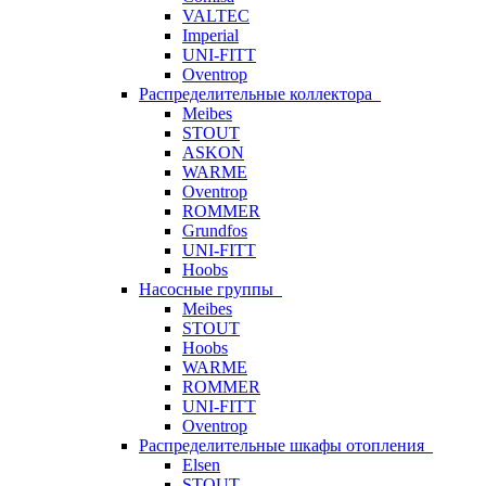
VALTEC
Imperial
UNI-FITT
Oventrop
Распределительные коллектора
Meibes
STOUT
ASKON
WARME
Oventrop
ROMMER
Grundfos
UNI-FITT
Hoobs
Насосные группы
Meibes
STOUT
Hoobs
WARME
ROMMER
UNI-FITT
Oventrop
Распределительные шкафы отопления
Elsen
STOUT