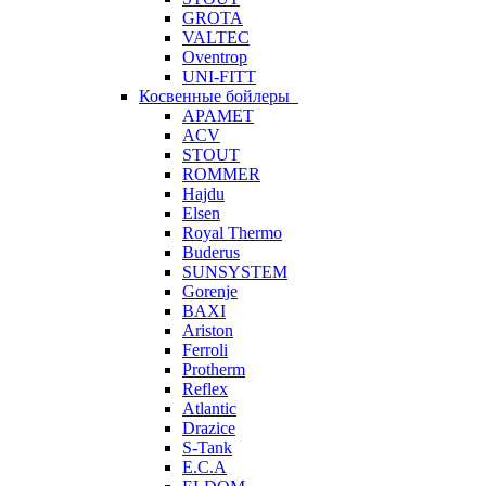
GROTA
VALTEC
Oventrop
UNI-FITT
Косвенные бойлеры
APAMET
ACV
STOUT
ROMMER
Hajdu
Elsen
Royal Thermo
Buderus
SUNSYSTEM
Gorenje
BAXI
Ariston
Ferroli
Protherm
Reflex
Atlantic
Drazice
S-Tank
E.C.A