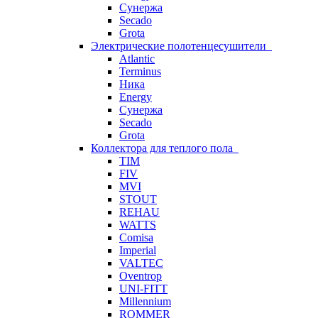
Сунержа
Secado
Grota
Электрические полотенцесушители
Atlantic
Terminus
Ника
Energy
Сунержа
Secado
Grota
Коллектора для теплого пола
TIM
FIV
MVI
STOUT
REHAU
WATTS
Comisa
Imperial
VALTEC
Oventrop
UNI-FITT
Millennium
ROMMER