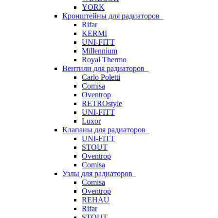
YORK
Кронштейны для радиаторов
Rifar
KERMI
UNI-FITT
Millennium
Royal Thermo
Вентили для радиаторов
Carlo Poletti
Comisa
Oventrop
RETROstyle
UNI-FITT
Luxor
Клапаны для радиаторов
UNI-FITT
STOUT
Oventrop
Comisa
Узлы для радиаторов
Comisa
Oventrop
REHAU
Rifar
STOUT