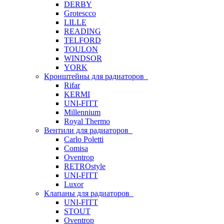
DERBY
Grotescco
LILLE
READING
TELFORD
TOULON
WINDSOR
YORK
Кронштейны для радиаторов
Rifar
KERMI
UNI-FITT
Millennium
Royal Thermo
Вентили для радиаторов
Carlo Poletti
Comisa
Oventrop
RETROstyle
UNI-FITT
Luxor
Клапаны для радиаторов
UNI-FITT
STOUT
Oventrop