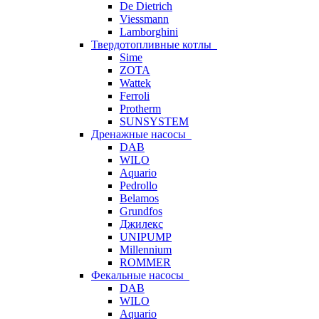
De Dietrich
Viessmann
Lamborghini
Твердотопливные котлы
Sime
ZOTA
Wattek
Ferroli
Protherm
SUNSYSTEM
Дренажные насосы
DAB
WILO
Aquario
Pedrollo
Belamos
Grundfos
Джилекс
UNIPUMP
Millennium
ROMMER
Фекальные насосы
DAB
WILO
Aquario