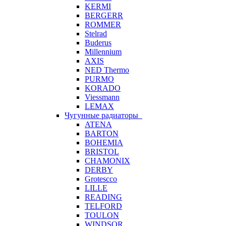
KERMI
BERGERR
ROMMER
Stelrad
Buderus
Millennium
AXIS
NED Thermo
PURMO
KORADO
Viessmann
LEMAX
Чугунные радиаторы
ATENA
BARTON
BOHEMIA
BRISTOL
CHAMONIX
DERBY
Grotescco
LILLE
READING
TELFORD
TOULON
WINDSOR