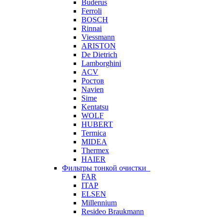
Buderus
Ferroli
BOSCH
Rinnai
Viessmann
ARISTON
De Dietrich
Lamborghini
ACV
Ростов
Navien
Sime
Kentatsu
WOLF
HUBERT
Termica
MIDEA
Thermex
HAIER
Фильтры тонкой очистки
FAR
ITAP
ELSEN
Millennium
Resideo Braukmann