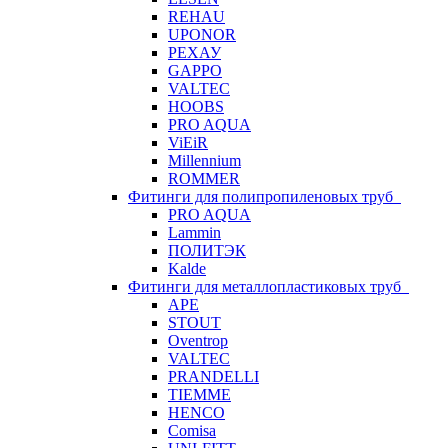
REHAU
UPONOR
РЕХАУ
GAPPO
VALTEC
HOOBS
PRO AQUA
ViEiR
Millennium
ROMMER
Фитинги для полипропиленовых труб
PRO AQUA
Lammin
ПОЛИТЭК
Kalde
Фитинги для металлопластиковых труб
APE
STOUT
Oventrop
VALTEC
PRANDELLI
TIEMME
HENCO
Comisa