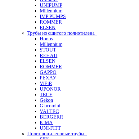
UNIPUMP
Millennium
IMP PUMPS
ROMMER
ELSEN
Трубы из сшитого полиэтилена
Hoobs
Millennium
STOUT
REHAU
ELSEN
ROMMER
GAPPO
РЕХАУ
ViEiR
UPONOR
TECE
Gekon
Giacomini
VALTEC
BERGERR
ICMA
UNI-FITT
Полипропиленовые трубы