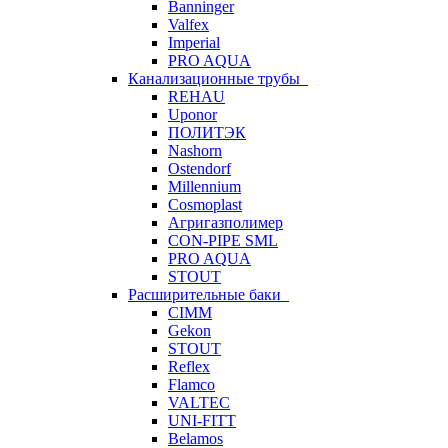
Banninger
Valfex
Imperial
PRO AQUA
Канализационные трубы
REHAU
Uponor
ПОЛИТЭК
Nashorn
Ostendorf
Millennium
Cosmoplast
Агригазполимер
CON-PIPE SML
PRO AQUA
STOUT
Расширительные баки
CIMM
Gekon
STOUT
Reflex
Flamco
VALTEC
UNI-FITT
Belamos