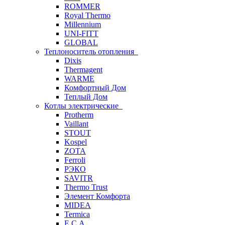
ROMMER
Royal Thermo
Millennium
UNI-FITT
GLOBAL
Теплоноситель отопления
Dixis
Thermagent
WARME
Комфортный Дом
Теплый Дом
Котлы электрические
Protherm
Vaillant
STOUT
Kospel
ZOTA
Ferroli
РЭКО
SAVITR
Thermo Trust
Элемент Комфорта
MIDEA
Termica
E.C.A