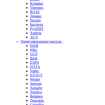
Kentatsu
Thermex
BAXI
Лемакс
Navien
Бастион
РусНИТ
Arderia
ACV
Циркуляционные насосы
DAB
Wilo
UCP
Biral
ESPA
ZOTA
Valtec
STOUT
Wester
Speroni
Aquario
Termica
Belamos
Джилекс
Grundfos