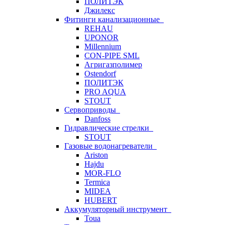
ПОЛИТЭК
Джилекс
Фитинги канализационные
REHAU
UPONOR
Millennium
CON-PIPE SML
Агригазполимер
Ostendorf
ПОЛИТЭК
PRO AQUA
STOUT
Сервоприводы
Danfoss
Гидравлические стрелки
STOUT
Газовые водонагреватели
Ariston
Hajdu
MOR-FLO
Termica
MIDEA
HUBERT
Аккумуляторный инструмент
Toua