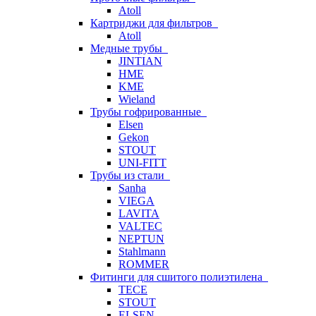
Atoll
Картриджи для фильтров
Atoll
Медные трубы
JINTIAN
HME
KME
Wieland
Трубы гофрированные
Elsen
Gekon
STOUT
UNI-FITT
Трубы из стали
Sanha
VIEGA
LAVITA
VALTEC
NEPTUN
Stahlmann
ROMMER
Фитинги для сшитого полиэтилена
TECE
STOUT
ELSEN