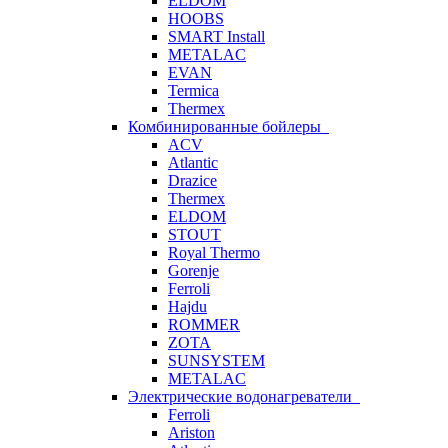
ELDOM
HOOBS
SMART Install
METALAC
EVAN
Termica
Thermex
Комбинированные бойлеры
ACV
Atlantic
Drazice
Thermex
ELDOM
STOUT
Royal Thermo
Gorenje
Ferroli
Hajdu
ROMMER
ZOTA
SUNSYSTEM
METALAC
Электрические водонагреватели
Ferroli
Ariston