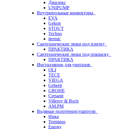
Джилекс
UNIPUMP
Внутрипольные конвекторы
EVA
Gekon
STOUT
Techno
itermic
Сантехнические люки под плитку
ПРАКТИКА
Сантехнические люки под покраску
ПРАКТИКА
Инсталляции для унитазов
OLI
TECE
VIEGA
Geberit
GROHE
Cersanit
Villeroy & Boch
AM.PM
Водяные полотенцесушители
Ника
Terminus
Energy