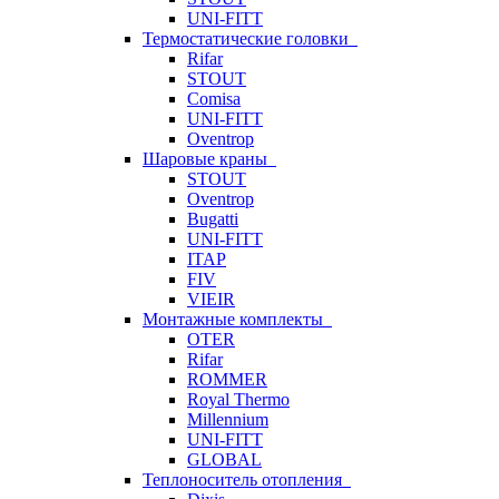
UNI-FITT
Термостатические головки
Rifar
STOUT
Comisa
UNI-FITT
Oventrop
Шаровые краны
STOUT
Oventrop
Bugatti
UNI-FITT
ITAP
FIV
VIEIR
Монтажные комплекты
OTER
Rifar
ROMMER
Royal Thermo
Millennium
UNI-FITT
GLOBAL
Теплоноситель отопления