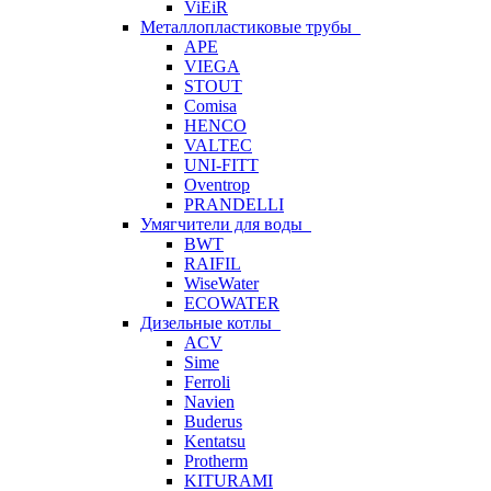
ViEiR
Металлопластиковые трубы
APE
VIEGA
STOUT
Comisa
HENCO
VALTEC
UNI-FITT
Oventrop
PRANDELLI
Умягчители для воды
BWT
RAIFIL
WiseWater
ECOWATER
Дизельные котлы
ACV
Sime
Ferroli
Navien
Buderus
Kentatsu
Protherm
KITURAMI