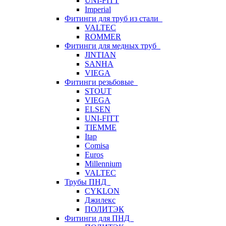
UNI-FITT
Imperial
Фитинги для труб из стали
VALTEC
ROMMER
Фитинги для медных труб
JINTIAN
SANHA
VIEGA
Фитинги резьбовые
STOUT
VIEGA
ELSEN
UNI-FITT
TIEMME
Itap
Comisa
Euros
Millennium
VALTEC
Трубы ПНД
CYKLON
Джилекс
ПОЛИТЭК
Фитинги для ПНД