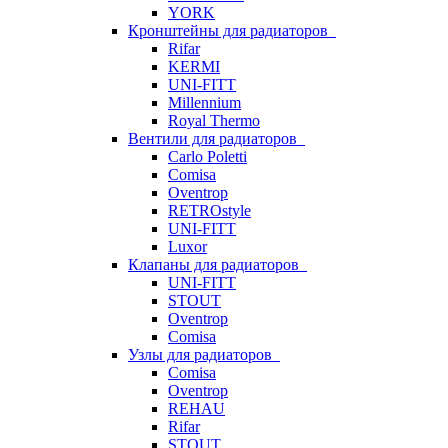
YORK
Кронштейны для радиаторов
Rifar
KERMI
UNI-FITT
Millennium
Royal Thermo
Вентили для радиаторов
Carlo Poletti
Comisa
Oventrop
RETROstyle
UNI-FITT
Luxor
Клапаны для радиаторов
UNI-FITT
STOUT
Oventrop
Comisa
Узлы для радиаторов
Comisa
Oventrop
REHAU
Rifar
STOUT