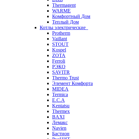
Thermagent
WARME
Комфортный Дом
Теплый Дом
Котлы электрические
Protherm
Vaillant
STOUT
Kospel
ZOTA
Ferroli
РЭКО
SAVITR
Thermo Trust
Элемент Комфорта
MIDEA
Termica
E.C.A
Kentatsu
Thermex
BAXI
Лемакс
Navien
Бастион