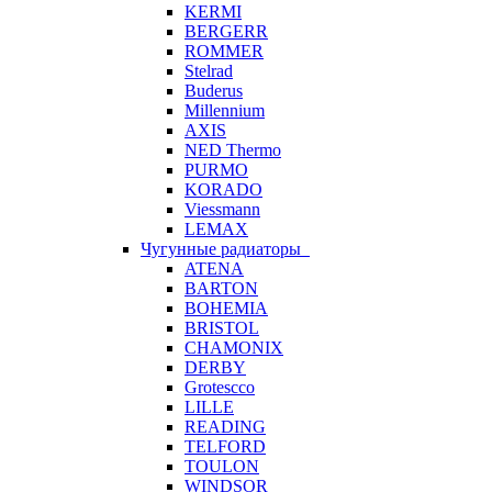
KERMI
BERGERR
ROMMER
Stelrad
Buderus
Millennium
AXIS
NED Thermo
PURMO
KORADO
Viessmann
LEMAX
Чугунные радиаторы
ATENA
BARTON
BOHEMIA
BRISTOL
CHAMONIX
DERBY
Grotescco
LILLE
READING
TELFORD
TOULON
WINDSOR