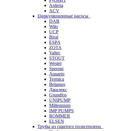
РусНИТ
Arderia
ACV
Циркуляционные насосы
DAB
Wilo
UCP
Biral
ESPA
ZOTA
Valtec
STOUT
Wester
Speroni
Aquario
Termica
Belamos
Джилекс
Grundfos
UNIPUMP
Millennium
IMP PUMPS
ROMMER
ELSEN
Трубы из сшитого полиэтилена