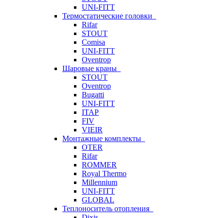
UNI-FITT
Термостатические головки
Rifar
STOUT
Comisa
UNI-FITT
Oventrop
Шаровые краны
STOUT
Oventrop
Bugatti
UNI-FITT
ITAP
FIV
VIEIR
Монтажные комплекты
OTER
Rifar
ROMMER
Royal Thermo
Millennium
UNI-FITT
GLOBAL
Теплоноситель отопления
Dixis