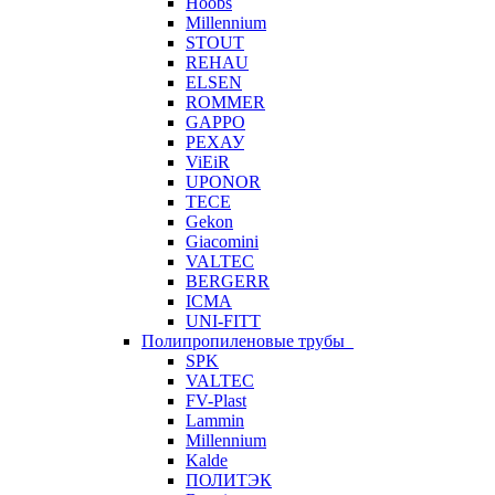
Hoobs
Millennium
STOUT
REHAU
ELSEN
ROMMER
GAPPO
РЕХАУ
ViEiR
UPONOR
TECE
Gekon
Giacomini
VALTEC
BERGERR
ICMA
UNI-FITT
Полипропиленовые трубы
SPK
VALTEC
FV-Plast
Lammin
Millennium
Kalde
ПОЛИТЭК