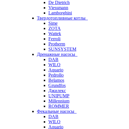
De Dietrich
Viessmann
Lamborghini
Твердотопливные котлы
Sime
ZOTA
Wattek
Ferroli
Protherm
SUNSYSTEM
Дренажные насосы
DAB
WILO
Aquario
Pedrollo
Belamos
Grundfos
Джилекс
UNIPUMP
Millennium
ROMMER
Фекальные насосы
DAB
WILO
Aquario