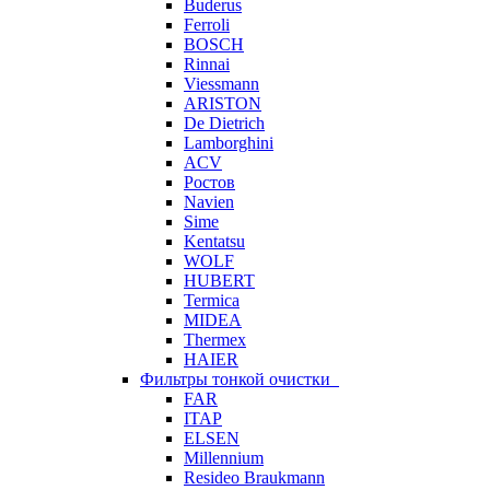
Buderus
Ferroli
BOSCH
Rinnai
Viessmann
ARISTON
De Dietrich
Lamborghini
ACV
Ростов
Navien
Sime
Kentatsu
WOLF
HUBERT
Termica
MIDEA
Thermex
HAIER
Фильтры тонкой очистки
FAR
ITAP
ELSEN
Millennium
Resideo Braukmann