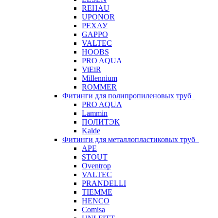
REHAU
UPONOR
РЕХАУ
GAPPO
VALTEC
HOOBS
PRO AQUA
ViEiR
Millennium
ROMMER
Фитинги для полипропиленовых труб
PRO AQUA
Lammin
ПОЛИТЭК
Kalde
Фитинги для металлопластиковых труб
APE
STOUT
Oventrop
VALTEC
PRANDELLI
TIEMME
HENCO
Comisa