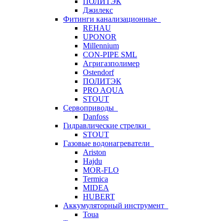
ПОЛИТЭК
Джилекс
Фитинги канализационные
REHAU
UPONOR
Millennium
CON-PIPE SML
Агригазполимер
Ostendorf
ПОЛИТЭК
PRO AQUA
STOUT
Сервоприводы
Danfoss
Гидравлические стрелки
STOUT
Газовые водонагреватели
Ariston
Hajdu
MOR-FLO
Termica
MIDEA
HUBERT
Аккумуляторный инструмент
Toua