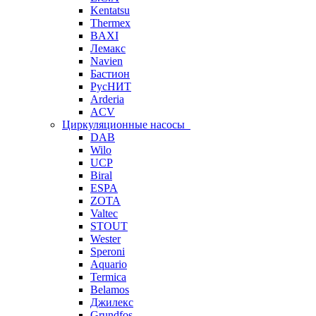
Kentatsu
Thermex
BAXI
Лемакс
Navien
Бастион
РусНИТ
Arderia
ACV
Циркуляционные насосы
DAB
Wilo
UCP
Biral
ESPA
ZOTA
Valtec
STOUT
Wester
Speroni
Aquario
Termica
Belamos
Джилекс
Grundfos