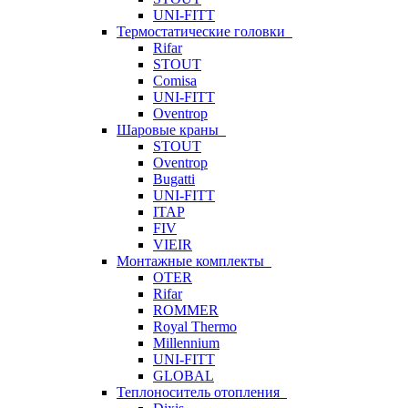
UNI-FITT
Термостатические головки
Rifar
STOUT
Comisa
UNI-FITT
Oventrop
Шаровые краны
STOUT
Oventrop
Bugatti
UNI-FITT
ITAP
FIV
VIEIR
Монтажные комплекты
OTER
Rifar
ROMMER
Royal Thermo
Millennium
UNI-FITT
GLOBAL
Теплоноситель отопления