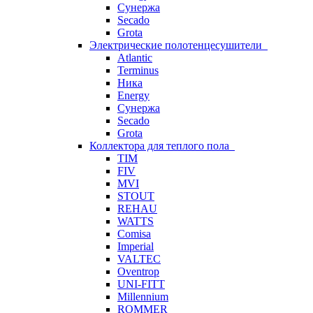
Сунержа
Secado
Grota
Электрические полотенцесушители
Atlantic
Terminus
Ника
Energy
Сунержа
Secado
Grota
Коллектора для теплого пола
TIM
FIV
MVI
STOUT
REHAU
WATTS
Comisa
Imperial
VALTEC
Oventrop
UNI-FITT
Millennium
ROMMER