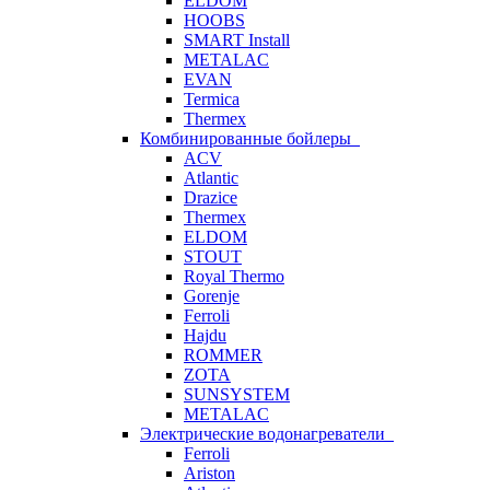
ELDOM
HOOBS
SMART Install
METALAC
EVAN
Termica
Thermex
Комбинированные бойлеры
ACV
Atlantic
Drazice
Thermex
ELDOM
STOUT
Royal Thermo
Gorenje
Ferroli
Hajdu
ROMMER
ZOTA
SUNSYSTEM
METALAC
Электрические водонагреватели
Ferroli
Ariston