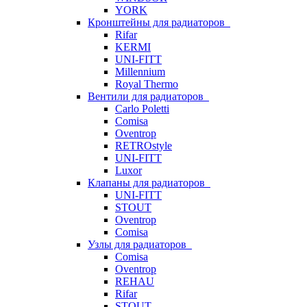
YORK
Кронштейны для радиаторов
Rifar
KERMI
UNI-FITT
Millennium
Royal Thermo
Вентили для радиаторов
Carlo Poletti
Comisa
Oventrop
RETROstyle
UNI-FITT
Luxor
Клапаны для радиаторов
UNI-FITT
STOUT
Oventrop
Comisa
Узлы для радиаторов
Comisa
Oventrop
REHAU
Rifar
STOUT