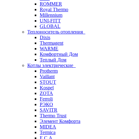
ROMMER
Royal Thermo
Millennium
UNI-FITT
GLOBAL
Теплоноситель отопления
Dixis
Thermagent
WARME
Комфортный Дом
Теплый Дом
Котлы электрические
Protherm
Vaillant
STOUT
Kospel
ZOTA
Ferroli
РЭКО
SAVITR
Thermo Trust
Элемент Комфорта
MIDEA
Termica
E.C.A