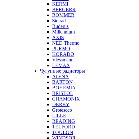
KERMI
BERGERR
ROMMER
Stelrad
Buderus
Millennium
AXIS
NED Thermo
PURMO
KORADO
Viessmann
LEMAX
Чугунные радиаторы
ATENA
BARTON
BOHEMIA
BRISTOL
CHAMONIX
DERBY
Grotescco
LILLE
READING
TELFORD
TOULON
WINDSOR