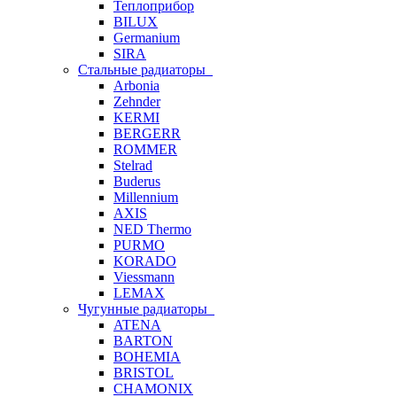
Теплоприбор
BILUX
Germanium
SIRA
Стальные радиаторы
Arbonia
Zehnder
KERMI
BERGERR
ROMMER
Stelrad
Buderus
Millennium
AXIS
NED Thermo
PURMO
KORADO
Viessmann
LEMAX
Чугунные радиаторы
ATENA
BARTON
BOHEMIA
BRISTOL
CHAMONIX