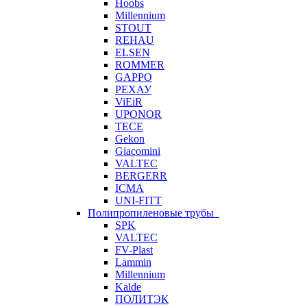
Hoobs
Millennium
STOUT
REHAU
ELSEN
ROMMER
GAPPO
РЕХАУ
ViEiR
UPONOR
TECE
Gekon
Giacomini
VALTEC
BERGERR
ICMA
UNI-FITT
Полипропиленовые трубы
SPK
VALTEC
FV-Plast
Lammin
Millennium
Kalde
ПОЛИТЭК