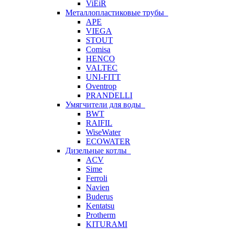
ViEiR
Металлопластиковые трубы
APE
VIEGA
STOUT
Comisa
HENCO
VALTEC
UNI-FITT
Oventrop
PRANDELLI
Умягчители для воды
BWT
RAIFIL
WiseWater
ECOWATER
Дизельные котлы
ACV
Sime
Ferroli
Navien
Buderus
Kentatsu
Protherm
KITURAMI