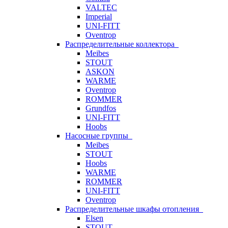
VALTEC
Imperial
UNI-FITT
Oventrop
Распределительные коллектора
Meibes
STOUT
ASKON
WARME
Oventrop
ROMMER
Grundfos
UNI-FITT
Hoobs
Насосные группы
Meibes
STOUT
Hoobs
WARME
ROMMER
UNI-FITT
Oventrop
Распределительные шкафы отопления
Elsen
STOUT