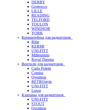
DERBY
Grotescco
LILLE
READING
TELFORD
TOULON
WINDSOR
YORK
Кронштейны для радиаторов
Rifar
KERMI
UNI-FITT
Millennium
Royal Thermo
Вентили для радиаторов
Carlo Poletti
Comisa
Oventrop
RETROstyle
UNI-FITT
Luxor
Клапаны для радиаторов
UNI-FITT
STOUT
Oventrop