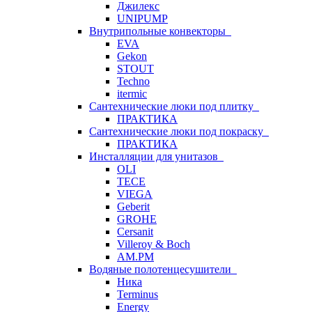
Джилекс
UNIPUMP
Внутрипольные конвекторы
EVA
Gekon
STOUT
Techno
itermic
Сантехнические люки под плитку
ПРАКТИКА
Сантехнические люки под покраску
ПРАКТИКА
Инсталляции для унитазов
OLI
TECE
VIEGA
Geberit
GROHE
Cersanit
Villeroy & Boch
AM.PM
Водяные полотенцесушители
Ника
Terminus
Energy