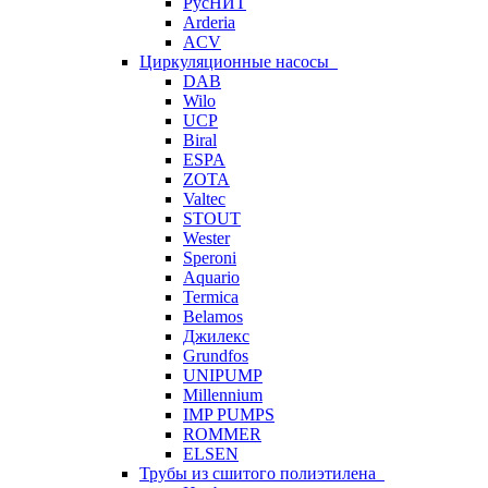
РусНИТ
Arderia
ACV
Циркуляционные насосы
DAB
Wilo
UCP
Biral
ESPA
ZOTA
Valtec
STOUT
Wester
Speroni
Aquario
Termica
Belamos
Джилекс
Grundfos
UNIPUMP
Millennium
IMP PUMPS
ROMMER
ELSEN
Трубы из сшитого полиэтилена