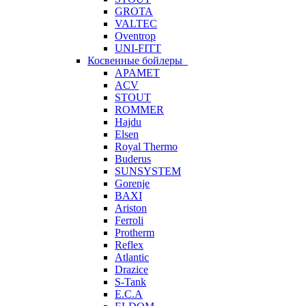
GROTA
VALTEC
Oventrop
UNI-FITT
Косвенные бойлеры
APAMET
ACV
STOUT
ROMMER
Hajdu
Elsen
Royal Thermo
Buderus
SUNSYSTEM
Gorenje
BAXI
Ariston
Ferroli
Protherm
Reflex
Atlantic
Drazice
S-Tank
E.C.A