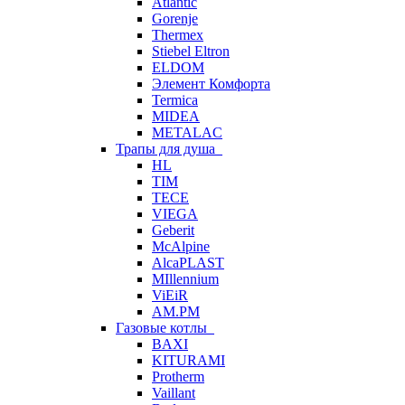
Atlantic
Gorenje
Thermex
Stiebel Eltron
ELDOM
Элемент Комфорта
Termica
MIDEA
METALAC
Трапы для душа
HL
TIM
TECE
VIEGA
Geberit
McAlpine
AlcaPLAST
MIllennium
ViEiR
AM.PM
Газовые котлы
BAXI
KITURAMI
Protherm
Vaillant