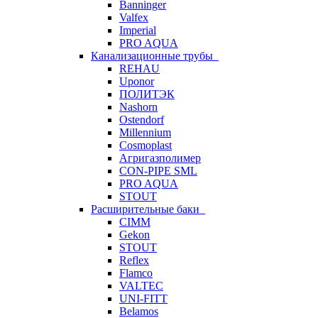
Banninger
Valfex
Imperial
PRO AQUA
Канализационные трубы
REHAU
Uponor
ПОЛИТЭК
Nashorn
Ostendorf
Millennium
Cosmoplast
Агригазполимер
CON-PIPE SML
PRO AQUA
STOUT
Расширительные баки
CIMM
Gekon
STOUT
Reflex
Flamco
VALTEC
UNI-FITT
Belamos