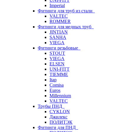
UNI-FITT
Imperial
Фитинги для труб из стали
VALTEC
ROMMER
Фитинги для медных труб
JINTIAN
SANHA
VIEGA
Фитинги резьбовые
STOUT
VIEGA
ELSEN
UNI-FITT
TIEMME
Itap
Comisa
Euros
Millennium
VALTEC
Трубы ПНД
CYKLON
Джилекс
ПОЛИТЭК
Фитинги для ПНД