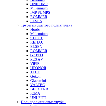
UNIPUMP
Millennium
IMP PUMPS
ROMMER
ELSEN
Трубы из сшитого полиэтилена
Hoobs
Millennium
STOUT
REHAU
ELSEN
ROMMER
GAPPO
РЕХАУ
ViEiR
UPONOR
TECE
Gekon
Giacomini
VALTEC
BERGERR
ICMA
UNI-FITT
Полипропиленовые трубы