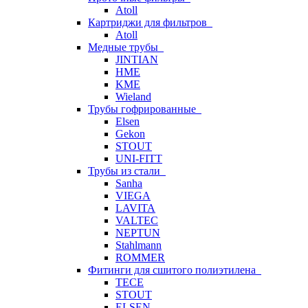
Atoll
Картриджи для фильтров
Atoll
Медные трубы
JINTIAN
HME
KME
Wieland
Трубы гофрированные
Elsen
Gekon
STOUT
UNI-FITT
Трубы из стали
Sanha
VIEGA
LAVITA
VALTEC
NEPTUN
Stahlmann
ROMMER
Фитинги для сшитого полиэтилена
TECE
STOUT
ELSEN