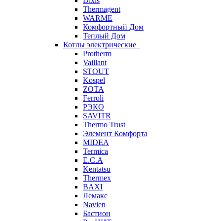
Dixis
Thermagent
WARME
Комфортный Дом
Теплый Дом
Котлы электрические
Protherm
Vaillant
STOUT
Kospel
ZOTA
Ferroli
РЭКО
SAVITR
Thermo Trust
Элемент Комфорта
MIDEA
Termica
E.C.A
Kentatsu
Thermex
BAXI
Лемакс
Navien
Бастион