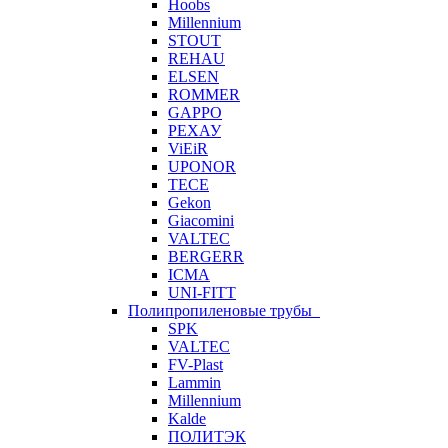
Hoobs
Millennium
STOUT
REHAU
ELSEN
ROMMER
GAPPO
РЕХАУ
ViEiR
UPONOR
TECE
Gekon
Giacomini
VALTEC
BERGERR
ICMA
UNI-FITT
Полипропиленовые трубы
SPK
VALTEC
FV-Plast
Lammin
Millennium
Kalde
ПОЛИТЭК