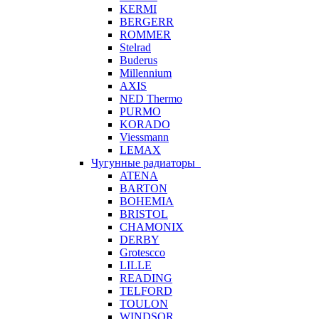
KERMI
BERGERR
ROMMER
Stelrad
Buderus
Millennium
AXIS
NED Thermo
PURMO
KORADO
Viessmann
LEMAX
Чугунные радиаторы
ATENA
BARTON
BOHEMIA
BRISTOL
CHAMONIX
DERBY
Grotescco
LILLE
READING
TELFORD
TOULON
WINDSOR