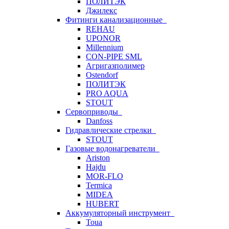
ПОЛИТЭК
Джилекс
Фитинги канализационные
REHAU
UPONOR
Millennium
CON-PIPE SML
Агригазполимер
Ostendorf
ПОЛИТЭК
PRO AQUA
STOUT
Сервоприводы
Danfoss
Гидравлические стрелки
STOUT
Газовые водонагреватели
Ariston
Hajdu
MOR-FLO
Termica
MIDEA
HUBERT
Аккумуляторный инструмент
Toua