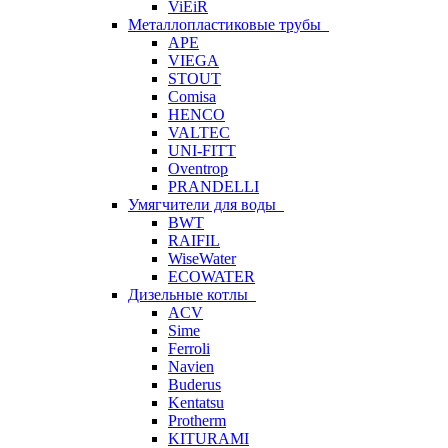
ViEiR
Металлопластиковые трубы
APE
VIEGA
STOUT
Comisa
HENCO
VALTEC
UNI-FITT
Oventrop
PRANDELLI
Умягчители для воды
BWT
RAIFIL
WiseWater
ECOWATER
Дизельные котлы
ACV
Sime
Ferroli
Navien
Buderus
Kentatsu
Protherm
KITURAMI