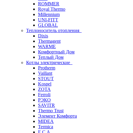
ROMMER
Royal Thermo
Millennium
UNI-FITT
GLOBAL
Теплоноситель отопления
Dixis
Thermagent
WARME
Комфортный Дом
Теплый Дом
Котлы электрические
Protherm
Vaillant
STOUT
Kospel
ZOTA
Ferroli
РЭКО
SAVITR
Thermo Trust
Элемент Комфорта
MIDEA
Termica
E.C.A