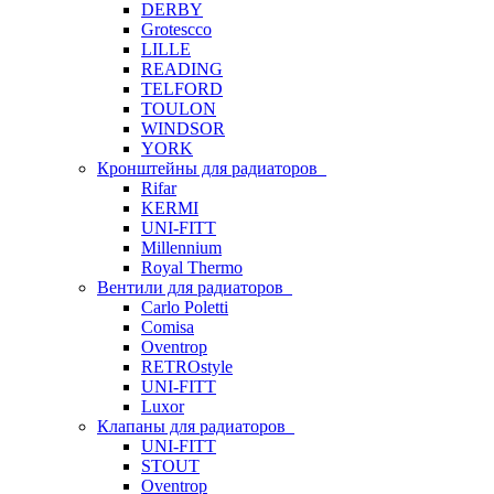
DERBY
Grotescco
LILLE
READING
TELFORD
TOULON
WINDSOR
YORK
Кронштейны для радиаторов
Rifar
KERMI
UNI-FITT
Millennium
Royal Thermo
Вентили для радиаторов
Carlo Poletti
Comisa
Oventrop
RETROstyle
UNI-FITT
Luxor
Клапаны для радиаторов
UNI-FITT
STOUT
Oventrop