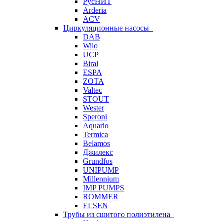
РусНИТ
Arderia
ACV
Циркуляционные насосы
DAB
Wilo
UCP
Biral
ESPA
ZOTA
Valtec
STOUT
Wester
Speroni
Aquario
Termica
Belamos
Джилекс
Grundfos
UNIPUMP
Millennium
IMP PUMPS
ROMMER
ELSEN
Трубы из сшитого полиэтилена