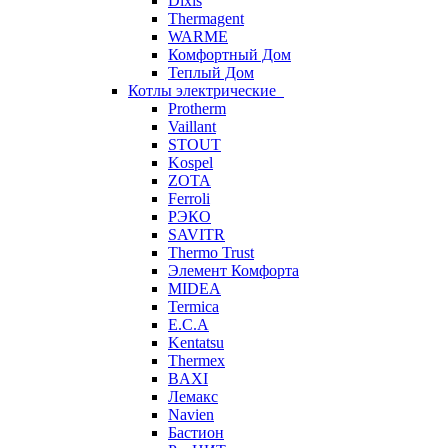
Dixis
Thermagent
WARME
Комфортный Дом
Теплый Дом
Котлы электрические
Protherm
Vaillant
STOUT
Kospel
ZOTA
Ferroli
РЭКО
SAVITR
Thermo Trust
Элемент Комфорта
MIDEA
Termica
E.C.A
Kentatsu
Thermex
BAXI
Лемакс
Navien
Бастион