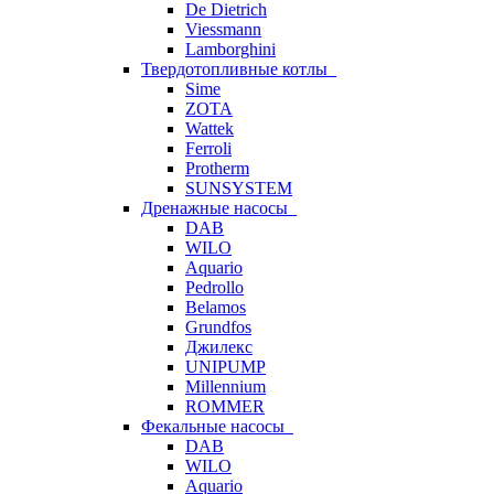
De Dietrich
Viessmann
Lamborghini
Твердотопливные котлы
Sime
ZOTA
Wattek
Ferroli
Protherm
SUNSYSTEM
Дренажные насосы
DAB
WILO
Aquario
Pedrollo
Belamos
Grundfos
Джилекс
UNIPUMP
Millennium
ROMMER
Фекальные насосы
DAB
WILO
Aquario