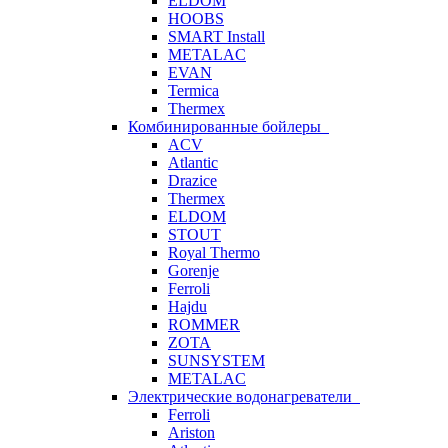
ELDOM
HOOBS
SMART Install
METALAC
EVAN
Termica
Thermex
Комбинированные бойлеры
ACV
Atlantic
Drazice
Thermex
ELDOM
STOUT
Royal Thermo
Gorenje
Ferroli
Hajdu
ROMMER
ZOTA
SUNSYSTEM
METALAC
Электрические водонагреватели
Ferroli
Ariston