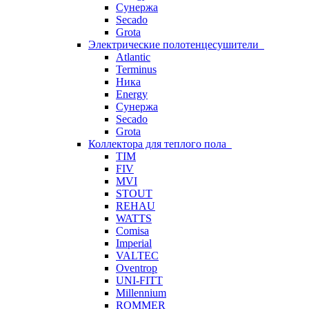
Сунержа
Secado
Grota
Электрические полотенцесушители
Atlantic
Terminus
Ника
Energy
Сунержа
Secado
Grota
Коллектора для теплого пола
TIM
FIV
MVI
STOUT
REHAU
WATTS
Comisa
Imperial
VALTEC
Oventrop
UNI-FITT
Millennium
ROMMER