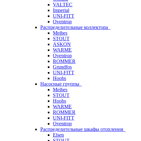
VALTEC
Imperial
UNI-FITT
Oventrop
Распределительные коллектора
Meibes
STOUT
ASKON
WARME
Oventrop
ROMMER
Grundfos
UNI-FITT
Hoobs
Насосные группы
Meibes
STOUT
Hoobs
WARME
ROMMER
UNI-FITT
Oventrop
Распределительные шкафы отопления
Elsen
STOUT