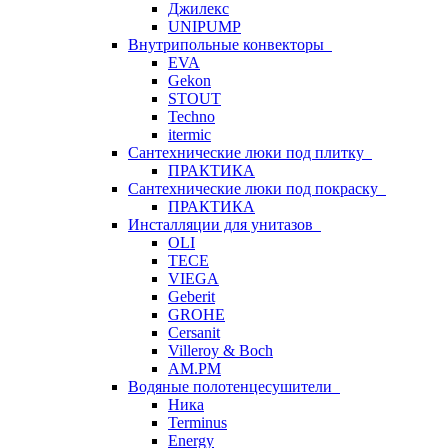
Джилекс
UNIPUMP
Внутрипольные конвекторы
EVA
Gekon
STOUT
Techno
itermic
Сантехнические люки под плитку
ПРАКТИКА
Сантехнические люки под покраску
ПРАКТИКА
Инсталляции для унитазов
OLI
TECE
VIEGA
Geberit
GROHE
Cersanit
Villeroy & Boch
AM.PM
Водяные полотенцесушители
Ника
Terminus
Energy