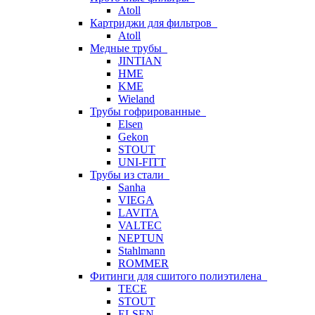
Atoll
Картриджи для фильтров
Atoll
Медные трубы
JINTIAN
HME
KME
Wieland
Трубы гофрированные
Elsen
Gekon
STOUT
UNI-FITT
Трубы из стали
Sanha
VIEGA
LAVITA
VALTEC
NEPTUN
Stahlmann
ROMMER
Фитинги для сшитого полиэтилена
TECE
STOUT
ELSEN