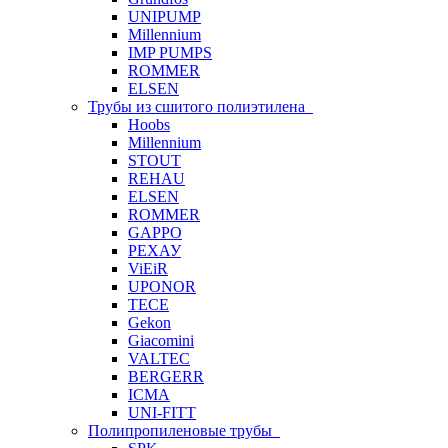
UNIPUMP
Millennium
IMP PUMPS
ROMMER
ELSEN
Трубы из сшитого полиэтилена
Hoobs
Millennium
STOUT
REHAU
ELSEN
ROMMER
GAPPO
РЕХАУ
ViEiR
UPONOR
TECE
Gekon
Giacomini
VALTEC
BERGERR
ICMA
UNI-FITT
Полипропиленовые трубы