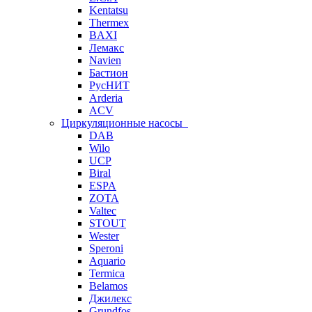
Kentatsu
Thermex
BAXI
Лемакс
Navien
Бастион
РусНИТ
Arderia
ACV
Циркуляционные насосы
DAB
Wilo
UCP
Biral
ESPA
ZOTA
Valtec
STOUT
Wester
Speroni
Aquario
Termica
Belamos
Джилекс
Grundfos