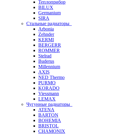
Теплоприбор
BILUX
Germanium
SIRA
Стальные радиаторы
Arbonia
Zehnder
KERMI
BERGERR
ROMMER
Stelrad
Buderus
Millennium
AXIS
NED Thermo
PURMO
KORADO
Viessmann
LEMAX
Чугунные радиаторы
ATENA
BARTON
BOHEMIA
BRISTOL
CHAMONIX