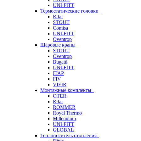
UNI-FITT
Термостатические головки
Rifar
STOUT
Comisa
UNI-FITT
Oventrop
Шаровые краны
STOUT
Oventrop
Bugatti
UNI-FITT
ITAP
FIV
VIEIR
Монтажные комплекты
OTER
Rifar
ROMMER
Royal Thermo
Millennium
UNI-FITT
GLOBAL
Теплоноситель отопления