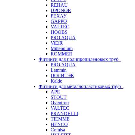
REHAU
UPONOR
РЕХАУ
GAPPO
VALTEC
HOOBS
PRO AQUA
ViEiR
Millennium
ROMMER
Фитинги для полипропиленовых труб
PRO AQUA
Lammin
ПОЛИТЭК
Kalde
Фитинги для металлопластиковых труб
APE
STOUT
Oventrop
VALTEC
PRANDELLI
TIEMME
HENCO
Comisa