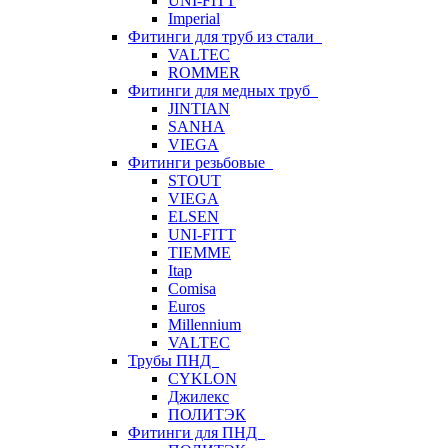
UNI-FITT
Imperial
Фитинги для труб из стали
VALTEC
ROMMER
Фитинги для медных труб
JINTIAN
SANHA
VIEGA
Фитинги резьбовые
STOUT
VIEGA
ELSEN
UNI-FITT
TIEMME
Itap
Comisa
Euros
Millennium
VALTEC
Трубы ПНД
CYKLON
Джилекс
ПОЛИТЭК
Фитинги для ПНД