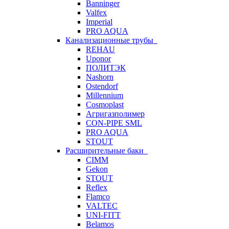
Banninger
Valfex
Imperial
PRO AQUA
Канализационные трубы
REHAU
Uponor
ПОЛИТЭК
Nashorn
Ostendorf
Millennium
Cosmoplast
Агригазполимер
CON-PIPE SML
PRO AQUA
STOUT
Расширительные баки
CIMM
Gekon
STOUT
Reflex
Flamco
VALTEC
UNI-FITT
Belamos