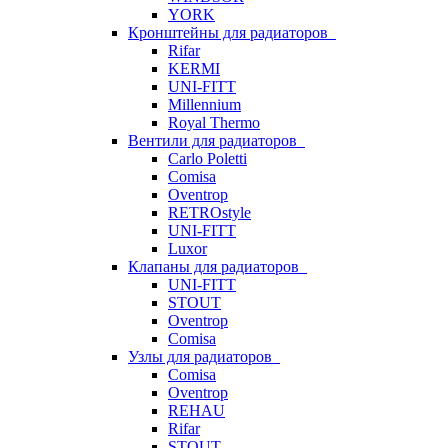
YORK
Кронштейны для радиаторов
Rifar
KERMI
UNI-FITT
Millennium
Royal Thermo
Вентили для радиаторов
Carlo Poletti
Comisa
Oventrop
RETROstyle
UNI-FITT
Luxor
Клапаны для радиаторов
UNI-FITT
STOUT
Oventrop
Comisa
Узлы для радиаторов
Comisa
Oventrop
REHAU
Rifar
STOUT