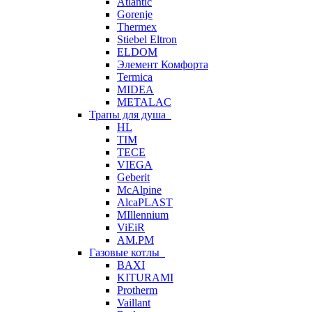
Atlantic
Gorenje
Thermex
Stiebel Eltron
ELDOM
Элемент Комфорта
Termica
MIDEA
METALAC
Трапы для душа
HL
TIM
TECE
VIEGA
Geberit
McAlpine
AlcaPLAST
MIllennium
ViEiR
AM.PM
Газовые котлы
BAXI
KITURAMI
Protherm
Vaillant