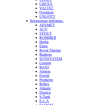
GROTA
VALTEC
Oventrop
UNI-FITT
Косвенные бойлеры
APAMET
ACV
STOUT
ROMMER
Hajdu
Elsen
Royal Thermo
Buderus
SUNSYSTEM
Gorenje
BAXI
Ariston
Ferroli
Protherm
Reflex
Atlantic
Drazice
S-Tank
E.C.A