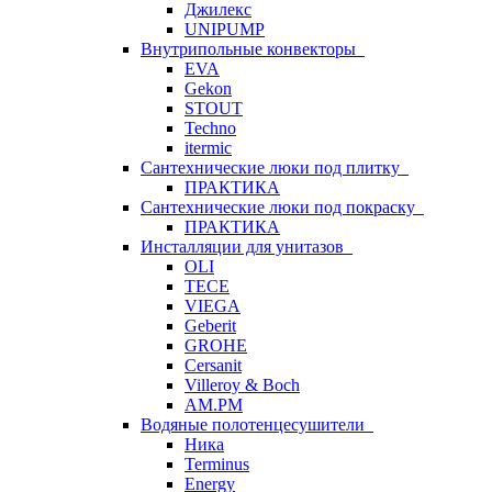
Джилекс
UNIPUMP
Внутрипольные конвекторы
EVA
Gekon
STOUT
Techno
itermic
Сантехнические люки под плитку
ПРАКТИКА
Сантехнические люки под покраску
ПРАКТИКА
Инсталляции для унитазов
OLI
TECE
VIEGA
Geberit
GROHE
Cersanit
Villeroy & Boch
AM.PM
Водяные полотенцесушители
Ника
Terminus
Energy