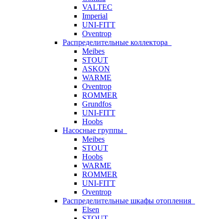
VALTEC
Imperial
UNI-FITT
Oventrop
Распределительные коллектора
Meibes
STOUT
ASKON
WARME
Oventrop
ROMMER
Grundfos
UNI-FITT
Hoobs
Насосные группы
Meibes
STOUT
Hoobs
WARME
ROMMER
UNI-FITT
Oventrop
Распределительные шкафы отопления
Elsen
STOUT