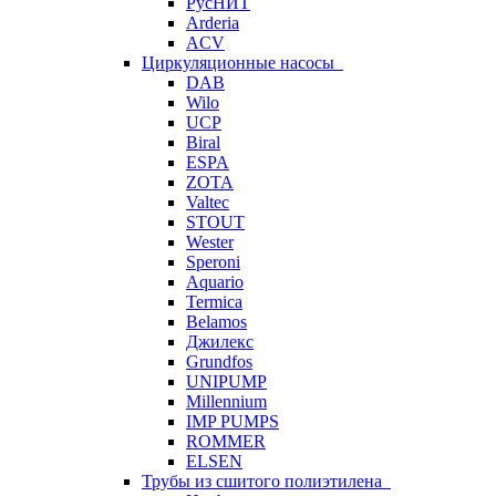
РусНИТ
Arderia
ACV
Циркуляционные насосы
DAB
Wilo
UCP
Biral
ESPA
ZOTA
Valtec
STOUT
Wester
Speroni
Aquario
Termica
Belamos
Джилекс
Grundfos
UNIPUMP
Millennium
IMP PUMPS
ROMMER
ELSEN
Трубы из сшитого полиэтилена