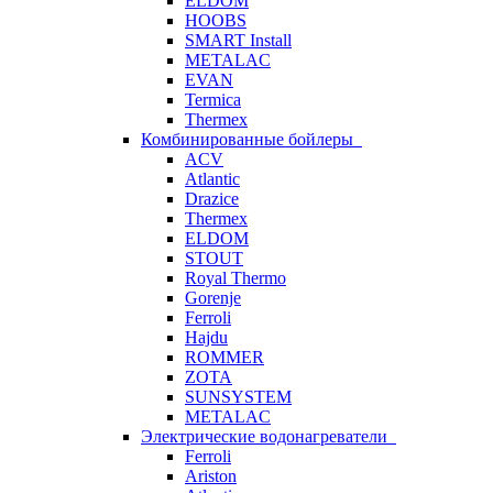
ELDOM
HOOBS
SMART Install
METALAC
EVAN
Termica
Thermex
Комбинированные бойлеры
ACV
Atlantic
Drazice
Thermex
ELDOM
STOUT
Royal Thermo
Gorenje
Ferroli
Hajdu
ROMMER
ZOTA
SUNSYSTEM
METALAC
Электрические водонагреватели
Ferroli
Ariston