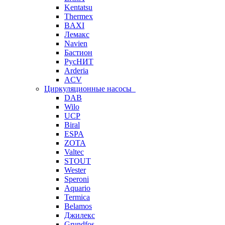
Kentatsu
Thermex
BAXI
Лемакс
Navien
Бастион
РусНИТ
Arderia
ACV
Циркуляционные насосы
DAB
Wilo
UCP
Biral
ESPA
ZOTA
Valtec
STOUT
Wester
Speroni
Aquario
Termica
Belamos
Джилекс
Grundfos