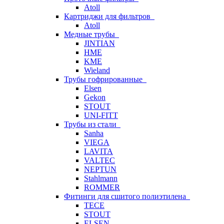
Atoll
Картриджи для фильтров
Atoll
Медные трубы
JINTIAN
HME
KME
Wieland
Трубы гофрированные
Elsen
Gekon
STOUT
UNI-FITT
Трубы из стали
Sanha
VIEGA
LAVITA
VALTEC
NEPTUN
Stahlmann
ROMMER
Фитинги для сшитого полиэтилена
TECE
STOUT
ELSEN