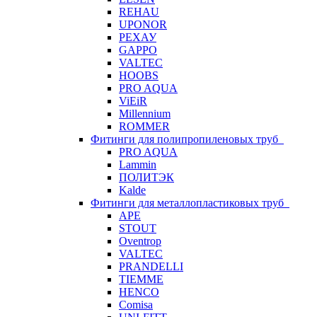
REHAU
UPONOR
РЕХАУ
GAPPO
VALTEC
HOOBS
PRO AQUA
ViEiR
Millennium
ROMMER
Фитинги для полипропиленовых труб
PRO AQUA
Lammin
ПОЛИТЭК
Kalde
Фитинги для металлопластиковых труб
APE
STOUT
Oventrop
VALTEC
PRANDELLI
TIEMME
HENCO
Comisa