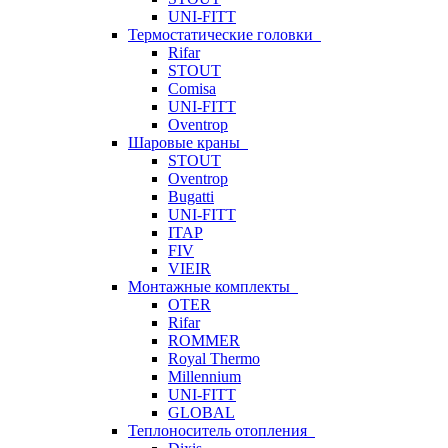
UNI-FITT
Термостатические головки
Rifar
STOUT
Comisa
UNI-FITT
Oventrop
Шаровые краны
STOUT
Oventrop
Bugatti
UNI-FITT
ITAP
FIV
VIEIR
Монтажные комплекты
OTER
Rifar
ROMMER
Royal Thermo
Millennium
UNI-FITT
GLOBAL
Теплоноситель отопления