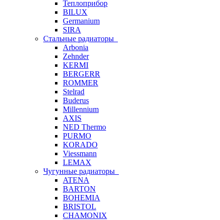
Теплоприбор
BILUX
Germanium
SIRA
Стальные радиаторы
Arbonia
Zehnder
KERMI
BERGERR
ROMMER
Stelrad
Buderus
Millennium
AXIS
NED Thermo
PURMO
KORADO
Viessmann
LEMAX
Чугунные радиаторы
ATENA
BARTON
BOHEMIA
BRISTOL
CHAMONIX