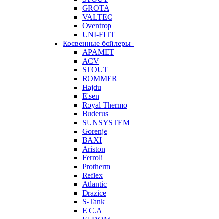
GROTA
VALTEC
Oventrop
UNI-FITT
Косвенные бойлеры
APAMET
ACV
STOUT
ROMMER
Hajdu
Elsen
Royal Thermo
Buderus
SUNSYSTEM
Gorenje
BAXI
Ariston
Ferroli
Protherm
Reflex
Atlantic
Drazice
S-Tank
E.C.A