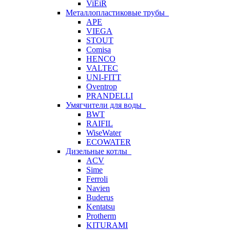
ViEiR
Металлопластиковые трубы
APE
VIEGA
STOUT
Comisa
HENCO
VALTEC
UNI-FITT
Oventrop
PRANDELLI
Умягчители для воды
BWT
RAIFIL
WiseWater
ECOWATER
Дизельные котлы
ACV
Sime
Ferroli
Navien
Buderus
Kentatsu
Protherm
KITURAMI