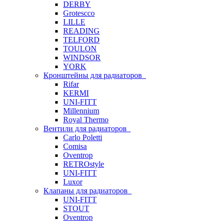
DERBY
Grotescco
LILLE
READING
TELFORD
TOULON
WINDSOR
YORK
Кронштейны для радиаторов
Rifar
KERMI
UNI-FITT
Millennium
Royal Thermo
Вентили для радиаторов
Carlo Poletti
Comisa
Oventrop
RETROstyle
UNI-FITT
Luxor
Клапаны для радиаторов
UNI-FITT
STOUT
Oventrop