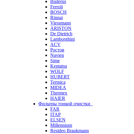
Buderus
Ferroli
BOSCH
Rinnai
Viessmann
ARISTON
De Dietrich
Lamborghini
ACV
Ростов
Navien
Sime
Kentatsu
WOLF
HUBERT
Termica
MIDEA
Thermex
HAIER
Фильтры тонкой очистки
FAR
ITAP
ELSEN
Millennium
Resideo Braukmann