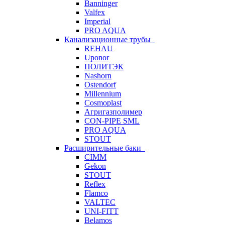
Banninger
Valfex
Imperial
PRO AQUA
Канализационные трубы
REHAU
Uponor
ПОЛИТЭК
Nashorn
Ostendorf
Millennium
Cosmoplast
Агригазполимер
CON-PIPE SML
PRO AQUA
STOUT
Расширительные баки
CIMM
Gekon
STOUT
Reflex
Flamco
VALTEC
UNI-FITT
Belamos