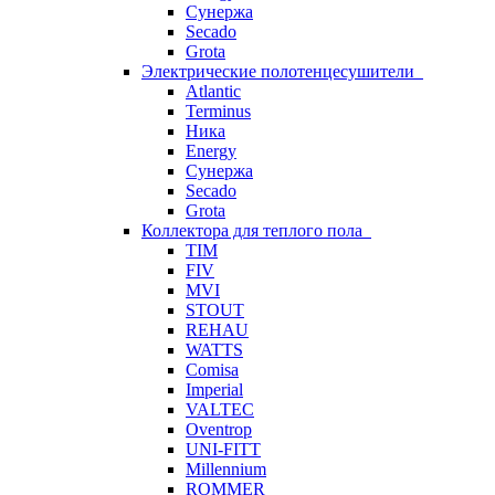
Сунержа
Secado
Grota
Электрические полотенцесушители
Atlantic
Terminus
Ника
Energy
Сунержа
Secado
Grota
Коллектора для теплого пола
TIM
FIV
MVI
STOUT
REHAU
WATTS
Comisa
Imperial
VALTEC
Oventrop
UNI-FITT
Millennium
ROMMER