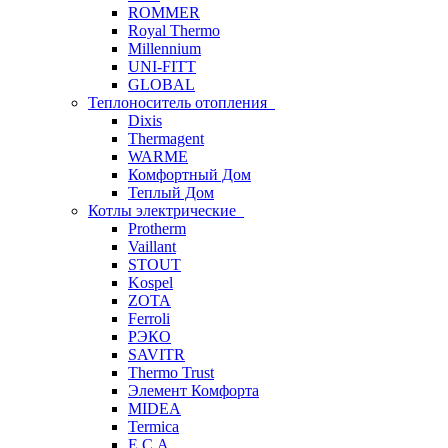
ROMMER
Royal Thermo
Millennium
UNI-FITT
GLOBAL
Теплоноситель отопления
Dixis
Thermagent
WARME
Комфортный Дом
Теплый Дом
Котлы электрические
Protherm
Vaillant
STOUT
Kospel
ZOTA
Ferroli
РЭКО
SAVITR
Thermo Trust
Элемент Комфорта
MIDEA
Termica
E.C.A