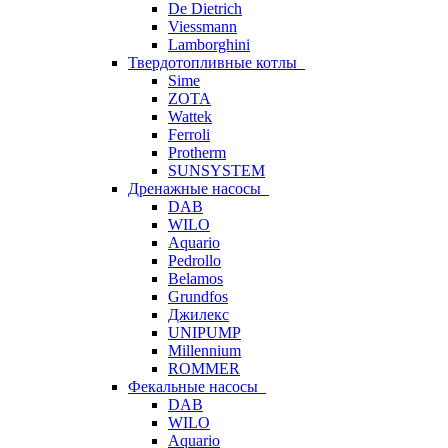
De Dietrich
Viessmann
Lamborghini
Твердотопливные котлы
Sime
ZOTA
Wattek
Ferroli
Protherm
SUNSYSTEM
Дренажные насосы
DAB
WILO
Aquario
Pedrollo
Belamos
Grundfos
Джилекс
UNIPUMP
Millennium
ROMMER
Фекальные насосы
DAB
WILO
Aquario