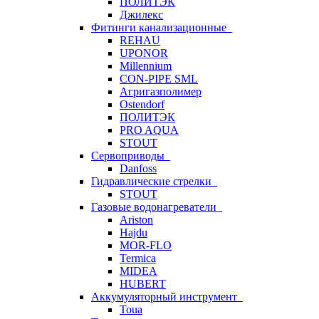
ПОЛИТЭК
Джилекс
Фитинги канализационные
REHAU
UPONOR
Millennium
CON-PIPE SML
Агригазполимер
Ostendorf
ПОЛИТЭК
PRO AQUA
STOUT
Сервоприводы
Danfoss
Гидравлические стрелки
STOUT
Газовые водонагреватели
Ariston
Hajdu
MOR-FLO
Termica
MIDEA
HUBERT
Аккумуляторный инструмент
Toua