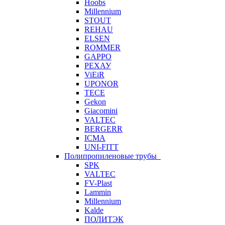
Hoobs
Millennium
STOUT
REHAU
ELSEN
ROMMER
GAPPO
РЕХАУ
ViEiR
UPONOR
TECE
Gekon
Giacomini
VALTEC
BERGERR
ICMA
UNI-FITT
Полипропиленовые трубы
SPK
VALTEC
FV-Plast
Lammin
Millennium
Kalde
ПОЛИТЭК