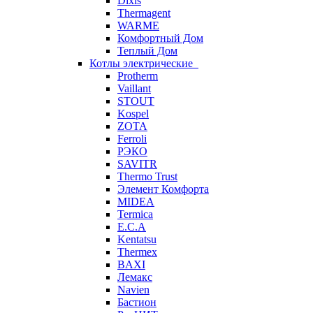
Dixis
Thermagent
WARME
Комфортный Дом
Теплый Дом
Котлы электрические
Protherm
Vaillant
STOUT
Kospel
ZOTA
Ferroli
РЭКО
SAVITR
Thermo Trust
Элемент Комфорта
MIDEA
Termica
E.C.A
Kentatsu
Thermex
BAXI
Лемакс
Navien
Бастион