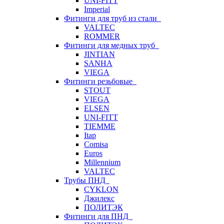
UNI-FITT
Imperial
Фитинги для труб из стали
VALTEC
ROMMER
Фитинги для медных труб
JINTIAN
SANHA
VIEGA
Фитинги резьбовые
STOUT
VIEGA
ELSEN
UNI-FITT
TIEMME
Itap
Comisa
Euros
Millennium
VALTEC
Трубы ПНД
CYKLON
Джилекс
ПОЛИТЭК
Фитинги для ПНД