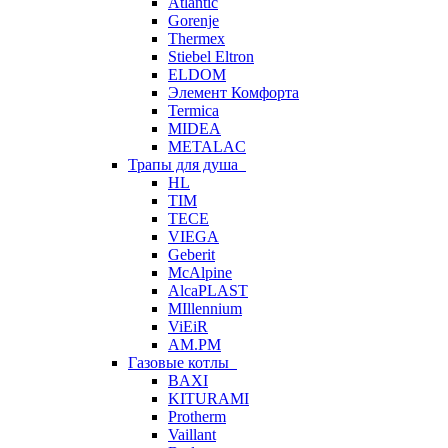
Atlantic
Gorenje
Thermex
Stiebel Eltron
ELDOM
Элемент Комфорта
Termica
MIDEA
METALAC
Трапы для душа
HL
TIM
TECE
VIEGA
Geberit
McAlpine
AlcaPLAST
MIllennium
ViEiR
AM.PM
Газовые котлы
BAXI
KITURAMI
Protherm
Vaillant