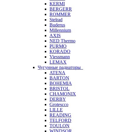
KERMI
BERGERR
ROMMER
Stelrad
Buderus
Millennium
AXIS
NED Thermo
PURMO
KORADO
Viessmann
LEMAX
Чугунные радиаторы
ATENA
BARTON
BOHEMIA
BRISTOL
CHAMONIX
DERBY
Grotescco
LILLE
READING
TELFORD
TOULON
WINDSOR