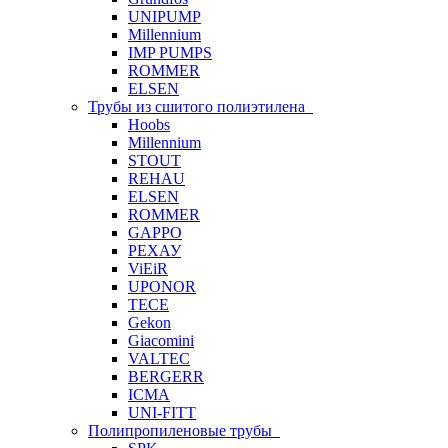
UNIPUMP
Millennium
IMP PUMPS
ROMMER
ELSEN
Трубы из сшитого полиэтилена
Hoobs
Millennium
STOUT
REHAU
ELSEN
ROMMER
GAPPO
РЕХАУ
ViEiR
UPONOR
TECE
Gekon
Giacomini
VALTEC
BERGERR
ICMA
UNI-FITT
Полипропиленовые трубы