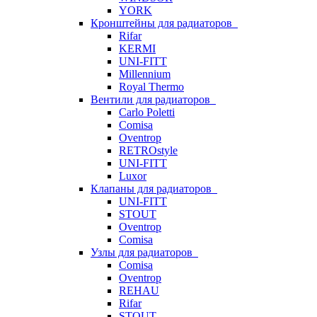
YORK
Кронштейны для радиаторов
Rifar
KERMI
UNI-FITT
Millennium
Royal Thermo
Вентили для радиаторов
Carlo Poletti
Comisa
Oventrop
RETROstyle
UNI-FITT
Luxor
Клапаны для радиаторов
UNI-FITT
STOUT
Oventrop
Comisa
Узлы для радиаторов
Comisa
Oventrop
REHAU
Rifar
STOUT