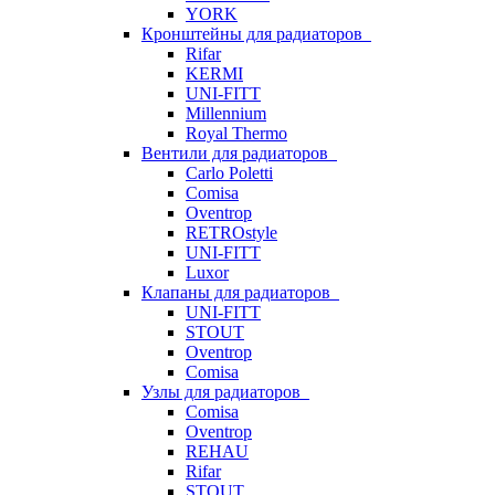
YORK
Кронштейны для радиаторов
Rifar
KERMI
UNI-FITT
Millennium
Royal Thermo
Вентили для радиаторов
Carlo Poletti
Comisa
Oventrop
RETROstyle
UNI-FITT
Luxor
Клапаны для радиаторов
UNI-FITT
STOUT
Oventrop
Comisa
Узлы для радиаторов
Comisa
Oventrop
REHAU
Rifar
STOUT