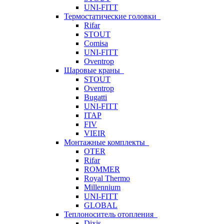
UNI-FITT
Термостатические головки
Rifar
STOUT
Comisa
UNI-FITT
Oventrop
Шаровые краны
STOUT
Oventrop
Bugatti
UNI-FITT
ITAP
FIV
VIEIR
Монтажные комплекты
OTER
Rifar
ROMMER
Royal Thermo
Millennium
UNI-FITT
GLOBAL
Теплоноситель отопления
Dixis