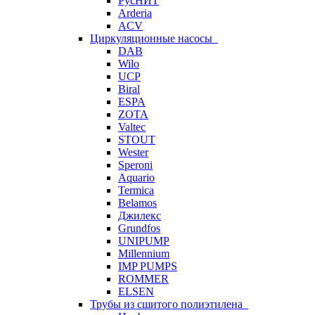
РусНИТ
Arderia
ACV
Циркуляционные насосы
DAB
Wilo
UCP
Biral
ESPA
ZOTA
Valtec
STOUT
Wester
Speroni
Aquario
Termica
Belamos
Джилекс
Grundfos
UNIPUMP
Millennium
IMP PUMPS
ROMMER
ELSEN
Трубы из сшитого полиэтилена