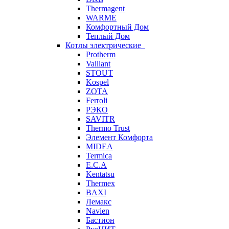
Thermagent
WARME
Комфортный Дом
Теплый Дом
Котлы электрические
Protherm
Vaillant
STOUT
Kospel
ZOTA
Ferroli
РЭКО
SAVITR
Thermo Trust
Элемент Комфорта
MIDEA
Termica
E.C.A
Kentatsu
Thermex
BAXI
Лемакс
Navien
Бастион