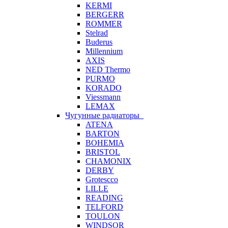
KERMI
BERGERR
ROMMER
Stelrad
Buderus
Millennium
AXIS
NED Thermo
PURMO
KORADO
Viessmann
LEMAX
Чугунные радиаторы
ATENA
BARTON
BOHEMIA
BRISTOL
CHAMONIX
DERBY
Grotescco
LILLE
READING
TELFORD
TOULON
WINDSOR