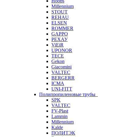
Hoobs
Millennium
STOUT
REHAU
ELSEN
ROMMER
GAPPO
РЕХАУ
ViEiR
UPONOR
TECE
Gekon
Giacomini
VALTEC
BERGERR
ICMA
UNI-FITT
Полипропиленовые трубы
SPK
VALTEC
FV-Plast
Lammin
Millennium
Kalde
ПОЛИТЭК