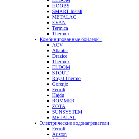
ELDOM
HOOBS
SMART Install
METALAC
EVAN
Termica
Thermex
Комбинированные бойлеры
ACV
Atlantic
Drazice
Thermex
ELDOM
STOUT
Royal Thermo
Gorenje
Ferroli
Hajdu
ROMMER
ZOTA
SUNSYSTEM
METALAC
Электрические водонагреватели
Ferroli
Ariston