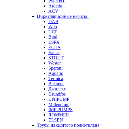
РусНИТ
Arderia
ACV
Циркуляционные насосы
DAB
Wilo
UCP
Biral
ESPA
ZOTA
Valtec
STOUT
Wester
Speroni
Aquario
Termica
Belamos
Джилекс
Grundfos
UNIPUMP
Millennium
IMP PUMPS
ROMMER
ELSEN
Трубы из сшитого полиэтилена