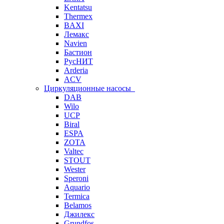
Kentatsu
Thermex
BAXI
Лемакс
Navien
Бастион
РусНИТ
Arderia
ACV
Циркуляционные насосы
DAB
Wilo
UCP
Biral
ESPA
ZOTA
Valtec
STOUT
Wester
Speroni
Aquario
Termica
Belamos
Джилекс
Grundfos