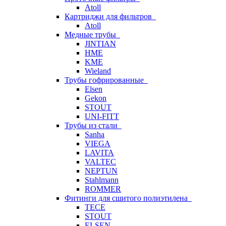
Atoll
Картриджи для фильтров
Atoll
Медные трубы
JINTIAN
HME
KME
Wieland
Трубы гофрированные
Elsen
Gekon
STOUT
UNI-FITT
Трубы из стали
Sanha
VIEGA
LAVITA
VALTEC
NEPTUN
Stahlmann
ROMMER
Фитинги для сшитого полиэтилена
TECE
STOUT
ELSEN