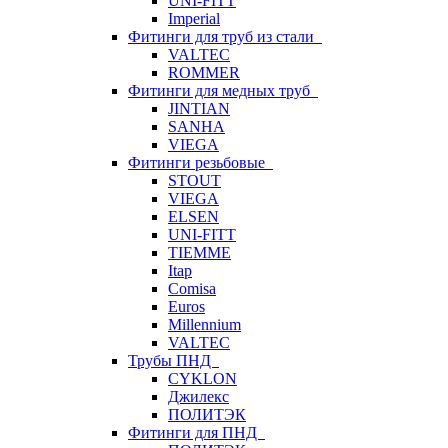
UNI-FITT
Imperial
Фитинги для труб из стали
VALTEC
ROMMER
Фитинги для медных труб
JINTIAN
SANHA
VIEGA
Фитинги резьбовые
STOUT
VIEGA
ELSEN
UNI-FITT
TIEMME
Itap
Comisa
Euros
Millennium
VALTEC
Трубы ПНД
CYKLON
Джилекс
ПОЛИТЭК
Фитинги для ПНД