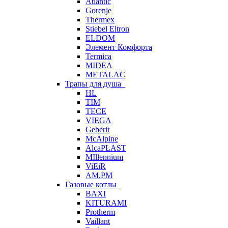
Atlantic
Gorenje
Thermex
Stiebel Eltron
ELDOM
Элемент Комфорта
Termica
MIDEA
METALAC
Трапы для душа
HL
TIM
TECE
VIEGA
Geberit
McAlpine
AlcaPLAST
MIllennium
ViEiR
AM.PM
Газовые котлы
BAXI
KITURAMI
Protherm
Vaillant