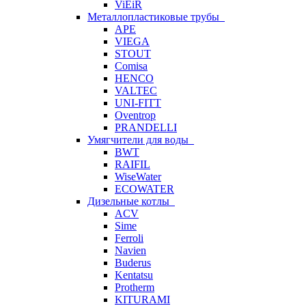
ViEiR
Металлопластиковые трубы
APE
VIEGA
STOUT
Comisa
HENCO
VALTEC
UNI-FITT
Oventrop
PRANDELLI
Умягчители для воды
BWT
RAIFIL
WiseWater
ECOWATER
Дизельные котлы
ACV
Sime
Ferroli
Navien
Buderus
Kentatsu
Protherm
KITURAMI