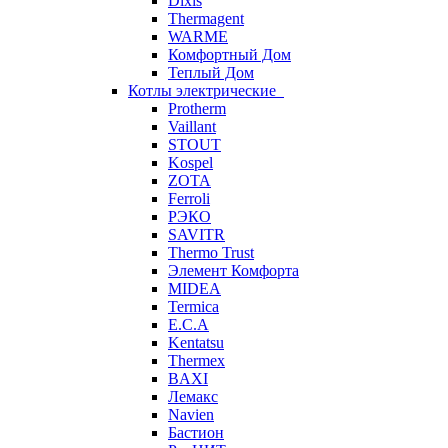
Dixis
Thermagent
WARME
Комфортный Дом
Теплый Дом
Котлы электрические
Protherm
Vaillant
STOUT
Kospel
ZOTA
Ferroli
РЭКО
SAVITR
Thermo Trust
Элемент Комфорта
MIDEA
Termica
E.C.A
Kentatsu
Thermex
BAXI
Лемакс
Navien
Бастион