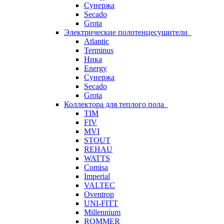
Сунержа
Secado
Grota
Электрические полотенцесушители
Atlantic
Terminus
Ника
Energy
Сунержа
Secado
Grota
Коллектора для теплого пола
TIM
FIV
MVI
STOUT
REHAU
WATTS
Comisa
Imperial
VALTEC
Oventrop
UNI-FITT
Millennium
ROMMER