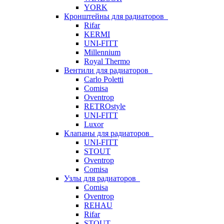
YORK
Кронштейны для радиаторов
Rifar
KERMI
UNI-FITT
Millennium
Royal Thermo
Вентили для радиаторов
Carlo Poletti
Comisa
Oventrop
RETROstyle
UNI-FITT
Luxor
Клапаны для радиаторов
UNI-FITT
STOUT
Oventrop
Comisa
Узлы для радиаторов
Comisa
Oventrop
REHAU
Rifar
STOUT