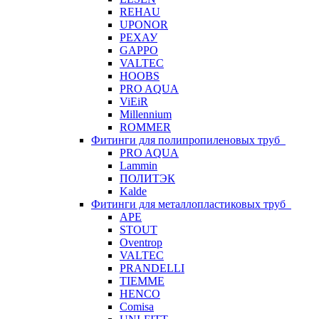
REHAU
UPONOR
РЕХАУ
GAPPO
VALTEC
HOOBS
PRO AQUA
ViEiR
Millennium
ROMMER
Фитинги для полипропиленовых труб
PRO AQUA
Lammin
ПОЛИТЭК
Kalde
Фитинги для металлопластиковых труб
APE
STOUT
Oventrop
VALTEC
PRANDELLI
TIEMME
HENCO
Comisa