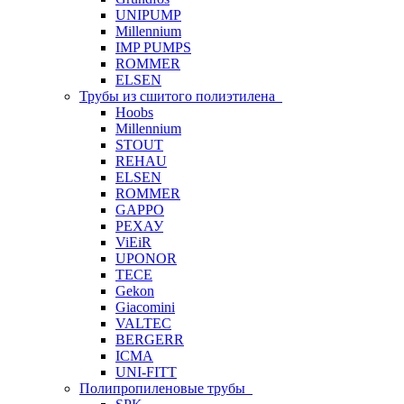
UNIPUMP
Millennium
IMP PUMPS
ROMMER
ELSEN
Трубы из сшитого полиэтилена
Hoobs
Millennium
STOUT
REHAU
ELSEN
ROMMER
GAPPO
РЕХАУ
ViEiR
UPONOR
TECE
Gekon
Giacomini
VALTEC
BERGERR
ICMA
UNI-FITT
Полипропиленовые трубы