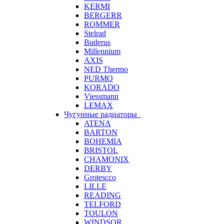
KERMI
BERGERR
ROMMER
Stelrad
Buderus
Millennium
AXIS
NED Thermo
PURMO
KORADO
Viessmann
LEMAX
Чугунные радиаторы
ATENA
BARTON
BOHEMIA
BRISTOL
CHAMONIX
DERBY
Grotescco
LILLE
READING
TELFORD
TOULON
WINDSOR