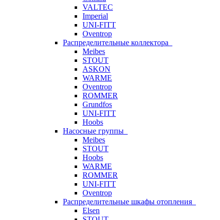
VALTEC
Imperial
UNI-FITT
Oventrop
Распределительные коллектора
Meibes
STOUT
ASKON
WARME
Oventrop
ROMMER
Grundfos
UNI-FITT
Hoobs
Насосные группы
Meibes
STOUT
Hoobs
WARME
ROMMER
UNI-FITT
Oventrop
Распределительные шкафы отопления
Elsen
STOUT