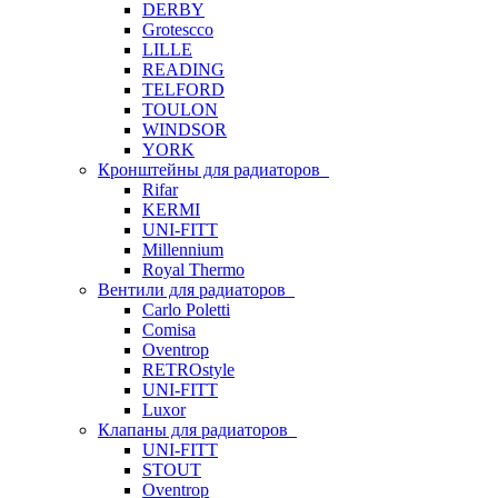
DERBY
Grotescco
LILLE
READING
TELFORD
TOULON
WINDSOR
YORK
Кронштейны для радиаторов
Rifar
KERMI
UNI-FITT
Millennium
Royal Thermo
Вентили для радиаторов
Carlo Poletti
Comisa
Oventrop
RETROstyle
UNI-FITT
Luxor
Клапаны для радиаторов
UNI-FITT
STOUT
Oventrop