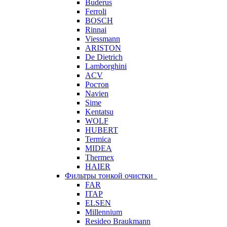
Buderus
Ferroli
BOSCH
Rinnai
Viessmann
ARISTON
De Dietrich
Lamborghini
ACV
Ростов
Navien
Sime
Kentatsu
WOLF
HUBERT
Termica
MIDEA
Thermex
HAIER
Фильтры тонкой очистки
FAR
ITAP
ELSEN
Millennium
Resideo Braukmann