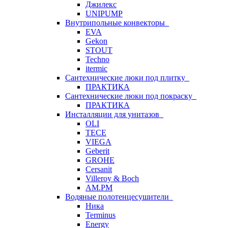
Джилекс
UNIPUMP
Внутрипольные конвекторы
EVA
Gekon
STOUT
Techno
itermic
Сантехнические люки под плитку
ПРАКТИКА
Сантехнические люки под покраску
ПРАКТИКА
Инсталляции для унитазов
OLI
TECE
VIEGA
Geberit
GROHE
Cersanit
Villeroy & Boch
AM.PM
Водяные полотенцесушители
Ника
Terminus
Energy