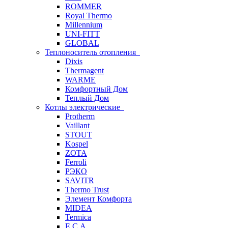
ROMMER
Royal Thermo
Millennium
UNI-FITT
GLOBAL
Теплоноситель отопления
Dixis
Thermagent
WARME
Комфортный Дом
Теплый Дом
Котлы электрические
Protherm
Vaillant
STOUT
Kospel
ZOTA
Ferroli
РЭКО
SAVITR
Thermo Trust
Элемент Комфорта
MIDEA
Termica
E.C.A