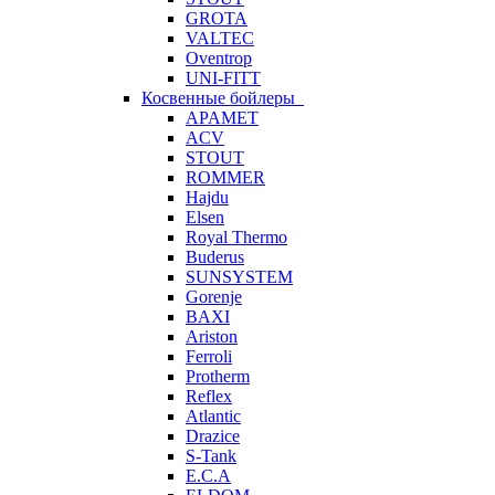
GROTA
VALTEC
Oventrop
UNI-FITT
Косвенные бойлеры
APAMET
ACV
STOUT
ROMMER
Hajdu
Elsen
Royal Thermo
Buderus
SUNSYSTEM
Gorenje
BAXI
Ariston
Ferroli
Protherm
Reflex
Atlantic
Drazice
S-Tank
E.C.A