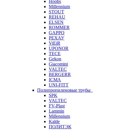
Hoobs
Millennium
STOUT
REHAU
ELSEN
ROMMER
GAPPO
РЕХАУ
ViEiR
UPONOR
TECE
Gekon
Giacomini
VALTEC
BERGERR
ICMA
UNI-FITT
Полипропиленовые трубы
SPK
VALTEC
FV-Plast
Lammin
Millennium
Kalde
ПОЛИТЭК