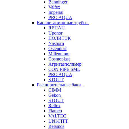
Banninger
Valfex
Imperial
PRO AQUA
Канализационные трубы
REHAU
Uponor
ПОЛИТЭК
Nashorn
Ostendorf
Millennium
Cosmoplast
Агригазполимер
CON-PIPE SML
PRO AQUA
STOUT
Расширительные баки
CIMM
Gekon
STOUT
Reflex
Flamco
VALTEC
UNI-FITT
Belamos