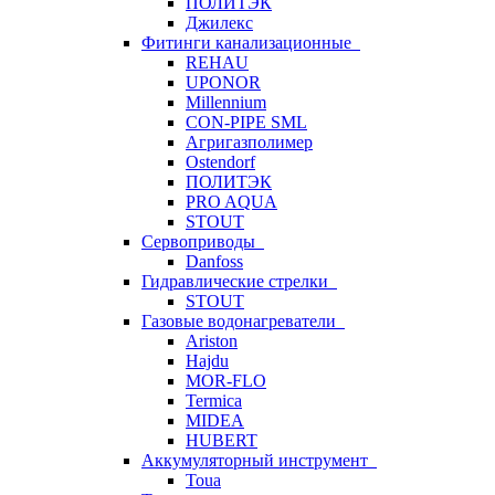
ПОЛИТЭК
Джилекс
Фитинги канализационные
REHAU
UPONOR
Millennium
CON-PIPE SML
Агригазполимер
Ostendorf
ПОЛИТЭК
PRO AQUA
STOUT
Сервоприводы
Danfoss
Гидравлические стрелки
STOUT
Газовые водонагреватели
Ariston
Hajdu
MOR-FLO
Termica
MIDEA
HUBERT
Аккумуляторный инструмент
Toua