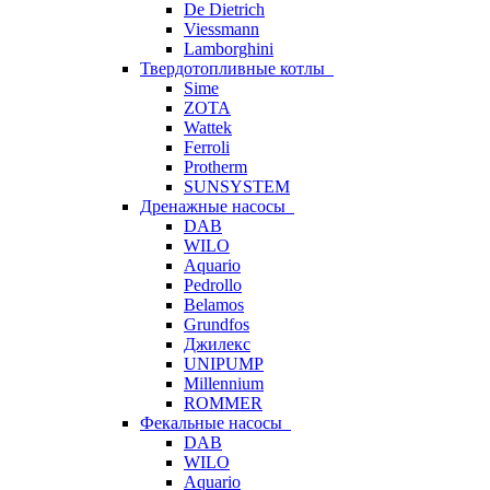
De Dietrich
Viessmann
Lamborghini
Твердотопливные котлы
Sime
ZOTA
Wattek
Ferroli
Protherm
SUNSYSTEM
Дренажные насосы
DAB
WILO
Aquario
Pedrollo
Belamos
Grundfos
Джилекс
UNIPUMP
Millennium
ROMMER
Фекальные насосы
DAB
WILO
Aquario