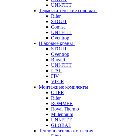
UNI-FITT
Термостатические головки
Rifar
STOUT
Comisa
UNI-FITT
Oventrop
Шаровые краны
STOUT
Oventrop
Bugatti
UNI-FITT
ITAP
FIV
VIEIR
Монтажные комплекты
OTER
Rifar
ROMMER
Royal Thermo
Millennium
UNI-FITT
GLOBAL
Теплоноситель отопления