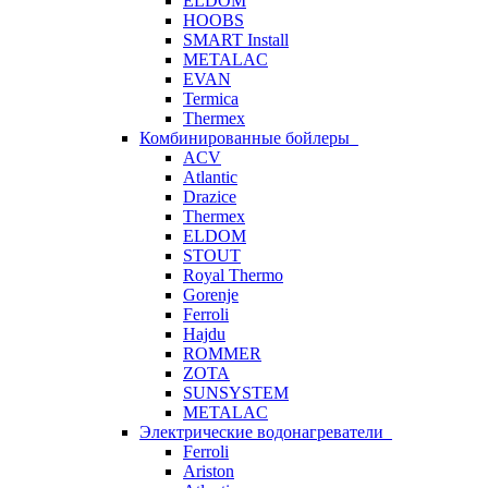
ELDOM
HOOBS
SMART Install
METALAC
EVAN
Termica
Thermex
Комбинированные бойлеры
ACV
Atlantic
Drazice
Thermex
ELDOM
STOUT
Royal Thermo
Gorenje
Ferroli
Hajdu
ROMMER
ZOTA
SUNSYSTEM
METALAC
Электрические водонагреватели
Ferroli
Ariston