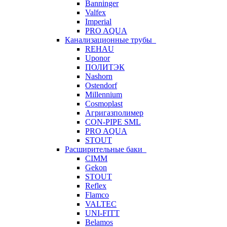
Banninger
Valfex
Imperial
PRO AQUA
Канализационные трубы
REHAU
Uponor
ПОЛИТЭК
Nashorn
Ostendorf
Millennium
Cosmoplast
Агригазполимер
CON-PIPE SML
PRO AQUA
STOUT
Расширительные баки
CIMM
Gekon
STOUT
Reflex
Flamco
VALTEC
UNI-FITT
Belamos