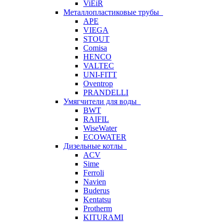
ViEiR
Металлопластиковые трубы
APE
VIEGA
STOUT
Comisa
HENCO
VALTEC
UNI-FITT
Oventrop
PRANDELLI
Умягчители для воды
BWT
RAIFIL
WiseWater
ECOWATER
Дизельные котлы
ACV
Sime
Ferroli
Navien
Buderus
Kentatsu
Protherm
KITURAMI