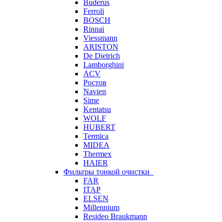
Buderus
Ferroli
BOSCH
Rinnai
Viessmann
ARISTON
De Dietrich
Lamborghini
ACV
Ростов
Navien
Sime
Kentatsu
WOLF
HUBERT
Termica
MIDEA
Thermex
HAIER
Фильтры тонкой очистки
FAR
ITAP
ELSEN
Millennium
Resideo Braukmann