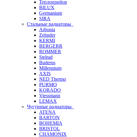
Теплоприбор
BILUX
Germanium
SIRA
Стальные радиаторы
Arbonia
Zehnder
KERMI
BERGERR
ROMMER
Stelrad
Buderus
Millennium
AXIS
NED Thermo
PURMO
KORADO
Viessmann
LEMAX
Чугунные радиаторы
ATENA
BARTON
BOHEMIA
BRISTOL
CHAMONIX