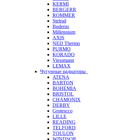
KERMI
BERGERR
ROMMER
Stelrad
Buderus
Millennium
AXIS
NED Thermo
PURMO
KORADO
Viessmann
LEMAX
Чугунные радиаторы
ATENA
BARTON
BOHEMIA
BRISTOL
CHAMONIX
DERBY
Grotescco
LILLE
READING
TELFORD
TOULON
WINDSOR