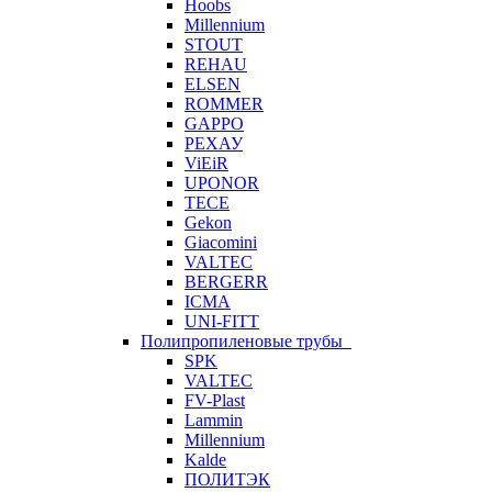
Hoobs
Millennium
STOUT
REHAU
ELSEN
ROMMER
GAPPO
РЕХАУ
ViEiR
UPONOR
TECE
Gekon
Giacomini
VALTEC
BERGERR
ICMA
UNI-FITT
Полипропиленовые трубы
SPK
VALTEC
FV-Plast
Lammin
Millennium
Kalde
ПОЛИТЭК