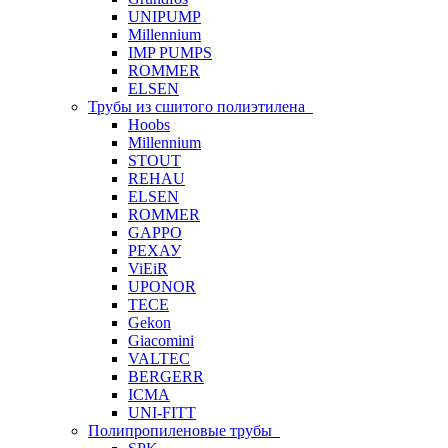
UNIPUMP
Millennium
IMP PUMPS
ROMMER
ELSEN
Трубы из сшитого полиэтилена
Hoobs
Millennium
STOUT
REHAU
ELSEN
ROMMER
GAPPO
РЕХАУ
ViEiR
UPONOR
TECE
Gekon
Giacomini
VALTEC
BERGERR
ICMA
UNI-FITT
Полипропиленовые трубы