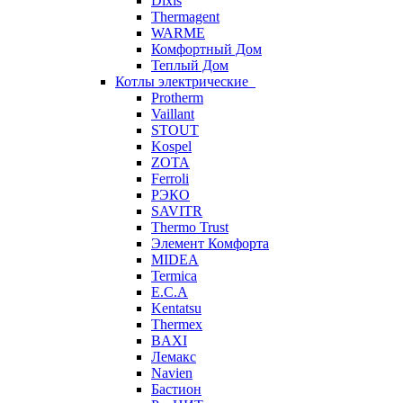
Dixis
Thermagent
WARME
Комфортный Дом
Теплый Дом
Котлы электрические
Protherm
Vaillant
STOUT
Kospel
ZOTA
Ferroli
РЭКО
SAVITR
Thermo Trust
Элемент Комфорта
MIDEA
Termica
E.C.A
Kentatsu
Thermex
BAXI
Лемакс
Navien
Бастион