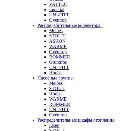
VALTEC
Imperial
UNI-FITT
Oventrop
Распределительные коллектора
Meibes
STOUT
ASKON
WARME
Oventrop
ROMMER
Grundfos
UNI-FITT
Hoobs
Насосные группы
Meibes
STOUT
Hoobs
WARME
ROMMER
UNI-FITT
Oventrop
Распределительные шкафы отопления
Elsen
STOUT