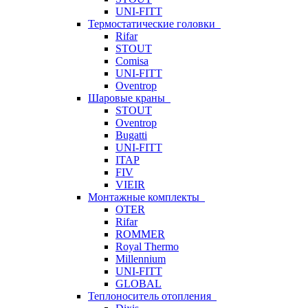
UNI-FITT
Термостатические головки
Rifar
STOUT
Comisa
UNI-FITT
Oventrop
Шаровые краны
STOUT
Oventrop
Bugatti
UNI-FITT
ITAP
FIV
VIEIR
Монтажные комплекты
OTER
Rifar
ROMMER
Royal Thermo
Millennium
UNI-FITT
GLOBAL
Теплоноситель отопления