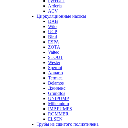
РусНИТ
Arderia
ACV
Циркуляционные насосы
DAB
Wilo
UCP
Biral
ESPA
ZOTA
Valtec
STOUT
Wester
Speroni
Aquario
Termica
Belamos
Джилекс
Grundfos
UNIPUMP
Millennium
IMP PUMPS
ROMMER
ELSEN
Трубы из сшитого полиэтилена