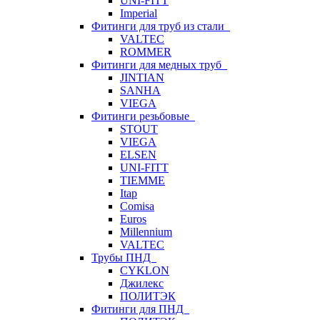
UNI-FITT
Imperial
Фитинги для труб из стали
VALTEC
ROMMER
Фитинги для медных труб
JINTIAN
SANHA
VIEGA
Фитинги резьбовые
STOUT
VIEGA
ELSEN
UNI-FITT
TIEMME
Itap
Comisa
Euros
Millennium
VALTEC
Трубы ПНД
CYKLON
Джилекс
ПОЛИТЭК
Фитинги для ПНД