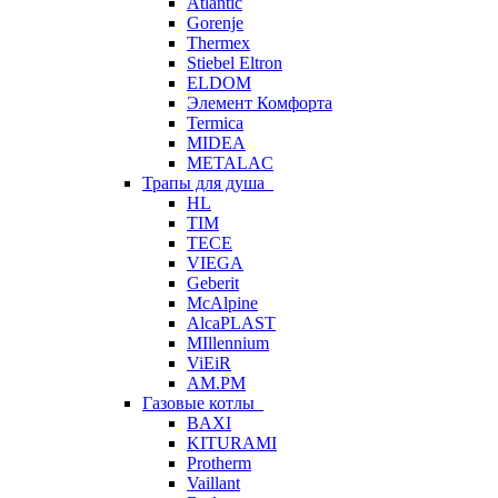
Atlantic
Gorenje
Thermex
Stiebel Eltron
ELDOM
Элемент Комфорта
Termica
MIDEA
METALAC
Трапы для душа
HL
TIM
TECE
VIEGA
Geberit
McAlpine
AlcaPLAST
MIllennium
ViEiR
AM.PM
Газовые котлы
BAXI
KITURAMI
Protherm
Vaillant