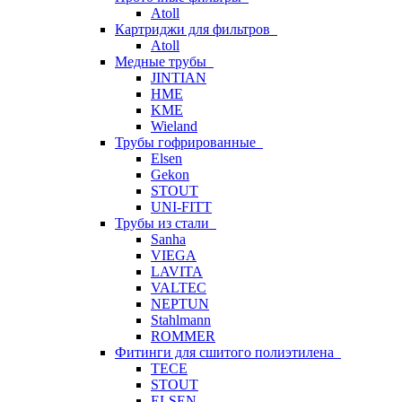
Atoll
Картриджи для фильтров
Atoll
Медные трубы
JINTIAN
HME
KME
Wieland
Трубы гофрированные
Elsen
Gekon
STOUT
UNI-FITT
Трубы из стали
Sanha
VIEGA
LAVITA
VALTEC
NEPTUN
Stahlmann
ROMMER
Фитинги для сшитого полиэтилена
TECE
STOUT
ELSEN