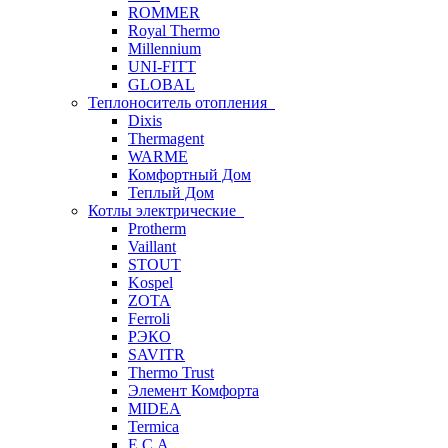
ROMMER
Royal Thermo
Millennium
UNI-FITT
GLOBAL
Теплоноситель отопления
Dixis
Thermagent
WARME
Комфортный Дом
Теплый Дом
Котлы электрические
Protherm
Vaillant
STOUT
Kospel
ZOTA
Ferroli
РЭКО
SAVITR
Thermo Trust
Элемент Комфорта
MIDEA
Termica
E.C.A