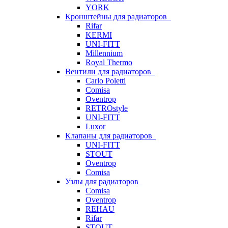
YORK
Кронштейны для радиаторов
Rifar
KERMI
UNI-FITT
Millennium
Royal Thermo
Вентили для радиаторов
Carlo Poletti
Comisa
Oventrop
RETROstyle
UNI-FITT
Luxor
Клапаны для радиаторов
UNI-FITT
STOUT
Oventrop
Comisa
Узлы для радиаторов
Comisa
Oventrop
REHAU
Rifar
STOUT