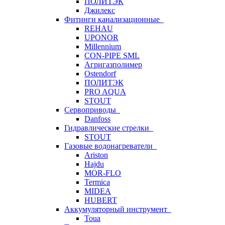
ПОЛИТЭК
Джилекс
Фитинги канализационные
REHAU
UPONOR
Millennium
CON-PIPE SML
Агригазполимер
Ostendorf
ПОЛИТЭК
PRO AQUA
STOUT
Сервоприводы
Danfoss
Гидравлические стрелки
STOUT
Газовые водонагреватели
Ariston
Hajdu
MOR-FLO
Termica
MIDEA
HUBERT
Аккумуляторный инструмент
Toua