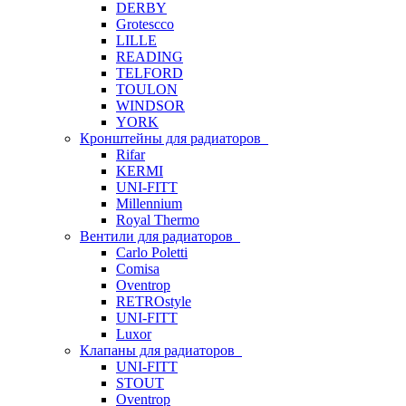
DERBY
Grotescco
LILLE
READING
TELFORD
TOULON
WINDSOR
YORK
Кронштейны для радиаторов
Rifar
KERMI
UNI-FITT
Millennium
Royal Thermo
Вентили для радиаторов
Carlo Poletti
Comisa
Oventrop
RETROstyle
UNI-FITT
Luxor
Клапаны для радиаторов
UNI-FITT
STOUT
Oventrop