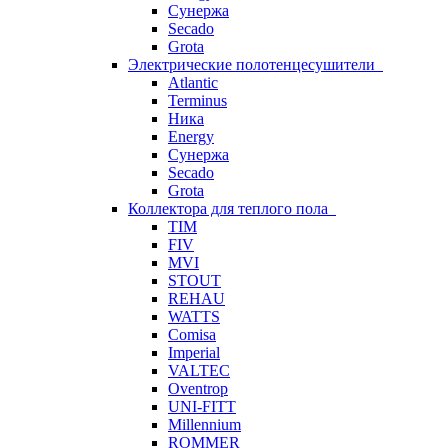
Сунержа
Secado
Grota
Электрические полотенцесушители
Atlantic
Terminus
Ника
Energy
Сунержа
Secado
Grota
Коллектора для теплого пола
TIM
FIV
MVI
STOUT
REHAU
WATTS
Comisa
Imperial
VALTEC
Oventrop
UNI-FITT
Millennium
ROMMER