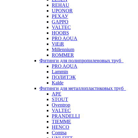
REHAU
UPONOR
РЕХАУ
GAPPO
VALTEC
HOOBS
PRO AQUA
ViEiR
Millennium
ROMMER
Фитинги для полипропиленовых труб
PRO AQUA
Lammin
ПОЛИТЭК
Kalde
Фитинги для металлопластиковых труб
APE
STOUT
Oventrop
VALTEC
PRANDELLI
TIEMME
HENCO
Comisa