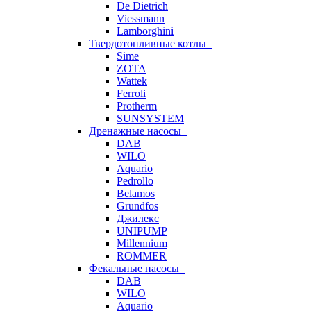
De Dietrich
Viessmann
Lamborghini
Твердотопливные котлы
Sime
ZOTA
Wattek
Ferroli
Protherm
SUNSYSTEM
Дренажные насосы
DAB
WILO
Aquario
Pedrollo
Belamos
Grundfos
Джилекс
UNIPUMP
Millennium
ROMMER
Фекальные насосы
DAB
WILO
Aquario