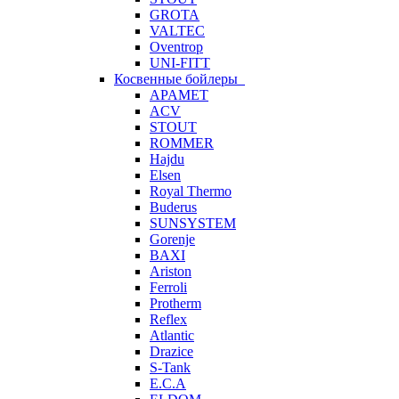
GROTA
VALTEC
Oventrop
UNI-FITT
Косвенные бойлеры
APAMET
ACV
STOUT
ROMMER
Hajdu
Elsen
Royal Thermo
Buderus
SUNSYSTEM
Gorenje
BAXI
Ariston
Ferroli
Protherm
Reflex
Atlantic
Drazice
S-Tank
E.C.A