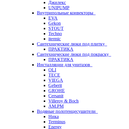
Джилекс
UNIPUMP
Внутрипольные конвекторы
EVA
Gekon
STOUT
Techno
itermic
Сантехнические люки под плитку
ПРАКТИКА
Сантехнические люки под покраску
ПРАКТИКА
Инсталляции для унитазов
OLI
TECE
VIEGA
Geberit
GROHE
Cersanit
Villeroy & Boch
AM.PM
Водяные полотенцесушители
Ника
Terminus
Energy